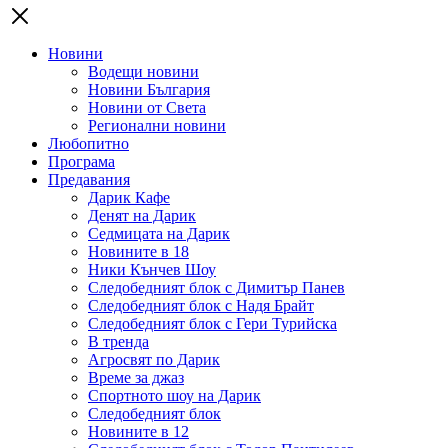
Новини
Водещи новини
Новини България
Новини от Света
Регионални новини
Любопитно
Програма
Предавания
Дарик Кафе
Денят на Дарик
Седмицата на Дарик
Новините в 18
Ники Кънчев Шоу
Следобедният блок с Димитър Панев
Следобедният блок с Надя Брайт
Следобедният блок с Гери Турийска
В тренда
Агросвят по Дарик
Време за джаз
Спортното шоу на Дарик
Следобедният блок
Новините в 12