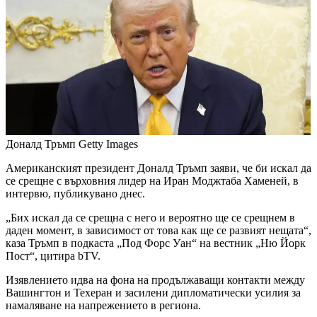
Доналд Тръмп
Getty Images
Американският президент Доналд Тръмп заяви, че би искал да
се срещне с върховния лидер на Иран Моджтаба Хаменей, в
интервю, публикувано днес.
„Бих искал да се срещна с него и вероятно ще се срещнем в
даден момент, в зависимост от това как ще се развият нещата“,
каза Тръмп в подкаста „Под Форс Уан“ на вестник „Ню Йорк
Пост“, цитира bTV.
Изявлението идва на фона на продължаващи контакти между
Вашингтон и Техеран и засилени дипломатически усилия за
намаляване на напрежението в региона.