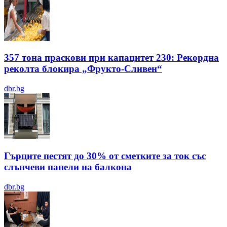
357 тона праскови при капацитет 230: Рекордна
реколта блокира „Фрукто-Сливен“
dbr.bg
Гърците пестят до 30% от сметките за ток със
слънчеви панели на балкона
dbr.bg