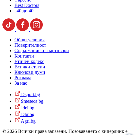
Best Doctors
„40 до 40“
Общи условия
Поверителност
Съдържание от партньори
Контакти
Етичен кодекс
Всички статии
Ключови думи
Реклама
За нас
Dsport.bg
9meseca.bg
Idei.bg
Dbr.bg
Agri.bg
© 2026 Всички права запазени. Позоваването с хиперлинк е