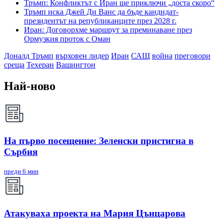
Тръмп: Конфликтът с Иран ще приключи „доста скоро“
Тръмп иска Джей Ди Ванс да бъде кандидат-
президентът на републиканците през 2028 г.
Иран: Договорхме маршрут за преминаване през
Ормузкия проток с Оман
Доналд Тръмп
върховен лидер
Иран
САЩ
война
преговори
среща
Техеран
Вашингтон
Най-ново
На първо посещение: Зеленски пристигна в
Сърбия
преди 6 мин
Атакуваха проекта на Мария Цънцарова