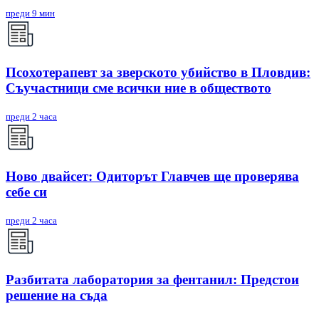
преди 9 мин
Псохотерапевт за зверското убийство в Пловдив:
Съучастници сме всички ние в обществото
преди 2 часа
Ново двайсет: Одиторът Главчев ще проверява
себе си
преди 2 часа
Разбитата лаборатория за фентанил: Предстои
решение на съда