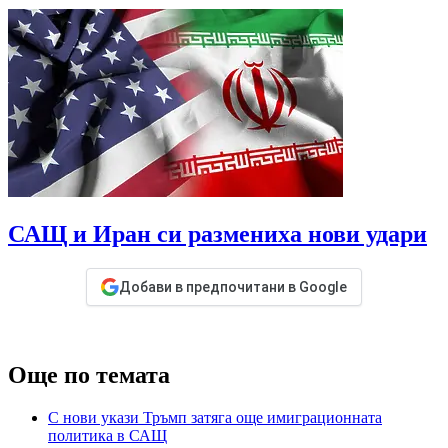
САЩ и Иран си размениха нови удари
Добави в предпочитани в Google
Още по темата
С нови укази Тръмп затяга още имиграционната
политика в САЩ