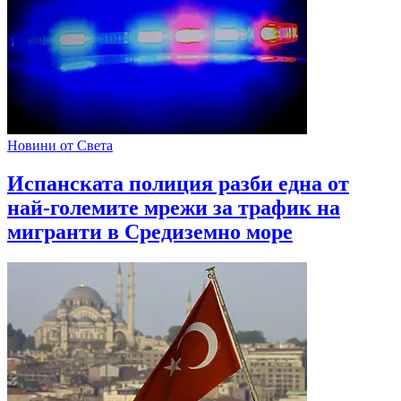
Новини от Света
Испанската полиция разби една от
най-големите мрежи за трафик на
мигранти в Средиземно море