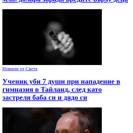
Новини от Света
Ученик уби 7 души при нападение в
гимназия в Тайланд, след като
застреля баба си и дядо си