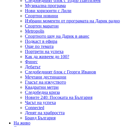
Следобедният блок с Тодор Пантилеев
Музикална програма
Нови хоризонти с Лили
Спортни новини
Избрани моменти от програмата на Дарик радио
Спортен маратон
Metropolis
Спортното шоу на Дарик в аванс
Подкаст в ефира
Още по темата
Портрети на успеха
Как да живеем до 100?
Финес
Дебатът
Следобедният блок с Георги Иванов
Мечтани дестинации
Гласът на изкуството
Квадратни метри
Следобедна криза
Новите 240: Посоката на България
Часът на успеха
Connected
Денят на храбростта
Бранд България
На живо