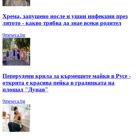
Хрема, запушено носле и ушни инфекции през
лятотo - какво трябва да знае всеки родител
9meseca.bg
Пеперудени крила за кърмещите майки в Русе -
открита е красива пейка в градинката на
площад "Дунав"
9meseca.bg