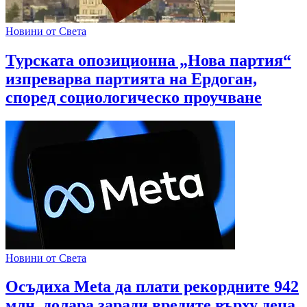
Новини от Света
Турската опозиционна „Нова партия“
изпреварва партията на Ердоган,
според социологическо проучване
Новини от Света
Осъдиха Meta да плати рекордните 942
млн. долара заради вредите върху деца