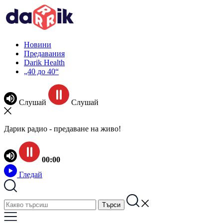
Новини
Предавания
Darik Health
„40 до 40“
Слушай
Слушай
Дарик радио - предаване на живо!
00:00
Гледай