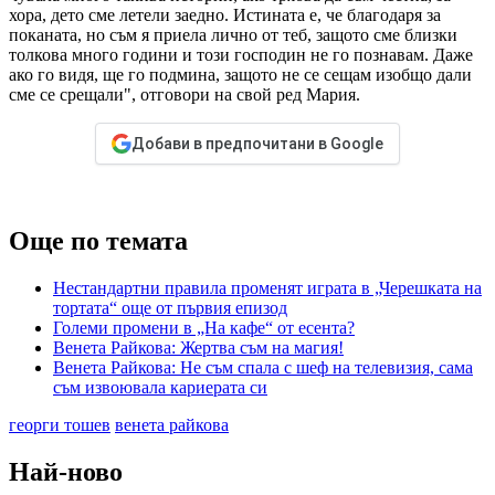
хора, дето сме летели заедно. Истината е, че благодаря за
поканата, но съм я приела лично от теб, защото сме близки
толкова много години и този господин не го познавам. Даже
ако го видя, ще го подмина, защото не се сещам изобщо дали
сме се срещали", отговори на свой ред Мария.
Добави в предпочитани в Google
Още по темата
Нестандартни правила променят играта в „Черешката на
тортата“ още от първия епизод
Големи промени в „На кафе“ от есента?
Венета Райкова: Жертва съм на магия!
Венета Райкова: Не съм спала с шеф на телевизия, сама
съм извоювала кариерата си
георги тошев
венета райкова
Най-ново