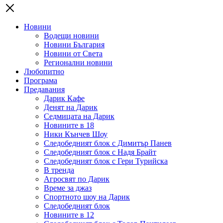
Новини
Водещи новини
Новини България
Новини от Света
Регионални новини
Любопитно
Програма
Предавания
Дарик Кафе
Денят на Дарик
Седмицата на Дарик
Новините в 18
Ники Кънчев Шоу
Следобедният блок с Димитър Панев
Следобедният блок с Надя Брайт
Следобедният блок с Гери Турийска
В тренда
Агросвят по Дарик
Време за джаз
Спортното шоу на Дарик
Следобедният блок
Новините в 12