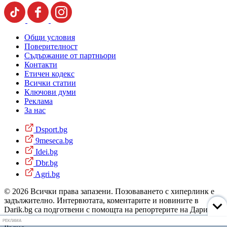
Общи условия
Поверителност
Съдържание от партньори
Контакти
Етичен кодекс
Всички статии
Ключови думи
Реклама
За нас
Dsport.bg
9meseca.bg
Idei.bg
Dbr.bg
Agri.bg
© 2026 Всички права запазени. Позоваването с хиперлинк е
задължително. Интервютата, коментарите и новините в
Darik.bg са подготвени с помощта на репортерите на Дарик
Радио и новинарските емисии на радиото. Снимки: Дарик
РЕКЛАМА