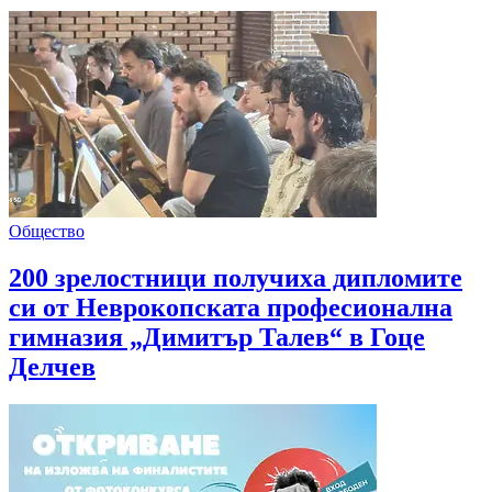
Общество
200 зрелостници получиха дипломите
си от Неврокопската професионална
гимназия „Димитър Талев“ в Гоце
Делчев