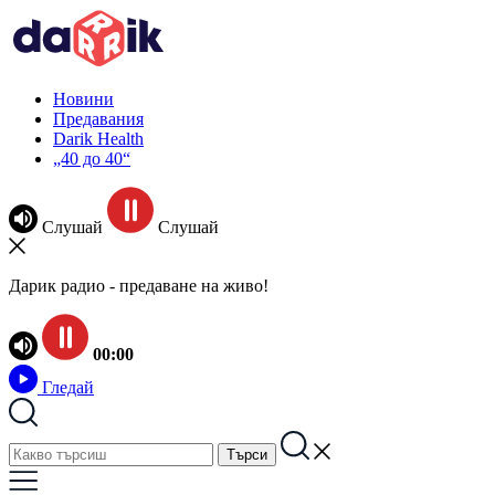
Новини
Предавания
Darik Health
„40 до 40“
Слушай
Слушай
Дарик радио - предаване на живо!
00:00
Гледай