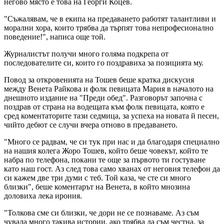
негово място е това на Георги Коцев.
"Съжалявам, че в екипа на предаването работят талантливи и
морални хора, които трябва да търпят това непрофесионално
поведение!", написа още той.
Журналистът получи много голяма подкрепа от
последователите си, които го поздравиха за позицията му.
Повод за откровенията на Тошев беше кратка дискусия
между Венета Райкова и фолк певицата Мария в началото на
днешното издание на "Преди обед". Разговорът започна с
поздрав от страна на водещата към фолк певицата, която е
сред коментаторите тази седмица, за успеха на новата й песен,
чийто дебют се случи вчера отново в предаването.
"Много се радвам, че си тук при нас и да благодаря специално
на нашия колега Жоро Тошев, който беше човекът, който те
набра по телефона, покани те още за първото ти гостуване
като наш гост. Аз след това само хванах от неговия телефон да
си кажем две три думи с теб. Той каза, че сте си много
близки", беше коментарът на Венета, в който мнозина
доловиха лека ирония.
"Толкова сме си близки, че дори не се познаваме. Аз съм
чувала много такива истории, ако трябва да съм честна, за