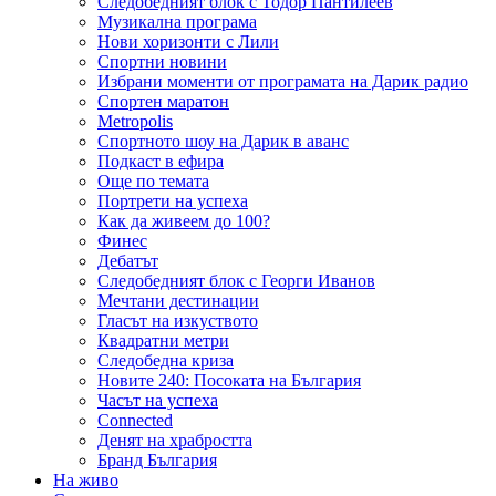
Следобедният блок с Тодор Пантилеев
Музикална програма
Нови хоризонти с Лили
Спортни новини
Избрани моменти от програмата на Дарик радио
Спортен маратон
Metropolis
Спортното шоу на Дарик в аванс
Подкаст в ефира
Още по темата
Портрети на успеха
Как да живеем до 100?
Финес
Дебатът
Следобедният блок с Георги Иванов
Мечтани дестинации
Гласът на изкуството
Квадратни метри
Следобедна криза
Новите 240: Посоката на България
Часът на успеха
Connected
Денят на храбростта
Бранд България
На живо