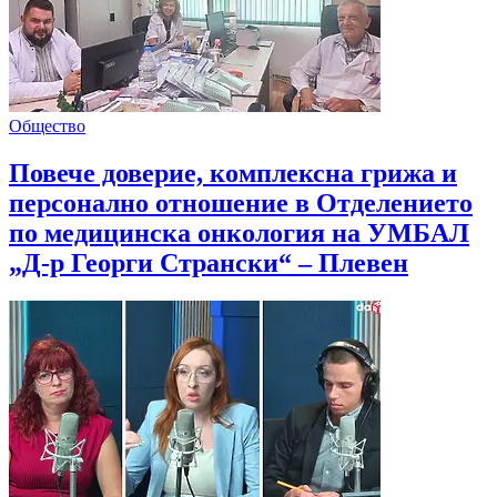
Общество
Повече доверие, комплексна грижа и
персонално отношение в Отделението
по медицинска онкология на УМБАЛ
„Д-р Георги Странски“ – Плевен