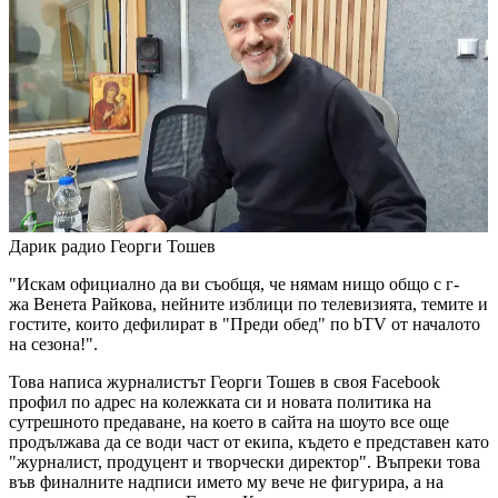
Дарик радио
Георги Тошев
"Искам официално да ви съобщя, че нямам нищо общо с г-
жа Венета Райкова, нейните изблици по телевизията, темите и
гостите, които дефилират в "Преди обед" по bTV от началото
на сезона!".
Това написа журналистът Георги Тошев в своя Facebook
профил по адрес на колежката си и новата политика на
сутрешното предаване, на което в сайта на шоуто все още
продължава да се води част от екипа, където е представен като
"журналист, продуцент и творчески директор". Въпреки това
във финалните надписи името му вече не фигурира, а на