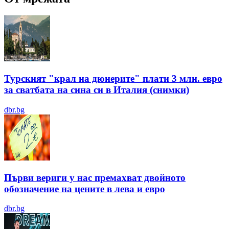
Турският "крал на дюнерите" плати 3 млн. евро
за сватбата на сина си в Италия (снимки)
dbr.bg
Първи вериги у нас премахват двойното
обозначение на цените в лева и евро
dbr.bg