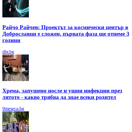
Райчо Райчев: Проектът за космически център в
Доброславци е сложен, първата фаза ще отнеме 3
години
dbr.bg
Хрема, запушено носле и ушни инфекции през
лятотo - какво трябва да знае всеки родител
9meseca.bg