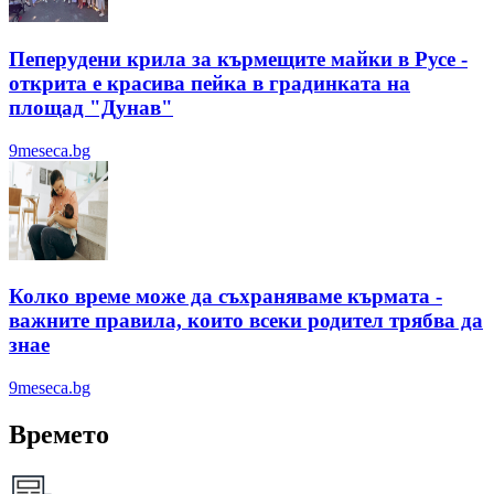
Пеперудени крила за кърмещите майки в Русе -
открита е красива пейка в градинката на
площад "Дунав"
9meseca.bg
Колко време може да съхраняваме кърмата -
важните правила, които всеки родител трябва да
знае
9meseca.bg
Времето