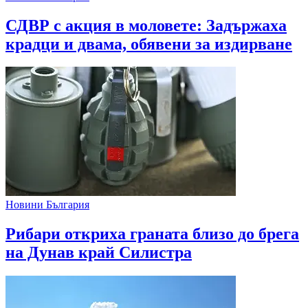
СДВР с акция в моловете: Задържаха
крадци и двама, обявени за издирване
Новини България
Рибари откриха граната близо до брега
на Дунав край Силистра