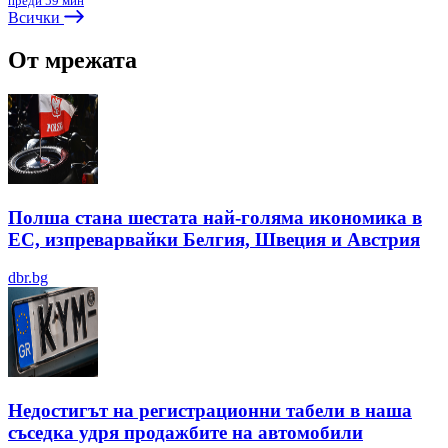
преди 59 мин
Всички
От мрежата
Полша стана шестата най-голяма икономика в
ЕС, изпреварвайки Белгия, Швеция и Австрия
dbr.bg
Недостигът на регистрационни табели в наша
съседка удря продажбите на автомобили