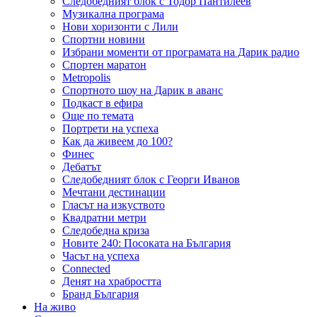
Следобедният блок с Тодор Пантилеев
Музикална програма
Нови хоризонти с Лили
Спортни новини
Избрани моменти от програмата на Дарик радио
Спортен маратон
Metropolis
Спортното шоу на Дарик в аванс
Подкаст в ефира
Още по темата
Портрети на успеха
Как да живеем до 100?
Финес
Дебатът
Следобедният блок с Георги Иванов
Мечтани дестинации
Гласът на изкуството
Квадратни метри
Следобедна криза
Новите 240: Посоката на България
Часът на успеха
Connected
Денят на храбростта
Бранд България
На живо