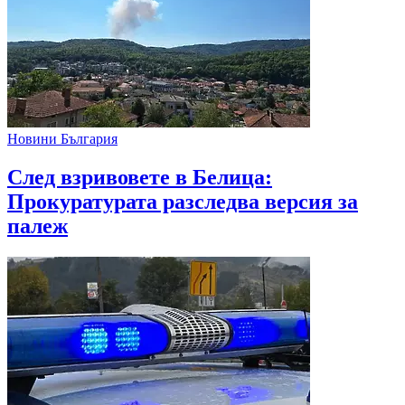
Новини България
След взривовете в Белица:
Прокуратурата разследва версия за
палеж