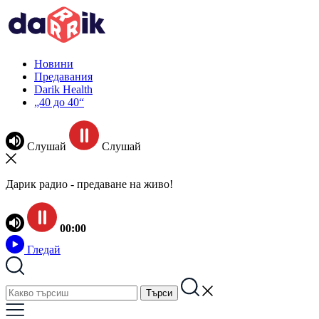
Новини
Предавания
Darik Health
„40 до 40“
Слушай
Слушай
Дарик радио - предаване на живо!
00:00
Гледай