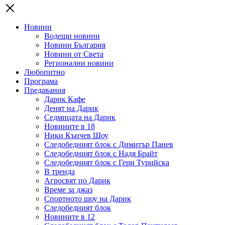
Новини
Водещи новини
Новини България
Новини от Света
Регионални новини
Любопитно
Програма
Предавания
Дарик Кафе
Денят на Дарик
Седмицата на Дарик
Новините в 18
Ники Кънчев Шоу
Следобедният блок с Димитър Панев
Следобедният блок с Надя Брайт
Следобедният блок с Гери Турийска
В тренда
Агросвят по Дарик
Време за джаз
Спортното шоу на Дарик
Следобедният блок
Новините в 12