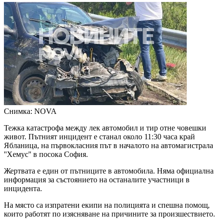
Снимка: NOVA
Тежка катастрофа между лек автомобил и тир отне човешки
живот. Пътният инцидент е станал около 11:30 часа край
Ябланица, на първокласния път в началото на автомагистрала
''Хемус'' в посока София.
Жертвата е един от пътниците в автомобила. Няма официална
информация за състоянието на останалите участници в
инцидента.
На място са изпратени екипи на полицията и спешна помощ,
които работят по изясняване на причините за произшествието.