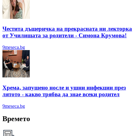
Честита дъщеричка на прекрасната ни лекторка
от Училищата за родители - Симона Крумова!
9meseca.bg
Хрема, запушено носле и ушни инфекции през
лятотo - какво трябва да знае всеки родител
9meseca.bg
Времето