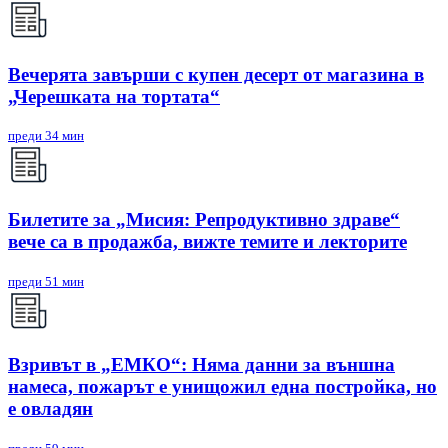
Вечерята завърши с купен десерт от магазина в
„Черешката на тортата“
преди 34 мин
Билетите за „Мисия: Репродуктивно здраве“
вече са в продажба, вижте темите и лекторите
преди 51 мин
Взривът в „ЕМКО“: Няма данни за външна
намеса, пожарът е унищожил една постройка, но
е овладян