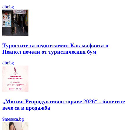
dbr.bg
Туристите са недосегаеми: Как мафията в
Неапол печели от туристическия бум
dbr.bg
„Мисия: Репродуктивно здраве 2026“ - билетите
вече са в продажба
9meseca.bg