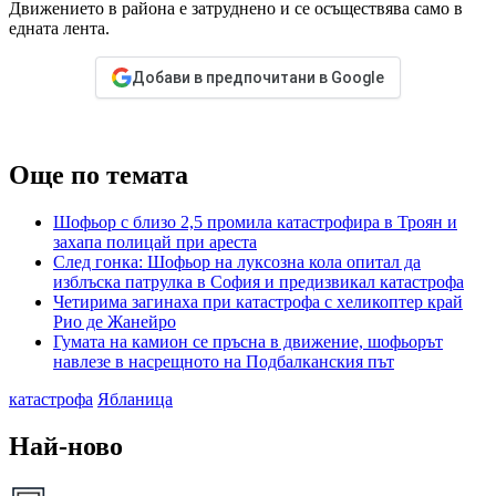
Движението в района е затруднено и се осъществява само в
едната лента.
Добави в предпочитани в Google
Още по темата
Шофьор с близо 2,5 промила катастрофира в Троян и
захапа полицай при ареста
След гонка: Шофьор на луксозна кола опитал да
изблъска патрулка в София и предизвикал катастрофа
Четирима загинаха при катастрофа с хеликоптер край
Рио де Жанейро
Гумата на камион се пръсна в движение, шофьорът
навлезе в насрещното на Подбалканския път
катастрофа
Ябланица
Най-ново