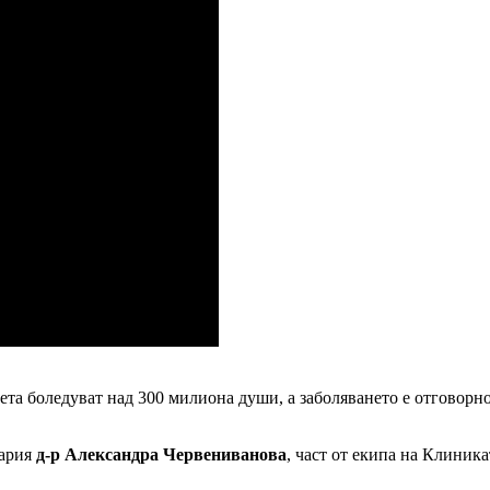
вета боледуват над 300 милиона души, а заболяването е отговорно
гария
д-р Александра Червениванова
, част от екипа на Клини