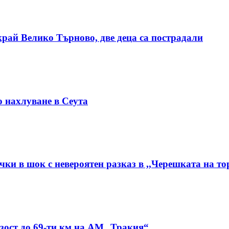
рай Велико Търново, две деца са пострадали
о нахлуване в Сеута
чки в шок с невероятен разказ в ,,Черешката на то
изост до 69-ти км на АМ „Тракия“