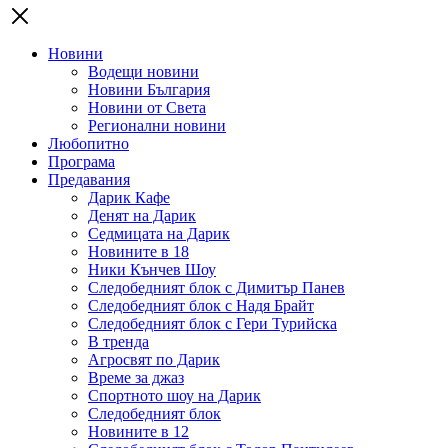
Новини
Водещи новини
Новини България
Новини от Света
Регионални новини
Любопитно
Програма
Предавания
Дарик Кафе
Денят на Дарик
Седмицата на Дарик
Новините в 18
Ники Кънчев Шоу
Следобедният блок с Димитър Панев
Следобедният блок с Надя Брайт
Следобедният блок с Гери Турийска
В тренда
Агросвят по Дарик
Време за джаз
Спортното шоу на Дарик
Следобедният блок
Новините в 12