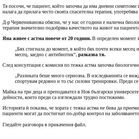
Тя посочи, че пациент, който започва да има дневни симптоми п
налага да прилага често своята спасителна терапия, употребява 
Д-р Червениванова обясни, че у нас от години е налична биоло
терапия значително подобрява качеството на живот на пациента
Яна живее с астма повече от 20 години.
В определен момент з
„Бях стигнала до момент, в който бях почти всеки месец 
месец, заедно с антибиотик“,
разказва тя.
След консултация с комисия по тежка астма започва биологичн
„Разликата беше много сериозна. В изследванията се виж
спортувам редовно и то със силови тренировки. Преди се
Майка на три деца и преподавател в Нов български университет
дейности, които преди са изглеждали трудно постижими.
Историята ѝ показва, че хората с тежка астма не бива да прие
пациенти могат да постигнат по-добър контрол на заболяването 
Гледайте разговора в прикачения файл.