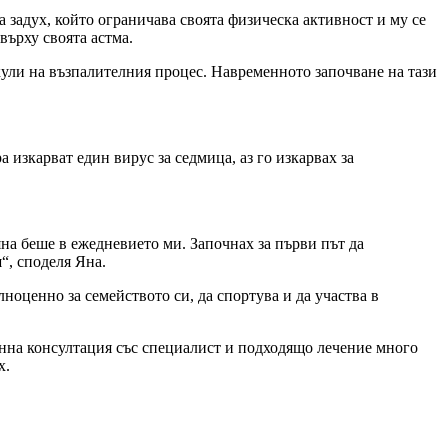
а задух, който ограничава своята физическа активност и му се
върху своята астма.
кули на възпалителния процес. Навременното започване на тази
 изкарват един вирус за седмица, аз го изкарвах за
на беше в ежедневието ми. Започнах за първи път да
“, споделя Яна.
ноценно за семейството си, да спортува и да участва в
менна консултация със специалист и подходящо лечение много
х.