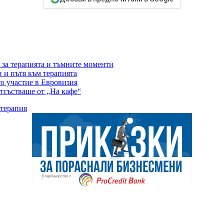
 за терапията и тъмните моменти
 и пътя към терапията
то участие в Евровизия
отсъстваше от „На кафе“
терапия