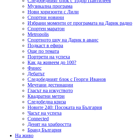
Следобедният блок с Тодор Пантилеев
Музикална програма
Нови хоризонти с Лили
Спортни новини
Избрани моменти от програмата на Дарик радио
Спортен маратон
Metropolis
Спортното шоу на Дарик в аванс
Подкаст в ефира
Още по темата
Портрети на успеха
Как да живеем до 100?
Финес
Дебатът
Следобедният блок с Георги Иванов
Мечтани дестинации
Гласът на изкуството
Квадратни метри
Следобедна криза
Новите 240: Посоката на България
Часът на успеха
Connected
Денят на храбростта
Бранд България
На живо