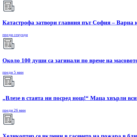
Катастрофа затвори главния път София – Варна к
преди секунди
Около 100 души са загинали по време на масовот
преди 5 мин
„Влезе в стаята ни посред нощ!“ Маца хвърли вси
преди 26 мин
Хеликоптер се включи в гасенето на пожара в бл