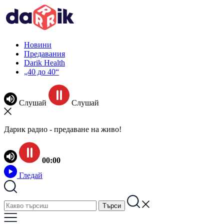
Новини
Предавания
Darik Health
„40 до 40“
Слушай
Слушай
Дарик радио - предаване на живо!
00:00
Гледай