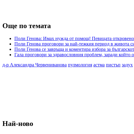
Още по темата
Поли Генова: Имах нужда от помощ! Певицата откровено
Поли Генова проговори за най-тежкия период в живота си
Поли Генова се завръща и коментира избора за българско
Гала проговори за здравословния проблем, заради който 
д-р Александра Червениванова
пулмология
астма
пистъп
задух
Най-ново