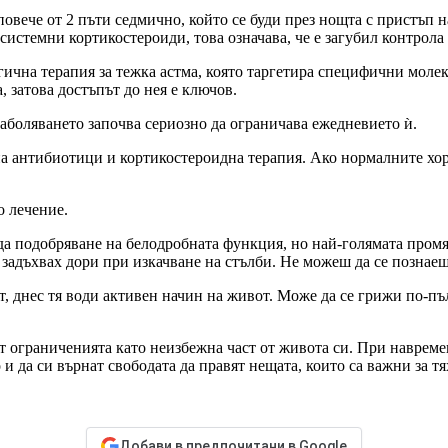
овече от 2 пъти седмично, който се буди през нощта с пристъп н
системни кортикостероиди, това означава, че е загубил контрола 
гична терапия за тежка астма, която таргетира специфични моле
, затова достъпът до нея е ключов.
аболяването започва сериозно да ограничава ежедневието ѝ.
на антибиотици и кортикостероидна терапия. Ако нормалните хора
о лечение.
да подобряване на белодробната функция, но най-голямата промя
 задъхвах дори при изкачване на стълби. Не можеш да се познаеш
, днес тя води активен начин на живот. Може да се грижи по-пъл
мат ограниченията като неизбежна част от живота си. При навре
и да си върнат свободата да правят нещата, които са важни за тя
Добави в предпочитани в Google