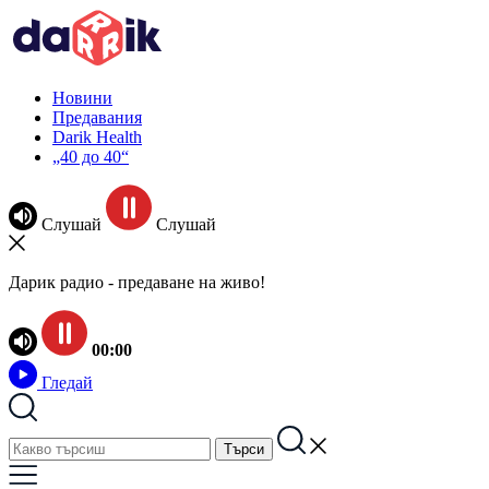
Новини
Предавания
Darik Health
„40 до 40“
Слушай
Слушай
Дарик радио - предаване на живо!
00:00
Гледай