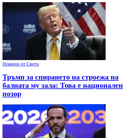
Новини от Света
Тръмп за спирането на строежа на
балната му зала: Това е национален
позор