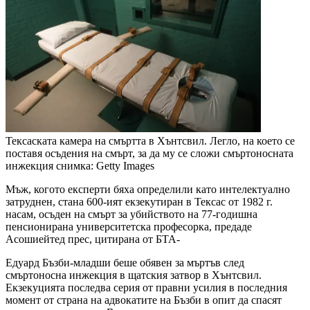
Тексаската камера на смъртта в Хънтсвил. Легло, на което се
поставя осъдения на смърт, за да му се сложи смъртоносната
инжекция
снимка: Getty Images
Мъж, когото експерти бяха определили като интелектуално
затруднен, стана 600-ият екзекутиран в Тексас от 1982 г.
насам, осъден на смърт за убийството на 77-годишна
пенсионирана университетска професорка, предаде
Асошиейтед прес, цитирана от БТА-
Едуард Бъзби-младши беше обявен за мъртъв след
смъртоносна инжекция в щатския затвор в Хънтсвил.
Екзекуцията последва серия от правни усилия в последния
момент от страна на адвокатите на Бъзби в опит да спасят