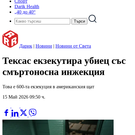
Спорт
Darik Health
„40 до 40“
Дарик
|
Новини
|
Новини от Света
Тексас екзекутира убиец със
смъртоносна инжекция
Това е 600-та екзекуция в американския щат
15 Май 2026 09:50 ч.