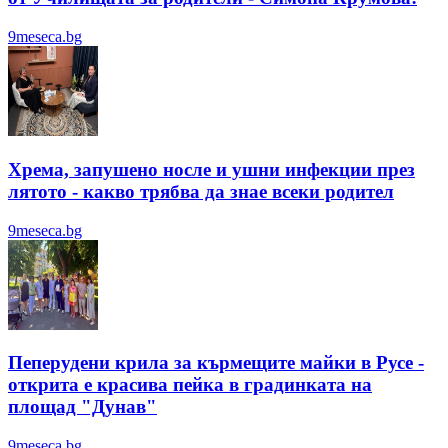
9meseca.bg
Хрема, запушено носле и ушни инфекции през
лятотo - какво трябва да знае всеки родител
9meseca.bg
Пеперудени крила за кърмещите майки в Русе -
открита е красива пейка в градинката на
площад "Дунав"
9meseca.bg