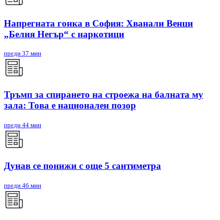
Напрегната гонка в София: Хванали Венци
„Белия Негър“ с наркотици
преди 37 мин
Тръмп за спирането на строежа на балната му
зала: Това е национален позор
преди 44 мин
Дунав се понижи с още 5 сантиметра
преди 46 мин