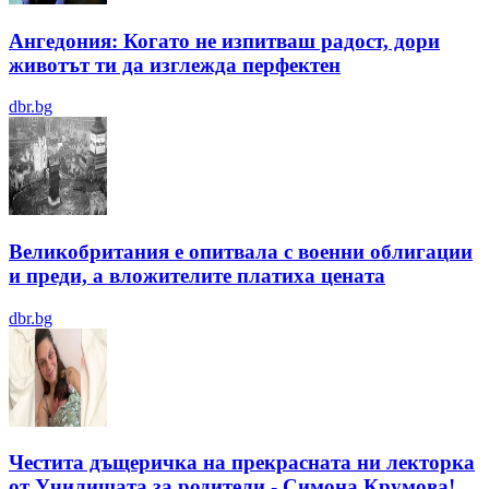
Ангедония: Когато не изпитваш радост, дори
животът ти да изглежда перфектен
dbr.bg
Великобритания е опитвала с военни облигации
и преди, а вложителите платиха цената
dbr.bg
Честита дъщеричка на прекрасната ни лекторка
от Училищата за родители - Симона Крумова!