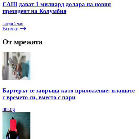
САЩ дават 1 милиард долара на новия
президент на Колумбия
преди 1 час
Всички
От мрежата
Бартерът се завръща като приложение: плащате
с времето си, вместо с пари
dbr.bg