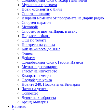
Следобедният блок с Тодор Пантилеев
Музикална програма
Нови хоризонти с Лили
Спортни новини
Избрани моменти от програмата на Дарик радио
Спортен маратон
Metropolis
Спортното шоу на Дарик в аванс
Подкаст в ефира
Още по темата
Портрети на успеха
Как да живеем до 100?
Финес
Дебатът
Следобедният блок с Георги Иванов
Мечтани дестинации
Гласът на изкуството
Квадратни метри
Следобедна криза
Новите 240: Посоката на България
Часът на успеха
Connected
Денят на храбростта
Бранд България
На живо