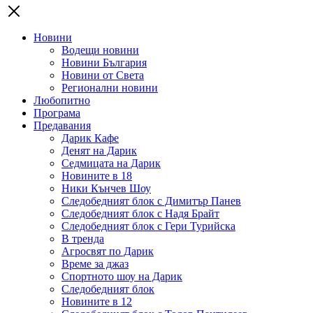
Новини
Водещи новини
Новини България
Новини от Света
Регионални новини
Любопитно
Програма
Предавания
Дарик Кафе
Денят на Дарик
Седмицата на Дарик
Новините в 18
Ники Кънчев Шоу
Следобедният блок с Димитър Панев
Следобедният блок с Надя Брайт
Следобедният блок с Гери Турийска
В тренда
Агросвят по Дарик
Време за джаз
Спортното шоу на Дарик
Следобедният блок
Новините в 12