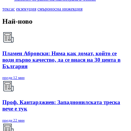
тексас
екзекуция
смъроносна инжекция
Най-ново
Пламен Абровски: Няма как домат, който се
води първо качество, да се внася на 30 цента в
България
преди 12 мин
Проф. Кантарджиев: Западнонилската треска
вече е тук
преди 22 мин