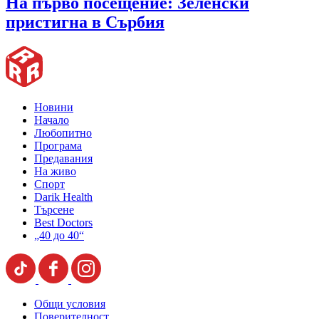
На първо посещение: Зеленски
пристигна в Сърбия
Новини
Начало
Любопитно
Програма
Предавания
На живо
Спорт
Darik Health
Търсене
Best Doctors
„40 до 40“
Общи условия
Поверителност