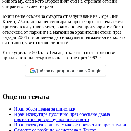
живота му, след като Върховният съд на страната отмени
спирането часове по-рано.
Бъзби беше осъден за смъртта от задушаване на Лора Лий
Крейн, 77-годишна пенсионирана професорка от Тексаския
християнски университет, която според прокурорите е била
отвлечена от паркинг на магазин за хранителни стоки през
януари 2004 г. и оставена да се задуши в багажника на колата
си с тиксо, увито около лицето ѝ.
Екзекуцията е 600-та в Тексас, откакто щатът възобнови
прилагането на смъртното наказание през 1982 г.
Добави в предпочитани в Google
Още по темата
Иран обеси двама за шпионаж
Иран екзекутира публично чрез обесване двама
протестиращи срещу правителството
Иран екзекутира двама мъже от протестите през януари
Самолет се разби на магистрала в Тексас