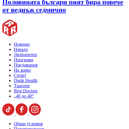
Половината българи пият бира повече
от веднъж седмично
Новини
Начало
Любопитно
Програма
Предавания
На живо
Спорт
Darik Health
Търсене
Best Doctors
„40 до 40“
Общи условия
Поверителност