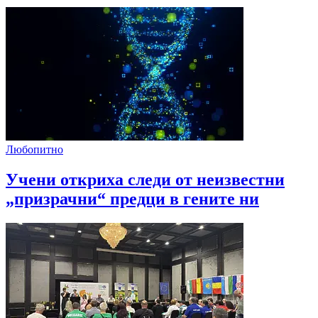
Любопитно
Учени откриха следи от неизвестни
„призрачни“ предци в гените ни