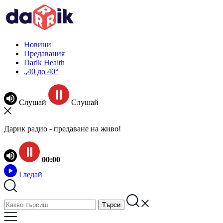
Новини
Предавания
Darik Health
„40 до 40“
Слушай
Слушай
Дарик радио - предаване на живо!
00:00
Гледай