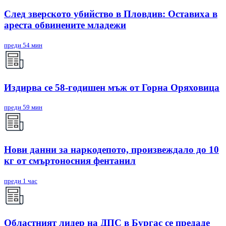
След зверското убийство в Пловдив: Оставиха в
ареста обвинените младежи
преди 54 мин
Издирва се 58-годишен мъж от Горна Оряховица
преди 59 мин
Нови данни за наркодепото, произвеждало до 10
кг от смъртоносния фентанил
преди 1 час
Областният лидер на ДПС в Бургас се предаде