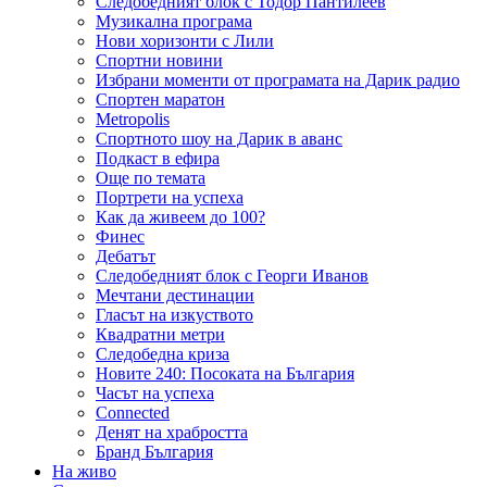
Следобедният блок с Тодор Пантилеев
Музикална програма
Нови хоризонти с Лили
Спортни новини
Избрани моменти от програмата на Дарик радио
Спортен маратон
Metropolis
Спортното шоу на Дарик в аванс
Подкаст в ефира
Още по темата
Портрети на успеха
Как да живеем до 100?
Финес
Дебатът
Следобедният блок с Георги Иванов
Мечтани дестинации
Гласът на изкуството
Квадратни метри
Следобедна криза
Новите 240: Посоката на България
Часът на успеха
Connected
Денят на храбростта
Бранд България
На живо