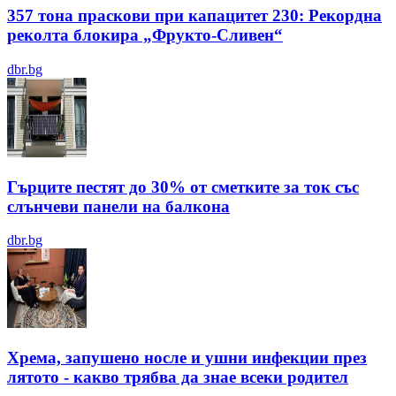
357 тона праскови при капацитет 230: Рекордна
реколта блокира „Фрукто-Сливен“
dbr.bg
Гърците пестят до 30% от сметките за ток със
слънчеви панели на балкона
dbr.bg
Хрема, запушено носле и ушни инфекции през
лятотo - какво трябва да знае всеки родител