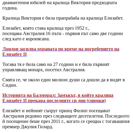
диамантения юбилей на кралица Виктория предходната
година.
Кралица Виктория е била прапрабаба на кралица Елизабет.
Елизабет, която става кралица през 1952 г.,
посещава Австралия 16 пъти - първия път само две години
след като е коронясана.
Лондон засилва охраната по време на погребението на
Елизабет II
Тогава тя е била само на 27 години и е била първият
управляващ монарх, посетил Австралия.
Смята се, че около един милион души са дошли да я видят в
Сидни.
Историята на Балморал: Замъкът, в който кралица
Елизабет II прекара последните си дни (снимки)
Елизабет и нейният съпруг принц Филип посещават
Австралия редовно през следващите десетилетия. Последното
й посещение беше през 2011 г., когато се срещна с тогавашния
премиер Джулия Гилард.