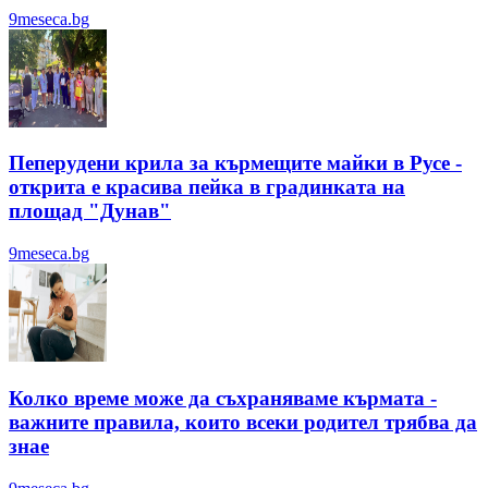
9meseca.bg
Пеперудени крила за кърмещите майки в Русе -
открита е красива пейка в градинката на
площад "Дунав"
9meseca.bg
Колко време може да съхраняваме кърмата -
важните правила, които всеки родител трябва да
знае