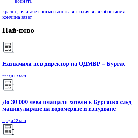
войната
кралица
елизабет
писмо
тайно
австралия
великобритания
кончина
завет
Най-ново
Назначиха нов директор на ОДМВР – Бургас
преди 13 мин
До 30 000 лева плащали хотели в Бургаско след
манипулиране на водомерите и изнудване
преди 22 мин