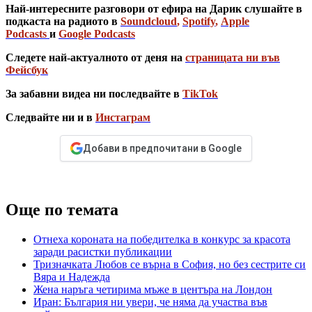
Най-интересните разговори от ефира на Дарик слушайте в
подкаста на радиото в
Soundcloud
,
Spotify
,
Apple
Podcasts
и
Google Podcasts
Следете най-актуалното от деня на
страницата ни във
Фейсбук
За забавни видеа ни последвайте в
TikTok
Следвайте ни и в
Инстаграм
Добави в предпочитани в Google
Още по темата
Отнеха короната на победителка в конкурс за красота
заради расистки публикации
Тризначката Любов се върна в София, но без сестрите си
Вяра и Надежда
Жена наръга четирима мъже в центъра на Лондон
Иран: България ни увери, че няма да участва във