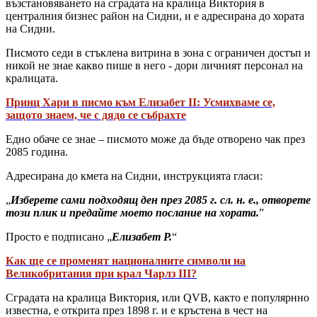
възстановяването на сградата на кралица Виктория в
централния бизнес район на Сидни, и е адресирана до хората
на Сидни.
Писмото седи в стъклена витрина в зона с ограничен достъп и
никой не знае какво пише в него - дори личният персонал на
кралицата.
Принц Хари в писмо към Елизабет II: Усмихваме се,
защото знаем, че с дядо се събрахте
Едно обаче се знае – писмото може да бъде отворено чак през
2085 година.
Адресирана до кмета на Сидни, инструкцията гласи:
„
Изберете сами подходящ ден през 2085 г. сл. н. е., отворете
този плик и предайте моето послание на хората.
”
Просто е подписано „
Елизабет Р.
“
Как ще се променят националните символи на
Великобритания при крал Чарлз III?
Сградата на кралица Виктория, или QVB, както е популярнно
известна, е открита през 1898 г. и е кръстена в чест на