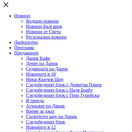
Новини
Водещи новини
Новини България
Новини от Света
Регионални новини
Любопитно
Програма
Предавания
Дарик Кафе
Денят на Дарик
Седмицата на Дарик
Новините в 18
Ники Кънчев Шоу
Следобедният блок с Димитър Панев
Следобедният блок с Надя Брайт
Следобедният блок с Гери Турийска
В тренда
Агросвят по Дарик
Време за джаз
Спортното шоу на Дарик
Следобедният блок
Новините в 12