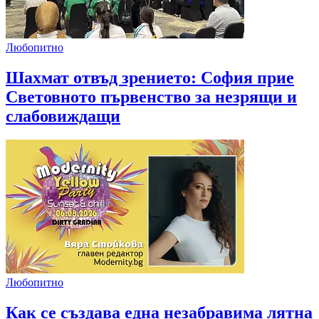
Любопитно
Шахмат отвъд зрението: София прие
Световното първенство за незрящи и
слабовиждащи
Любопитно
Как се създава една незабравима лятна