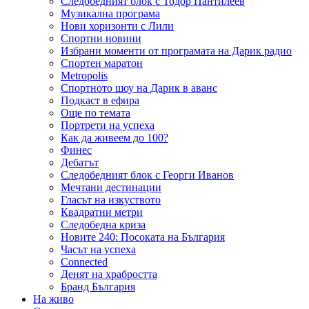
Следобедният блок с Тодор Пантилеев
Музикална програма
Нови хоризонти с Лили
Спортни новини
Избрани моменти от програмата на Дарик радио
Спортен маратон
Metropolis
Спортното шоу на Дарик в аванс
Подкаст в ефира
Още по темата
Портрети на успеха
Как да живеем до 100?
Финес
Дебатът
Следобедният блок с Георги Иванов
Мечтани дестинации
Гласът на изкуството
Квадратни метри
Следобедна криза
Новите 240: Посоката на България
Часът на успеха
Connected
Денят на храбростта
Бранд България
На живо