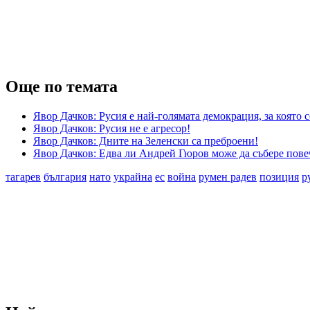
Още по темата
Явор Дачков: Русия е най-голямата демокрация, за която
Явор Дачков: Русия не е агресор!
Явор Дачков: Дните на Зеленски са преброени!
Явор Дачков: Едва ли Андрей Гюров може да събере пове
тагарев
българия
нато
украйна
ес
война
румен радев
позиция
р