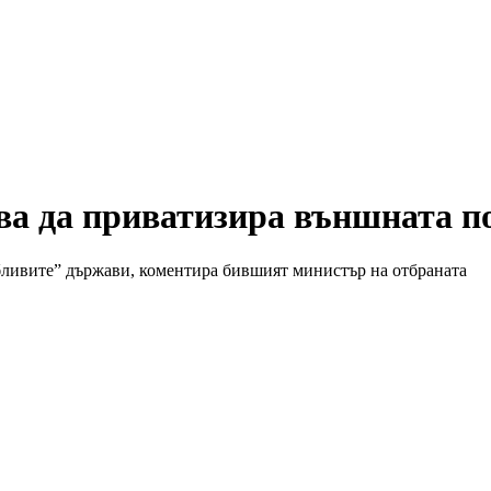
тва да приватизира външната п
лебливите” държави, коментира бившият министър на отбраната