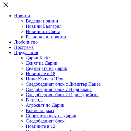
Новини
Водещи новини
Новини България
Новини от Света
Регионални новини
Любопитно
Програма
Предавания
Дарик Кафе
Денят на Дарик
Седмицата на Дарик
Новините в 18
Ники Кънчев Шоу
Следобедният блок с Димитър Панев
Следобедният блок с Надя Брайт
Следобедният блок с Гери Турийска
В тренда
Агросвят по Дарик
Време за джаз
Спортното шоу на Дарик
Следобедният блок
Новините в 12