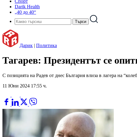
Спорт
Darik Health
„40 до 40“
Дарик
|
Политика
Тагарев: Президентът се опи
С позицията на Радев от днес България влиза в лагера на “ко
11 Юни 2024 17:55 ч.