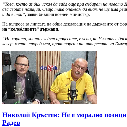
“Това, което аз бих искал да видя още при събират на новото
Н
със своите позиции. Също така очаквам да видя, че ще има ре
и да е той”
, заяви бившия военен министър.
На въпроса за липсата на обща декларация на държавите от фор
на “колебливите” държави.
“На хората, които следят процесите, е ясно, че Унгария е дост
лагер, което, според мен, противоречи на интересите на Бълга
Николай Кръстев: Не е морално позиция
Радев