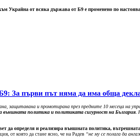
ъм Украйна от всяка държава от Б9 е променено по настояв
 Б9: За първи път няма да има обща дек
ана, защитавана и промотирана през предните 10 месеца на упр
а външната политика и политиката сигурност на България
.
ет да определя и реализира външната политика, вътрешната 
ия, от която да стане ясно, че на Радев
“не му се полага да анг