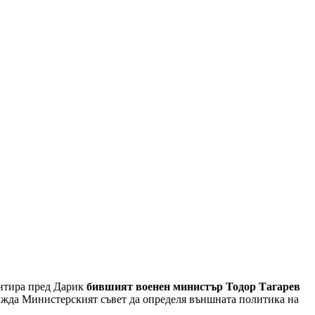
ентира пред Дарик
бившият военен министър Тодор Тагарев
ижда Министерският съвет да определя външната политика на