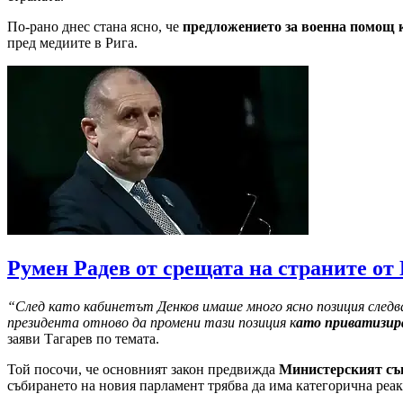
По-рано днес стана ясно, че
предложението за военна помощ к
пред медиите в Рига.
Румен Радев от срещата на страните от
“След като кабинетът Денков имаше много ясно позиция следв
президента отново да промени тази позиция к
ато приватизир
заяви Тагарев по темата.
Той посочи, че основният закон предвижда
Министерският съв
събирането на новия парламент трябва да има категорична реакц