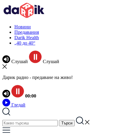
Новини
Предавания
Darik Health
„40 до 40“
Слушай
Слушай
Дарик радио - предаване на живо!
00:00
Гледай