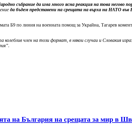
ародно събрание да има много ясна реакция на това негово по
шение
да бъдем представени на срещата на върха на НАТО във
мата Б9 по линия на военната помощ за Украйна, Тагарев комент
а колеблив член на този формат, в някои случаи и Словакия израз
рия”.
та на България на срещата за мир в Шв