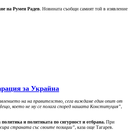
ане на Румен Радев
. Новината съобщи самият той в изявление
ларация за Украйна
авлението на на правителство, сега виждаме един опит от
 Нещо, което не му се полага според нашата Конституция”
,
политика и политиката по сигурност и отбрана.
При
ажира страната със своите позиции”
, каза още Тагарев.