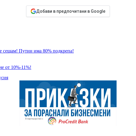
Добави в предпочитани в Google
 се сещам! Путин има 80% подкрепа!
че от 10%-11%!
усия