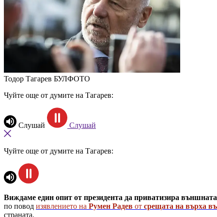
Тодор Тагарев
БУЛФОТО
Чуйте още от думите на Тагарев:
Слушай
Слушай
Чуйте още от думите на Тагарев:
Виждаме един опит от президента да приватизира външната
по повод
изявлението на
Румен Радев
от
срещата на върха в
страната.