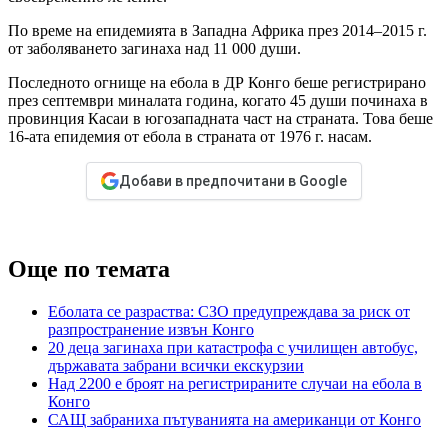
По време на епидемията в Западна Африка през 2014–2015 г.
от заболяването загинаха над 11 000 души.
Последното огнище на ебола в ДР Конго беше регистрирано
през септември миналата година, когато 45 души починаха в
провинция Касаи в югозападната част на страната. Това беше
16-ата епидемия от ебола в страната от 1976 г. насам.
Добави в предпочитани в Google
Още по темата
Еболата се разраства: СЗО предупреждава за риск от
разпространение извън Конго
20 деца загинаха при катастрофа с училищен автобус,
държавата забрани всички екскурзии
Над 2200 е броят на регистрираните случаи на ебола в
Конго
САЩ забраниха пътуванията на американци от Конго