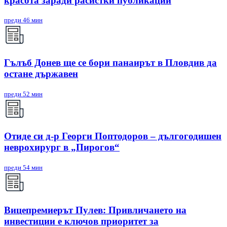
красота заради расистки публикации
преди 46 мин
Гълъб Донев ще се бори панаирът в Пловдив да
остане държавен
преди 52 мин
Отиде си д-р Георги Поптодоров – дългогодишен
неврохирург в „Пирогов“
преди 54 мин
Вицепремиерът Пулев: Привличането на
инвестиции е ключов приоритет за