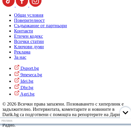
Общи условия
Поверителност
Съдържание от партньори
Контакти
Етичен кодекс
Всички статии
Ключови думи
Реклама
За нас
Dsport.bg
9meseca.bg
Idei.bg
Dbr.bg
Agri.bg
© 2026 Всички права запазени. Позоваването с хиперлинк е
задължително. Интервютата, коментарите и новините в
Darik.bg са подготвени с помощта на репортерите на Дарик
Радио и новинарските емисии на радиото. Снимки: Дарик
РЕКЛАМА
Радио.