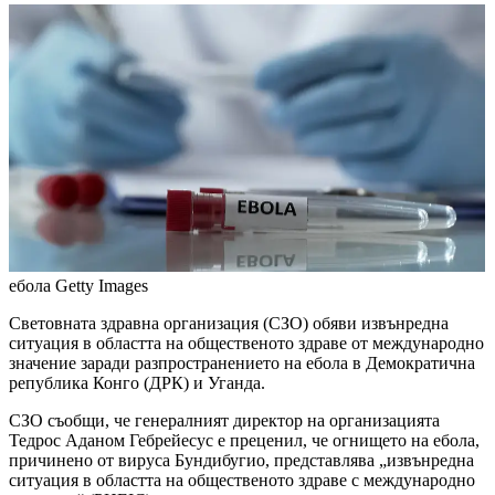
ебола
Getty Images
Световната здравна организация (СЗО) обяви извънредна
ситуация в областта на общественото здраве от международно
значение заради разпространението на ебола в Демократична
република Конго (ДРК) и Уганда.
СЗО съобщи, че генералният директор на организацията
Тедрос Аданом Гебрейесус е преценил, че огнището на ебола,
причинено от вируса Бундибугио, представлява „извънредна
ситуация в областта на общественото здраве с международно