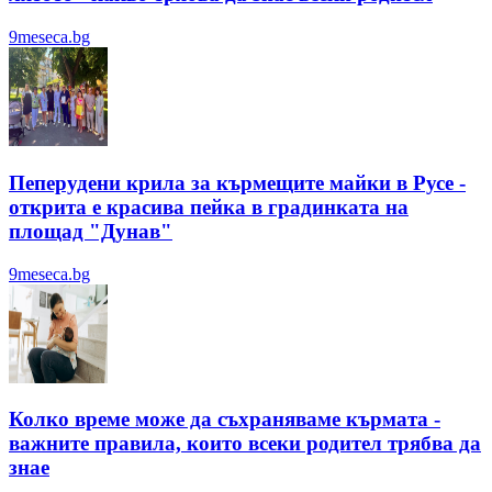
9meseca.bg
Пеперудени крила за кърмещите майки в Русе -
открита е красива пейка в градинката на
площад "Дунав"
9meseca.bg
Колко време може да съхраняваме кърмата -
важните правила, които всеки родител трябва да
знае