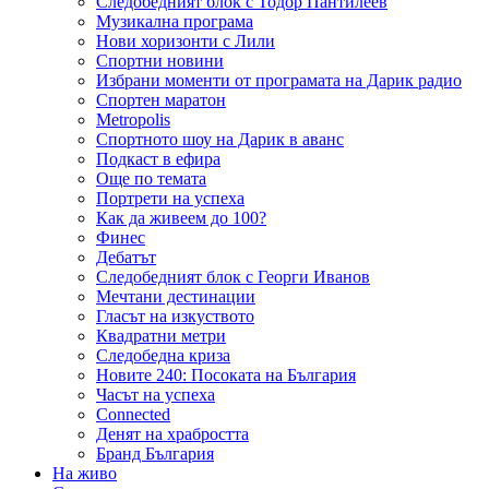
Следобедният блок с Тодор Пантилеев
Музикална програма
Нови хоризонти с Лили
Спортни новини
Избрани моменти от програмата на Дарик радио
Спортен маратон
Metropolis
Спортното шоу на Дарик в аванс
Подкаст в ефира
Още по темата
Портрети на успеха
Как да живеем до 100?
Финес
Дебатът
Следобедният блок с Георги Иванов
Мечтани дестинации
Гласът на изкуството
Квадратни метри
Следобедна криза
Новите 240: Посоката на България
Часът на успеха
Connected
Денят на храбростта
Бранд България
На живо