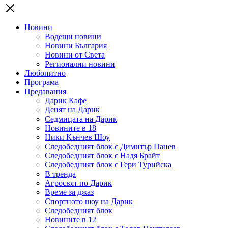
Новини
Водещи новини
Новини България
Новини от Света
Регионални новини
Любопитно
Програма
Предавания
Дарик Кафе
Денят на Дарик
Седмицата на Дарик
Новините в 18
Ники Кънчев Шоу
Следобедният блок с Димитър Панев
Следобедният блок с Надя Брайт
Следобедният блок с Гери Турийска
В тренда
Агросвят по Дарик
Време за джаз
Спортното шоу на Дарик
Следобедният блок
Новините в 12