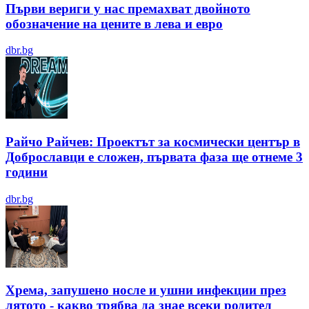
Първи вериги у нас премахват двойното
обозначение на цените в лева и евро
dbr.bg
Райчо Райчев: Проектът за космически център в
Доброславци е сложен, първата фаза ще отнеме 3
години
dbr.bg
Хрема, запушено носле и ушни инфекции през
лятотo - какво трябва да знае всеки родител