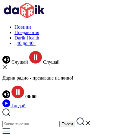
Новини
Предавания
Darik Health
„40 до 40“
Слушай
Слушай
Дарик радио - предаване на живо!
00:00
Гледай