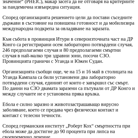
значение“ (PHEIC), макар засега да не отговаря на критериите
за пандемична извънредна ситуация.
Според организацията решението цели да постави съседните
държави в състояние на повишена готовност и да мобилизира
международна подкрепа за овладяване на заразата.
Към събота в провинция Итури в североизточната част на ДР
Конго са регистрирани осем лабораторно потвърдени случая,
246 предполагаеми случая и 80 предполагаеми смъртни
случая в най-малко три здравни зони, посочи СЗО.
Провинцията граничи с Уганда и Южен Судан.
Организацията съобщи още, че на 15 и 16 май в столицата на
Уганда Кампала са били установени два лабораторно
потвърдени случая, единият от които е завършил със смърт.
По данни на СЗО двамата заразени са пътували от ДР Конго и
между случаите не е установена пряка връзка.
Ебола е силно заразно и животозастрашаващо вирусно
заболяване, което се предава чрез физически контакт и
контакт с телесни течности.
Според германския институт „Роберт Кох“ смъртността при
ебола може да достигне до 90 процента при липса на
своевременно лечение.