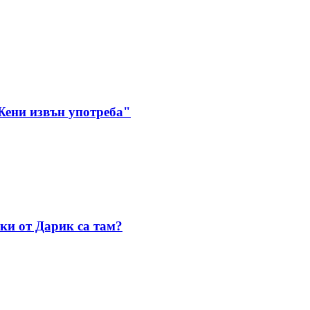
Жени извън употреба"
чки от Дарик са там?