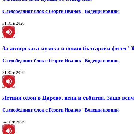
Следобедният блок с Георги Иванов
|
Водещи новини
31 Юли 2026
За авторската музика и новия български филм "
Следобедният блок с Георги Иванов
|
Водещи новини
31 Юли 2026
Летния сезон в Царево, цени и събития. Защо вси
Следобедният блок с Георги Иванов
|
Водещи новини
24 Юли 2026