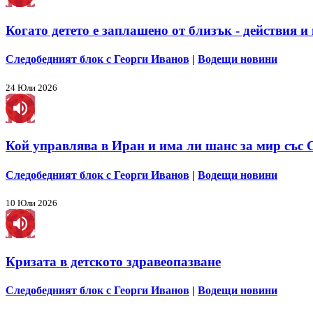
Когато детето е заплашено от близък - действия и
Следобедният блок с Георги Иванов
|
Водещи новини
24 Юли 2026
Кой управлява в Иран и има ли шанс за мир съ
Следобедният блок с Георги Иванов
|
Водещи новини
10 Юли 2026
Кризата в детското здравеопазване
Следобедният блок с Георги Иванов
|
Водещи новини