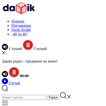
Новини
Предавания
Darik Health
„40 до 40“
Слушай
Слушай
Дарик радио - предаване на живо!
00:00
Гледай