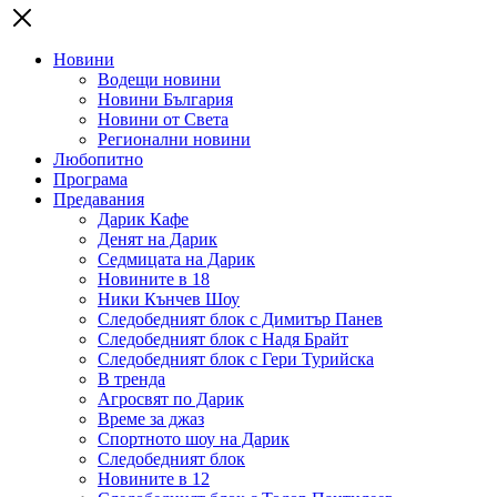
Новини
Водещи новини
Новини България
Новини от Света
Регионални новини
Любопитно
Програма
Предавания
Дарик Кафе
Денят на Дарик
Седмицата на Дарик
Новините в 18
Ники Кънчев Шоу
Следобедният блок с Димитър Панев
Следобедният блок с Надя Брайт
Следобедният блок с Гери Турийска
В тренда
Агросвят по Дарик
Време за джаз
Спортното шоу на Дарик
Следобедният блок
Новините в 12