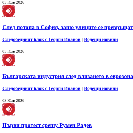
03 Юли 2026
След потопа в София, защо улиците се превръщат
Следобедният блок с Георги Иванов
|
Водещи новини
03 Юли 2026
Българската индустрия след влизането в еврозона
Следобедният блок с Георги Иванов
|
Водещи новини
03 Юли 2026
Първи протест срещу Румен Радев