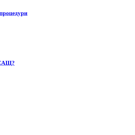
 процедури
с САЩ?