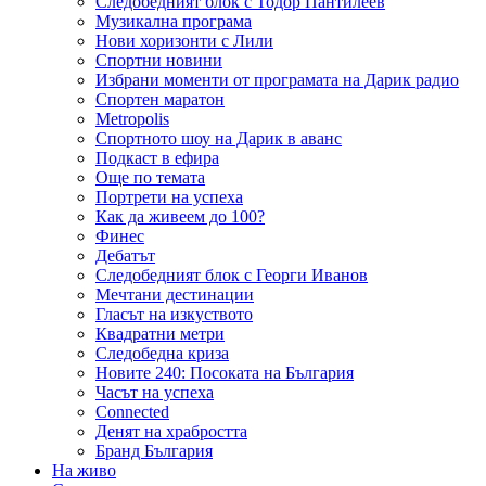
Следобедният блок с Тодор Пантилеев
Музикална програма
Нови хоризонти с Лили
Спортни новини
Избрани моменти от програмата на Дарик радио
Спортен маратон
Metropolis
Спортното шоу на Дарик в аванс
Подкаст в ефира
Още по темата
Портрети на успеха
Как да живеем до 100?
Финес
Дебатът
Следобедният блок с Георги Иванов
Мечтани дестинации
Гласът на изкуството
Квадратни метри
Следобедна криза
Новите 240: Посоката на България
Часът на успеха
Connected
Денят на храбростта
Бранд България
На живо