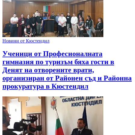
Новини от Кюстендил
Ученици от Професионалната
гимназия по туризъм бяха гости в
Денят на отворените врати,
организиран от Районен съд и Районна
прокуратура в Кюстендил