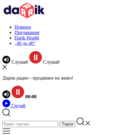
Новини
Предавания
Darik Health
„40 до 40“
Слушай
Слушай
Дарик радио - предаване на живо!
00:00
Гледай