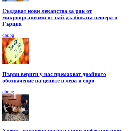
Създават нови лекарства за рак от
микроорганизми от най-дълбоката пещера в
Гърция
dbr.bg
Първи вериги у нас премахват двойното
обозначение на цените в лева и евро
dbr.bg
Хрема, запушено носле и ушни инфекции през