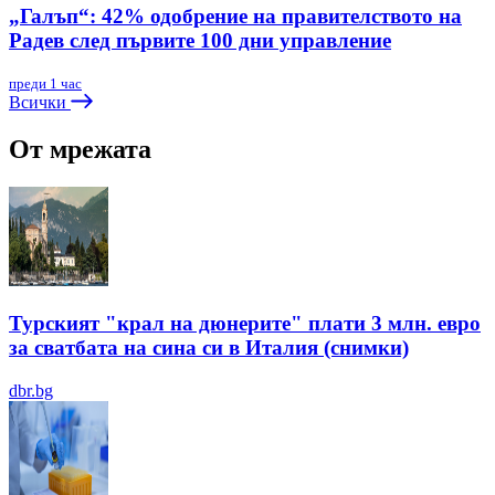
„Галъп“: 42% одобрение на правителството на
Радев след първите 100 дни управление
преди 1 час
Всички
От мрежата
Турският "крал на дюнерите" плати 3 млн. евро
за сватбата на сина си в Италия (снимки)
dbr.bg