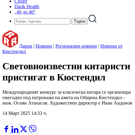
Спорт
Darik Health
„40 до 40“
Дарик
|
Новини
|
Регионални новини
|
Новини от
Кюстендил
Световноизвестни китаристи
пристигат в Кюстендил
Международният конкурс за класическа китара се организира
ежегодно под патронажа на кмета на Община Кюстендил –
инж. Огнян Атанасов. Художествен директор е Иван Андонов
14 Март 2025 14:33 ч.