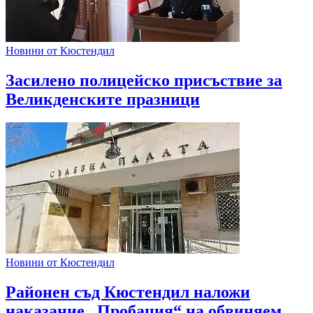
Новини от Кюстендил
Засилено полицейско присъствие за
Великденските празници
Новини от Кюстендил
Районен съд Кюстендил наложи
наказание „Пробация“ на обвиняем,