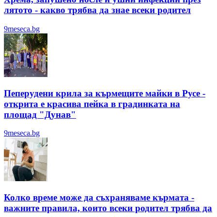
лятотo - какво трябва да знае всеки родител
9meseca.bg
Пеперудени крила за кърмещите майки в Русе -
открита е красива пейка в градинката на
площад "Дунав"
9meseca.bg
Колко време може да съхраняваме кърмата -
важните правила, които всеки родител трябва да