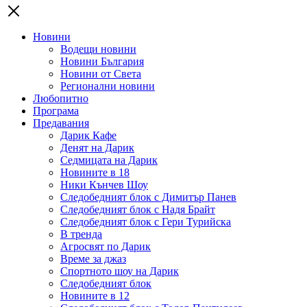
Новини
Водещи новини
Новини България
Новини от Света
Регионални новини
Любопитно
Програма
Предавания
Дарик Кафе
Денят на Дарик
Седмицата на Дарик
Новините в 18
Ники Кънчев Шоу
Следобедният блок с Димитър Панев
Следобедният блок с Надя Брайт
Следобедният блок с Гери Турийска
В тренда
Агросвят по Дарик
Време за джаз
Спортното шоу на Дарик
Следобедният блок
Новините в 12