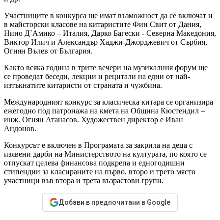
Участниците в конкурса ще имат възможност да се включат и
в майсторски класове на китаристите Фин Свит от Дания,
Нино Д`Амико – Италия, Дарко Багески - Северна Македония,
Виктор Илич и Александър Хаджи-Джорджевич от Сърбия,
Огнян Вълев от България.
Както всяка година в трите вечери на музикалния форум ще
се проведат беседи, лекции и рецитали на едни от най-
изтъкнатите китаристи от страната и чужбина.
Международният конкурс за класическа китара се организира
ежегодно под патронажа на кмета на Община Кюстендил –
инж. Огнян Атанасов. Художествен директор е Иван
Андонов.
Конкурсът е включен в Програмата за закрила на деца с
изявени дарби на Министерството на културата, по която се
отпускат целева финансова подкрепа и едногодишни
стипендии за класираните на първо, второ и трето място
участници във втора и трета възрастови групи.
Добави в предпочитани в Google