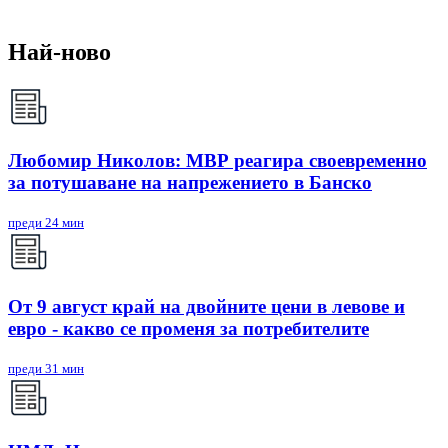
Най-ново
Любомир Николов: МВР реагира своевременно
за потушаване на напрежението в Банско
преди 24 мин
От 9 август край на двойните цени в левове и
евро - какво се променя за потребителите
преди 31 мин