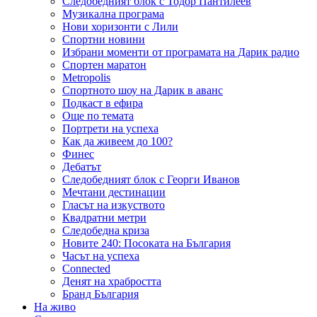
Следобедният блок с Тодор Пантилеев
Музикална програма
Нови хоризонти с Лили
Спортни новини
Избрани моменти от програмата на Дарик радио
Спортен маратон
Metropolis
Спортното шоу на Дарик в аванс
Подкаст в ефира
Още по темата
Портрети на успеха
Как да живеем до 100?
Финес
Дебатът
Следобедният блок с Георги Иванов
Мечтани дестинации
Гласът на изкуството
Квадратни метри
Следобедна криза
Новите 240: Посоката на България
Часът на успеха
Connected
Денят на храбростта
Бранд България
На живо