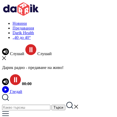
Новини
Предавания
Darik Health
„40 до 40“
Слушай
Слушай
Дарик радио - предаване на живо!
00:00
Гледай