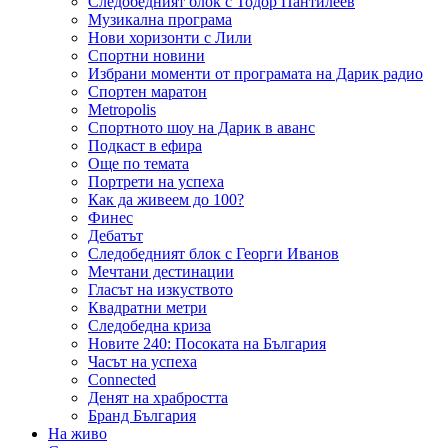
Следобедният блок с Тодор Пантилеев
Музикална програма
Нови хоризонти с Лили
Спортни новини
Избрани моменти от програмата на Дарик радио
Спортен маратон
Metropolis
Спортното шоу на Дарик в аванс
Подкаст в ефира
Още по темата
Портрети на успеха
Как да живеем до 100?
Финес
Дебатът
Следобедният блок с Георги Иванов
Мечтани дестинации
Гласът на изкуството
Квадратни метри
Следобедна криза
Новите 240: Посоката на България
Часът на успеха
Connected
Денят на храбростта
Бранд България
На живо