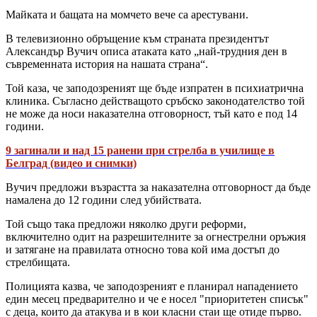
Майката и бащата на момчето вече са арестувани.
В телевизионно обръщение към страната президентът
Александър Вучич описа атаката като „най-трудния ден в
съвременната история на нашата страна“.
Той каза, че заподозреният ще бъде изпратен в психиатрична
клиника. Съгласно действащото сръбско законодателство той
не може да носи наказателна отговорност, тъй като е под 14
години.
9 загинали и над 15 ранени при стрелба в училище в
Белград (видео и снимки)
Вучич предложи възрастта за наказателна отговорност да бъде
намалена до 12 години след убийствата.
Той също така предложи няколко други реформи,
включително одит на разрешителните за огнестрелни оръжия
и затягане на правилата относно това кой има достъп до
стрелбищата.
Полицията казва, че заподозреният е планирал нападението
един месец предварително и че е носел "приоритетен списък"
с деца, които да атакува и в кои класни стаи ще отиде първо.