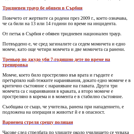
Тридневен траур бе обявен в Сърбия
Повечето от жертвите са родени през 2009 г., което означава,
че са били на 13 или 14 години по време на инцидента.
От петък в Сърбия е обявен тридневен национален траур.
Потвърдено е, че сред загиналите са седем момичета и едно
момче, като още четири момчета и две момичета са ранени.
Треньор по джудо уби 7-годишно дете по време на
тренировка
Момче, което било простреляно във врата и гърдите е
претърпяло най-тежките наранявания, докато едно момиче е в
критично състояние с нараняване на главата. Други три
момчета са с наранявания в краката, а второ момиче е
простреляно в корема и в момента е в стабилно състояние.
Съобщава се също, че учителка, ранена при нападението, е
подложена на операция и животът й е в опасност.
Варненец стреля срещу полицаи
Часове след стрелбата по улиците около училището се чуваха