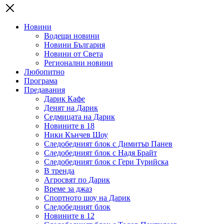
Новини
Водещи новини
Новини България
Новини от Света
Регионални новини
Любопитно
Програма
Предавания
Дарик Кафе
Денят на Дарик
Седмицата на Дарик
Новините в 18
Ники Кънчев Шоу
Следобедният блок с Димитър Панев
Следобедният блок с Надя Брайт
Следобедният блок с Гери Турийска
В тренда
Агросвят по Дарик
Време за джаз
Спортното шоу на Дарик
Следобедният блок
Новините в 12