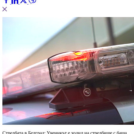
Стрелбата в Белград: Ученикът е ходил на стрелбище с баща