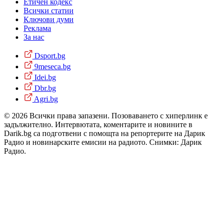
Етичен кодекс
Всички статии
Ключови думи
Реклама
За нас
Dsport.bg
9meseca.bg
Idei.bg
Dbr.bg
Agri.bg
© 2026 Всички права запазени. Позоваването с хиперлинк е
задължително. Интервютата, коментарите и новините в
Darik.bg са подготвени с помощта на репортерите на Дарик
Радио и новинарските емисии на радиото. Снимки: Дарик
Радио.