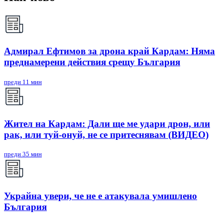
Адмирал Ефтимов за дрона край Кардам: Няма
преднамерени действия срещу България
преди 11 мин
Жител на Кардам: Дали ще ме удари дрон, или
рак, или туй-онуй, не се притеснявам (ВИДЕО)
преди 35 мин
Украйна увери, че не е атакувала умишлено
България