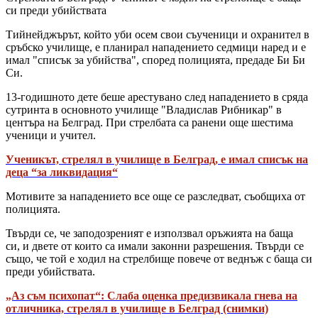
си преди убийствата
Тийнейджърът, който уби осем свои съученици и охранител в
сръбско училище, е планирал нападението седмици наред и е
имал "списък за убийства", според полицията, предаде Би Би
Си.
13-годишното дете беше арестувано след нападението в сряда
сутринта в основното училище "Владислав Рибникар" в
центъра на Белград. При стрелбата са ранени още шестима
ученици и учител.
Ученикът, стрелял в училище в Белград, е имал списък на
деца “за ликвидация“
Мотивите за нападението все още се разследват, съобщиха от
полицията.
Твърди се, че заподозреният е използвал оръжията на баща
си, и двете от които са имали законни разрешения. Твърди се
също, че той е ходил на стрелбище повече от веднъж с баща си
преди убийствата.
„Аз съм психопат“: Слаба оценка предизвикала гнева на
отличника, стрелял в училище в Белград (снимки)