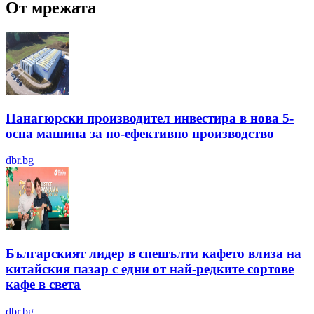
От мрежата
Панагюрски производител инвестира в нова 5-
осна машина за по-ефективно производство
dbr.bg
Българският лидер в спешълти кафето влиза на
китайския пазар с едни от най-редките сортове
кафе в света
dbr.bg