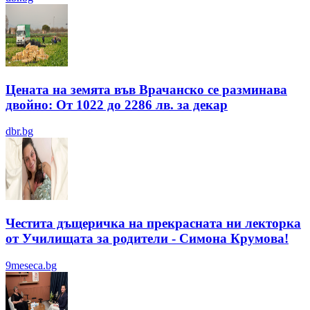
Цената на земята във Врачанско се разминава
двойно: От 1022 до 2286 лв. за декар
dbr.bg
Честита дъщеричка на прекрасната ни лекторка
от Училищата за родители - Симона Крумова!
9meseca.bg