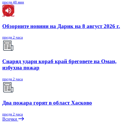
преди 48 мин
Обзорните новини на Дарик на 8 август 2026 г.
преди 2 часа
Снаряд удари кораб край бреговете на Оман,
избухна пожар
преди 2 часа
Два пожара горят в област Хасково
преди 2 часа
Всички