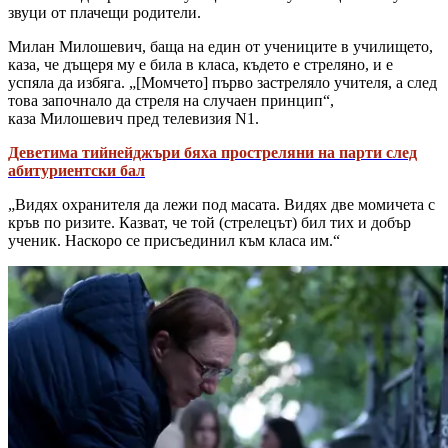
звуци от плачещи родители.
Милан Милошевич, баща на един от учениците в училището,
каза, че дъщеря му е била в класа, където е стреляно, и е
успяла да избяга. „[Момчето] първо застреляло учителя, а след
това започнало да стреля на случаен принцип“,
каза Милошевич пред телевизия N1.
Деветима тийнейджъри бяха простреляни на парти след
абитуриентски бал
„Видях охранителя да лежи под масата. Видях две момичета с
кръв по ризите. Казват, че той (стрелецът) бил тих и добър
ученик. Наскоро се присъединил към класа им.“