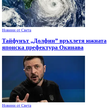
Новини от Света
Тайфунът „Долфин” връхлетя южната
японска префектура Окинава
Новини от Света