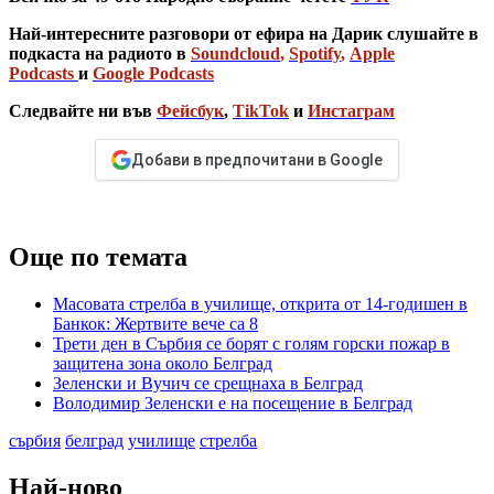
Най-интересните разговори от ефира на Дарик слушайте в
подкаста на радиото в
Soundcloud
,
Spotify
,
Apple
Podcasts
и
Google Podcasts
Следвайте ни във
Фейсбук
,
TikTok
и
Инстаграм
Добави в предпочитани в Google
Още по темата
Масовата стрелба в училище, открита от 14-годишен в
Банкок: Жертвите вече са 8
Трети ден в Сърбия се борят с голям горски пожар в
защитена зона около Белград
Зеленски и Вучич се срещнаха в Белград
Володимир Зеленски е на посещение в Белград
сърбия
белград
училище
стрелба
Най-ново