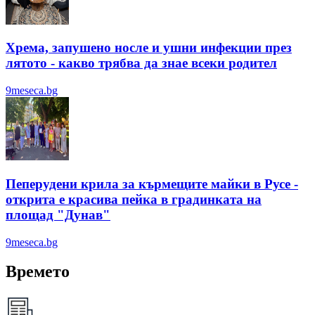
Хрема, запушено носле и ушни инфекции през
лятотo - какво трябва да знае всеки родител
9meseca.bg
Пеперудени крила за кърмещите майки в Русе -
открита е красива пейка в градинката на
площад "Дунав"
9meseca.bg
Времето