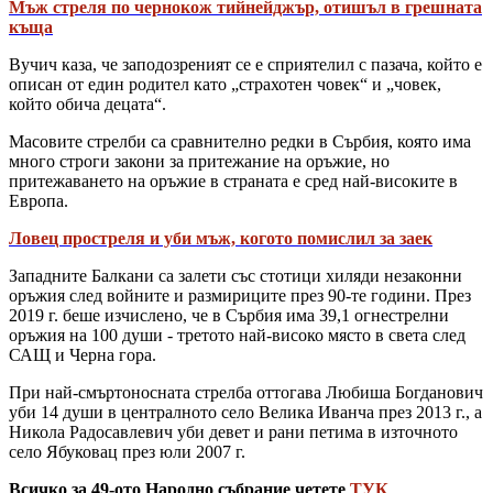
Мъж стреля по чернокож тийнейджър, отишъл в грешната
къща
Вучич каза, че заподозреният се е сприятелил с пазача, който е
описан от един родител като „страхотен човек“ и „човек,
който обича децата“.
Масовите стрелби са сравнително редки в Сърбия, която има
много строги закони за притежание на оръжие, но
притежаването на оръжие в страната е сред най-високите в
Европа.
Ловец простреля и уби мъж, когото помислил за заек
Западните Балкани са залети със стотици хиляди незаконни
оръжия след войните и размириците през 90-те години. През
2019 г. беше изчислено, че в Сърбия има 39,1 огнестрелни
оръжия на 100 души - третото най-високо място в света след
САЩ и Черна гора.
При най-смъртоносната стрелба оттогава Любиша Богданович
уби 14 души в централното село Велика Иванча през 2013 г., а
Никола Радосавлевич уби девет и рани петима в източното
село Ябуковац през юли 2007 г.
Всичко за 49-ото Народно събрание четете
ТУК