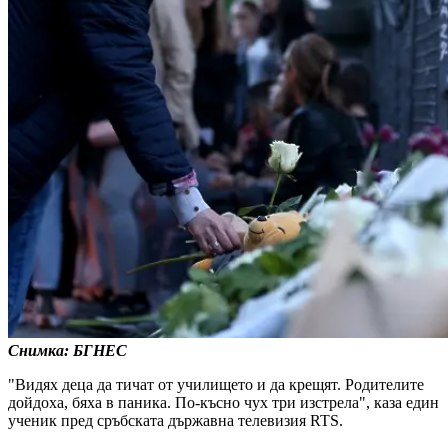
Снимка: БГНЕС
"Видях деца да тичат от училището и да крещят. Родителите
дойдоха, бяха в паника. По-късно чух три изстрела", каза един
ученик пред сръбската държавна телевизия RTS.