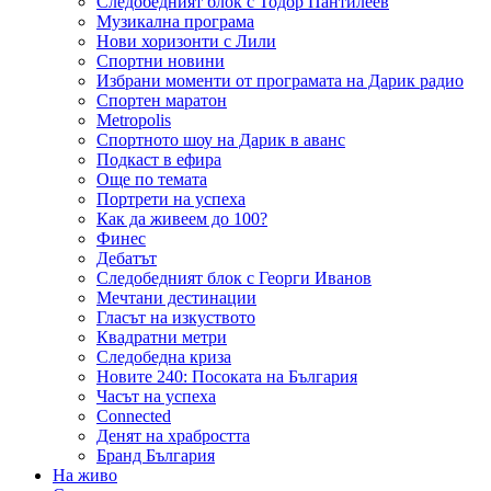
Следобедният блок с Тодор Пантилеев
Музикална програма
Нови хоризонти с Лили
Спортни новини
Избрани моменти от програмата на Дарик радио
Спортен маратон
Metropolis
Спортното шоу на Дарик в аванс
Подкаст в ефира
Още по темата
Портрети на успеха
Как да живеем до 100?
Финес
Дебатът
Следобедният блок с Георги Иванов
Мечтани дестинации
Гласът на изкуството
Квадратни метри
Следобедна криза
Новите 240: Посоката на България
Часът на успеха
Connected
Денят на храбростта
Бранд България
На живо