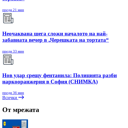
преди 21 мин
Неочаквана шега сложи началото на най-
забавната вечер в „Черешката на тортата“
преди 33 мин
Нов удар срещу фентанила: Полицията разби
наркооранжерия в София (СНИМКА)
преди 36 мин
Всички
От мрежата