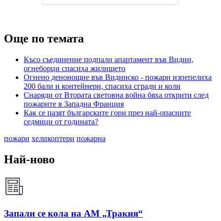
Още по темата
Късо съединение подпали апартамент във Видин,
огнеборци спасиха жилището
Огнено денонощие във Видинско - пожари изпепелиха
200 бали и контейнери, спасиха сгради и коли
Снаряди от Втората световна война бяха открити след
пожарите в Западна Франция
Как се пазят българските гори през най-опасните
седмици от годината?
пожари
хеликоптери
пожарна
Най-ново
Запали се кола на АМ „Тракия“