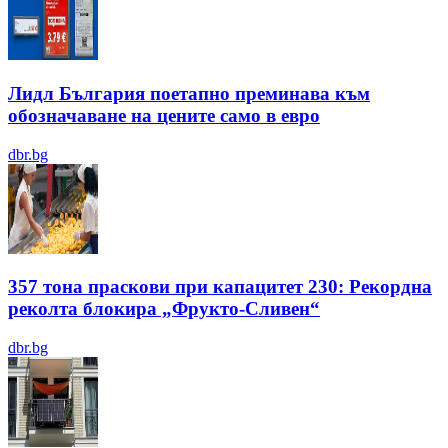
Лидл България поетапно преминава към
обозначаване на цените само в евро
dbr.bg
357 тона праскови при капацитет 230: Рекордна
реколта блокира „Фрукто-Сливен“
dbr.bg