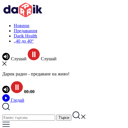
Новини
Предавания
Darik Health
„40 до 40“
Слушай
Слушай
Дарик радио - предаване на живо!
00:00
Гледай