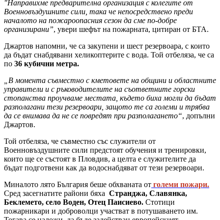
"Направихме предварителна организация с колегите от
Военновъздушните сили, така че непосредствено преди
началото на пожароопасния сезон да сме по-добре
организирани”
, увери шефът на пожарната, цитиран от БТА.
Джартов напомни, че са закупени и шест резервоара, с които
да бъдат снабдявани хеликоптерите с вода. Той отбеляза, че са
по
36 кубични метра.
„В момента съвместно с кметовете на общини и областните
управители и с ръководителите на съответните горски
стопанства проучваме местата, където биха могли да бъдат
разполагани тези резервоари, защото те са големи и трябва
да се внимава да не се повредят при разполагането“
, допълни
Джартов.
Той отбеляза, че съвместно със служители от
Военновъздушните сили предстоят обучения и тренировки,
които ще се състоят в Пловдив, а целта е служителите да
бъдат подготвени как да водоснабдяват от тези резервоари.
Миналото лято България беше обхваната от
големи пожари.
Сред засегнатите райони бяха
Странджа, Славянка,
Беклемето, село Воден, Отец Паисиево.
Стотици
пожарникари и доброволци участват в потушаването им.
Тогава се наложи да бъде задействан европейският