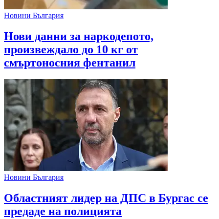
Новини България
Нови данни за наркодепото,
произвеждало до 10 кг от
смъртоносния фентанил
Новини България
Областният лидер на ДПС в Бургас се
предаде на полицията