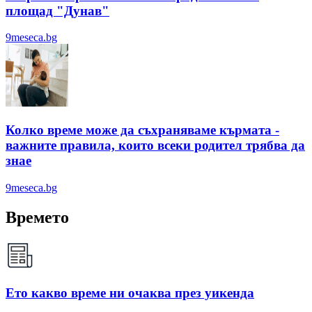
площад "Дунав"
9meseca.bg
Колко време може да съхраняваме кърмата -
важните правила, които всеки родител трябва да
знае
9meseca.bg
Времето
Ето какво време ни очаква през уикенда