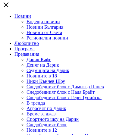
Новини
Водещи новини
Новини България
Новини от Света
Регионални новини
Любопитно
Програма
Предавания
Дарик Кафе
Денят на Дарик
Седмицата на Дарик
Новините в 18
Ники Кънчев Шоу
Следобедният блок с Димитър Панев
Следобедният блок с Надя Брайт
Следобедният блок с Гери Турийска
В тренда
Агросвят по Дарик
Време за джаз
Спортното шоу на Дарик
Следобедният блок
Новините в 12