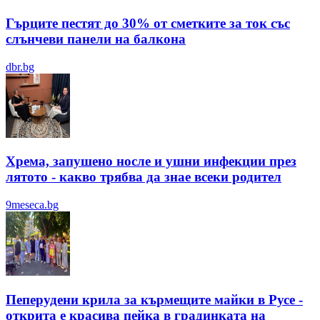
Гърците пестят до 30% от сметките за ток със
слънчеви панели на балкона
dbr.bg
Хрема, запушено носле и ушни инфекции през
лятотo - какво трябва да знае всеки родител
9meseca.bg
Пеперудени крила за кърмещите майки в Русе -
открита е красива пейка в градинката на