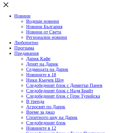
Новини
Водещи новини
Новини България
Новини от Света
Регионални новини
Любопитно
Програма
Предавания
Дарик Кафе
Денят на Дарик
Седмицата на Дарик
Новините в 18
Ники Кънчев Шоу
Следобедният блок с Димитър Панев
Следобедният блок с Надя Брайт
Следобедният блок с Гери Турийска
В тренда
Агросвят по Дарик
Време за джаз
Спортното шоу на Дарик
Следобедният блок
Новините в 12