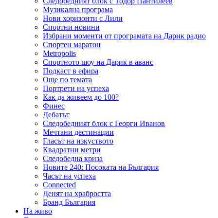
Следобедният блок с Тодор Пантилеев
Музикална програма
Нови хоризонти с Лили
Спортни новини
Избрани моменти от програмата на Дарик радио
Спортен маратон
Metropolis
Спортното шоу на Дарик в аванс
Подкаст в ефира
Още по темата
Портрети на успеха
Как да живеем до 100?
Финес
Дебатът
Следобедният блок с Георги Иванов
Мечтани дестинации
Гласът на изкуството
Квадратни метри
Следобедна криза
Новите 240: Посоката на България
Часът на успеха
Connected
Денят на храбростта
Бранд България
На живо