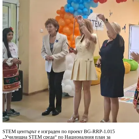
STEM центърът е изграден по проект BG-RRP-1.015
„Училищна STEM среда“ по Националния план за