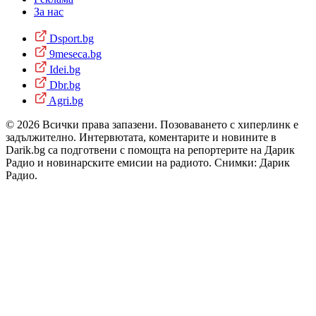
За нас
Dsport.bg
9meseca.bg
Idei.bg
Dbr.bg
Agri.bg
© 2026 Всички права запазени. Позоваването с хиперлинк е
задължително. Интервютата, коментарите и новините в
Darik.bg са подготвени с помощта на репортерите на Дарик
Радио и новинарските емисии на радиото. Снимки: Дарик
Радио.