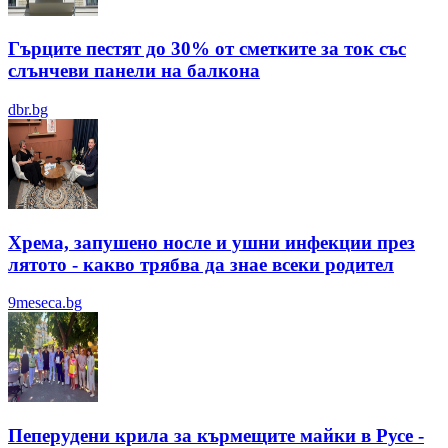
Гърците пестят до 30% от сметките за ток със
слънчеви панели на балкона
dbr.bg
Хрема, запушено носле и ушни инфекции през
лятотo - какво трябва да знае всеки родител
9meseca.bg
Пеперудени крила за кърмещите майки в Русе -