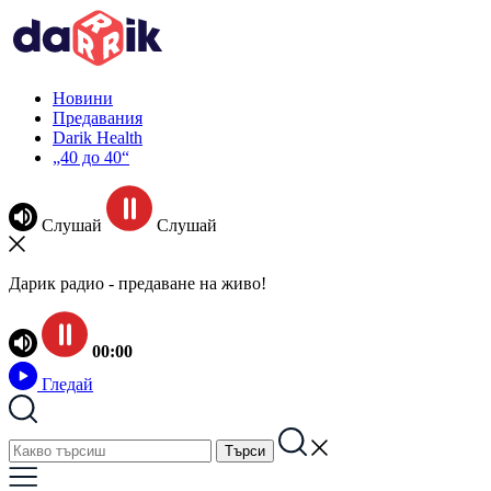
Новини
Предавания
Darik Health
„40 до 40“
Слушай
Слушай
Дарик радио - предаване на живо!
00:00
Гледай