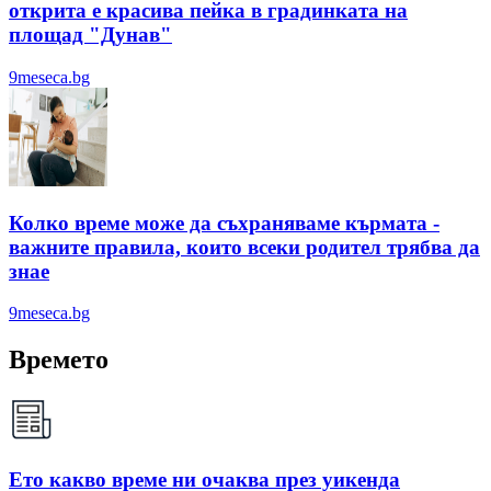
открита е красива пейка в градинката на
площад "Дунав"
9meseca.bg
Колко време може да съхраняваме кърмата -
важните правила, които всеки родител трябва да
знае
9meseca.bg
Времето
Ето какво време ни очаква през уикенда