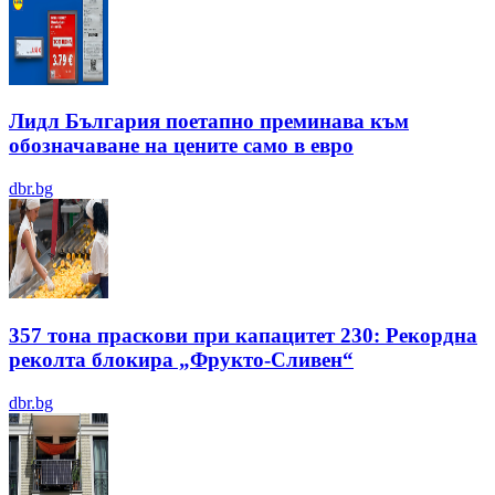
Лидл България поетапно преминава към
обозначаване на цените само в евро
dbr.bg
357 тона праскови при капацитет 230: Рекордна
реколта блокира „Фрукто-Сливен“
dbr.bg