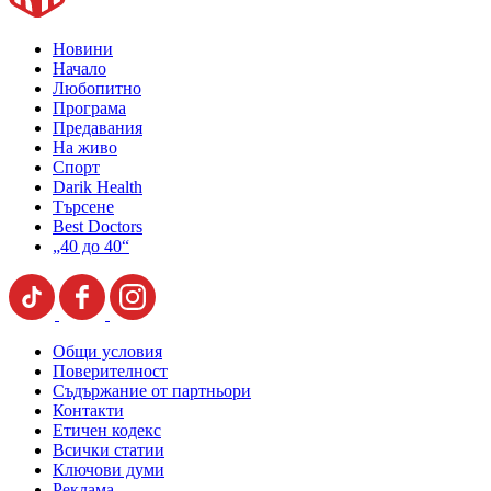
Новини
Начало
Любопитно
Програма
Предавания
На живо
Спорт
Darik Health
Търсене
Best Doctors
„40 до 40“
Общи условия
Поверителност
Съдържание от партньори
Контакти
Етичен кодекс
Всички статии
Ключови думи
Реклама