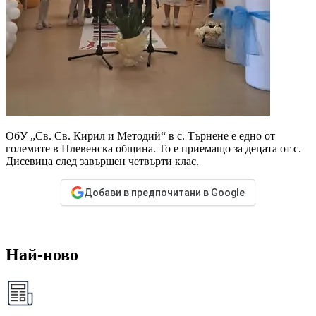
ОбУ „Св. Св. Кирил и Методий“ в с. Търнене е едно от
големите в Плевенска община. То е приемащо за децата от с.
Дисевица след завършен четвърти клас.
Добави в предпочитани в Google
Най-ново