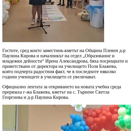
Гостите, сред които заместник-кметът на Община Плевен д-р
Паулина Кирова и началникът на отдел „Образование и
младежки дейности“ Ирена Александрова, бяха посрещнати и
приветствани от директора на училището Поля Блажева,
която подчерта радостния факт, че в последните няколко
години учениците в училището се увеличават.
Официално лентата за откриването на новата учебна среда
прерязаха г-жа Блажева, кметът на с. Търнене Светла
Георгиева и д-р Паулина Кирова.