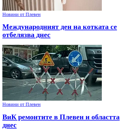
Новини от Плевен
Международният ден на котката се
отбелязва днес
Новини от Плевен
ВиК ремонтите в Плевен и областта
днес