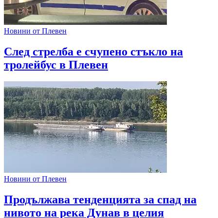
Новини от Плевен
След стрелба е счупено стъкло на
тролейбус в Плевен
Новини от Плевен
Продължава тенденцията за спад на
нивото на река Дунав в целия