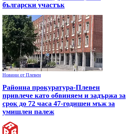
български участък
Новини от Плевен
Районна прокуратура-Плевен
привлече като обвиняем и задържа за
срок до 72 часа 47-годишен мъж за
умишлен палеж