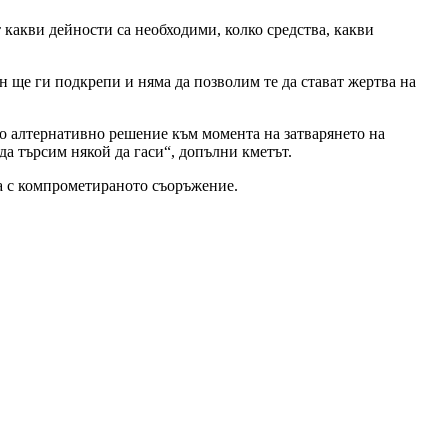
 какви дейности са необходими, колко средства, какви
н ще ги подкрепи и няма да позволим те да стават жертва на
о алтернативно решение към момента на затварянето на
 да търсим някой да гаси“, допълни кметът.
а с компрометираното съоръжение.