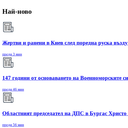
Най-ново
Жертви и ранени в Киев след поредна руска възд
преди 3 мин
147 години от основаването на Военноморските с
преди 46 мин
Областният председател на ДПС в Бургас Христо
преди 56 мин