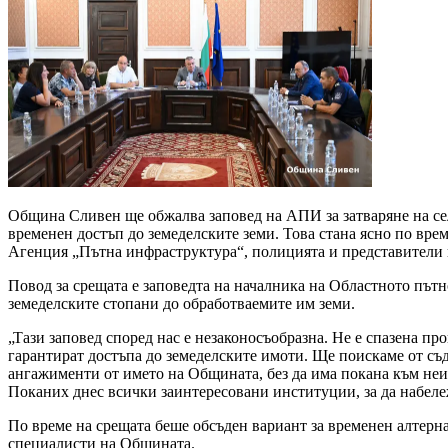
Община Сливен ще обжалва заповед на АПИ за затваряне на сел
временен достъп до земеделските земи. Това стана ясно по вре
Агенция „Пътна инфраструктура“, полицията и представители 
Повод за срещата е заповедта на началника на Областното пътн
земеделските стопани до обработваемите им земи.
„Тази заповед според нас е незаконосъобразна. Не е спазена п
гарантират достъпа до земеделските имоти. Ще поискаме от съд
ангажименти от името на Общината, без да има покана към не
Поканих днес всички заинтересовани институции, за да набеле
По време на срещата беше обсъден вариант за временен алтерна
специалисти на Общината.