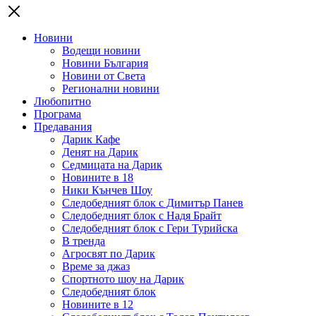
Новини
Водещи новини
Новини България
Новини от Света
Регионални новини
Любопитно
Програма
Предавания
Дарик Кафе
Денят на Дарик
Седмицата на Дарик
Новините в 18
Ники Кънчев Шоу
Следобедният блок с Димитър Панев
Следобедният блок с Надя Брайт
Следобедният блок с Гери Турийска
В тренда
Агросвят по Дарик
Време за джаз
Спортното шоу на Дарик
Следобедният блок
Новините в 12