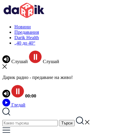
Новини
Предавания
Darik Health
„40 до 40“
Слушай
Слушай
Дарик радио - предаване на живо!
00:00
Гледай