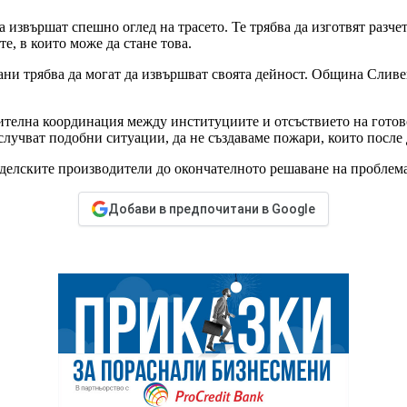
извършат спешно оглед на трасето. Те трябва да изготвят разчет
е, в които може да стане това.
ани трябва да могат да извършват своята дейност. Община Сливе
ителна координация между институциите и отсъствието на готов
е случват подобни ситуации, да не създаваме пожари, които после
еделските производители до окончателното решаване на проблем
Добави в предпочитани в Google