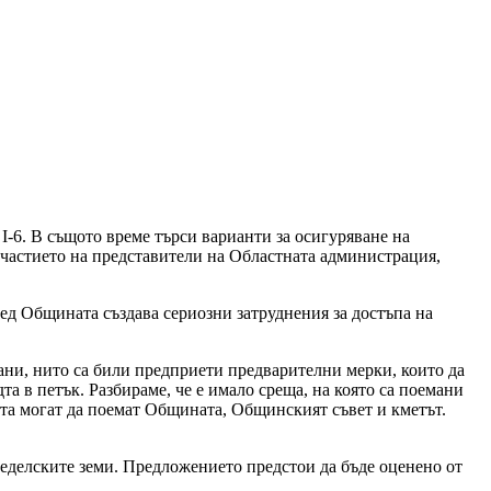
-6. В същото време търси варианти за осигуряване на
 участието на представители на Областната администрация,
ред Общината създава сериозни затруднения за достъпа на
рани, нито са били предприети предварителни мерки, които да
а в петък. Разбираме, че е имало среща, на която са поемани
та могат да поемат Общината, Общинският съвет и кметът.
меделските земи. Предложението предстои да бъде оценено от