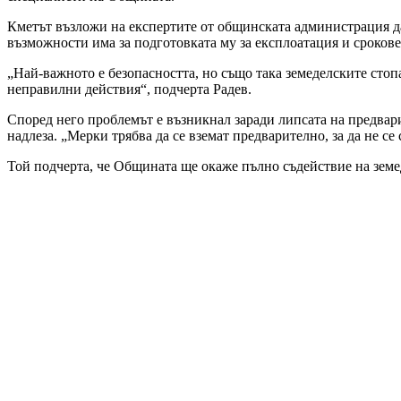
Кметът възложи на експертите от общинската администрация да 
възможности има за подготовката му за експлоатация и сроковет
„Най-важното е безопасността, но също така земеделските стоп
неправилни действия“, подчерта Радев.
Според него проблемът е възникнал заради липсата на предвар
надлеза. „Мерки трябва да се вземат предварително, за да не с
Той подчерта, че Общината ще окаже пълно съдействие на зем