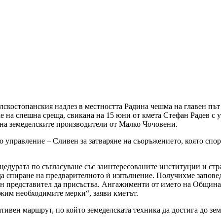
скостопанския надлез в местността Радина чешма на главен път I
ме на спешна среща, свикана на 15 юни от кмета Стефан Радев с
на земеделските производители от Малко Чочовени.
о управление – Сливен за затваряне на съоръжението, която спо
роцедурата по съгласуване със заинтересованите институции и ст
а спиране на предварителното ѝ изпълнение. Получихме заповедт
ин представител да присъства. Ангажименти от името на Община
жим необходимите мерки“, заяви кметът.
тивен маршрут, по който земеделската техника да достига до зе