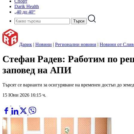
Спорт
Darik Health
„40 до 40“
Дарик
|
Новини
|
Регионални новини
|
Новини от Слив
Стефан Радев: Работим по ре
заповед на АПИ
Tърсят се варианти за осигуряване на временен достъп до земе
15 Юни 2026 16:15 ч.