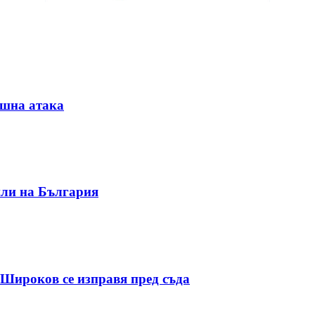
ушна атака
или на България
 Широков се изправя пред съда