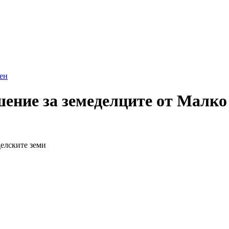
ен
шение за земеделците от Малк
делските земи