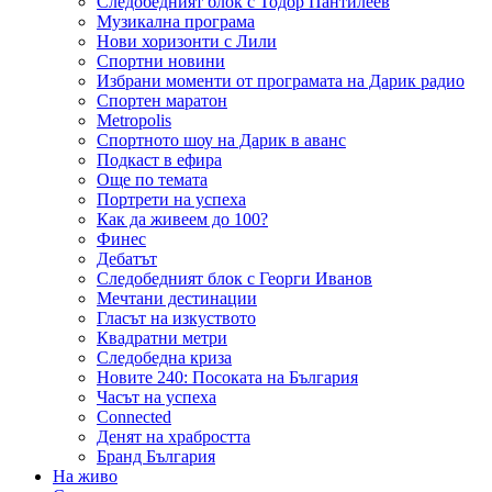
Следобедният блок с Тодор Пантилеев
Музикална програма
Нови хоризонти с Лили
Спортни новини
Избрани моменти от програмата на Дарик радио
Спортен маратон
Metropolis
Спортното шоу на Дарик в аванс
Подкаст в ефира
Още по темата
Портрети на успеха
Как да живеем до 100?
Финес
Дебатът
Следобедният блок с Георги Иванов
Мечтани дестинации
Гласът на изкуството
Квадратни метри
Следобедна криза
Новите 240: Посоката на България
Часът на успеха
Connected
Денят на храбростта
Бранд България
На живо