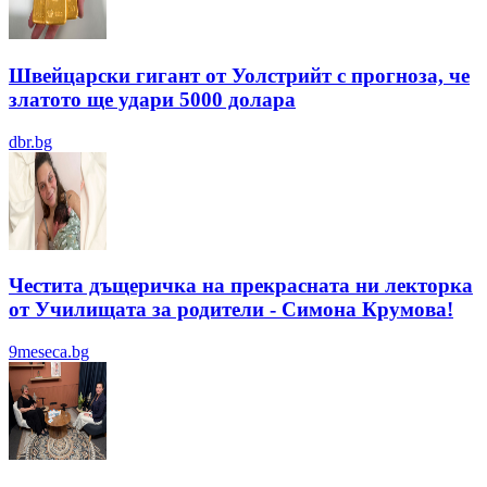
Швейцарски гигант от Уолстрийт с прогноза, че
златото ще удари 5000 долара
dbr.bg
Честита дъщеричка на прекрасната ни лекторка
от Училищата за родители - Симона Крумова!
9meseca.bg