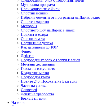
Следобедният блок с Тодор Пантилеев
Музикална програма
Нови хоризонти с Лили
Спортни новини
Избрани моменти от програмата на Дарик радио
Спортен маратон
Metropolis
Спортното шоу на Дарик в аванс
Подкаст в ефира
Още по темата
Портрети на успеха
Как да живеем до 100?
Финес
Дебатът
Следобедният блок с Георги Иванов
Мечтани дестинации
Гласът на изкуството
Квадратни метри
Следобедна криза
Новите 240: Посоката на България
Часът на успеха
Connected
Денят на храбростта
Бранд България
На живо