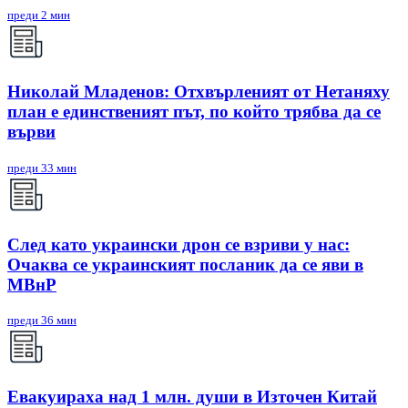
преди 2 мин
Николай Младенов: Отхвърленият от Нетаняху
план е единственият път, по който трябва да се
върви
преди 33 мин
След като украински дрон се взриви у нас:
Очаква се украинският посланик да се яви в
МВнР
преди 36 мин
Евакуираха над 1 млн. души в Източен Китай