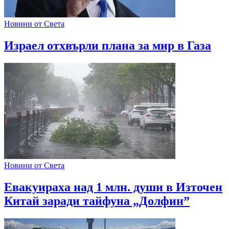
Новини от Света
Израел отхвърли плана за мир в Газа
Новини от Света
Евакуираха над 1 млн. души в Източен
Китай заради тайфуна „Долфин”