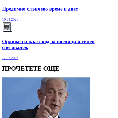
Предимно слънчево време и днес
10.03.2026
Оранжев и жълт код за виелици и силен
снеговалеж
17.02.2026
ПРОЧЕТЕТЕ ОЩЕ