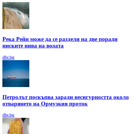
Река Рейн може да се раздели на две поради
ниските нива на водата
dbr.bg
Петролът поскъпва заради несигурността около
отварянето на Ормузкия проток
dbr.bg