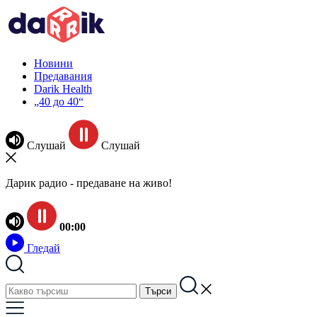
Новини
Предавания
Darik Health
„40 до 40“
Слушай
Слушай
Дарик радио - предаване на живо!
00:00
Гледай