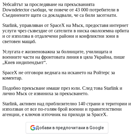
Уебсайтът за проследяване на прекъсванията
Downdetector съобщи, че повече от 43 000 потребители в
Съединените щати са докладвали, че са били засегнати.
Starlink, управляван от SpaceX на Мъск, предоставя интернет
услуги чрез съзвездие от сателити в ниска околоземна орбита
и се използва в отдалечени райони и конфликтни зони в
световен мащаб.
Услугата е жизненоважна за болниците, училищата и
военните части на фронтовата линия в цяла Украйна, пише
„Киев индипендънт“.
SpaceX не отговори веднага на искането на Ройтерс за
коментар.
Подобно прекъсване имаше през юли. След това Starlink и
лично Мъск се извиниха за прекъсването.
Starlink, активен над приблизително 140 страни и територии и
използван от все по-голям брой военни и правителствени
агенции, е ключов източник на приходи за SpaceX.
Добави в предпочитани в Google