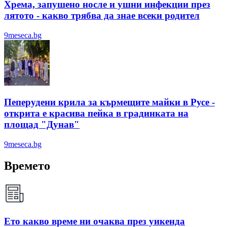
Хрема, запушено носле и ушни инфекции през
лятотo - какво трябва да знае всеки родител
9meseca.bg
Пеперудени крила за кърмещите майки в Русе -
открита е красива пейка в градинката на
площад "Дунав"
9meseca.bg
Времето
Ето какво време ни очаква през уикенда