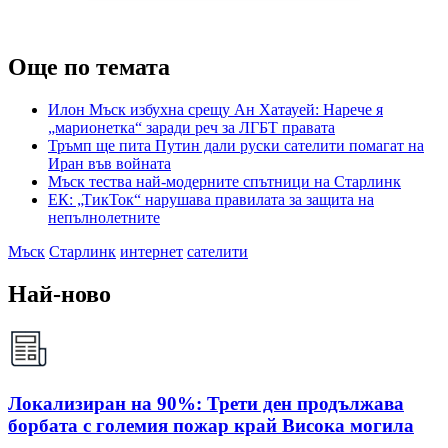
Още по темата
Илон Мъск избухна срещу Ан Хатауей: Нарече я
„марионетка“ заради реч за ЛГБТ правата
Тръмп ще пита Путин дали руски сателити помагат на
Иран във войната
Мъск тества най-модерните спътници на Старлинк
ЕК: „ТикТок“ нарушава правилата за защита на
непълнолетните
Мъск
Старлинк
интернет
сателити
Най-ново
Локализиран на 90%: Трети ден продължава
борбата с големия пожар край Висока могила