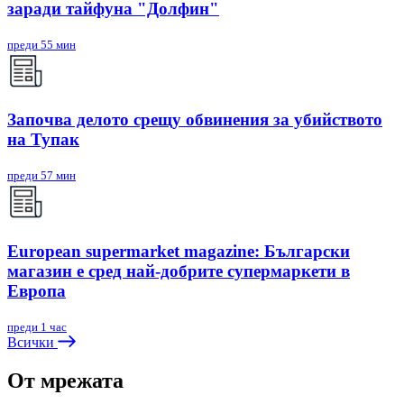
заради тайфуна "Долфин"
преди 55 мин
Започва делото срещу обвинения за убийството
на Тупак
преди 57 мин
European supermarket magazine: Български
магазин е сред най-добрите супермаркети в
Европа
преди 1 час
Всички
От мрежата