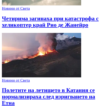
Новини от Света
Четирима загинаха при катастрофа с
хеликоптер край Рио де Жанейро
Новини от Света
Полетите на летището в Катания се
нормализираха след изригването на
Етна