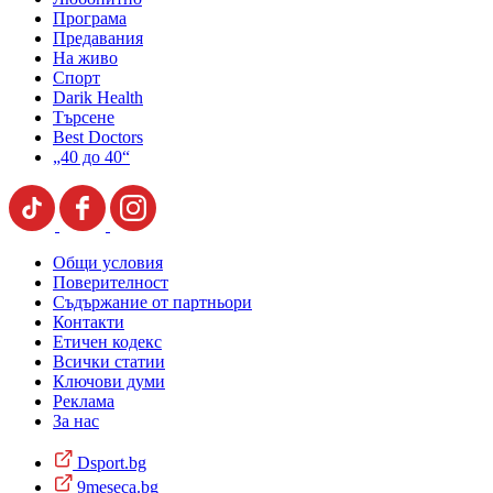
Програма
Предавания
На живо
Спорт
Darik Health
Търсене
Best Doctors
„40 до 40“
Общи условия
Поверителност
Съдържание от партньори
Контакти
Етичен кодекс
Всички статии
Ключови думи
Реклама
За нас
Dsport.bg
9meseca.bg