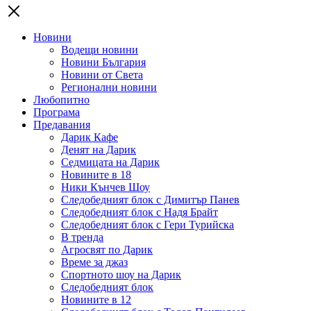
Новини
Водещи новини
Новини България
Новини от Света
Регионални новини
Любопитно
Програма
Предавания
Дарик Кафе
Денят на Дарик
Седмицата на Дарик
Новините в 18
Ники Кънчев Шоу
Следобедният блок с Димитър Панев
Следобедният блок с Надя Брайт
Следобедният блок с Гери Турийска
В тренда
Агросвят по Дарик
Време за джаз
Спортното шоу на Дарик
Следобедният блок
Новините в 12