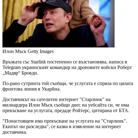
Илон Мъск
Getty Images
Връзката със Starlink постепенно се възстановява, написа в
Telegram украинският командир на дроновите войски Роберт
„Мадяр“ Бровди.
По-рано сутринта той съобщи, че услугата е спряла по цялата
фронтова линия в Укарйна.
Доставчикът на сателитен интернет "Старлинк" на
милиардера Илон Мъск съобщи днес на уебсайта си, че има
прекъсване на услугата, предаде Ройтерс, цитирана от БТА.
"Понастоящем има прекъсване на услугата на "Старлинк".
Екипът ни разследва", се казва в изявление на интернет
доставчика.