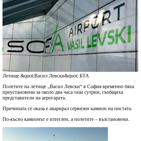
Летище &quot;Васил Левски&quot;
БТА
Полетите на летище „Васил Левски“ в София временно бяха
преустановени за около два часа тази сутрин, съобщиха
представители на аерогарата.
Причината се оказа е аварирал сервизен камион на пистата.
По-късно камионът е изтеглен, а полетите – възстановени.