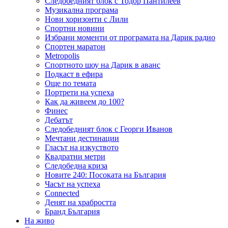
Следобедният блок с Тодор Пантилеев
Музикална програма
Нови хоризонти с Лили
Спортни новини
Избрани моменти от програмата на Дарик радио
Спортен маратон
Metropolis
Спортното шоу на Дарик в аванс
Подкаст в ефира
Още по темата
Портрети на успеха
Как да живеем до 100?
Финес
Дебатът
Следобедният блок с Георги Иванов
Мечтани дестинации
Гласът на изкуството
Квадратни метри
Следобедна криза
Новите 240: Посоката на България
Часът на успеха
Connected
Денят на храбростта
Бранд България
На живо