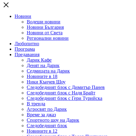
Новини
Водещи новини
Новини България
Новини от Света
Регионални новини
Любопитно
Програма
Предавания
Дарик Кафе
Денят на Дарик
Седмицата на Дарик
Новините в 18
Ники Кънчев Шоу
Следобедният блок с Димитър Панев
Следобедният блок с Надя Брайт
Следобедният блок с Гери Турийска
В тренда
Агросвят по Дарик
Време за джаз
Спортното шоу на Дарик
Следобедният блок
Новините в 12