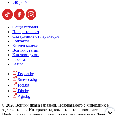
„40 до 40“
Общи условия
Поверителност
Съдържание от партньори
Контакти
Етичен кодекс
Всички статии
Ключови думи
Реклама
За нас
Dsport.bg
9meseca.bg
Idei.bg
Dbr.bg
Agri.bg
© 2026 Всички права запазени. Позоваването с хиперлинк е
задължително. Интервютата, коментарите и новините в
Darik.bg са подготвени с помощта на репортерите на Дарик