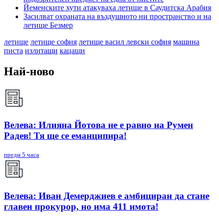
Йеменските хути атакуваха летище в Саудитска Арабия
Засилват охраната на въздушното ни пространство и на
летище Безмер
летище
летище софия
летище васил левски софия
машина
писта
излитащи
кацащи
Най-ново
Велева: Илияна Йотова не е равно на Румен
Радев! Тя ще се еманципира!
преди 5 часа
Велева: Иван Демерджиев е амбициран да стане
главен прокурор, но има 411 имота!