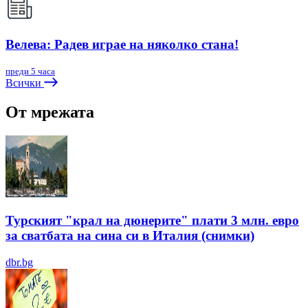
Велева: Радев играе на няколко стана!
преди 5 часа
Всички
От мрежата
Турският "крал на дюнерите" плати 3 млн. евро
за сватбата на сина си в Италия (снимки)
dbr.bg