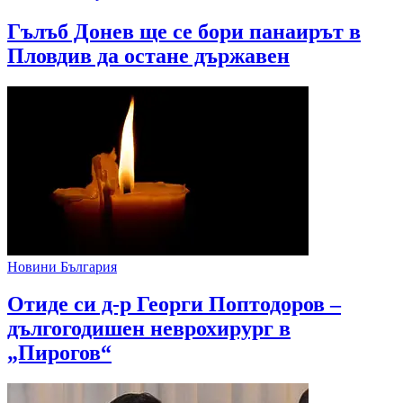
Гълъб Донев ще се бори панаирът в
Пловдив да остане държавен
Новини България
Отиде си д-р Георги Поптодоров –
дългогодишен неврохирург в
„Пирогов“