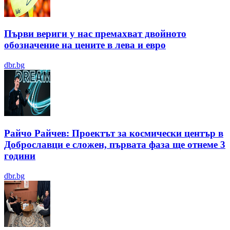
Първи вериги у нас премахват двойното
обозначение на цените в лева и евро
dbr.bg
Райчо Райчев: Проектът за космически център в
Доброславци е сложен, първата фаза ще отнеме 3
години
dbr.bg