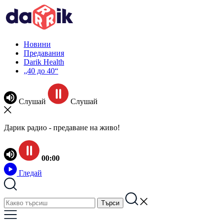
Новини
Предавания
Darik Health
„40 до 40“
Слушай
Слушай
Дарик радио - предаване на живо!
00:00
Гледай