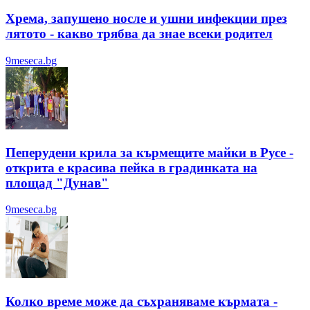
Хрема, запушено носле и ушни инфекции през
лятотo - какво трябва да знае всеки родител
9meseca.bg
Пеперудени крила за кърмещите майки в Русе -
открита е красива пейка в градинката на
площад "Дунав"
9meseca.bg
Колко време може да съхраняваме кърмата -