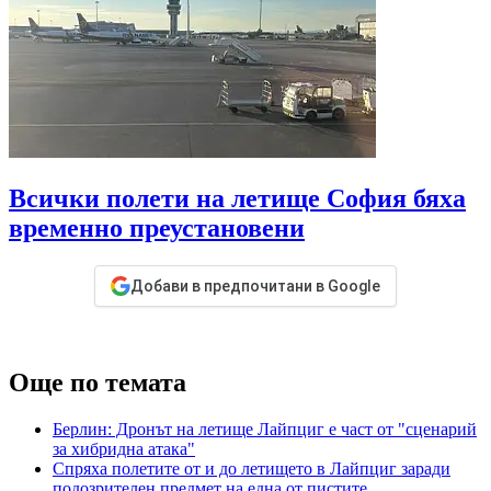
Всички полети на летище София бяха
временно преустановени
Добави в предпочитани в Google
Още по темата
Берлин: Дронът на летище Лайпциг е част от "сценарий
за хибридна атака"
Спряха полетите от и до летището в Лайпциг заради
подозрителен предмет на една от пистите