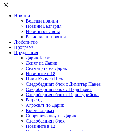
Новини
Водещи новини
Новини България
Новини от Света
Регионални новини
Любопитно
Програма
Предавания
Дарик Кафе
Денят на Дарик
Седмицата на Дарик
Новините в 18
Ники Кънчев Шоу
Следобедният блок с Димитър Панев
Следобедният блок с Надя Брайт
Следобедният блок с Гери Турийска
В тренда
Агросвят по Дарик
Време за джаз
Спортното шоу на Дарик
Следобедният блок
Новините в 12