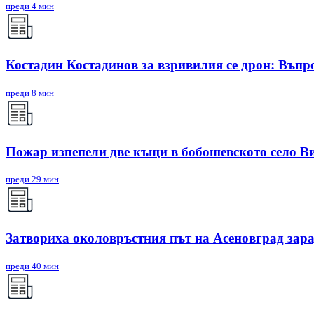
преди 4 мин
Костадин Костадинов за взривилия се дрон: Въпро
преди 8 мин
Пожар изпепели две къщи в бобошевското село В
преди 29 мин
Затвориха околовръстния път на Асеновград зар
преди 40 мин