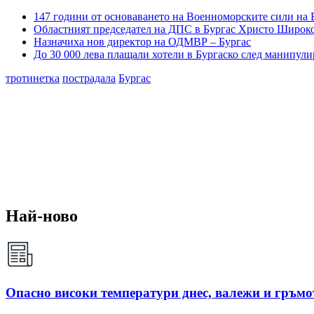
147 години от основаването на Военноморските сили на 
Областният председател на ДПС в Бургас Христо Широков
Назначиха нов директор на ОДМВР – Бургас
До 30 000 лева плащали хотели в Бургаско след манипули
тротинетка
пострадала
Бургас
Най-ново
Опасно високи температури днес, валежи и гръмо