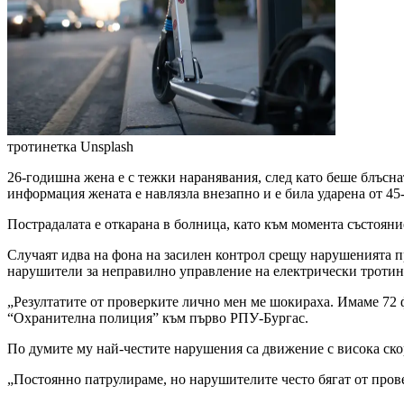
тротинетка
Unsplash
26-годишна жена е с тежки наранявания, след като беше блъсна
информация жената е навлязла внезапно и е била ударена от 45
Пострадалата е откарана в болница, като към момента състояни
Случаят идва на фона на засилен контрол срещу нарушенията п
нарушители за неправилно управление на електрически тротин
„Резултатите от проверките лично мен ме шокираха. Имаме 72 
“Охранителна полиция” към първо РПУ-Бургас.
По думите му най-честите нарушения са движение с висока скор
„Постоянно патрулираме, но нарушителите често бягат от пров