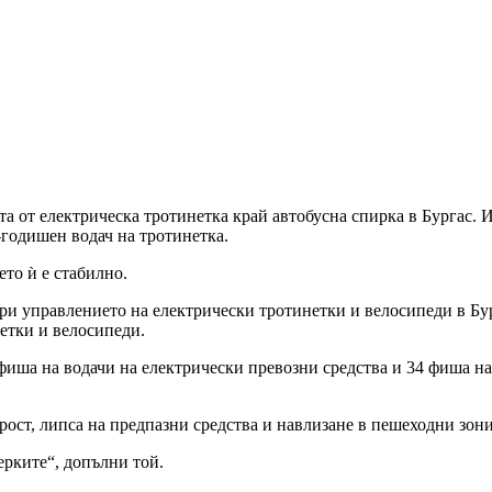
та от електрическа тротинетка край автобусна спирка в Бургас. 
-годишен водач на тротинетка.
ето ѝ е стабилно.
ри управлението на електрически тротинетки и велосипеди в Бур
етки и велосипеди.
фиша на водачи на електрически превозни средства и 34 фиша на 
ост, липса на предпазни средства и навлизане в пешеходни зони
ерките“, допълни той.