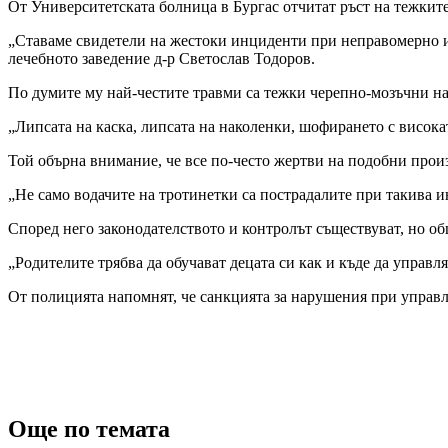
От Университетската болница в Бургас отчитат ръст на тежките
„Ставаме свидетели на жестоки инциденти при неправомерно из
лечебното заведение д-р Светослав Тодоров.
По думите му най-честите травми са тежки черепно-мозъчни н
„Липсата на каска, липсата на наколенки, шофирането с висок
Той обърна внимание, че все по-често жертви на подобни прои
„Не само водачите на тротинетки са пострадалите при такива 
Според него законодателството и контролът съществуват, но об
„Родителите трябва да обучават децата си как и къде да управл
От полицията напомнят, че санкцията за нарушения при управле
Още по темата