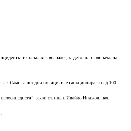
Инцидентът е станал във велоалея, където по първоначална
гас. Само за пет дни полицията е санкционирала над 100
велосипедисти“, заяви гл. инсп. Ивайло Инджов, нач.
.