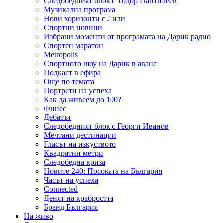
Следобедният блок с Тодор Пантилеев
Музикална програма
Нови хоризонти с Лили
Спортни новини
Избрани моменти от програмата на Дарик радио
Спортен маратон
Metropolis
Спортното шоу на Дарик в аванс
Подкаст в ефира
Още по темата
Портрети на успеха
Как да живеем до 100?
Финес
Дебатът
Следобедният блок с Георги Иванов
Мечтани дестинации
Гласът на изкуството
Квадратни метри
Следобедна криза
Новите 240: Посоката на България
Часът на успеха
Connected
Денят на храбростта
Бранд България
На живо