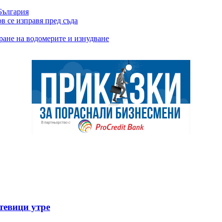
България
 се изправя пред съда
ране на водомерите и изнудване
тевици утре