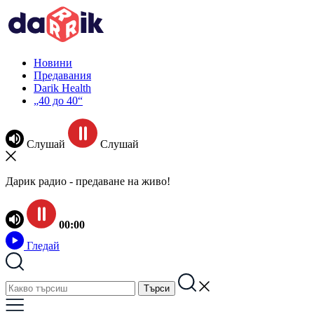
Новини
Предавания
Darik Health
„40 до 40“
Слушай
Слушай
Дарик радио - предаване на живо!
00:00
Гледай