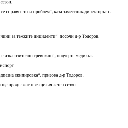
сезон.
е справя с този проблем“, каза заместник-директорът на
ичини за тежките инциденти“, посочи д-р Тодоров.
о е изключително тревожно“, подчерта медикът.
анспорт.
редпазна екипировка“, призова д-р Тодоров.
 ще продължат през целия летен сезон.