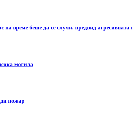
с на време беше да се случи, предвид агресивната
исока могила
ади пожар