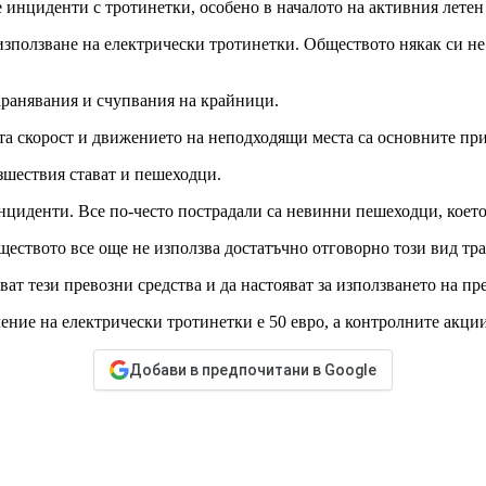
 инциденти с тротинетки, особено в началото на активния летен 
ползване на електрически тротинетки. Обществото някак си не с
аранявания и счупвания на крайници.
ата скорост и движението на неподходящи места са основните пр
зшествия стават и пешеходци.
инциденти. Все по-често пострадали са невинни пешеходци, коет
ществото все още не използва достатъчно отговорно този вид тр
яват тези превозни средства и да настояват за използването на п
ние на електрически тротинетки е 50 евро, а контролните акции
Добави в предпочитани в Google