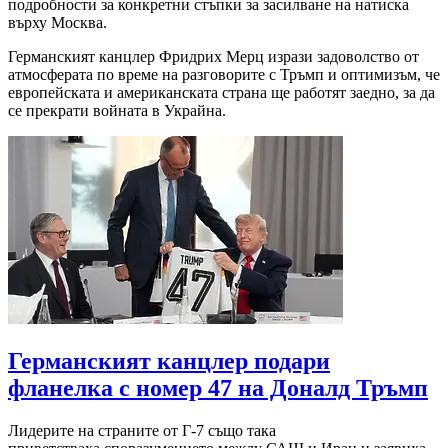
подробности за конкретни стъпки за засилване на натиска
върху Москва.
Германският канцлер Фридрих Мерц изрази задоволство от
атмосферата по време на разговорите с Тръмп и оптимизъм, че
европейската и американската страна ще работят заедно, за да
се прекрати войната в Украйна.
Германският канцлер подари
фланелка с номер 47 на Доналд Тръмп
Лидерите на страните от Г-7 също така