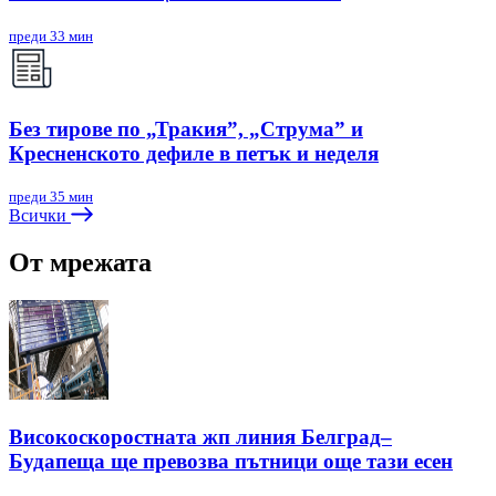
преди 33 мин
Без тирове по „Тракия”, „Струма” и
Кресненското дефиле в петък и неделя
преди 35 мин
Всички
От мрежата
Високоскоростната жп линия Белград–
Будапеща ще превозва пътници още тази есен