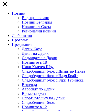
Новини
Водещи новини
Новини България
Новини от Света
Регионални новини
Любопитно
Програма
Предавания
Дарик Кафе
Денят на Дарик
Седмицата на Дарик
Новините в 18
Ники Кънчев Шоу
Следобедният блок с Димитър Панев
Следобедният блок с Надя Брайт
Следобедният блок с Гери Турийска
В тренда
Агросвят по Дарик
Време за джаз
Спортното шоу на Дарик
Следобедният блок
Новините в 12