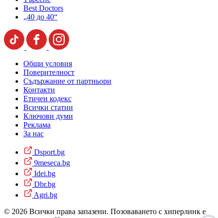
Best Doctors
„40 до 40“
Общи условия
Поверителност
Съдържание от партньори
Контакти
Етичен кодекс
Всички статии
Ключови думи
Реклама
За нас
Dsport.bg
9meseca.bg
Idei.bg
Dbr.bg
Agri.bg
© 2026 Всички права запазени. Позоваването с хиперлинк е