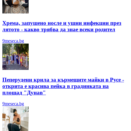
Хрема, запушено носле и ушни инфекции през
лятотo - какво трябва да знае всеки родител
9meseca.bg
Пеперудени крила за кърмещите майки в Русе -
открита е красива пейка в градинката на
площад "Дунав"
9meseca.bg