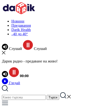
Новини
Предавания
Darik Health
„40 до 40“
Слушай
Слушай
Дарик радио - предаване на живо!
00:00
Гледай