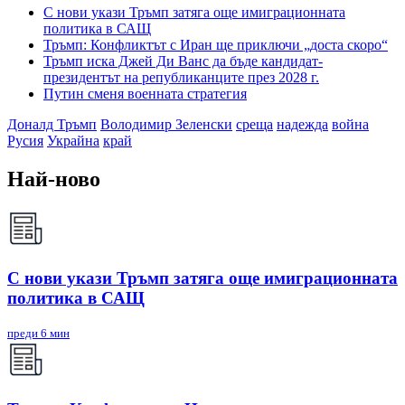
С нови укази Тръмп затяга още имиграционната
политика в САЩ
Тръмп: Конфликтът с Иран ще приключи „доста скоро“
Тръмп иска Джей Ди Ванс да бъде кандидат-
президентът на републиканците през 2028 г.
Путин сменя военната стратегия
Доналд Тръмп
Володимир Зеленски
среща
надежда
война
Русия
Украйна
край
Най-ново
С нови укази Тръмп затяга още имиграционната
политика в САЩ
преди 6 мин