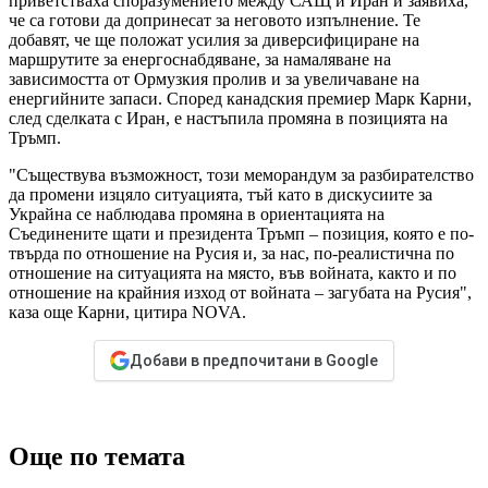
приветстваха споразумението между САЩ и Иран и заявиха,
че са готови да допринесат за неговото изпълнение. Те
добавят, че ще положат усилия за диверсифициране на
маршрутите за енергоснабдяване, за намаляване на
зависимостта от Ормузкия пролив и за увеличаване на
енергийните запаси. Според канадския премиер Марк Карни,
след сделката с Иран, е настъпила промяна в позицията на
Тръмп.
"Съществува възможност, този меморандум за разбирателство
да промени изцяло ситуацията, тъй като в дискусиите за
Украйна се наблюдава промяна в ориентацията на
Съединените щати и президента Тръмп – позиция, която е по-
твърда по отношение на Русия и, за нас, по-реалистична по
отношение на ситуацията на място, във войната, както и по
отношение на крайния изход от войната – загубата на Русия",
каза още Карни, цитира NOVA.
Добави в предпочитани в Google
Още по темата