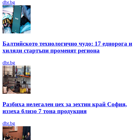
dbr.bg
Балтийското технологично чудо: 17 еднорога и
хиляди стартъпи променят региона
dbr.bg
Разбиха нелегален цех за зехтин край София,
иззеха близо 7 тона продукция
dbr.bg