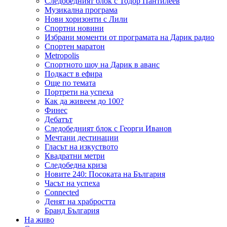
Следобедният блок с Тодор Пантилеев
Музикална програма
Нови хоризонти с Лили
Спортни новини
Избрани моменти от програмата на Дарик радио
Спортен маратон
Metropolis
Спортното шоу на Дарик в аванс
Подкаст в ефира
Още по темата
Портрети на успеха
Как да живеем до 100?
Финес
Дебатът
Следобедният блок с Георги Иванов
Мечтани дестинации
Гласът на изкуството
Квадратни метри
Следобедна криза
Новите 240: Посоката на България
Часът на успеха
Connected
Денят на храбростта
Бранд България
На живо