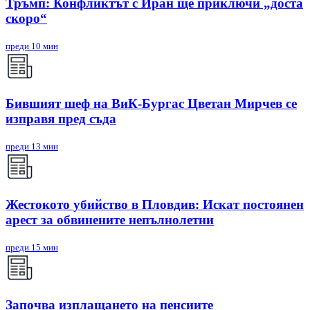
Тръмп: Конфликтът с Иран ще приключи „доста
скоро“
преди 10 мин
Бившият шеф на ВиК-Бургас Цветан Мирчев се
изправя пред съда
преди 13 мин
Жестокото убийство в Пловдив: Искат постоянен
арест за обвинените непълнолетни
преди 15 мин
Започва изплащането на пенсиите