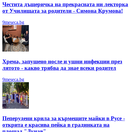
Честита дъщеричка на прекрасната ни лекторка
от Училищата за родители - Симона Крумова!
9meseca.bg
Хрема, запушено носле и ушни инфекции през
лятотo - какво трябва да знае всеки родител
9meseca.bg
Пеперудени крила за кърмещите майки в Русе -
открита е красива пейка в градинката на
площад "Дунав"