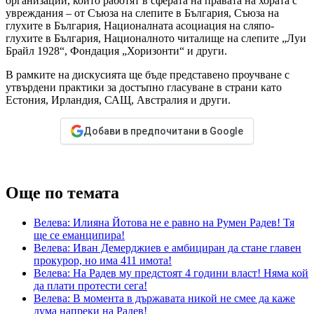
организации, които работят в сферата на правата на хората с
увреждания – от Съюза на слепите в България, Съюза на
глухите в България, Националната асоциация на сляпо-
глухите в България, Националното читалище на слепите „Луи
Брайл 1928“, Фондация „Хоризонти“ и други.
В рамките на дискусията ще бъде представено проучване с
утвърдени практики за достъпно гласуване в страни като
Естония, Ирландия, САЩ, Австралия и други.
Добави в предпочитани в Google
Още по темата
Велева: Илияна Йотова не е равно на Румен Радев! Тя
ще се еманципира!
Велева: Иван Демерджиев е амбициран да стане главен
прокурор, но има 411 имота!
Велева: На Радев му предстоят 4 години власт! Няма кой
да плати протести сега!
Велева: В момента в държавата никой не смее да каже
дума напреки на Радев!