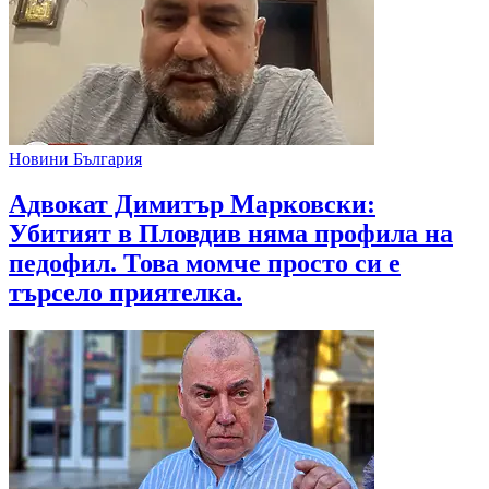
Новини България
Адвокат Димитър Марковски:
Убитият в Пловдив няма профила на
педофил. Това момче просто си е
търсело приятелка.