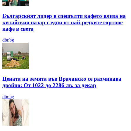
Българският лидер в спешълти кафето влиза на
китайския пазар с едни от най-редките сортове
кафе в света
dbr.bg
Цената на земята във Врачанско се разминава
двойно: От 1022 до 2286 лв. за декар
dbr.bg