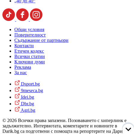
„40 до 40“
Общи условия
Поверителност
Съдържание от партньори
Контакти
Етичен кодекс
Всички статии
Ключови думи
Реклама
За нас
Dsport.bg
9meseca.bg
Idei.bg
Dbr.bg
Agri.bg
© 2026 Всички права запазени. Позоваването с хиперлинк е
задължително. Интервютата, коментарите и новините в
Darik.bg са подготвени с помощта на репортерите на Дарик