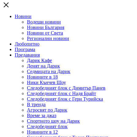
Новини
Водещи новини
Новини България
Новини от Света
Регионални новини
Любопитно
Програма
Предавания
Дарик Кафе
Денят на Дарик
Седмицата на Дарик
Новините в 18
Ники Кънчев Шоу
Следобедният блок с Димитър Панев
Следобедният блок с Надя Брайт
Следобедният блок с Гери Турийска
В тренда
Агросвят по Дарик
Време за джаз
Спортното шоу на Дарик
Следобедният блок
Новините в 12