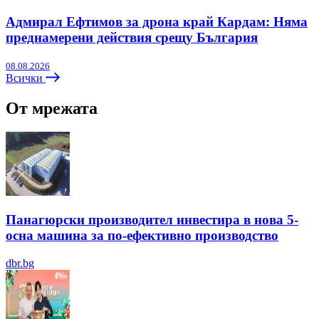
Адмирал Ефтимов за дрона край Кардам: Няма
преднамерени действия срещу България
08.08.2026
Всички
От мрежата
Панагюрски производител инвестира в нова 5-
осна машина за по-ефективно производство
dbr.bg