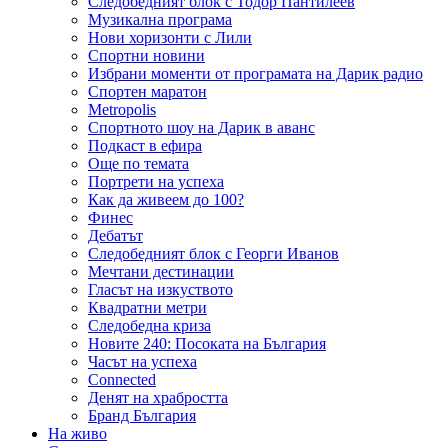
Следобедният блок с Тодор Пантилеев
Музикална програма
Нови хоризонти с Лили
Спортни новини
Избрани моменти от програмата на Дарик радио
Спортен маратон
Metropolis
Спортното шоу на Дарик в аванс
Подкаст в ефира
Още по темата
Портрети на успеха
Как да живеем до 100?
Финес
Дебатът
Следобедният блок с Георги Иванов
Мечтани дестинации
Гласът на изкуството
Квадратни метри
Следобедна криза
Новите 240: Посоката на България
Часът на успеха
Connected
Денят на храбростта
Бранд България
На живо