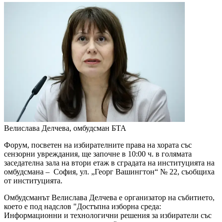
Велислава Делчева, омбудсман
БТА
Форум, посветен на избирателните права на хората със
сензорни увреждания, ще започне в 10:00 ч. в голямата
заседателна зала на втори етаж в сградата на институцията на
омбудсмана – София, ул. „Георг Вашингтон“ № 22, съобщиха
от институцията.
Омбудсманът Велислава Делчева е организатор на събитието,
което е под надслов "Достъпна изборна среда:
Информационни и технологични решения за избиратели със