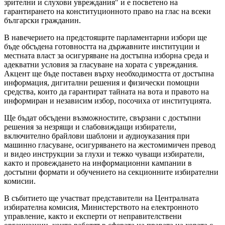
зрителни и слухови увреждания" и е посветено на
гарантирането на конституционното право на глас на всеки
български гражданин.
В навечерието на предстоящите парламентарни избори ще
бъде обсъдена готовността на държавните институции и
местната власт за осигуряване на достъпна изборна среда и
адекватни условия за гласуване на хората с увреждания.
Акцент ще бъде поставен върху необходимостта от достъпна
информация, дигитални решения и физически помощни
средства, които да гарантират тайната на вота и правото на
информиран и независим избор, посочиха от институцията.
Ще бъдат обсъдени възможностите, свързани с достъпни
решения за незрящи и слабовиждащи избиратели,
включително брайлови шаблони и аудиоуказания при
машинно гласуване, осигуряването на жестомимичен превод
и видео инструкции за глухи и тежко чуващи избиратели,
както и провеждането на информационни кампании в
достъпни формати и обучението на секционните избирателни
комисии.
В събитието ще участват представители на Централната
избирателна комисия, Министерството на електронното
управление, както и експерти от неправителствени