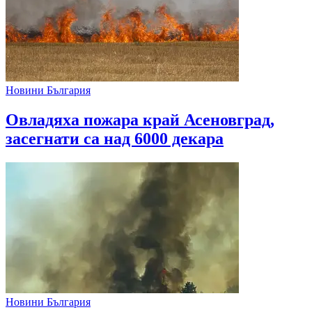
Новини България
Овладяха пожара край Асеновград,
засегнати са над 6000 декара
Новини България