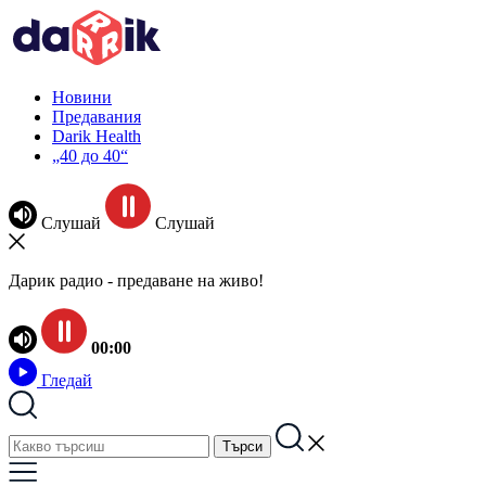
Новини
Предавания
Darik Health
„40 до 40“
Слушай
Слушай
Дарик радио - предаване на живо!
00:00
Гледай