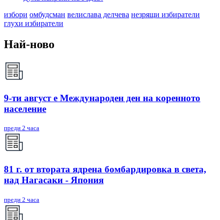
избори
омбудсман
велислава делчева
незрящи избиратели
глухи избиратели
Най-ново
9-ти август е Международен ден на коренното
население
преди 2 часа
81 г. от втората ядрена бомбардировка в света,
над Нагасаки - Япония
преди 2 часа