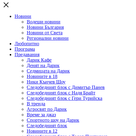
Новини
Водещи новини
Новини България
Новини от Света
Регионални новини
Любопитно
Програма
Предавания
Дарик Кафе
Денят на Дарик
Седмицата на Дарик
Новините в 18
Ники Кънчев Шоу
Следобедният блок с Димитър Панев
Следобедният блок с Надя Брайт
Следобедният блок с Гери Турийска
В тренда
Агросвят по Дарик
Време за джаз
Спортното шоу на Дарик
Следобедният блок
Новините в 12