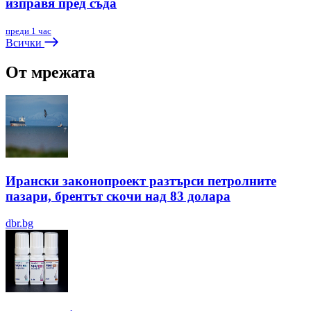
изправя пред съда
преди 1 час
Всички
От мрежата
Ирански законопроект разтърси петролните
пазари, брентът скочи над 83 долара
dbr.bg