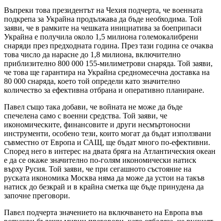
Въпреки това президентът на Чехия подчерта, че военната
подкрепа за Украйна продължава да бъде необходима. Той
заяви, че в рамките на чешката инициатива за боеприпаси
Украйна е получила около 1,5 милиона големокалибрени
снаряди през предходната година. През тази година се очаква
това число да нарасне до 1,8 милиона, включително
приблизително 800 000 155-милиметрови снаряда. Той заяви,
че това ще гарантира на Украйна средномесечна доставка на
80 000 снаряда, което той определи като значително
количество за ефективна отбрана и оперативно планиране.
Павел също така добави, че войната не може да бъде
спечелена само с военни средства. Той заяви, че
икономическите, финансовите и други несмъртоносни
инструменти, особено тези, които могат да бъдат използвани
съвместно от Европа и САЩ, ще бъдат много по-ефективни.
Според него в интерес на двата бряга на Атлантическия океан
е да се окаже значително по-голям икономически натиск
върху Русия. Той заяви, че при сегашното състояние на
руската икономика Москва няма да може да устои на такъв
натиск до безкрай и в крайна сметка ще бъде принудена да
започне преговори.
Павел подчерта значението на включването на Европа във