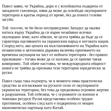
Павел заяви, че Украйна, дори и с всеобхватна подкрепа от
западните съюзници, няма да може да освободи окупираните
територии в кратък период от време, без да понесе големи
загуби.
Той посочи, че би било несправедливо Западът да оказва
натиск върху Украйна да си върне незабавно всички
окупирани земи, като обясни, че целта трябва да бъде да се
гарантира оцеляването на украинския народ и неговата нация.
Според него, ако цената на възстановяването на Украйна като
независима и автономна държава включва приемането на
временна окупация на част от нейната територия - без правно
признаване - тогава може да се наложи да се приеме такъв
компромис. Той обаче настоява, че международната общност
никога не трябва да признава тези територии юридически за
руски.
Павел също така подчерта, че в момента няма практически
средства за изтласкване на руските сили от окупираните
украински територии, без това да предизвика огромни жертви
и разрушения. Той отбеляза, че с огромните си военни и
човешки ресурси Русия представлява особено труден
противник, особено след като е подкрепена от мощен
икономически партньор като Китай.