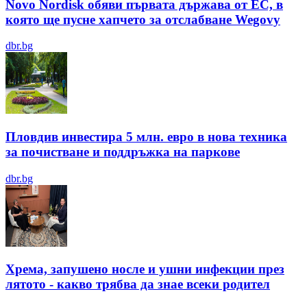
Novo Nordisk обяви първата държава от ЕС, в
която ще пусне хапчето за отслабване Wegovy
dbr.bg
Пловдив инвестира 5 млн. евро в нова техника
за почистване и поддръжка на паркове
dbr.bg
Хрема, запушено носле и ушни инфекции през
лятотo - какво трябва да знае всеки родител