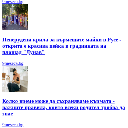
9meseca.bg
Пеперудени крила за кърмещите майки в Русе -
открита е красива пейка в градинката на
площад "Дунав"
9meseca.bg
Колко време може да съхраняваме кърмата -
важните правила, които всеки родител трябва да
знае
9meseca.bg