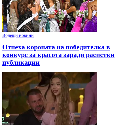
Водещи новини
Отнеха короната на победителка в
конкурс за красота заради расистки
публикации