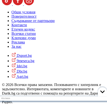
Общи условия
Поверителност
Съдържание от партньори
Контакти
Етичен кодекс
Всички статии
Ключови думи
Реклама
За нас
Dsport.bg
9meseca.bg
Idei.bg
Dbr.bg
Agri.bg
© 2026 Всички права запазени. Позоваването с хиперлинк е
задължително. Интервютата, коментарите и новините в
Darik.bg са подготвени с помощта на репортерите на Дарик
Радио и новинарските емисии на радиото. Снимки: Дарик
РЕКЛАМА
Радио.