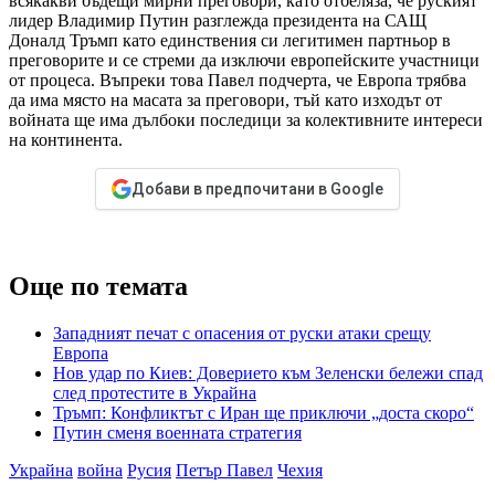
всякакви бъдещи мирни преговори, като отбеляза, че руският
лидер Владимир Путин разглежда президента на САЩ
Доналд Тръмп като единствения си легитимен партньор в
преговорите и се стреми да изключи европейските участници
от процеса. Въпреки това Павел подчерта, че Европа трябва
да има място на масата за преговори, тъй като изходът от
войната ще има дълбоки последици за колективните интереси
на континента.
Добави в предпочитани в Google
Още по темата
Западният печат с опасения от руски атаки срещу
Европа
Нов удар по Киев: Доверието към Зеленски бележи спад
след протестите в Украйна
Тръмп: Конфликтът с Иран ще приключи „доста скоро“
Путин сменя военната стратегия
Украйна
война
Русия
Петър Павел
Чехия