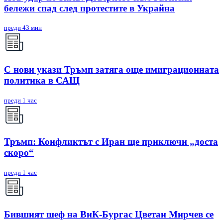
бележи спад след протестите в Украйна
преди 43 мин
С нови укази Тръмп затяга още имиграционната
политика в САЩ
преди 1 час
Тръмп: Конфликтът с Иран ще приключи „доста
скоро“
преди 1 час
Бившият шеф на ВиК-Бургас Цветан Мирчев се