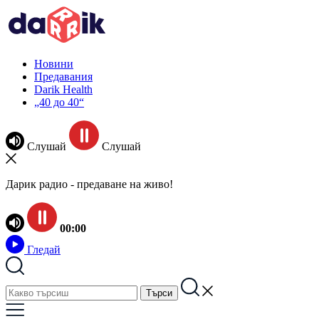
Новини
Предавания
Darik Health
„40 до 40“
Слушай
Слушай
Дарик радио - предаване на живо!
00:00
Гледай