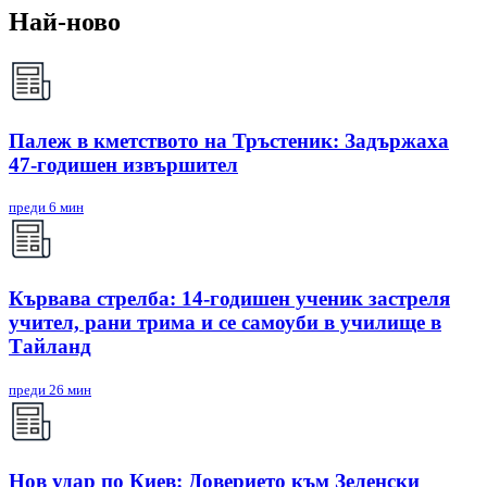
Най-ново
Палеж в кметството на Тръстеник: Задържаха
47-годишен извършител
преди 6 мин
Кървава стрелба: 14-годишен ученик застреля
учител, рани трима и се самоуби в училище в
Тайланд
преди 26 мин
Нов удар по Киев: Доверието към Зеленски