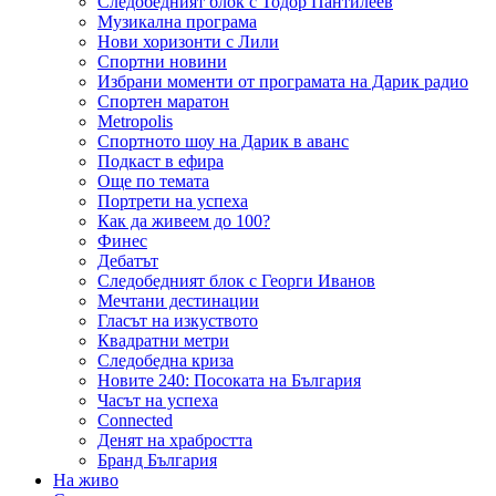
Следобедният блок с Тодор Пантилеев
Музикална програма
Нови хоризонти с Лили
Спортни новини
Избрани моменти от програмата на Дарик радио
Спортен маратон
Metropolis
Спортното шоу на Дарик в аванс
Подкаст в ефира
Още по темата
Портрети на успеха
Как да живеем до 100?
Финес
Дебатът
Следобедният блок с Георги Иванов
Мечтани дестинации
Гласът на изкуството
Квадратни метри
Следобедна криза
Новите 240: Посоката на България
Часът на успеха
Connected
Денят на храбростта
Бранд България
На живо