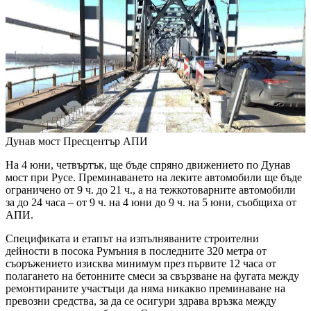
Дунав мост
Пресцентър АПИ
На 4 юни, четвъртък, ще бъде спряно движението по Дунав
мост при Русе. Преминаването на леките автомобили ще бъде
ограничено от 9 ч. до 21 ч., а на тежкотоварните автомобили
за до 24 часа – от 9 ч. на 4 юни до 9 ч. на 5 юни, съобщиха от
АПИ.
Спецификата и етапът на изпълняваните строителни
дейности в посока Румъния в последните 320 метра от
съоръжението изисква минимум през първите 12 часа от
полагането на бетонните смеси за свързване на фугата между
ремонтираните участъци да няма никакво преминаване на
превозни средства, за да се осигури здрава връзка между