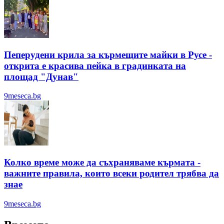
Пеперудени крила за кърмещите майки в Русе -
открита е красива пейка в градинката на
площад "Дунав"
9meseca.bg
Колко време може да съхраняваме кърмата -
важните правила, които всеки родител трябва да
знае
9meseca.bg