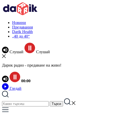
Новини
Предавания
Darik Health
„40 до 40“
Слушай
Слушай
Дарик радио - предаване на живо!
00:00
Гледай