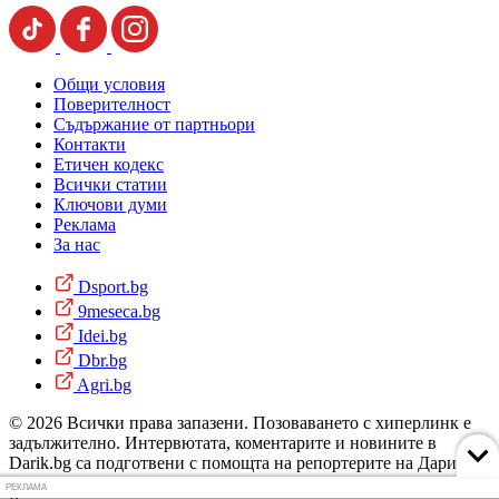
Общи условия
Поверителност
Съдържание от партньори
Контакти
Етичен кодекс
Всички статии
Ключови думи
Реклама
За нас
Dsport.bg
9meseca.bg
Idei.bg
Dbr.bg
Agri.bg
© 2026 Всички права запазени. Позоваването с хиперлинк е
задължително. Интервютата, коментарите и новините в
Darik.bg са подготвени с помощта на репортерите на Дарик
Радио и новинарските емисии на радиото. Снимки: Дарик
РЕКЛАМА