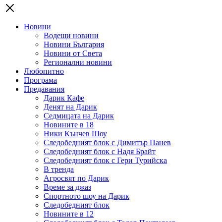
Новини
Водещи новини
Новини България
Новини от Света
Регионални новини
Любопитно
Програма
Предавания
Дарик Кафе
Денят на Дарик
Седмицата на Дарик
Новините в 18
Ники Кънчев Шоу
Следобедният блок с Димитър Панев
Следобедният блок с Надя Брайт
Следобедният блок с Гери Турийска
В тренда
Агросвят по Дарик
Време за джаз
Спортното шоу на Дарик
Следобедният блок
Новините в 12