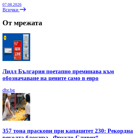
07.08.2026
Всички
От мрежата
Лидл България поетапно преминава към
обозначаване на цените само в евро
dbr.bg
357 тона праскови при капацитет 230: Рекордна
реколта блокира „Фрукто-Сливен“