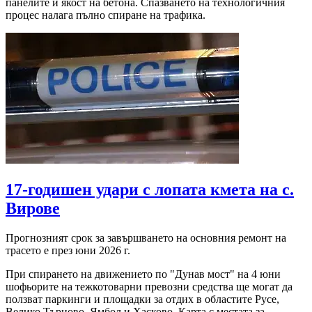
панелите и якост на бетона. Спазването на технологичния
процес налага пълно спиране на трафика.
17-годишен удари с лопата кмета на с.
Вирове
Прогнозният срок за завършването на основния ремонт на
трасето е през юни 2026 г.
При спирането на движението по "Дунав мост" на 4 юни
шофьорите на тежкотоварни превозни средства ще могат да
ползват паркинги и площадки за отдих в областите Русе,
Велико Търново, Ямбол и Хасково. Карта с местата за