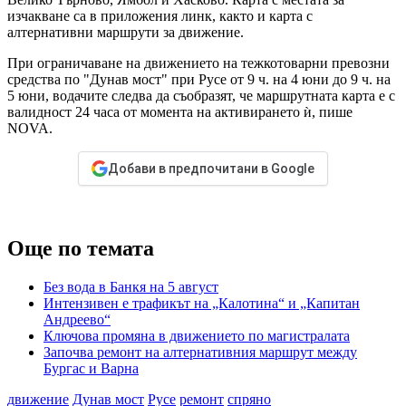
изчакване са в приложения линк, както и карта с
алтернативни маршрути за движение.
При ограничаване на движението на тежкотоварни превозни
средства по "Дунав мост" при Русе от 9 ч. на 4 юни до 9 ч. на
5 юни, водачите следва да съобразят, че маршрутната карта е с
валидност 24 часа от момента на активирането ѝ, пише
NOVA.
Добави в предпочитани в Google
Още по темата
Без вода в Банкя на 5 август
Интензивен е трафикът на „Калотина“ и „Капитан
Андреево“
Ключова промяна в движението по магистралата
Започва ремонт на алтернативния маршрут между
Бургас и Варна
движение
Дунав мост
Русе
ремонт
спряно