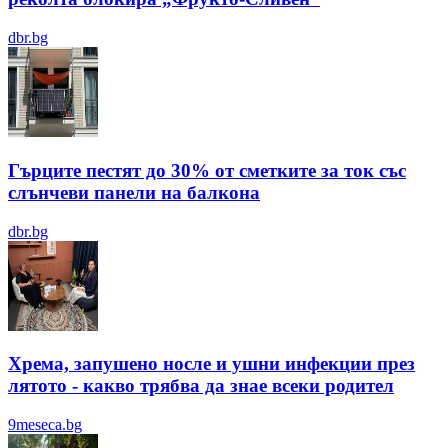
dbr.bg
Гърците пестят до 30% от сметките за ток със
слънчеви панели на балкона
dbr.bg
Хрема, запушено носле и ушни инфекции през
лятотo - какво трябва да знае всеки родител
9meseca.bg