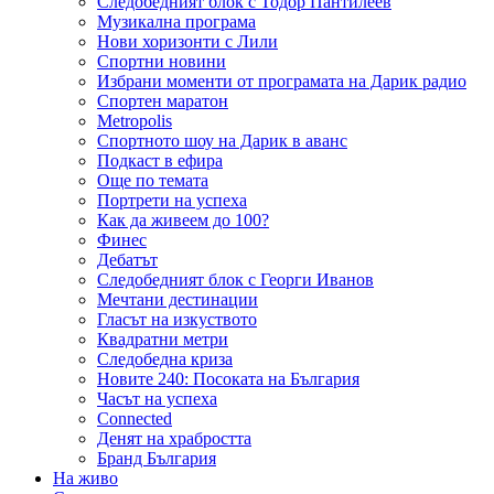
Следобедният блок с Тодор Пантилеев
Музикална програма
Нови хоризонти с Лили
Спортни новини
Избрани моменти от програмата на Дарик радио
Спортен маратон
Metropolis
Спортното шоу на Дарик в аванс
Подкаст в ефира
Още по темата
Портрети на успеха
Как да живеем до 100?
Финес
Дебатът
Следобедният блок с Георги Иванов
Мечтани дестинации
Гласът на изкуството
Квадратни метри
Следобедна криза
Новите 240: Посоката на България
Часът на успеха
Connected
Денят на храбростта
Бранд България
На живо