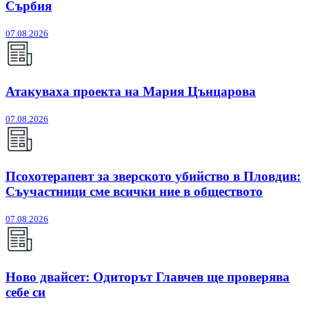
Сърбия
07.08.2026
Атакуваха проекта на Мария Цънцарова
07.08.2026
Псохотерапевт за зверското убийство в Пловдив:
Съучастници сме всички ние в обществото
07.08.2026
Ново двайсет: Одиторът Главчев ще проверява
себе си