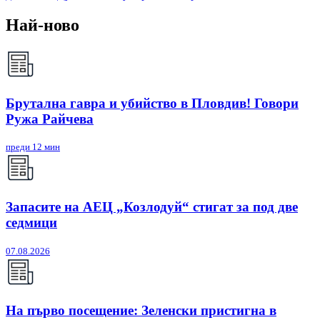
Най-ново
Брутална гавра и убийство в Пловдив! Говори
Ружа Райчева
преди 12 мин
Запасите на АЕЦ „Козлодуй“ стигат за под две
седмици
07.08.2026
На първо посещение: Зеленски пристигна в