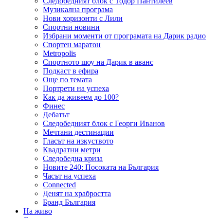
Следобедният блок с Тодор Пантилеев
Музикална програма
Нови хоризонти с Лили
Спортни новини
Избрани моменти от програмата на Дарик радио
Спортен маратон
Metropolis
Спортното шоу на Дарик в аванс
Подкаст в ефира
Още по темата
Портрети на успеха
Как да живеем до 100?
Финес
Дебатът
Следобедният блок с Георги Иванов
Мечтани дестинации
Гласът на изкуството
Квадратни метри
Следобедна криза
Новите 240: Посоката на България
Часът на успеха
Connected
Денят на храбростта
Бранд България
На живо