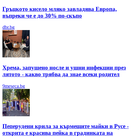
Гръцкото кисело мляко завладява Европа,
въпреки че е до 30% по-скъпо
dbr.bg
Хрема, запушено носле и ушни инфекции през
лятотo - какво трябва да знае всеки родител
9meseca.bg
Пеперудени крила за кърмещите майки в Русе -
открита е красива пейка в градинката на