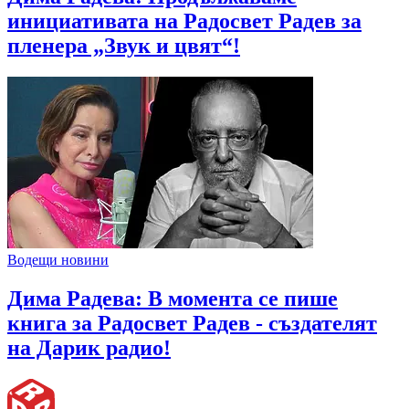
инициативата на Радосвет Радев за
пленера „Звук и цвят“!
Водещи новини
Дима Радева: В момента се пише
книга за Радосвет Радев - създателят
на Дарик радио!