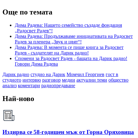
Още по темата
Дима Радева: Нашето семейство създаде фондация
„Радосвет Радев“!
Дима Радева: Продължаваме инициативата на Радосвет
Радев за пленера „Звук и цвят“!
Дима Радева: В момента се пише книга за Радосвет
Радев - създателят на Дарик радио!
Спомени за Радосвет Радев - бащата на Дарик радио!
Говори Дима Радева
Дарик радио
студио на Дарик
Момчил Георгиев
гост в
студиото
интервю
разговор
медии
актуални теми
общество
анализ
коментари
радиопредаване
Най-ново
Издирва се 58-годишен мъж от Горна Оряховица