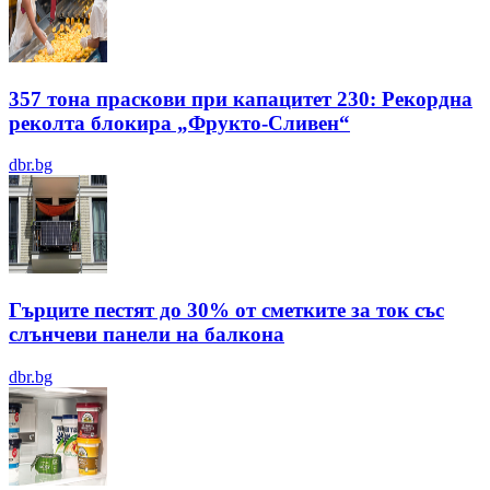
357 тона праскови при капацитет 230: Рекордна
реколта блокира „Фрукто-Сливен“
dbr.bg
Гърците пестят до 30% от сметките за ток със
слънчеви панели на балкона
dbr.bg