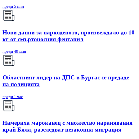
преди 5 мин
Нови данни за наркодепото, произвеждало до 10
кг от смъртоносния фентанил
преди 49 мин
Областният лидер на ДПС в Бургас се предаде
на полицията
преди 1 час
Намериха мароканец с множество наранявания
край Бяла, разследват незаконна миграция