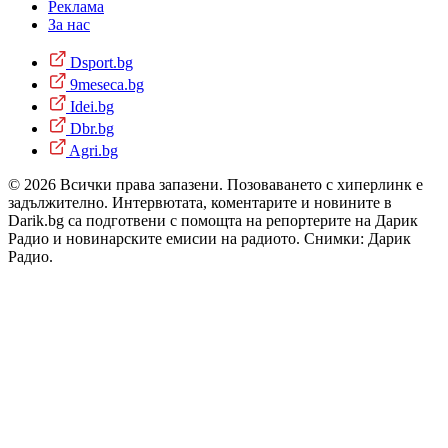
Реклама
За нас
Dsport.bg
9meseca.bg
Idei.bg
Dbr.bg
Agri.bg
© 2026 Всички права запазени. Позоваването с хиперлинк е
задължително. Интервютата, коментарите и новините в
Darik.bg са подготвени с помощта на репортерите на Дарик
Радио и новинарските емисии на радиото. Снимки: Дарик
Радио.