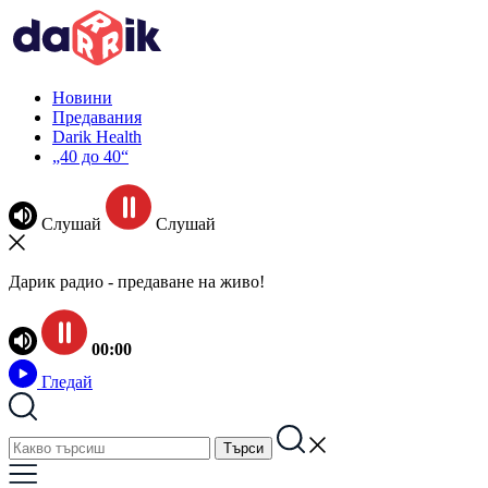
Новини
Предавания
Darik Health
„40 до 40“
Слушай
Слушай
Дарик радио - предаване на живо!
00:00
Гледай