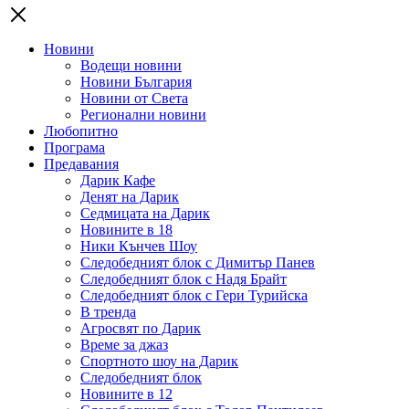
Новини
Водещи новини
Новини България
Новини от Света
Регионални новини
Любопитно
Програма
Предавания
Дарик Кафе
Денят на Дарик
Седмицата на Дарик
Новините в 18
Ники Кънчев Шоу
Следобедният блок с Димитър Панев
Следобедният блок с Надя Брайт
Следобедният блок с Гери Турийска
В тренда
Агросвят по Дарик
Време за джаз
Спортното шоу на Дарик
Следобедният блок
Новините в 12