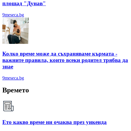
площад "Дунав"
9meseca.bg
Колко време може да съхраняваме кърмата -
важните правила, които всеки родител трябва да
знае
9meseca.bg
Времето
Ето какво време ни очаква през уикенда