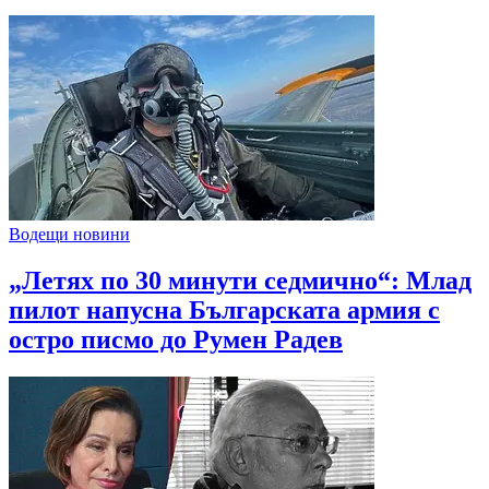
Водещи новини
„Летях по 30 минути седмично“: Млад
пилот напусна Българската армия с
остро писмо до Румен Радев