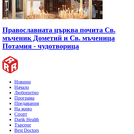
Православната църква почита Св.
мъченик Дометий и Св. мъченица
Потамия - чудотворица
Новини
Начало
Любопитно
Програма
Предавания
На живо
Спорт
Darik Health
Търсене
Best Doctors