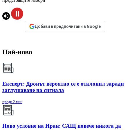
предстоящите избори
Добави в предпочитани в Google
Най-ново
Експерт: Дронът вероятно се е отклонил заради
заглушаване на сигнала
преди 2 мин
Ново условие на Иран: САЩ повече никога да