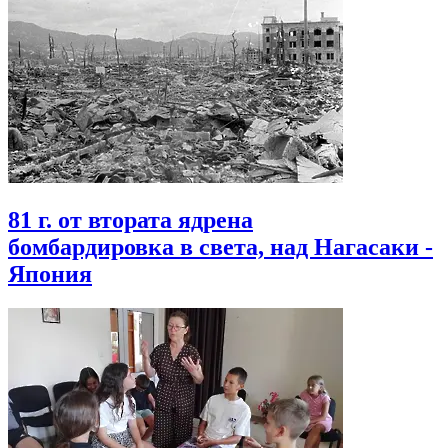
81 г. от втората ядрена
бомбардировка в света, над Нагасаки -
Япония