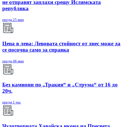
не отправят заплахи срещу Ислямската
република
преди 25 мин
Цена в лева: Левовата стойност от днес може да
се посочва само за справка
преди 48 мин
Без камиони по „Тракия“ и „Струма“ от 16 до
20ч.
преди 1 час
Чудотворната Хавайска икона на Пресвета