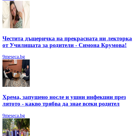
Честита дъщеричка на прекрасната ни лекторка
от Училищата за родители - Симона Крумова!
9meseca.bg
Хрема, запушено носле и ушни инфекции през
лятотo - какво трябва да знае всеки родител
9meseca.bg