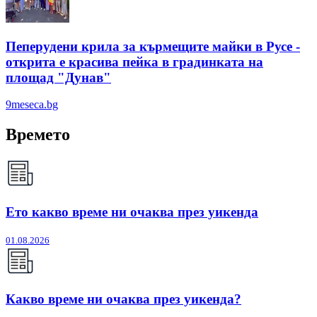
Пеперудени крила за кърмещите майки в Русе -
открита е красива пейка в градинката на
площад "Дунав"
9meseca.bg
Времето
Ето какво време ни очаква през уикенда
01.08.2026
Какво време ни очаква през уикенда?