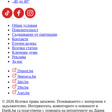
„40 до 40“
Общи условия
Поверителност
Съдържание от партньори
Контакти
Етичен кодекс
Всички статии
Ключови думи
Реклама
За нас
Dsport.bg
9meseca.bg
Idei.bg
Dbr.bg
Agri.bg
© 2026 Всички права запазени. Позоваването с хиперлинк е
задължително. Интервютата, коментарите и новините в
Darik.bg са подготвени с помощта на репортерите на Дарик