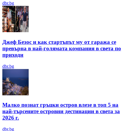
dbr.bg
Джеф Безос и как стартъпът му от гаража се
превърна в най-голямата компания в света по
приходи
dbr.bg
Малко познат гръцки остров влезе в топ 5 на
най-търсените островни дестинации в света за
2026 г.
dbr.bg