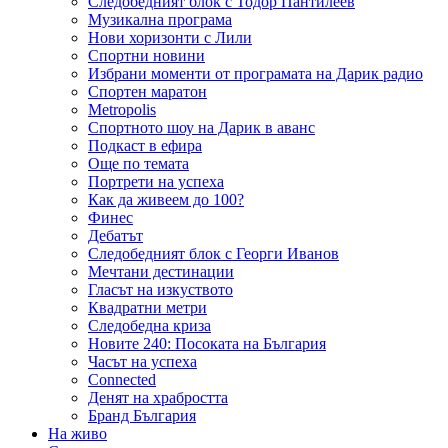
Следобедният блок с Тодор Пантилеев
Музикална програма
Нови хоризонти с Лили
Спортни новини
Избрани моменти от програмата на Дарик радио
Спортен маратон
Metropolis
Спортното шоу на Дарик в аванс
Подкаст в ефира
Още по темата
Портрети на успеха
Как да живеем до 100?
Финес
Дебатът
Следобедният блок с Георги Иванов
Мечтани дестинации
Гласът на изкуството
Квадратни метри
Следобедна криза
Новите 240: Посоката на България
Часът на успеха
Connected
Денят на храбростта
Бранд България
На живо