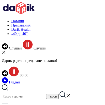
Новини
Предавания
Darik Health
„40 до 40“
Слушай
Слушай
Дарик радио - предаване на живо!
00:00
Гледай