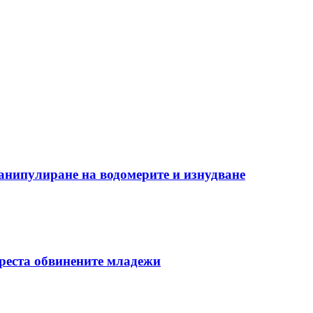
манипулиране на водомерите и изнудване
ареста обвинените младежи