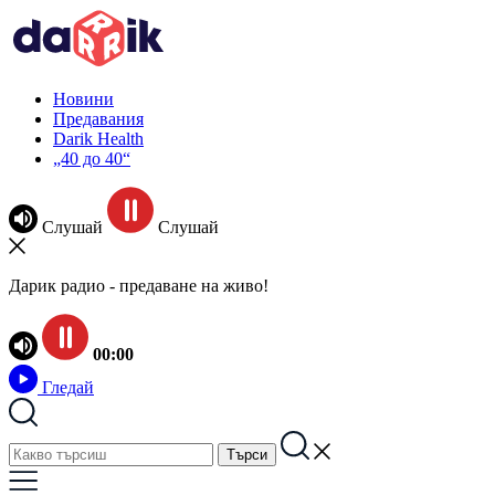
Новини
Предавания
Darik Health
„40 до 40“
Слушай
Слушай
Дарик радио - предаване на живо!
00:00
Гледай