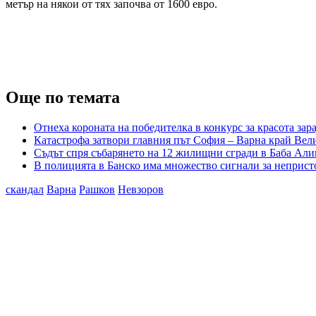
метър на някои от тях започва от 1600 евро.
Още по темата
Отнеха короната на победителка в конкурс за красота за
Катастрофа затвори главния път София – Варна край Вели
Съдът спря събарянето на 12 жилищни сгради в Баба Али
В полицията в Банско има множество сигнали за неприст
скандал
Варна
Рашков
Невзоров