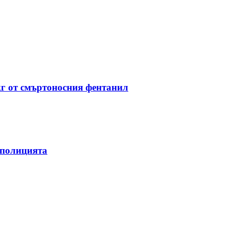
кг от смъртоносния фентанил
 полицията