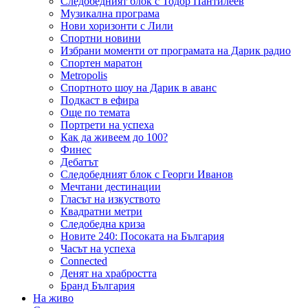
Следобедният блок с Тодор Пантилеев
Музикална програма
Нови хоризонти с Лили
Спортни новини
Избрани моменти от програмата на Дарик радио
Спортен маратон
Metropolis
Спортното шоу на Дарик в аванс
Подкаст в ефира
Още по темата
Портрети на успеха
Как да живеем до 100?
Финес
Дебатът
Следобедният блок с Георги Иванов
Мечтани дестинации
Гласът на изкуството
Квадратни метри
Следобедна криза
Новите 240: Посоката на България
Часът на успеха
Connected
Денят на храбростта
Бранд България
На живо