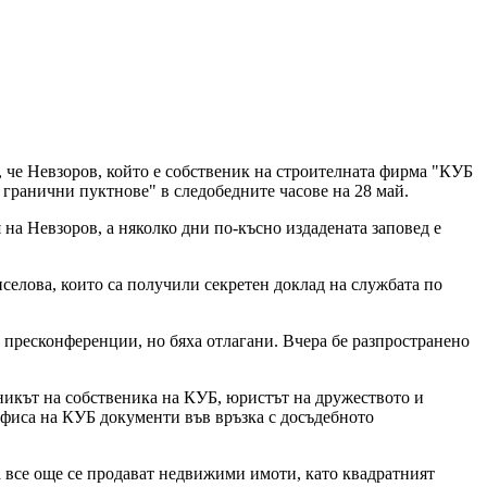
, че Невзоров, който е собственик на строителната фирма "КУБ
 гранични пуктнове" в следобедните часове на 28 май.
на Невзоров, а няколко дни по-късно издадената заповед е
селова, които са получили секретен доклад на службата по
 пресконференции, но бяха отлагани. Вчера бе разпространено
никът на собственика на КУБ, юристът на дружеството и
офиса на КУБ документи във връзка с досъдебното
а все още се продават недвижими имоти, като квадратният