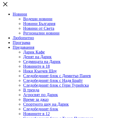
Новини
Водещи новини
Новини България
Новини от Света
Регионални новини
Любопитно
Програма
Предавания
Дарик Кафе
Денят на Дарик
Седмицата на Дарик
Новините в 18
Ники Кънчев Шоу
Следобедният блок с Димитър Панев
Следобедният блок с Надя Брайт
Следобедният блок с Гери Турийска
В тренда
Агросвят по Дарик
Време за джаз
Спортното шоу на Дарик
Следобедният блок
Новините в 12