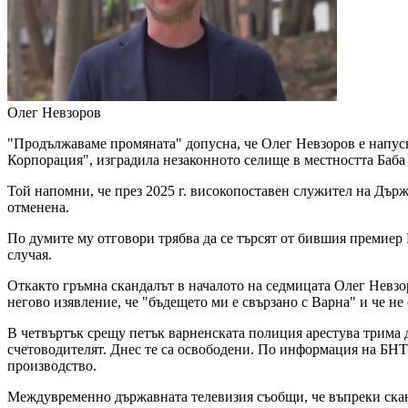
Олег Невзоров
"Продължаваме промяната" допусна, че Олег Невзоров е напусна
Корпорация", изградила незаконното селище в местността Баба 
Той напомни, че през 2025 г. високопоставен служител на Дър
отменена.
По думите му отговори трябва да се търсят от бившия премиер
случая.
Откакто гръмна скандалът в началото на седмицата Олег Невзор
негово изявление, че "бъдещето ми е свързано с Варна" и че н
В четвъртък срещу петък варненската полиция арестува трима 
счетоводителят. Днес те са освободени. По информация на БНТ
производство.
Междувременно държавната телевизия съобщи, че въпреки сканд