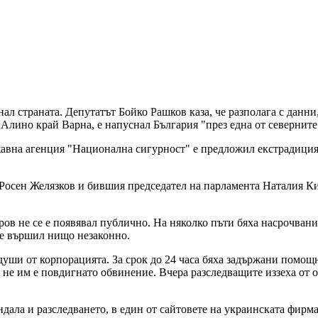
л страната. Депутатът Бойко Рашков каза, че разполага с данни
Алино край Варна, е напуснал България "през една от северните
жавна агенция "Национална сигурност" е предложил екстрадиция 
 Росен Желязков и бившия председател на парламента Наталия Ки
ов не се е появявал публично. На няколко пъти бяха насрочвани
е е вършил нищо незаконно.
души от корпорацията. За срок до 24 часа бяха задържани помощ
 не им е повдигнато обвинение. Вчера разследващите иззеха от 
ала и разследването, в един от сайтовете на украинската фирм