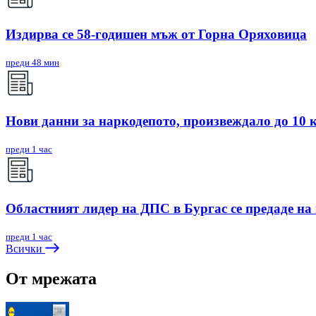
Издирва се 58-годишен мъж от Горна Оряховица
преди 48 мин
Нови данни за наркодепото, произвеждало до 10 
преди 1 час
Областният лидер на ДПС в Бургас се предаде на
преди 1 час
Всички
От мрежата