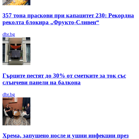
357 тона праскови при капацитет 230: Рекордна
реколта блокира „Фрукто-Сливен“
dbr.bg
Гърците пестят до 30% от сметките за ток със
слънчеви панели на балкона
dbr.bg
Хрема, запушено носле и ушни инфекции през