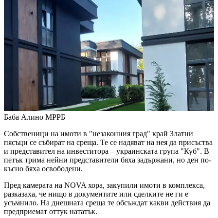
Баба Алино
МРРБ
Собственици на имоти в "незаконния град" край Златни
пясъци се събират на среща. Те се надяват на нея да присъства
и представител на инвеститора – украинската група "Куб". В
петък трима нейни представители бяха задържани, но ден по-
късно бяха освободени.
Пред камерата на NOVA хора, закупили имоти в комплекса,
разказаха, че нищо в документите или сделките не ги е
усъмнило. На днешната среща те обсъждат какви действия да
предприемат оттук нататък.