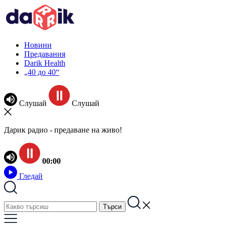
Новини
Предавания
Darik Health
„40 до 40“
Слушай
Слушай
Дарик радио - предаване на живо!
00:00
Гледай