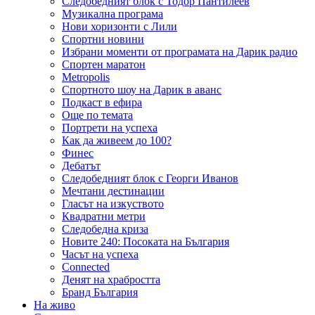
Следобедният блок с Тодор Пантилеев
Музикална програма
Нови хоризонти с Лили
Спортни новини
Избрани моменти от програмата на Дарик радио
Спортен маратон
Metropolis
Спортното шоу на Дарик в аванс
Подкаст в ефира
Още по темата
Портрети на успеха
Как да живеем до 100?
Финес
Дебатът
Следобедният блок с Георги Иванов
Мечтани дестинации
Гласът на изкуството
Квадратни метри
Следобедна криза
Новите 240: Посоката на България
Часът на успеха
Connected
Денят на храбростта
Бранд България
На живо