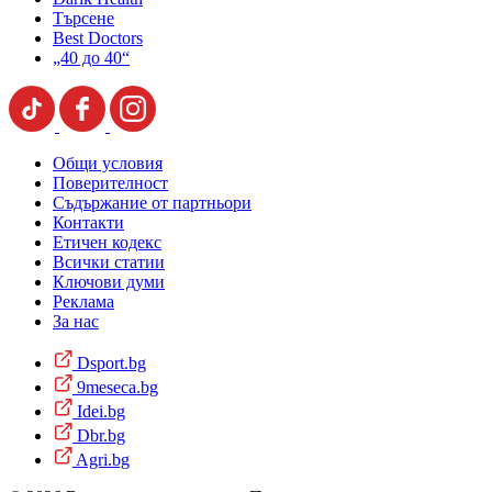
Търсене
Best Doctors
„40 до 40“
Общи условия
Поверителност
Съдържание от партньори
Контакти
Етичен кодекс
Всички статии
Ключови думи
Реклама
За нас
Dsport.bg
9meseca.bg
Idei.bg
Dbr.bg
Agri.bg