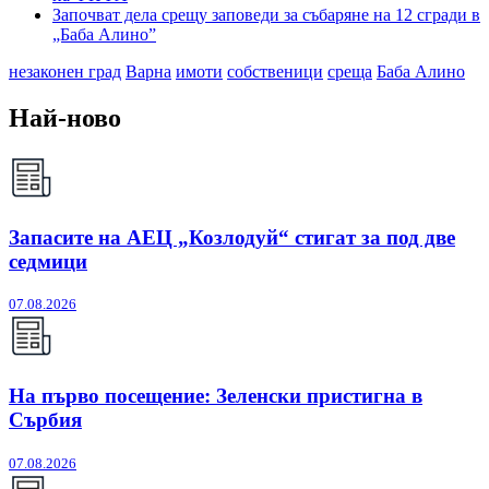
Започват дела срещу заповеди за събаряне на 12 сгради в
„Баба Алино”
незаконен град
Варна
имоти
собственици
среща
Баба Алино
Най-ново
Запасите на АЕЦ „Козлодуй“ стигат за под две
седмици
07.08.2026
На първо посещение: Зеленски пристигна в
Сърбия
07.08.2026