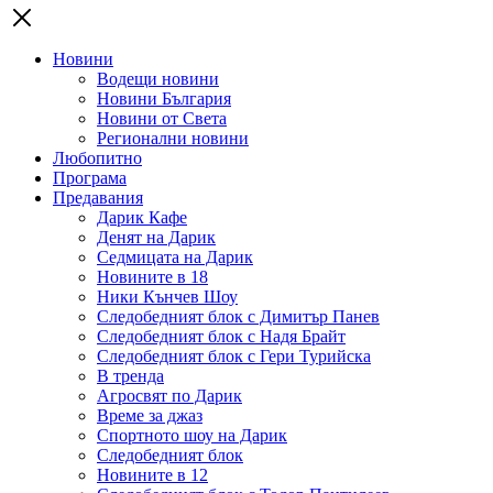
Новини
Водещи новини
Новини България
Новини от Света
Регионални новини
Любопитно
Програма
Предавания
Дарик Кафе
Денят на Дарик
Седмицата на Дарик
Новините в 18
Ники Кънчев Шоу
Следобедният блок с Димитър Панев
Следобедният блок с Надя Брайт
Следобедният блок с Гери Турийска
В тренда
Агросвят по Дарик
Време за джаз
Спортното шоу на Дарик
Следобедният блок
Новините в 12