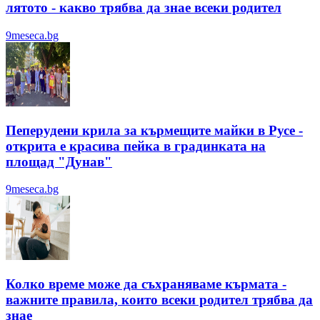
лятотo - какво трябва да знае всеки родител
9meseca.bg
Пеперудени крила за кърмещите майки в Русе -
открита е красива пейка в градинката на
площад "Дунав"
9meseca.bg
Колко време може да съхраняваме кърмата -
важните правила, които всеки родител трябва да
знае