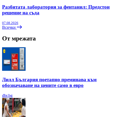
Разбитата лаборатория за фентанил: Предстои
решение на съда
07.08.2026
Всички
От мрежата
Лидл България поетапно преминава към
обозначаване на цените само в евро
dbr.bg