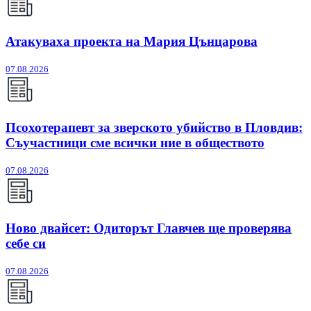
Атакуваха проекта на Мария Цънцарова
07.08.2026
Псохотерапевт за зверското убийство в Пловдив:
Съучастници сме всички ние в обществото
07.08.2026
Ново двайсет: Одиторът Главчев ще проверява
себе си
07.08.2026