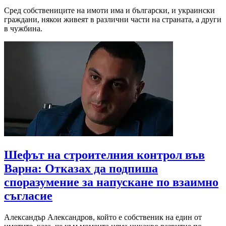
Сред собствениците на имоти има и български, и украински
граждани, някои живеят в различни части на страната, а други
в чужбина.
Шефът на строителния контрол във
Варна: Отказах да подпиша
споразумение за напускане по взаимно
съгласие
Александър Александров, който е собственик на един от