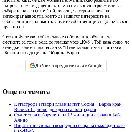
имотите, каза, че към момента няма никакво развитие по
въпроса, няма издадени актове за незаконен строеж или за
събаряне на сградите. Той посочи, че строителите ще
ангажират адвокати, които да защитят интересите на
собствениците на имоти. Самите собственици също ще търсят
правата си.
Стефан Железов, който също е собственик, обясни, че
сметките за ток и вода се плащат чрез „Куб”. Той каза също, че
вече две години плаща данък "Недвижими имоти" и такса
"Битови отпадъци" на Община Варна.
Добави в предпочитани в Google
Още по темата
Катастрофа затвори главния път София – Варна край
Велико Търново, две деца са пострадали
Съдът спря събарянето на 12 жилищни сгради в Баба
Алино
Инфантино свика извънредна среща на ръководството
на ФИФА