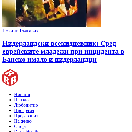
Новини България
Нидерландски всекидневник: Сред
еврейските младежи при инцидента в
Банско имало и нидерландци
Новини
Начало
Любопитно
Програма
Предавания
На живо
Спорт
Darik Health