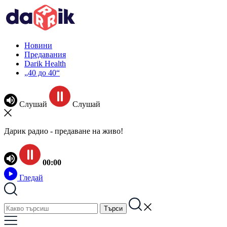
Новини
Предавания
Darik Health
„40 до 40“
Слушай
Слушай
Дарик радио - предаване на живо!
00:00
Гледай