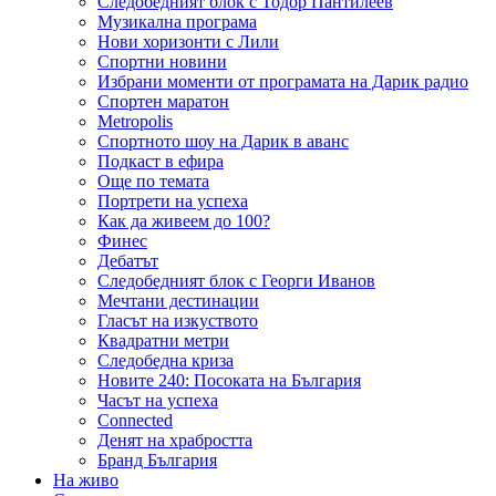
Следобедният блок с Тодор Пантилеев
Музикална програма
Нови хоризонти с Лили
Спортни новини
Избрани моменти от програмата на Дарик радио
Спортен маратон
Metropolis
Спортното шоу на Дарик в аванс
Подкаст в ефира
Още по темата
Портрети на успеха
Как да живеем до 100?
Финес
Дебатът
Следобедният блок с Георги Иванов
Мечтани дестинации
Гласът на изкуството
Квадратни метри
Следобедна криза
Новите 240: Посоката на България
Часът на успеха
Connected
Денят на храбростта
Бранд България
На живо