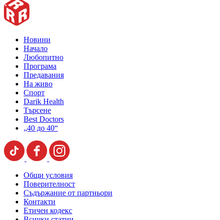
Новини
Начало
Любопитно
Програма
Предавания
На живо
Спорт
Darik Health
Търсене
Best Doctors
„40 до 40“
Общи условия
Поверителност
Съдържание от партньори
Контакти
Етичен кодекс
Всички статии