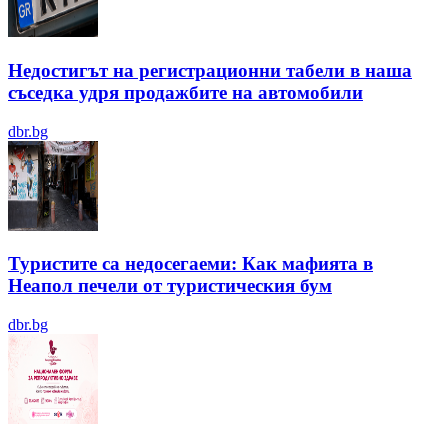
Недостигът на регистрационни табели в наша
съседка удря продажбите на автомобили
dbr.bg
Туристите са недосегаеми: Как мафията в
Неапол печели от туристическия бум
dbr.bg