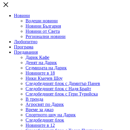
Новини
Водещи новини
Новини България
Новини от Света
Регионални новини
Любопитно
Програма
Предавания
Дарик Кафе
Денят на Дарик
Седмицата на Дарик
Новините в 18
Ники Кънчев Шоу
Следобедният блок с Димитър Панев
Следобедният блок с Надя Брайт
Следобедният блок с Гери Турийска
В тренда
Агросвят по Дарик
Време за джаз
Спортното шоу на Дарик
Следобедният блок
Новините в 12