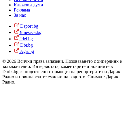
Ключови думи
Реклама
За нас
Dsport.bg
9meseca.bg
Idei.bg
Dbr.bg
Agri.bg
© 2026 Всички права запазени. Позоваването с хиперлинк е
задължително. Интервютата, коментарите и новините в
Darik.bg са подготвени с помощта на репортерите на Дарик
Радио и новинарските емисии на радиото. Снимки: Дарик
Радио.