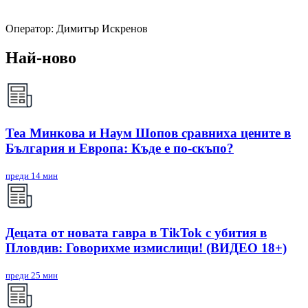
Oператор: Димитър Искренов
Най-ново
Теа Минкова и Наум Шопов сравниха цените в
България и Европа: Къде е по-скъпо?
преди 14 мин
Децата от новата гавра в TikTok с убития в
Пловдив: Говорихме измислици! (ВИДЕО 18+)
преди 25 мин