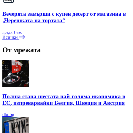
Вечерята завърши с купен десерт от магазина в
„Черешката на тортата“
преди 1 час
Всички
От мрежата
Полша стана шестата най-голяма икономика в
ЕС, изпреварвайки Белгия, Швеция и Австрия
dbr.bg