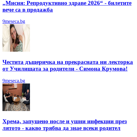
„Мисия: Репродуктивно здраве 2026“ - билетите
вече са в продажба
9meseca.bg
Честита дъщеричка на прекрасната ни лекторка
от Училищата за родители - Симона Крумова!
9meseca.bg
Хрема, запушено носле и ушни инфекции през
лятотo - какво трябва да знае всеки родител