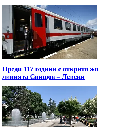
Преди 117 години е открита жп
линията Свищов – Левски