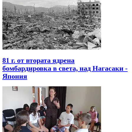
81 г. от втората ядрена
бомбардировка в света, над Нагасаки -
Япония