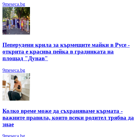
9meseca.bg
Пеперудени крила за кърмещите майки в Русе -
открита е красива пейка в градинката на
площад "Дунав"
9meseca.bg
Колко време може да съхраняваме кърмата -
важните правила, които всеки родител трябва да
знае
9meseca.bg