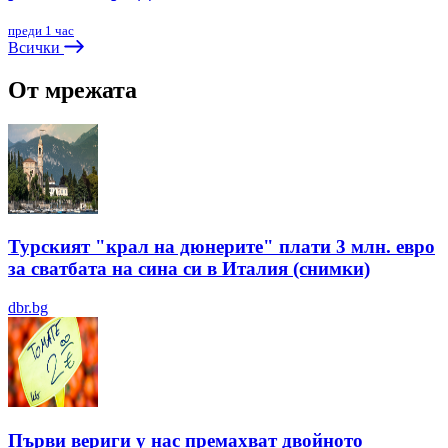
преди 1 час
Всички
От мрежата
Турският "крал на дюнерите" плати 3 млн. евро
за сватбата на сина си в Италия (снимки)
dbr.bg
Първи вериги у нас премахват двойното