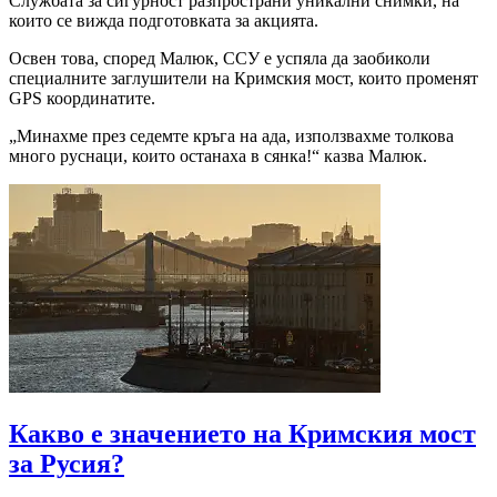
Службата за сигурност разпространи уникални снимки, на
които се вижда подготовката за акцията.
Освен това, според Малюк, ССУ е успяла да заобиколи
специалните заглушители на Кримския мост, които променят
GPS координатите.
„Минахме през седемте кръга на ада, използвахме толкова
много руснаци, които останаха в сянка!“ казва Малюк.
Какво е значението на Кримския мост
за Русия?