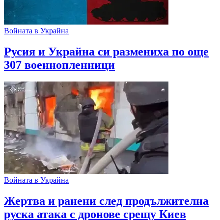
Войната в Украйна
Русия и Украйна си размениха по още
307 военнопленници
Войната в Украйна
Жертва и ранени след продължителна
руска атака с дронове срещу Киев