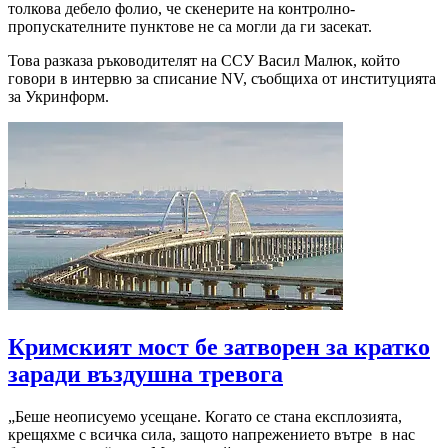
толкова дебело фолио, че скенерите на контролно-
пропускателните пунктове не са могли да ги засекат.
Това разказа ръководителят на ССУ Васил Малюк, който
говори в интервю за списание NV, съобщиха от институцията
за Укринформ.
Кримският мост бе затворен за кратко
заради въздушна тревога
„Беше неописуемо усещане. Когато се стана експлозията,
крещяхме с всичка сила, защото напрежението вътре в нас