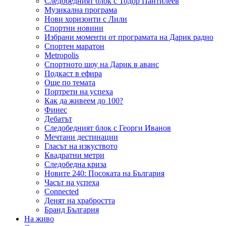
Следобедният блок с Тодор Пантилеев
Музикална програма
Нови хоризонти с Лили
Спортни новини
Избрани моменти от програмата на Дарик радио
Спортен маратон
Metropolis
Спортното шоу на Дарик в аванс
Подкаст в ефира
Още по темата
Портрети на успеха
Как да живеем до 100?
Финес
Дебатът
Следобедният блок с Георги Иванов
Мечтани дестинации
Гласът на изкуството
Квадратни метри
Следобедна криза
Новите 240: Посоката на България
Часът на успеха
Connected
Денят на храбростта
Бранд България
На живо