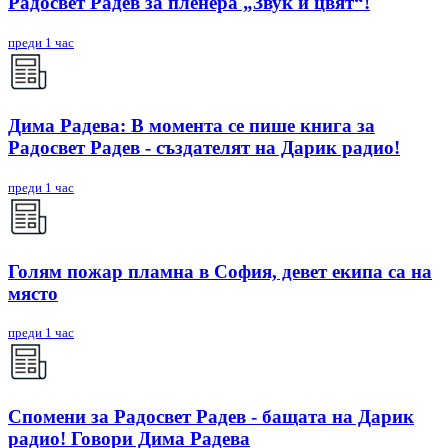
Радосвет Радев за пленера „Звук и цвят“!
преди 1 час
Дима Радева: В момента се пише книга за
Радосвет Радев - създателят на Дарик радио!
преди 1 час
Голям пожар пламна в София, девет екипа са на
място
преди 1 час
Спомени за Радосвет Радев - бащата на Дарик
радио! Говори Дима Радева