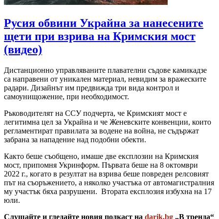
Русия обвини Украйна за нанесените
щети при взрива на Кримския мост
(видео)
Дистанционно управляваните плавателни съдове камикадзе
са направени от уникален материал, невидим за вражеските
радари. Дизайнът им предвижда три вида контрол и
самоунищожение, при необходимост.
Ръководителят на ССУ подчерта, че Кримският мост е
легитимна цел за Украйна и че Женевските конвенции, които
регламентират правилата за водене на война, не съдържат
забрана за нападение над подобни обекти.
Както беше съобщено, имаше две експлозии на Кримския
мост, припомня Укринформ. Първата беше на 8 октомври
2022 г., когато в резултат на взрива беше повреден релсовият
път на съоръжението, а няколко участъка от автомагистралния
му участък бяха разрушени. Втората експлозия избухна на 17
юли.
Слушайте и гледайте новия подкаст на
darik.bg
„В тренда“