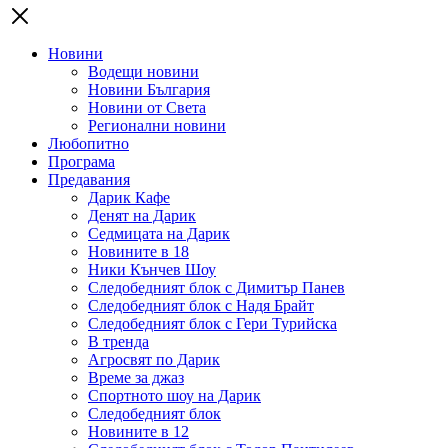
Новини
Водещи новини
Новини България
Новини от Света
Регионални новини
Любопитно
Програма
Предавания
Дарик Кафе
Денят на Дарик
Седмицата на Дарик
Новините в 18
Ники Кънчев Шоу
Следобедният блок с Димитър Панев
Следобедният блок с Надя Брайт
Следобедният блок с Гери Турийска
В тренда
Агросвят по Дарик
Време за джаз
Спортното шоу на Дарик
Следобедният блок
Новините в 12