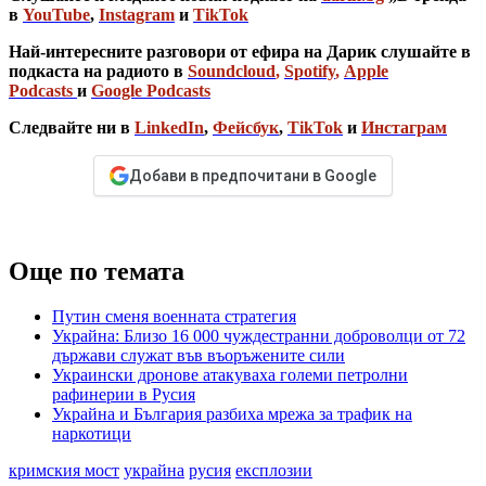
в
YouTube
,
Instagram
и
TikTok
Най-интересните разговори от ефира на Дарик слушайте в
подкаста на радиото в
Soundcloud
,
Spotify
,
Apple
Podcasts
и
Google Podcasts
Следвайте ни в
LinkedIn
,
Фейсбук
,
TikTok
и
Инстаграм
Добави в предпочитани в Google
Още по темата
Путин сменя военната стратегия
Украйна: Близо 16 000 чуждестранни доброволци от 72
държави служат във въоръжените сили
Украински дронове атакуваха големи петролни
рафинерии в Русия
Украйна и България разбиха мрежа за трафик на
наркотици
кримския мост
украйна
русия
експлозии