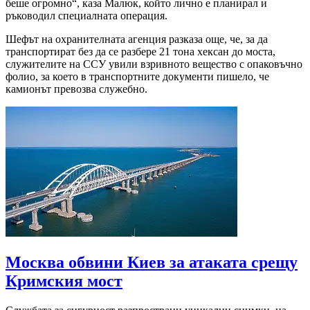
беше огромно“, каза Малюк, който лично е планирал и
ръководил специалната операция.
Шефът на охранителната агенция разказа още, че, за да
транспортират без да се разбере 21 тона хексан до моста,
служителите на ССУ увили взривното вещество с опаковъчно
фолио, за което в транспортните документи пишело, че
камионът превозва служебно.
Москва обвини Киев за атаката срещу
Кримския мост