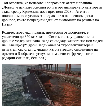
Той отбеляза, че неназован оперативен агент с позивна
„Ловец“ е изиграл основна роля в организирането на втората
атака срещу Кримския мост през юли 2023 г. Агентът
положил много усилия за създаването на военноморски
дронове, които повредили един от символите на режима на
Путин.
Количеството експлозиви, пренасяни от дроновете, е
увеличено до 850 кг хексан. Системата за управление на
дрона е модернизирана, за да се създаде качествено нов модел
на „Авенджър“ (дрон, задвижван от турбовентилаторен
двигател, със стелт функции като вътрешно съхранение на
оръжия и S-образен ауспух за намалени инфрачервени и
радарни сигнали, бел. ред.)