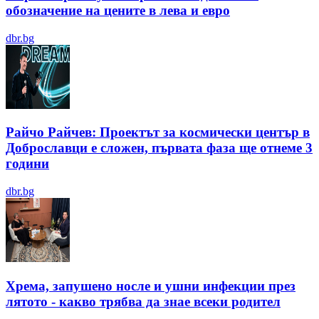
обозначение на цените в лева и евро
dbr.bg
Райчо Райчев: Проектът за космически център в
Доброславци е сложен, първата фаза ще отнеме 3
години
dbr.bg
Хрема, запушено носле и ушни инфекции през
лятотo - какво трябва да знае всеки родител