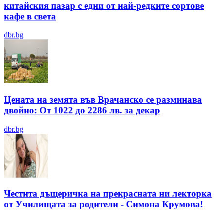
китайския пазар с едни от най-редките сортове
кафе в света
dbr.bg
Цената на земята във Врачанско се разминава
двойно: От 1022 до 2286 лв. за декар
dbr.bg
Честита дъщеричка на прекрасната ни лекторка
от Училищата за родители - Симона Крумова!