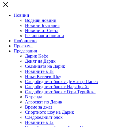
Новини
Водещи новини
Новини България
Новини от Света
Регионални новини
Любопитно
Програма
Предавания
Дарик Кафе
Денят на Дарик
Седмицата на Дарик
Новините в 18
Ники Кънчев Шоу
Следобедният блок с Димитър Панев
Следобедният блок с Надя Брайт
Следобедният блок с Гери Турийска
В тренда
Агросвят по Дарик
Време за джаз
Спортното шоу на Дарик
Следобедният блок
Новините в 12