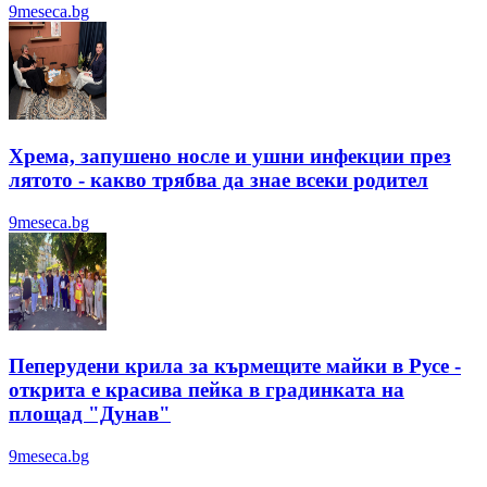
9meseca.bg
Хрема, запушено носле и ушни инфекции през
лятотo - какво трябва да знае всеки родител
9meseca.bg
Пеперудени крила за кърмещите майки в Русе -
открита е красива пейка в градинката на
площад "Дунав"
9meseca.bg