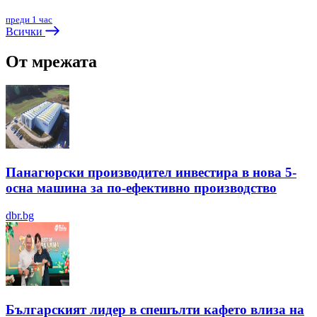
преди 1 час
Всички
От мрежата
Панагюрски производител инвестира в нова 5-
осна машина за по-ефективно производство
dbr.bg
Българският лидер в спешълти кафето влиза на