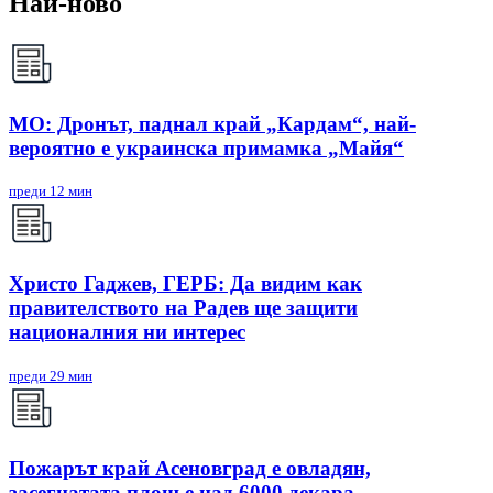
Най-ново
МО: Дронът, паднал край „Кардам“, най-
вероятно е украинска примамка „Майя“
преди 12 мин
Христо Гаджев, ГЕРБ: Да видим как
правителството на Радев ще защити
националния ни интерес
преди 29 мин
Пожарът край Асеновград е овладян,
засегнатата площ е над 6000 декара