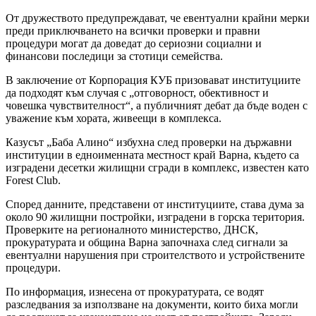
От дружеството предупреждават, че евентуални крайни мерки
преди приключването на всички проверки и правни
процедури могат да доведат до сериозни социални и
финансови последици за стотици семейства.
В заключение от Корпорация КУБ призовават институциите
да подходят към случая с „отговорност, обективност и
човешка чувствителност“, а публичният дебат да бъде воден с
уважение към хората, живеещи в комплекса.
Казусът „Баба Алино“ избухна след проверки на държавни
институции в едноименната местност край Варна, където са
изградени десетки жилищни сгради в комплекс, известен като
Forest Club.
Според данните, представени от институциите, става дума за
около 90 жилищни постройки, изградени в горска територия.
Проверките на регионалното министерство, ДНСК,
прокуратурата и община Варна започнаха след сигнали за
евентуални нарушения при строителството и устройствените
процедури.
По информация, изнесена от прокуратурата, се водят
разследвания за използване на документи, които биха могли