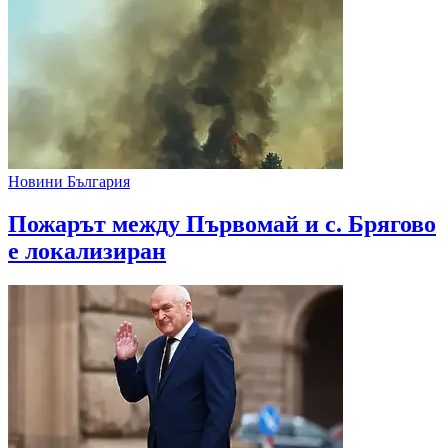
Новини България
Пожарът между Първомай и с. Брягово
е локализиран