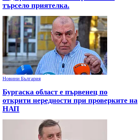
търсело приятелка.
Новини България
Бургаска област е първенец по
открити нередности при проверките на
НАП