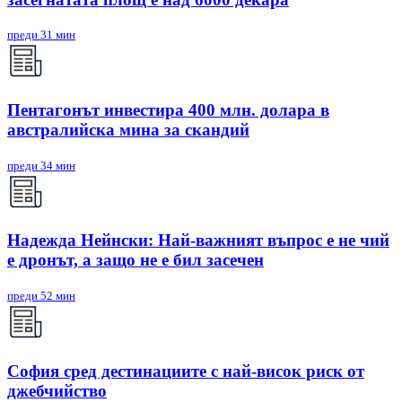
преди 31 мин
Пентагонът инвестира 400 млн. долара в
австралийска мина за скандий
преди 34 мин
Надежда Нейнски: Най-важният въпрос е не чий
е дронът, а защо не е бил засечен
преди 52 мин
София сред дестинациите с най-висок риск от
джебчийство