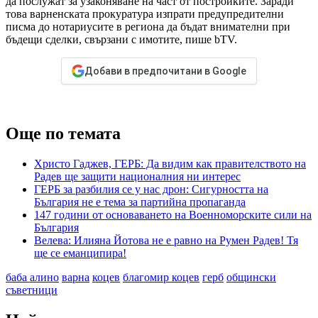
да послужат за узаконяване на част от постройките. Заради
това варненската прокуратура изпрати предупредителни
писма до нотариусите в региона да бъдат внимателни при
бъдещи сделки, свързани с имотите, пише bTV.
Добави в предпочитани в Google
Още по темата
Христо Гаджев, ГЕРБ: Да видим как правителството на
Радев ще защити националния ни интерес
ГЕРБ за разбилия се у нас дрон: Сигурността на
България не е тема за партийна пропаганда
147 години от основаването на Военноморските сили на
България
Велева: Илияна Йотова не е равно на Румен Радев! Тя
ще се еманципира!
баба алино
варна
коцев
благомир коцев
герб
общински
съветници