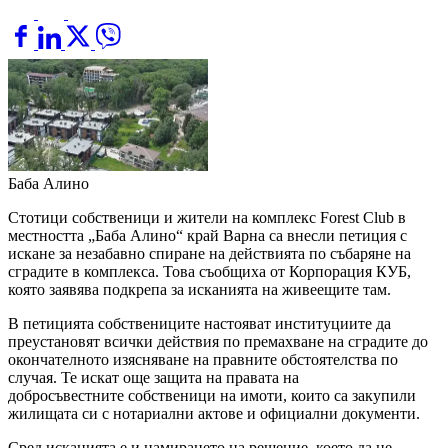
Баба Алино
Стотици собственици и жители на комплекс Forest Club в
местността „Баба Алино“ край Варна са внесли петиция с
искане за незабавно спиране на действията по събаряне на
сградите в комплекса. Това съобщиха от Корпорация КУБ,
която заявява подкрепа за исканията на живеещите там.
В петицията собствениците настояват институциите да
преустановят всички действия по премахване на сградите до
окончателното изясняване на правните обстоятелства по
случая. Те искат още защита на правата на
добросъвестните собственици на имоти, които са закупили
жилищата си с нотариални актове и официални документи.
Сред исканията е и намирането на решение, което да не