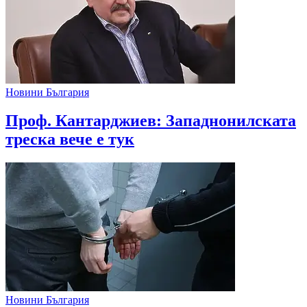
Новини България
Проф. Кантарджиев: Западнонилската
треска вече е тук
Новини България