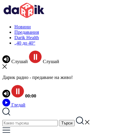
Новини
Предавания
Darik Health
„40 до 40“
Слушай
Слушай
Дарик радио - предаване на живо!
00:00
Гледай