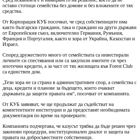
остави стотици семейства без домове и без вложените от тях
средства.
От Корпорация КУБ посочват, че сред собствениците има
както български граждани, така и граждани на други държави
от Европейския съюз, включително Германия, Румъния,
Франция и Португалия, както и хора от Украйна, Казахстан и
Израел.
Според дружеството много от семействата са инвестирали
личните си спестявания или са закупили имотите си чрез
ипотечни кредити, а за част от тях жилищата във Forest Club
са единствен дом.
„Тези хора не са страна в административен спор, а семейства с
деца, кредити и планове за бъдещето, които очакват
държавата да защити правата им“, посочват от компанията.
От КУБ заявяват, че ще продължат да съдействат на
компетентните институции и да предоставят необходимата
документация по време на проверките.
Компанията подчертава, че казусът трябва да бъде решен чрез
законови процедури, институционален диалог и защита на
правата на добросъвестните собственици.