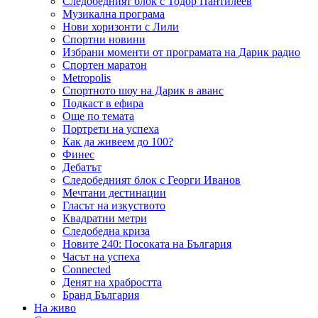
Следобедният блок с Тодор Пантилеев
Музикална програма
Нови хоризонти с Лили
Спортни новини
Избрани моменти от програмата на Дарик радио
Спортен маратон
Metropolis
Спортното шоу на Дарик в аванс
Подкаст в ефира
Още по темата
Портрети на успеха
Как да живеем до 100?
Финес
Дебатът
Следобедният блок с Георги Иванов
Мечтани дестинации
Гласът на изкуството
Квадратни метри
Следобедна криза
Новите 240: Посоката на България
Часът на успеха
Connected
Денят на храбростта
Бранд България
На живо