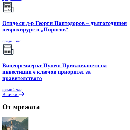
Отиде си д-р Георги Поптодоров – дългогодишен
неврохирург в „Пирогов“
преди 1 час
Вицепремиерът Пулев: Привличането на
инвестиции е ключов приоритет за
правителството
преди 1 час
Всички
От мрежата