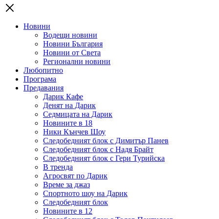
Новини
Водещи новини
Новини България
Новини от Света
Регионални новини
Любопитно
Програма
Предавания
Дарик Кафе
Денят на Дарик
Седмицата на Дарик
Новините в 18
Ники Кънчев Шоу
Следобедният блок с Димитър Панев
Следобедният блок с Надя Брайт
Следобедният блок с Гери Турийска
В тренда
Агросвят по Дарик
Време за джаз
Спортното шоу на Дарик
Следобедният блок
Новините в 12