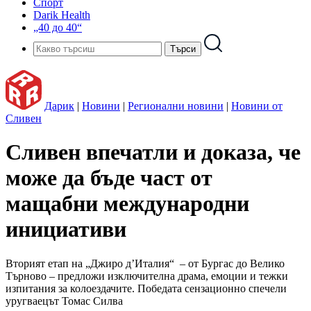
Спорт
Darik Health
„40 до 40“
Дарик
|
Новини
|
Регионални новини
|
Новини от
Сливен
Сливен впечатли и доказа, че
може да бъде част от
мащабни международни
инициативи
Вторият етап на „Джиро д’Италия“ – от Бургас до Велико
Търново – предложи изключителна драма, емоции и тежки
изпитания за колоездачите. Победата сензационно спечели
уругваецът Томас Силва