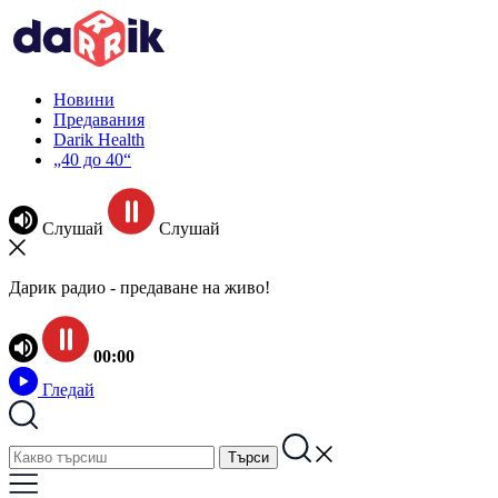
Новини
Предавания
Darik Health
„40 до 40“
Слушай
Слушай
Дарик радио - предаване на живо!
00:00
Гледай