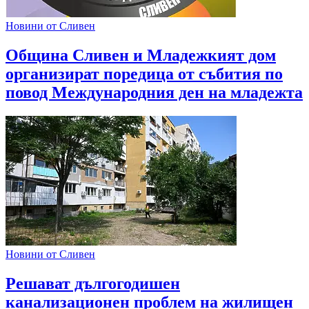
Новини от Сливен
Община Сливен и Младежкият дом
организират поредица от събития по
повод Международния ден на младежта
Новини от Сливен
Решават дългогодишен
канализационен проблем на жилищен