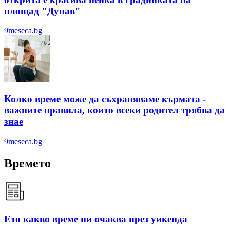
площад "Дунав"
9meseca.bg
Колко време може да съхраняваме кърмата -
важните правила, които всеки родител трябва да
знае
9meseca.bg
Времето
Ето какво време ни очаква през уикенда