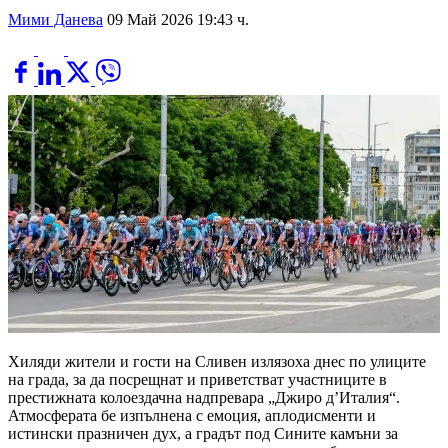
Мими Данева
09 Май 2026 19:43 ч.
Хиляди жители и гости на Сливен излязоха днес по улиците
на града, за да посрещнат и приветстват участниците в
престижната колоездачна надпревара „Джиро д’Италия“.
Атмосферата бе изпълнена с емоция, аплодисменти и
истински празничен дух, а градът под Сините камъни за