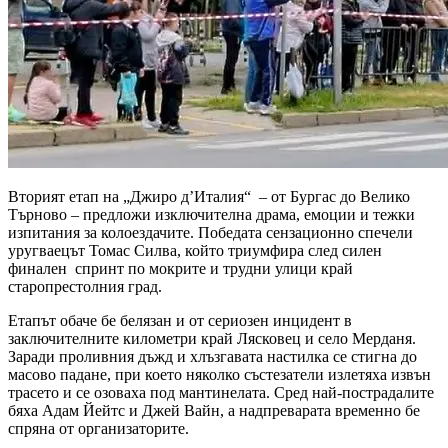
Вторият етап на „Джиро д’Италия“ – от Бургас до Велико
Търново – предложи изключителна драма, емоции и тежки
изпитания за колоездачите. Победата сензационно спечели
уругваецът Томас Силва, който триумфира след силен
финален спринт по мокрите и трудни улици край
старопрестолния град.
Етапът обаче бе белязан и от сериозен инцидент в
заключителните километри край Лясковец и село Мерданя.
Заради проливния дъжд и хлъзгавата настилка се стигна до
масово падане, при което няколко състезатели излетяха извън
трасето и се озоваха под мантинелата. Сред най-пострадалите
бяха Адам Йейтс и Джей Вайн, а надпреварата временно бе
спряна от организаторите.