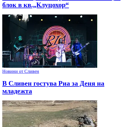
блок в кв.„Клуцохор“
Новини от Сливен
В Сливен гостува Риа за Деня на
младежта