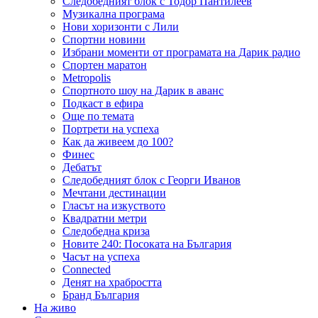
Следобедният блок с Тодор Пантилеев
Музикална програма
Нови хоризонти с Лили
Спортни новини
Избрани моменти от програмата на Дарик радио
Спортен маратон
Metropolis
Спортното шоу на Дарик в аванс
Подкаст в ефира
Още по темата
Портрети на успеха
Как да живеем до 100?
Финес
Дебатът
Следобедният блок с Георги Иванов
Мечтани дестинации
Гласът на изкуството
Квадратни метри
Следобедна криза
Новите 240: Посоката на България
Часът на успеха
Connected
Денят на храбростта
Бранд България
На живо