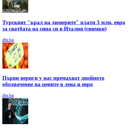
Турският "крал на дюнерите" плати 3 млн. евро
за сватбата на сина си в Италия (снимки)
dbr.bg
Първи вериги у нас премахват двойното
обозначение на цените в лева и евро
dbr.bg