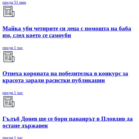
преди 51 мин
Майка уби четирите си деца с помощта на баба
им, след което се самоуби
преди 1 час
Отнеха короната на победителка в конкурс за
красота заради расистки публикации
преди 1 час
Гълъб Донев ще се бори панаирът в Пловдив да
остане държавен
преди 1 час