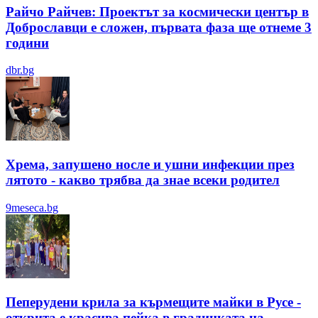
Райчо Райчев: Проектът за космически център в
Доброславци е сложен, първата фаза ще отнеме 3
години
dbr.bg
Хрема, запушено носле и ушни инфекции през
лятотo - какво трябва да знае всеки родител
9meseca.bg
Пеперудени крила за кърмещите майки в Русе -
открита е красива пейка в градинката на