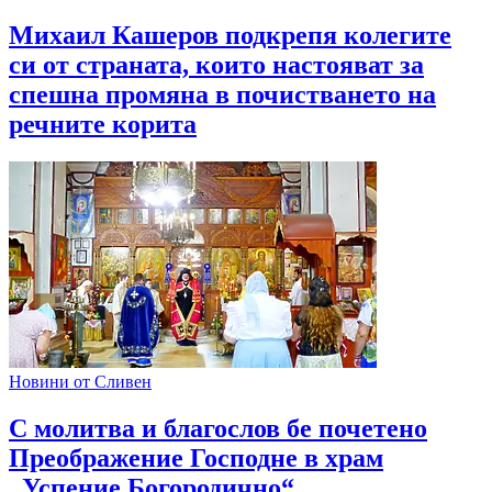
Михаил Кашеров подкрепя колегите
си от страната, които настояват за
спешна промяна в почистването на
речните корита
Новини от Сливен
С молитва и благослов бе почетено
Преображение Господне в храм
„Успение Богородично“