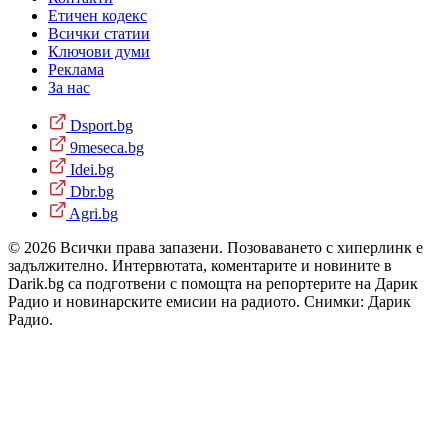
Етичен кодекс
Всички статии
Ключови думи
Реклама
За нас
Dsport.bg
9meseca.bg
Idei.bg
Dbr.bg
Agri.bg
© 2026 Всички права запазени. Позоваването с хиперлинк е
задължително. Интервютата, коментарите и новините в
Darik.bg са подготвени с помощта на репортерите на Дарик
Радио и новинарските емисии на радиото. Снимки: Дарик
Радио.