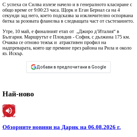
С успеха си Силва излезе начело и в генералното класиране с
общо време от 9:00:23 часа. Щорк и Еган Бернал са на 4
секунди зад него, което подсказва за изключително оспорвана
битка за розовата фланелка в следващата част от състезанието.
Утре, 10 май, е финалният етап от „Джиро д’Италия“ в
България. Маршрутът е Пловдив - София, с дължина 175 км.
Очаква се отново тежък и атрактивен профил на
надпреварата, която ще премине през района на Рила и около
яз. Искър.
Добави в предпочитани в Google
Най-ново
Обзорните новини на Дарик на 06.08.2026 г.