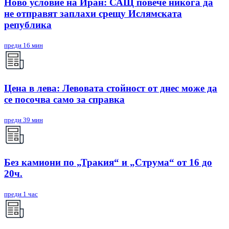
Ново условие на Иран: САЩ повече никога да
не отправят заплахи срещу Ислямската
република
преди 16 мин
Цена в лева: Левовата стойност от днес може да
се посочва само за справка
преди 39 мин
Без камиони по „Тракия“ и „Струма“ от 16 до
20ч.
преди 1 час