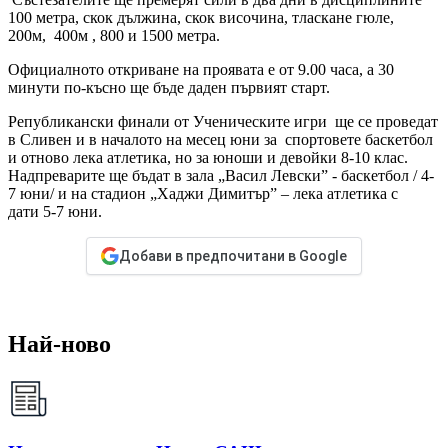
100 метра, скок дължина, скок височина, тласкане гюле,
200м, 400м , 800 и 1500 метра.
Официалното откриване на проявата е от 9.00 часа, а 30
минути по-късно ще бъде даден първият старт.
Републикански финали от Ученическите игри ще се проведат
в Сливен и в началото на месец юни за спортовете баскетбол
и отново лека атлетика, но за юноши и девойки 8-10 клас.
Надпреварите ще бъдат в зала „Васил Левски” - баскетбол / 4-
7 юни/ и на стадион „Хаджи Димитър” – лека атлетика с
дати 5-7 юни.
Добави в предпочитани в Google
Най-ново