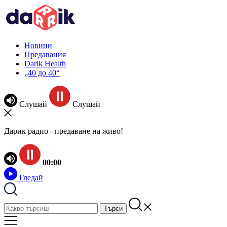
Новини
Предавания
Darik Health
„40 до 40“
Слушай
Слушай
Дарик радио - предаване на живо!
00:00
Гледай