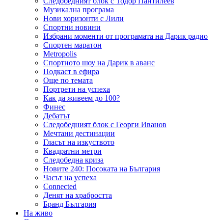
Следобедният блок с Тодор Пантилеев
Музикална програма
Нови хоризонти с Лили
Спортни новини
Избрани моменти от програмата на Дарик радио
Спортен маратон
Metropolis
Спортното шоу на Дарик в аванс
Подкаст в ефира
Още по темата
Портрети на успеха
Как да живеем до 100?
Финес
Дебатът
Следобедният блок с Георги Иванов
Мечтани дестинации
Гласът на изкуството
Квадратни метри
Следобедна криза
Новите 240: Посоката на България
Часът на успеха
Connected
Денят на храбростта
Бранд България
На живо