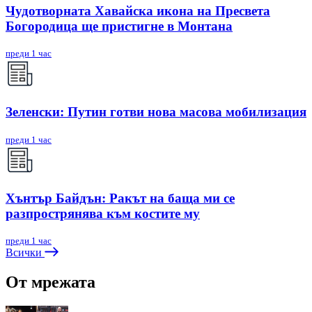
Чудотворната Хавайска икона на Пресвета
Богородица ще пристигне в Монтана
преди 1 час
Зеленски: Путин готви нова масова мобилизация
преди 1 час
Хънтър Байдън: Ракът на баща ми се
разпрострянява към костите му
преди 1 час
Всички
От мрежата