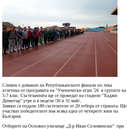
Сливен е домакин на Републиканските финали по лека
атлетика от програмата на "Ученически игри '26 в групите на
5-7 клас. Състезанията ще се проведат на стадион "Хаджи
Димитър" утре и в неделя /30 и 31 май/.
Заявки са подали 180 състезатели от 20 отбора от страната. Ще
участват победителите във всяка една от четирите зони на
България.
Отборите на Основно училище „Д-р Иван Селимински“ при