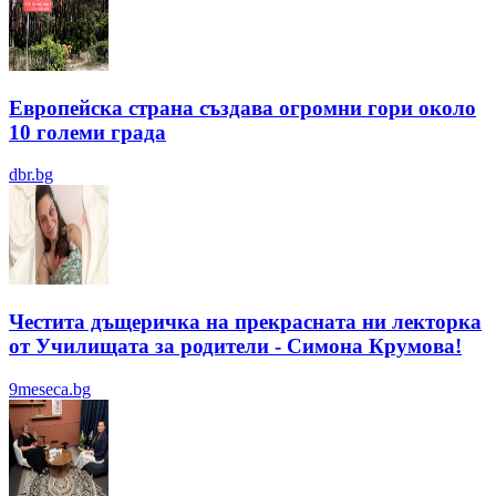
Европейска страна създава огромни гори около
10 големи града
dbr.bg
Честита дъщеричка на прекрасната ни лекторка
от Училищата за родители - Симона Крумова!
9meseca.bg