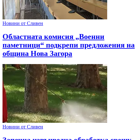
Новини от Сливен
Областната комисия „Военни
паметници“ подкрепи предложения на
община Нова Загора
Новини от Сливен
Започна извънредна обработка срещу