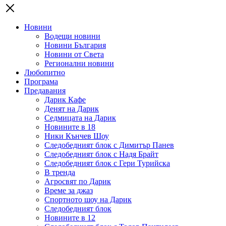
Новини
Водещи новини
Новини България
Новини от Света
Регионални новини
Любопитно
Програма
Предавания
Дарик Кафе
Денят на Дарик
Седмицата на Дарик
Новините в 18
Ники Кънчев Шоу
Следобедният блок с Димитър Панев
Следобедният блок с Надя Брайт
Следобедният блок с Гери Турийска
В тренда
Агросвят по Дарик
Време за джаз
Спортното шоу на Дарик
Следобедният блок
Новините в 12