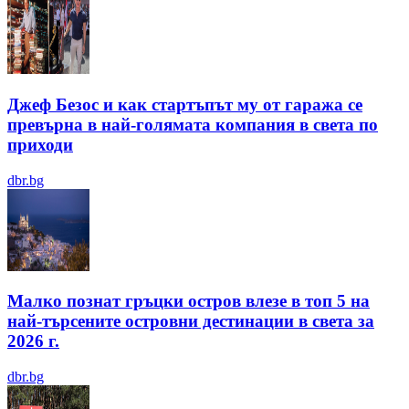
Джеф Безос и как стартъпът му от гаража се
превърна в най-голямата компания в света по
приходи
dbr.bg
Малко познат гръцки остров влезе в топ 5 на
най-търсените островни дестинации в света за
2026 г.
dbr.bg