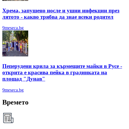
Хрема, запушено носле и ушни инфекции през
лятотo - какво трябва да знае всеки родител
9meseca.bg
Пеперудени крила за кърмещите майки в Русе -
открита е красива пейка в градинката на
площад "Дунав"
9meseca.bg
Времето