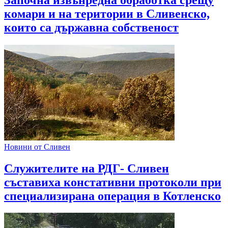
комари и на територии в Сливенско,
които са държавна собственост
Новини от Сливен
Служителите на РДГ- Сливен
съставиха констативни протоколи при
специализирана операция в Котленско