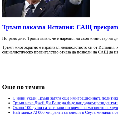
Тръмп наказва Испания: САЩ прекратяв
По-рано днес Тръмп заяви, че е наредил на своя министър на 
Тръмп многократно е изразявал недоволството си от Испания, к
социалистическо правителство отказа да позволи на САЩ да из
Още по темата
С нови укази Тръмп затяга още имиграционната полити
Тръмп иска Джей Ди Ванс да бъде кандидат-президентът н
Около 100 души са загинали по време на масовото нахлув
Най-малко 72 000 мигранти са влезли в Сеута миналата с