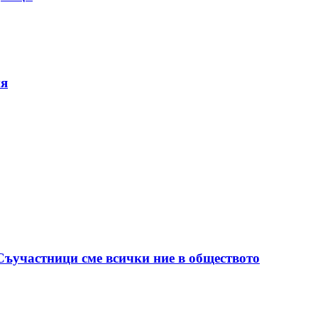
ия
 Съучастници сме всички ние в обществото