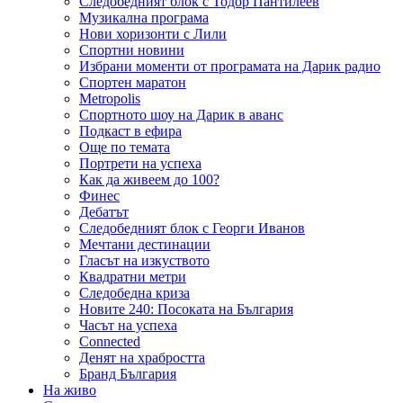
Следобедният блок с Тодор Пантилеев
Музикална програма
Нови хоризонти с Лили
Спортни новини
Избрани моменти от програмата на Дарик радио
Спортен маратон
Metropolis
Спортното шоу на Дарик в аванс
Подкаст в ефира
Още по темата
Портрети на успеха
Как да живеем до 100?
Финес
Дебатът
Следобедният блок с Георги Иванов
Мечтани дестинации
Гласът на изкуството
Квадратни метри
Следобедна криза
Новите 240: Посоката на България
Часът на успеха
Connected
Денят на храбростта
Бранд България
На живо