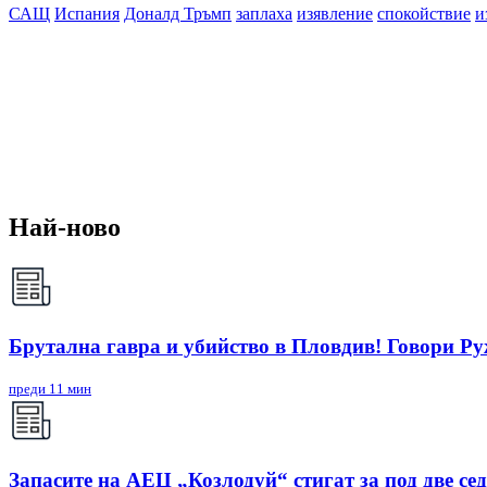
САЩ
Испания
Доналд Тръмп
заплаха
изявление
спокойствие
и
Най-ново
Брутална гавра и убийство в Пловдив! Говори Р
преди 11 мин
Запасите на АЕЦ „Козлодуй“ стигат за под две се