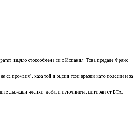
ратят изцяло стокообмена си с Испания. Това предаде Франс
се променя", каза той и оцени тези връзки като полезни и за
алите държави членки, добави източникът, цитиран от БТА.