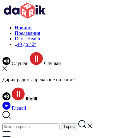
Новини
Предавания
Darik Health
„40 до 40“
Слушай
Слушай
Дарик радио - предаване на живо!
00:00
Гледай