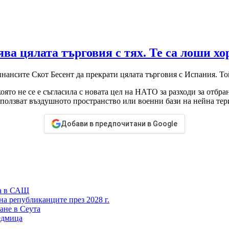
а цялата търговия с тях. Те са лоши хо
финансите Скот Бесент да прекрати цялата търговия с Испания. 
оято не се е съгласила с новата цел на НАТО за разходи за отбра
ползват въздушното пространство или военни бази на нейна тери
Добави в предпочитани в Google
ка в САЩ
а републиканците през 2028 г.
ане в Сеута
едмица