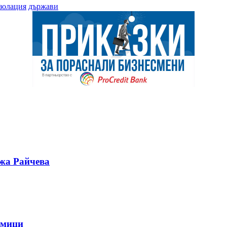
золация
държави
ужа Райчева
дмици