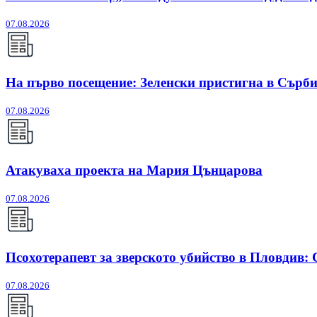
07.08.2026
На първо посещение: Зеленски пристигна в Сърб
07.08.2026
Атакуваха проекта на Мария Цънцарова
07.08.2026
Псохотерапевт за зверското убийство в Пловдив:
07.08.2026