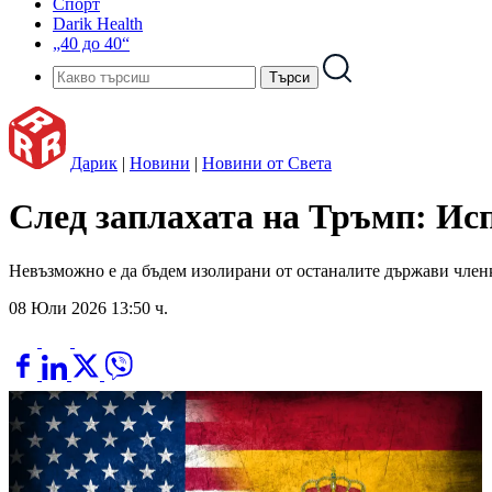
Спорт
Darik Health
„40 до 40“
Дарик
|
Новини
|
Новини от Света
След заплахата на Тръмп: Ис
Невъзможно е да бъдем изолирани от останалите държави членк
08 Юли 2026 13:50 ч.