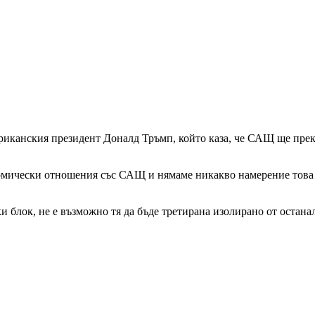
риканския президент Доналд Тръмп, който каза, че САЩ ще прек
ически отношения със САЩ и нямаме никакво намерение това да 
ки блок, не е възможно тя да бъде третирана изолирано от остан