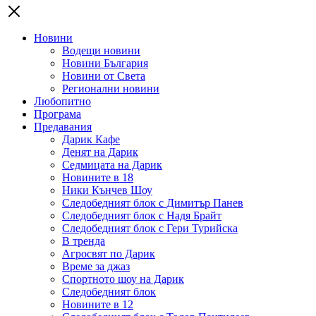
Новини
Водещи новини
Новини България
Новини от Света
Регионални новини
Любопитно
Програма
Предавания
Дарик Кафе
Денят на Дарик
Седмицата на Дарик
Новините в 18
Ники Кънчев Шоу
Следобедният блок с Димитър Панев
Следобедният блок с Надя Брайт
Следобедният блок с Гери Турийска
В тренда
Агросвят по Дарик
Време за джаз
Спортното шоу на Дарик
Следобедният блок
Новините в 12