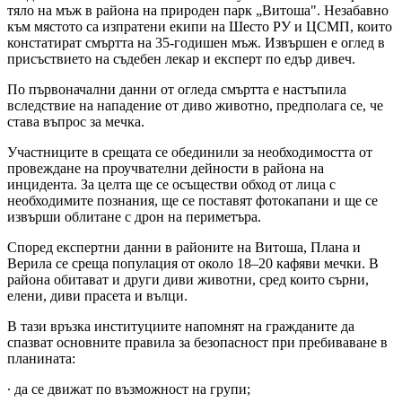
тяло на мъж в района на природен парк „Витоша". Незабавно
към мястото са изпратени екипи на Шесто РУ и ЦСМП, които
констатират смъртта на 35-годишен мъж. Извършен е оглед в
присъствието на съдебен лекар и експерт по едър дивеч.
По първоначални данни от огледа смъртта е настъпила
вследствие на нападение от диво животно, предполага се, че
става въпрос за мечка.
Участниците в срещата се обединили за необходимостта от
провеждане на проучвателни дейности в района на
инцидента. За целта ще се осъществи обход от лица с
необходимите познания, ще се поставят фотокапани и ще се
извърши облитане с дрон на периметъра.
Според експертни данни в районите на Витоша, Плана и
Верила се среща популация от около 18–20 кафяви мечки. В
района обитават и други диви животни, сред които сърни,
елени, диви прасета и вълци.
В тази връзка институциите напомнят на гражданите да
спазват основните правила за безопасност при пребиваване в
планината:
∙ да се движат по възможност на групи;