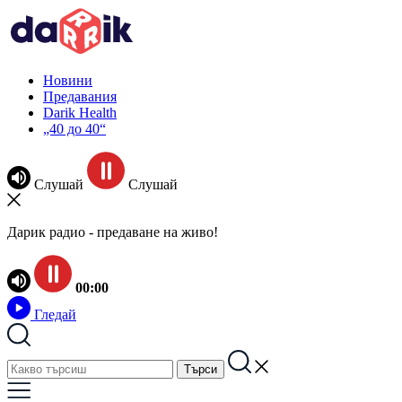
Новини
Предавания
Darik Health
„40 до 40“
Слушай
Слушай
Дарик радио - предаване на живо!
00:00
Гледай