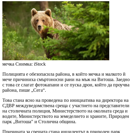
мечка
Снимка: iStock
Полицията е обезопасила района, в който мечка и малкото й
мече причиниха смъртоносни рани на мъж на Витоша. Заедно
с това се слагат фотокапани и се пуска дрон, който да проучва
района, пише „Сега“.
Това стана ясно на проведена по инициатива на директора на
СДВР междуведомствена среща с участието на представители
на столичната полиция, Министерството на околната среда и
водите, Министерството на земеделието и храните, Природен
парк „Витоша" и Столична община.
Причината за срещата стана инцидентът в природен парк