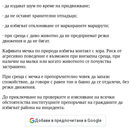
∙ да издават шум по време на придвижване;
∙ да не оставят хранителни отпадъци;
∙ да избягват отклоняване от маркираните маршрути;
∙ при среща с диво животно да не предприемат резки
движения и да не бягат.
Кафявата мечка по природа избягва контакт с хора. Риск от
агресивно поведение е възможен при внезапна среща, при
наличие на малки или когато животното се почувства
застрашено.
При среща с мечка е препоръчително човек да запази
спокойствие, да говори с равен тон и бавно да се отдалечи, без
резки движения.
До приключване на проверките и изясняване на всички
обстоятелства институциите препоръчват на гражданите да
избягват района на инцидента.
Добави в предпочитани в Google