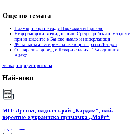
Още по темата
Пламъци горят между Първомай и Брягово
Нидерландски всекидневник: Сред еврейските младежи
при инцидента в Банско имало и нидерландци
Жена наръга четирима мъже в центъра на Лондон
От парализа до чудо: Лекари спасиха 15-годишния
Алекс
мечка
инцидент
витоша
Най-ново
МО: Дронът, паднал край „Кардам“, най-
вероятно е украинска примамка „Майя“
преди 30 мин