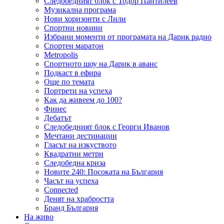
Следобедният блок с Тодор Пантилеев
Музикална програма
Нови хоризонти с Лили
Спортни новини
Избрани моменти от програмата на Дарик радио
Спортен маратон
Metropolis
Спортното шоу на Дарик в аванс
Подкаст в ефира
Още по темата
Портрети на успеха
Как да живеем до 100?
Финес
Дебатът
Следобедният блок с Георги Иванов
Мечтани дестинации
Гласът на изкуството
Квадратни метри
Следобедна криза
Новите 240: Посоката на България
Часът на успеха
Connected
Денят на храбростта
Бранд България
На живо