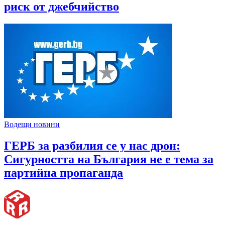
риск от джебчийство
Водещи новини
ГЕРБ за разбилия се у нас дрон:
Сигурността на България не е тема за
партийна пропаганда