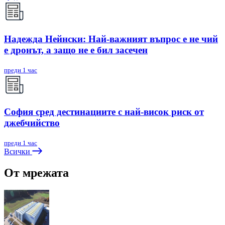
Надежда Нейнски: Най-важният въпрос е не чий
е дронът, а защо не е бил засечен
преди 1 час
София сред дестинациите с най-висок риск от
джебчийство
преди 1 час
Всички
От мрежата