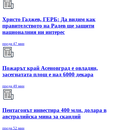
Христо Гаджев, ГЕРБ: Да видим как
правителството на Радев ще защити
националния ни интерес
преди 47 мин
Пожарът край Асеновград е овладян,
засегнатата площ е над 6000 декара
преди 49 мин
Пентагонът инвестира 400 млн. долара в
австралийска мина за скандий
преди 52 мин