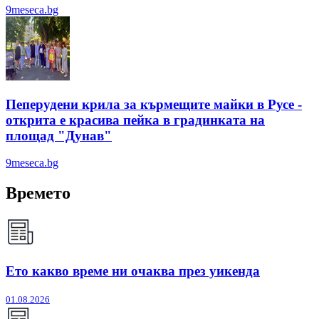
9meseca.bg
Пеперудени крила за кърмещите майки в Русе -
открита е красива пейка в градинката на
площад "Дунав"
9meseca.bg
Времето
Ето какво време ни очаква през уикенда
01.08.2026