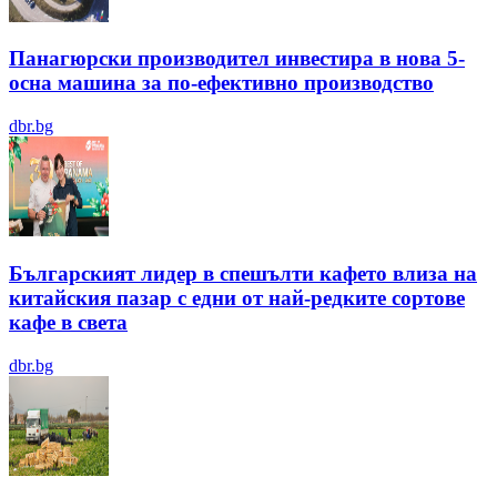
Панагюрски производител инвестира в нова 5-
осна машина за по-ефективно производство
dbr.bg
Българският лидер в спешълти кафето влиза на
китайския пазар с едни от най-редките сортове
кафе в света
dbr.bg