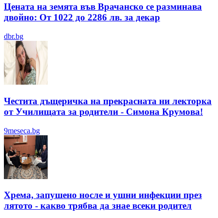
Цената на земята във Врачанско се разминава
двойно: От 1022 до 2286 лв. за декар
dbr.bg
Честита дъщеричка на прекрасната ни лекторка
от Училищата за родители - Симона Крумова!
9meseca.bg
Хрема, запушено носле и ушни инфекции през
лятотo - какво трябва да знае всеки родител