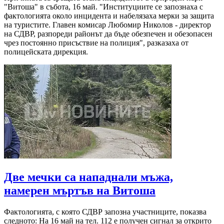
"Витоша" в събота, 16 май. "Институциите се запознаха с
фактологията около инцидента и набелязаха мерки за защита
на туристите. Главен комисар Любомир Николов - директор
на СДВР, разпореди районът да бъде обезпечен и обезопасен
чрез постоянно присъствие на полиция", разказаха от
полицейската дирекция.
Две мечки са нападнали мъжа,
намерен мъртъв на Витоша
Фактологията, с която СДВР запозна участниците, показва
следното: На 16 май на тел. 112 е получен сигнал за открито