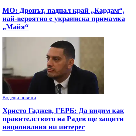
МО: Дронът, паднал край „Кардам“,
най-вероятно е украинска примамка
„Майя“
Водещи новини
Христо Гаджев, ГЕРБ: Да видим как
правителството на Радев ще защити
националния ни интерес