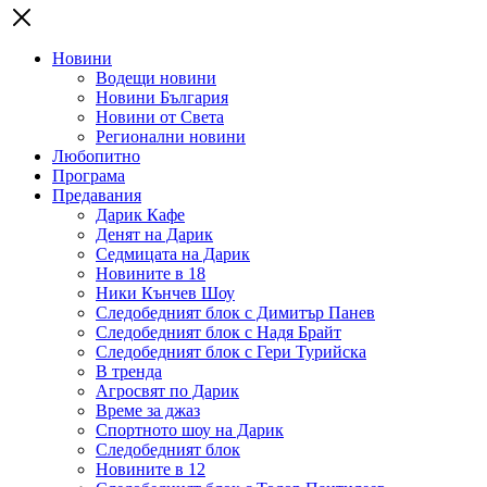
Новини
Водещи новини
Новини България
Новини от Света
Регионални новини
Любопитно
Програма
Предавания
Дарик Кафе
Денят на Дарик
Седмицата на Дарик
Новините в 18
Ники Кънчев Шоу
Следобедният блок с Димитър Панев
Следобедният блок с Надя Брайт
Следобедният блок с Гери Турийска
В тренда
Агросвят по Дарик
Време за джаз
Спортното шоу на Дарик
Следобедният блок
Новините в 12