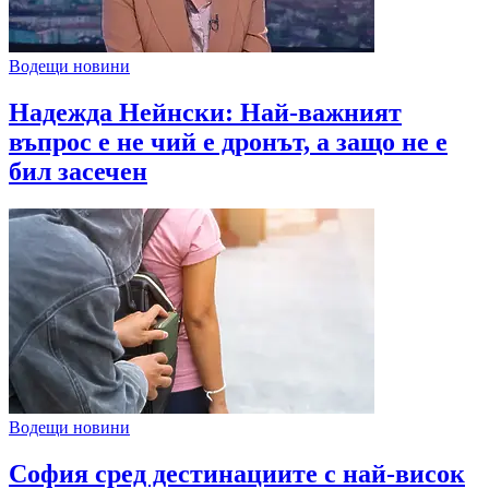
Водещи новини
Надежда Нейнски: Най-важният
въпрос е не чий е дронът, а защо не е
бил засечен
Водещи новини
София сред дестинациите с най-висок