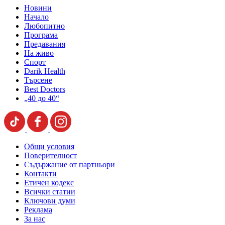
Новини
Начало
Любопитно
Програма
Предавания
На живо
Спорт
Darik Health
Търсене
Best Doctors
„40 до 40“
Общи условия
Поверителност
Съдържание от партньори
Контакти
Етичен кодекс
Всички статии
Ключови думи
Реклама
За нас