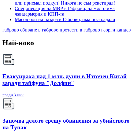
или приемал подкуп! Никога не съм рекетирал!
Спецоперация на МВР в Габрово, на място има
жандармерия и КПП-та
Масов бой на пазара в Габрово, има пострадали
габрово
сбиване в габрово
протести в габрово
георги кандев
Най-ново
Евакуираха над 1 млн. души в Източен Китай
заради тайфуна "Долфин"
преди 3 мин
Започва делото срещу обвинения за убийството
на Тупак