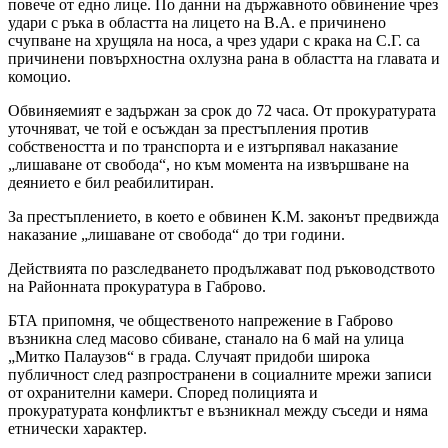
повече от едно лице. По данни на държавното обвинение чрез
удари с ръка в областта на лицето на В.А. е причинено
счупване на хрущяла на носа, а чрез удари с крака на С.Г. са
причинени повърхностна охлузна рана в областта на главата и
комоцио.
Обвиняемият е задържан за срок до 72 часа. От прокуратурата
уточняват, че той е осъждан за престъпления против
собствеността и по транспорта и е изтърпявал наказание
„лишаване от свобода“, но към момента на извършване на
деянието е бил реабилитиран.
За престъплението, в което е обвинен К.М. законът предвижда
наказание „лишаване от свобода“ до три години.
Действията по разследването продължават под ръководството
на Районната прокуратура в Габрово.
БТА припомня, че общественото напрежение в Габрово
възникна след масово сбиване, станало на 6 май на улица
„Митко Палаузов“ в града. Случаят придоби широка
публичност след разпространени в социалните мрежи записи
от охранителни камери. Според полицията и
прокуратурата конфликтът е възникнал между съседи и няма
етнически характер.