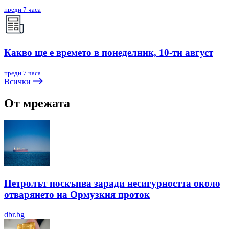
преди 7 часа
Какво ще е времето в понеделник, 10-ти август
преди 7 часа
Всички
От мрежата
Петролът поскъпва заради несигурността около
отварянето на Ормузкия проток
dbr.bg