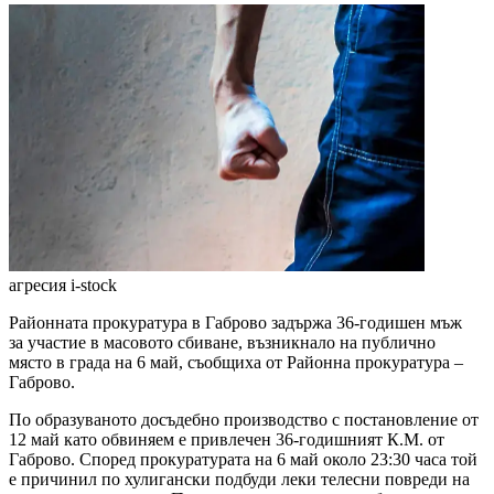
агресия
i-stock
Районната прокуратура в Габрово задържа 36-годишен мъж
за участие в масовото сбиване, възникнало на публично
място в града на 6 май, съобщиха от Районна прокуратура –
Габрово.
По образуваното досъдебно производство с постановление от
12 май като обвиняем е привлечен 36-годишният К.М. от
Габрово. Според прокуратурата на 6 май около 23:30 часа той
е причинил по хулигански подбуди леки телесни повреди на