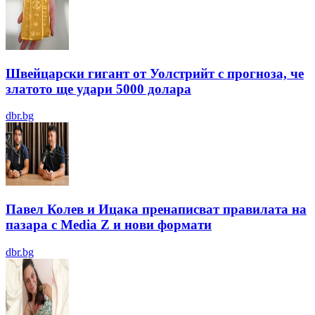
Швейцарски гигант от Уолстрийт с прогноза, че
златото ще удари 5000 долара
dbr.bg
Павел Колев и Ицака пренаписват правилата на
пазара с Media Z и нови формати
dbr.bg