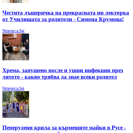
Честита дъщеричка на прекрасната ни лекторка
от Училищата за родители - Симона Крумова!
9meseca.bg
Хрема, запушено носле и ушни инфекции през
лятотo - какво трябва да знае всеки родител
9meseca.bg
Пеперудени крила за кърмещите майки в Русе -