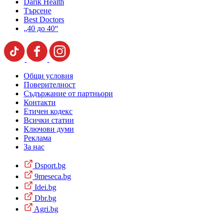
Darik Health
Търсене
Best Doctors
„40 до 40“
Общи условия
Поверителност
Съдържание от партньори
Контакти
Етичен кодекс
Всички статии
Ключови думи
Реклама
За нас
Dsport.bg
9meseca.bg
Idei.bg
Dbr.bg
Agri.bg