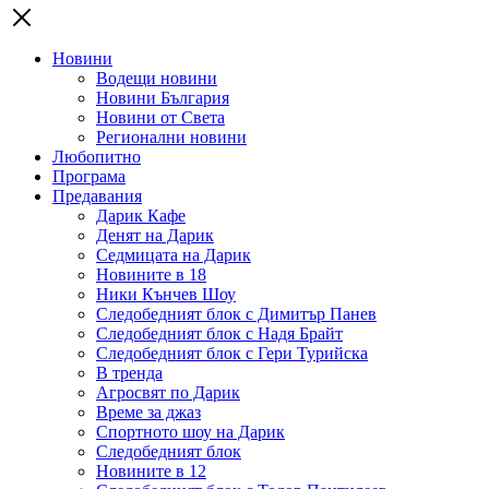
Новини
Водещи новини
Новини България
Новини от Света
Регионални новини
Любопитно
Програма
Предавания
Дарик Кафе
Денят на Дарик
Седмицата на Дарик
Новините в 18
Ники Кънчев Шоу
Следобедният блок с Димитър Панев
Следобедният блок с Надя Брайт
Следобедният блок с Гери Турийска
В тренда
Агросвят по Дарик
Време за джаз
Спортното шоу на Дарик
Следобедният блок
Новините в 12