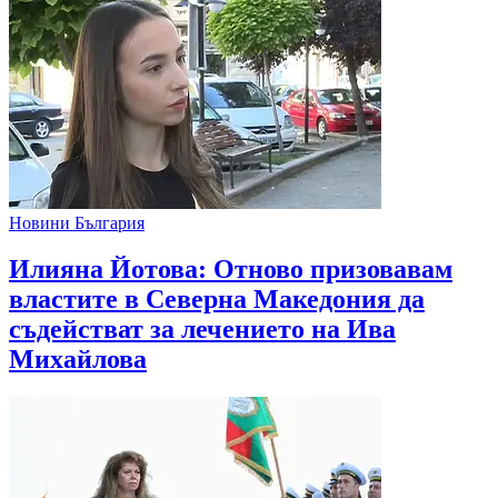
Новини България
Илияна Йотова: Отново призовавам
властите в Северна Македония да
съдействат за лечението на Ива
Михайлова