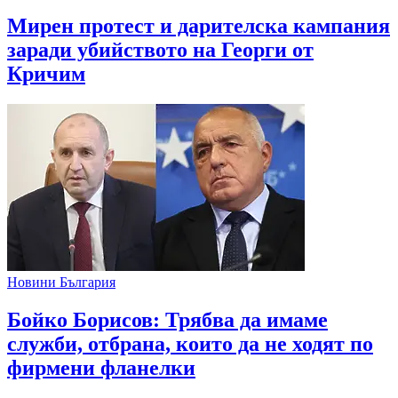
Мирен протест и дарителска кампания
заради убийството на Георги от
Кричим
Новини България
Бойко Борисов: Трябва да имаме
служби, отбрана, които да не ходят по
фирмени фланелки