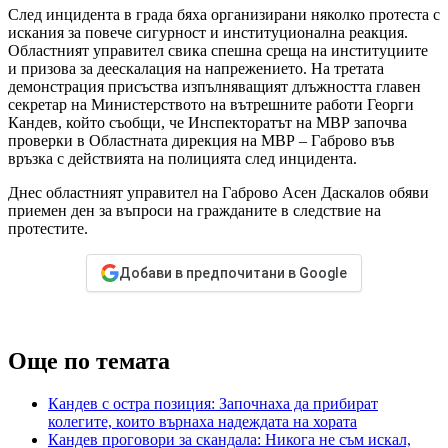
След инцидента в града бяха организирани няколко протеста с
искания за повече сигурност и институционална реакция.
Областният управител свика спешна среща на институциите
и призова за деескалация на напрежението. На третата
демонстрация присъства изпълняващият длъжността главен
секретар на Министерството на вътрешните работи Георги
Кандев, който съобщи, че Инспекторатът на МВР започва
проверки в Областната дирекция на МВР – Габрово във
връзка с действията на полицията след инцидента.
Днес областният управител на Габрово Асен Даскалов обяви
приемен ден за въпроси на гражданите в следствие на
протестите.
Добави в предпочитани в Google
Още по темата
Кандев с остра позиция: Започнаха да прибират
колегите, които върнаха надеждата на хората
Кандев проговори за скандала: Никога не съм искал,