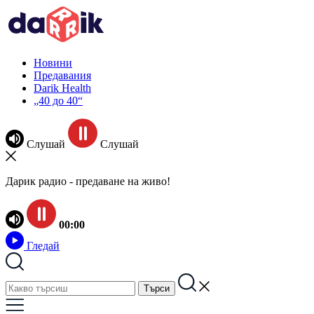
Новини
Предавания
Darik Health
„40 до 40“
Слушай
Слушай
Дарик радио - предаване на живо!
00:00
Гледай