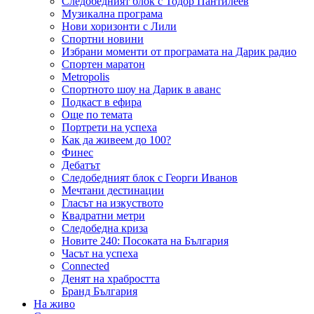
Следобедният блок с Тодор Пантилеев
Музикална програма
Нови хоризонти с Лили
Спортни новини
Избрани моменти от програмата на Дарик радио
Спортен маратон
Metropolis
Спортното шоу на Дарик в аванс
Подкаст в ефира
Още по темата
Портрети на успеха
Как да живеем до 100?
Финес
Дебатът
Следобедният блок с Георги Иванов
Мечтани дестинации
Гласът на изкуството
Квадратни метри
Следобедна криза
Новите 240: Посоката на България
Часът на успеха
Connected
Денят на храбростта
Бранд България
На живо