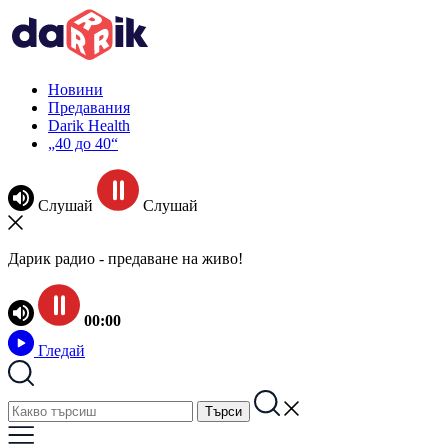
Новини
Предавания
Darik Health
„40 до 40“
Слушай
Слушай
Дарик радио - предаване на живо!
00:00
Гледай