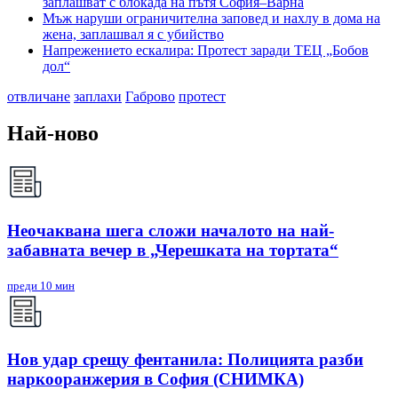
заплашват с блокада на пътя София–Варна
Мъж наруши ограничителна заповед и нахлу в дома на
жена, заплашвал я с убийство
Напрежението ескалира: Протест заради ТЕЦ „Бобов
дол“
отвличане
заплахи
Габрово
протест
Най-ново
Неочаквана шега сложи началото на най-
забавната вечер в „Черешката на тортата“
преди 10 мин
Нов удар срещу фентанила: Полицията разби
наркооранжерия в София (СНИМКА)