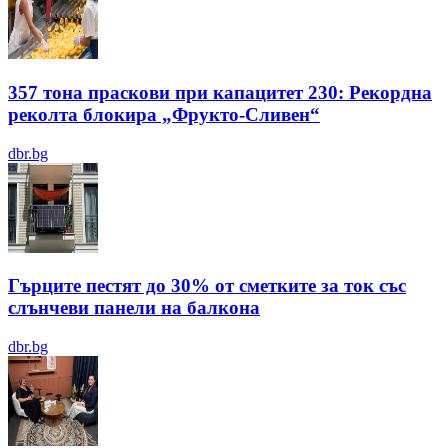
357 тона праскови при капацитет 230: Рекордна
реколта блокира „Фрукто-Сливен“
dbr.bg
Гърците пестят до 30% от сметките за ток със
слънчеви панели на балкона
dbr.bg