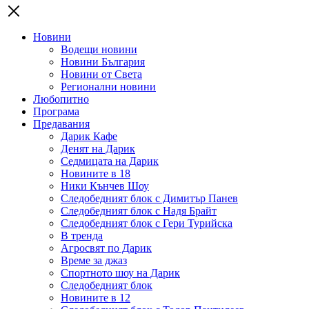
Новини
Водещи новини
Новини България
Новини от Света
Регионални новини
Любопитно
Програма
Предавания
Дарик Кафе
Денят на Дарик
Седмицата на Дарик
Новините в 18
Ники Кънчев Шоу
Следобедният блок с Димитър Панев
Следобедният блок с Надя Брайт
Следобедният блок с Гери Турийска
В тренда
Агросвят по Дарик
Време за джаз
Спортното шоу на Дарик
Следобедният блок
Новините в 12