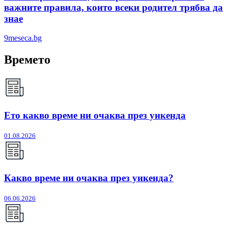
важните правила, които всеки родител трябва да
знае
9meseca.bg
Времето
Ето какво време ни очаква през уикенда
01.08.2026
Какво време ни очаква през уикенда?
06.06.2026