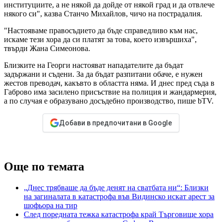
институциите, а не някой да дойде от някой град и да отвлече
някого си", казва Станчо Михайлов, чичо на пострадалия.
"Настояваме правосъдието да бъде справедливо към нас,
искаме тези хора да си платят за това, което извършиха",
твърди Жана Симеонова.
Близките на Георги настояват нападателите да бъдат
задържани и съдени. За да бъдат разпитани обаче, е нужен
жестов преводач, какъвто в областта няма. И днес пред съда в
Габрово има засилено присъствие на полиция и жандармерия,
а по случая е образувано досъдебно производство, пише bTV.
Добави в предпочитани в Google
Още по темата
„Днес трябваше да бъде денят на сватбата ни“: Близки
на загиналата в катастрофа във Видинско искат арест за
шофьора на тир
След поредната тежка катастрофа край Търговище хора