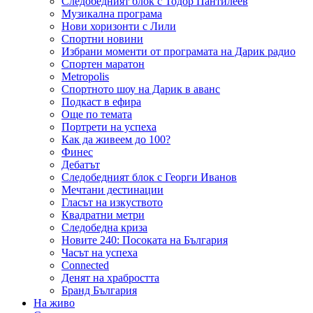
Следобедният блок с Тодор Пантилеев
Музикална програма
Нови хоризонти с Лили
Спортни новини
Избрани моменти от програмата на Дарик радио
Спортен маратон
Metropolis
Спортното шоу на Дарик в аванс
Подкаст в ефира
Още по темата
Портрети на успеха
Как да живеем до 100?
Финес
Дебатът
Следобедният блок с Георги Иванов
Мечтани дестинации
Гласът на изкуството
Квадратни метри
Следобедна криза
Новите 240: Посоката на България
Часът на успеха
Connected
Денят на храбростта
Бранд България
На живо