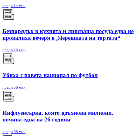
преди 14 мин
Безпорядък в кухнята и липсваща посуда едва не
провалиха вечеря в „Черешката на тортата“
преди 26 мин
Убиха с павета национал по футбол
преди 56 мин
Инфлуенсърка, която вдъхнови милиони,
почина едва на 26 години
преди 58 мин