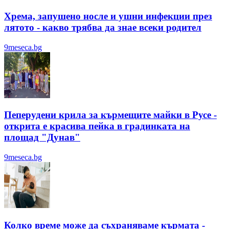
Хрема, запушено носле и ушни инфекции през
лятотo - какво трябва да знае всеки родител
9meseca.bg
Пеперудени крила за кърмещите майки в Русе -
открита е красива пейка в градинката на
площад "Дунав"
9meseca.bg
Колко време може да съхраняваме кърмата -