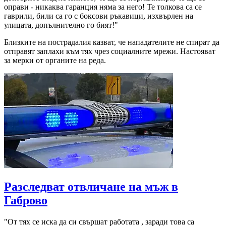
оправи - никаква гаранция няма за него! Те толкова са се
гаврили, били са го с боксови ръкавици, изхвърлен на
улицата, допълнително го бият!"
Близките на пострадалия казват, че нападателите не спират да
отправят заплахи към тях чрез социалните мрежи. Настояват
за мерки от органите на реда.
Разследват отвличане на мъж в
Габрово
"От тях се иска да си свършат работата , заради това са