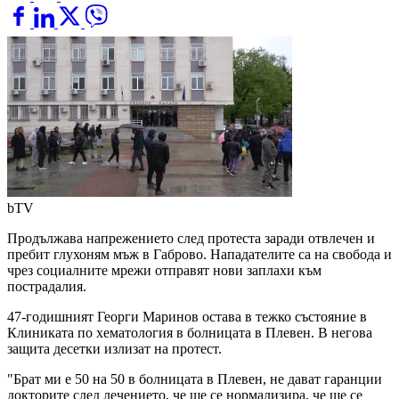
bTV
Продължава напрежението след протеста заради отвлечен и
пребит глухоням мъж в Габрово. Нападателите са на свобода и
чрез социалните мрежи отправят нови заплахи към
пострадалия.
47-годишният Георги Маринов остава в тежко състояние в
Клиниката по хематология в болницата в Плевен. В негова
защита десетки излизат на протест.
"Брат ми е 50 на 50 в болницата в Плевен, не дават гаранции
докторите след лечението, че ще се нормализира, че ще се