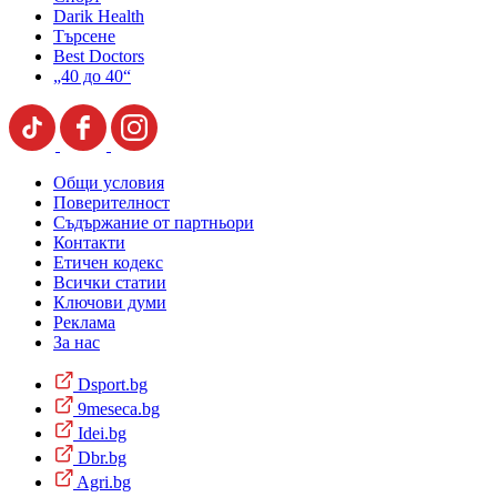
Darik Health
Търсене
Best Doctors
„40 до 40“
Общи условия
Поверителност
Съдържание от партньори
Контакти
Етичен кодекс
Всички статии
Ключови думи
Реклама
За нас
Dsport.bg
9meseca.bg
Idei.bg
Dbr.bg
Agri.bg