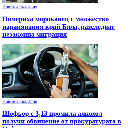
Новини България
Намериха мароканец с множество
наранявания край Бяла, разследват
незаконна миграция
Новини България
Шофьор с 3,13 промила алкохол
получи обвинение от прокуратурата в