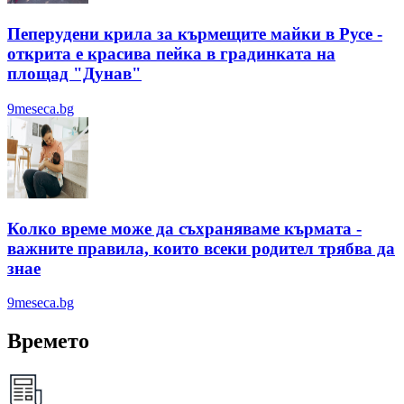
Пеперудени крила за кърмещите майки в Русе -
открита е красива пейка в градинката на
площад "Дунав"
9meseca.bg
Колко време може да съхраняваме кърмата -
важните правила, които всеки родител трябва да
знае
9meseca.bg
Времето