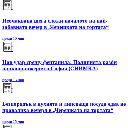
Неочаквана шега сложи началото на най-
забавната вечер в „Черешката на тортата“
преди 10 мин
Нов удар срещу фентанила: Полицията разби
наркооранжерия в София (СНИМКА)
преди 13 мин
Безпорядък в кухнята и липсваща посуда едва не
провалиха вечеря в „Черешката на тортата“
преди 25 мин