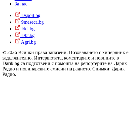
За нас
Dsport.bg
9meseca.bg
Idei.bg
Dbr.bg
Agri.bg
© 2026 Всички права запазени. Позоваването с хиперлинк е
задължително. Интервютата, коментарите и новините в
Darik.bg са подготвени с помощта на репортерите на Дарик
Радио и новинарските емисии на радиото. Снимки: Дарик
Радио.