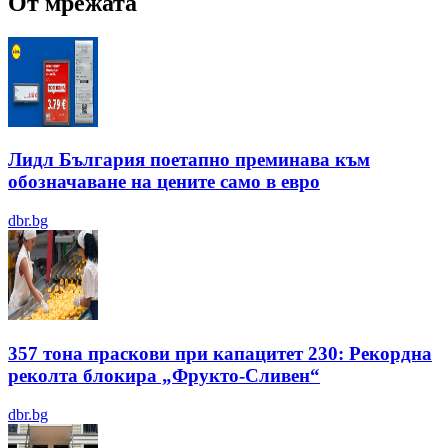
От мрежата
Лидл България поетапно преминава към
обозначаване на цените само в евро
dbr.bg
357 тона праскови при капацитет 230: Рекордна
реколта блокира „Фрукто-Сливен“
dbr.bg