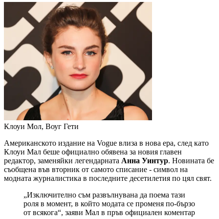
Клоуи Мол, Воуг
Гети
Американското издание на Vogue влиза в нова ера, след като
Клоуи Мал беше официално обявена за новия главен
редактор, заменяйки легендарната
Анна Уинтур
. Новината бе
съобщена във вторник от самото списание - символ на
модната журналистика в последните десетилетия по цял свят.
„Изключително съм развълнувана да поема тази
роля в момент, в който модата се променя по-бързо
от всякога“, заяви Мал в пръв официален коментар