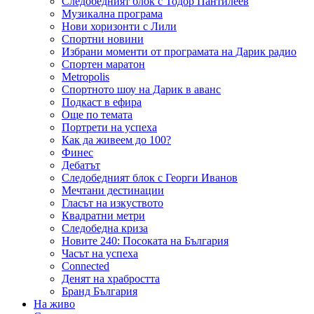
Следобедният блок с Тодор Пантилеев
Музикална програма
Нови хоризонти с Лили
Спортни новини
Избрани моменти от програмата на Дарик радио
Спортен маратон
Metropolis
Спортното шоу на Дарик в аванс
Подкаст в ефира
Още по темата
Портрети на успеха
Как да живеем до 100?
Финес
Дебатът
Следобедният блок с Георги Иванов
Мечтани дестинации
Гласът на изкуството
Квадратни метри
Следобедна криза
Новите 240: Посоката на България
Часът на успеха
Connected
Денят на храбростта
Бранд България
На живо