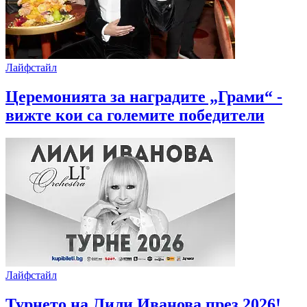
Лайфстайл
Церемонията за наградите „Грами“ -
вижте кои са големите победители
Лайфстайл
Турнето на Лили Иванова през 2026!