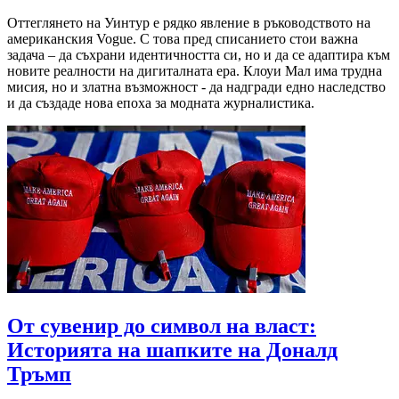
Оттеглянето на Уинтур е рядко явление в ръководството на
американския Vogue. С това пред списанието стои важна
задача – да съхрани идентичността си, но и да се адаптира към
новите реалности на дигиталната ера. Клоуи Мал има трудна
мисия, но и златна възможност - да надгради едно наследство
и да създаде нова епоха за модната журналистика.
От сувенир до символ на власт:
Историята на шапките на Доналд
Тръмп