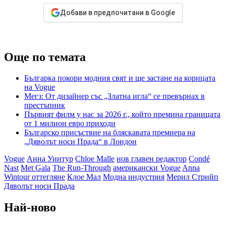
Добави в предпочитани в Google
Още по темата
Българка покори модния свят и ще застане на корицата
на Vogue
Мегз: От дизайнер със „Златна игла“ се превърнах в
престъпник
Първият филм у нас за 2026 г., който премина границата
от 1 милион евро приходи
Българско присъствие на бляскавата премиера на
„Дяволът носи Прада“ в Лондон
Vogue
Анна Уинтур
Chloe Malle
нов главен редактор
Condé
Nast
Met Gala
The Run-Through
американски Vogue
Anna
Wintour оттегляне
Клое Мал
Модна индустрия
Мерил Стрийп
Дяволът носи Прада
Най-ново