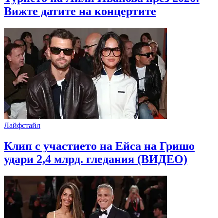
Вижте датите на концертите
Лайфстайл
Клип с участието на Ейса на Гришо
удари 2,4 млрд. гледания (ВИДЕО)