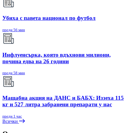
Убиха с павета национал по футбол
преди 56 мин
Инфлуенсърка, която вдъхнови милиони,
почина едва на 26 години
преди 58 мин
Мащабна акция на ДАНС и БАБХ: Иззеха 115
кг и 527 литра забранени препарати у нас
преди 1 час
Всички