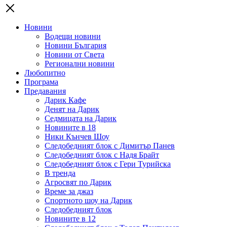
Новини
Водещи новини
Новини България
Новини от Света
Регионални новини
Любопитно
Програма
Предавания
Дарик Кафе
Денят на Дарик
Седмицата на Дарик
Новините в 18
Ники Кънчев Шоу
Следобедният блок с Димитър Панев
Следобедният блок с Надя Брайт
Следобедният блок с Гери Турийска
В тренда
Агросвят по Дарик
Време за джаз
Спортното шоу на Дарик
Следобедният блок
Новините в 12