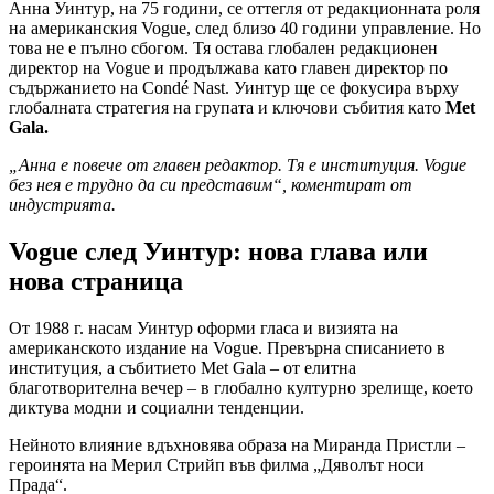
Анна Уинтур, на 75 години, се оттегля от редакционната роля
на американския Vogue, след близо 40 години управление. Но
това не е пълно сбогом. Тя остава глобален редакционен
директор на Vogue и продължава като главен директор по
съдържанието на Condé Nast. Уинтур ще се фокусира върху
глобалната стратегия на групата и ключови събития като
Met
Gala.
„Анна е повече от главен редактор. Тя е институция. Vogue
без нея е трудно да си представим“, коментират от
индустрията.
Vogue след Уинтур: нова глава или
нова страница
От 1988 г. насам Уинтур оформи гласа и визията на
американското издание на Vogue. Превърна списанието в
институция, а събитието Met Gala – от елитна
благотворителна вечер – в глобално културно зрелище, което
диктува модни и социални тенденции.
Нейното влияние вдъхновява образа на Миранда Пристли –
героинята на Мерил Стрийп във филма „Дяволът носи
Прада“.