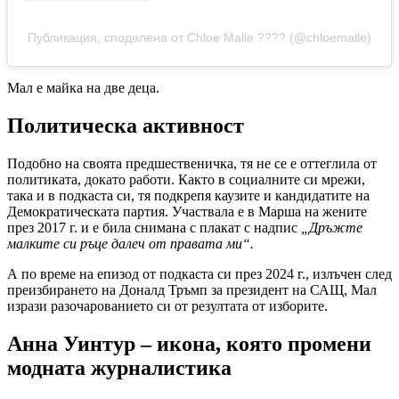
Публикация, споделена от Chloe Malle ???? (@chloemalle)
Мал е майка на две деца.
Политическа активност
Подобно на своята предшественичка, тя не се е оттеглила от
политиката, докато работи. Както в социалните си мрежи,
така и в подкаста си, тя подкрепя каузите и кандидатите на
Демократическата партия. Участвала е в Марша на жените
през 2017 г. и е била снимана с плакат с надпис
„Дръжте
малките си ръце далеч от правата ми“.
А по време на епизод от подкаста си през 2024 г., излъчен след
преизбирането на Доналд Тръмп за президент на САЩ, Мал
изрази разочарованието си от резултата от изборите.
Анна Уинтур – икона, която промени
модната журналистика