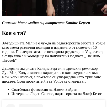
Снимка: Мал с майка си, актрисата Кандис Берген
Коя е тя?
39-годишната Мал не е чужда на редакторската работа в Vogue
като заема различни позиции в изданието от повече от 10
години. Последно заемаше позицията редактор на Vogue.com,
а също така е и ко-водеща на популярния подкаст „The Run-
Through“
Дъщеря на актрисата Кандис Берген и френския режисьор
Луи Мал, Клоуи започва кариерата си като журналист във
New York Observer, а по-късно се утвърждава като фрийланс
писател. Сред проектите ѝ във Vogue се отличават:
Сватбената фотосесия на Наоми Байдън
Интервю с Лорен Санчес, партньорката на Джеф Безос