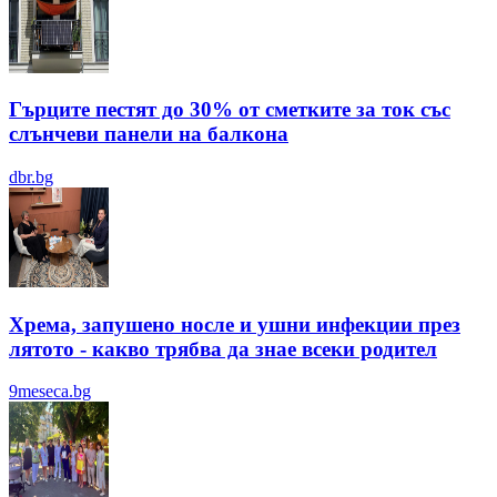
Гърците пестят до 30% от сметките за ток със
слънчеви панели на балкона
dbr.bg
Хрема, запушено носле и ушни инфекции през
лятотo - какво трябва да знае всеки родител
9meseca.bg