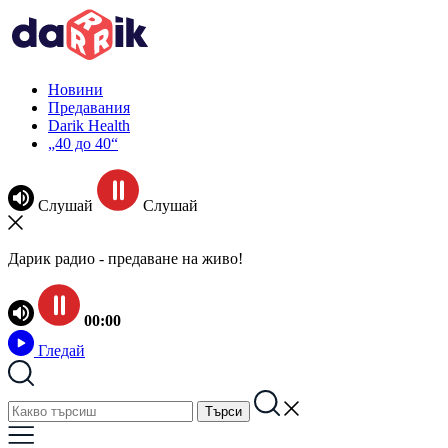
Новини
Предавания
Darik Health
„40 до 40“
Слушай
Слушай
Дарик радио - предаване на живо!
00:00
Гледай