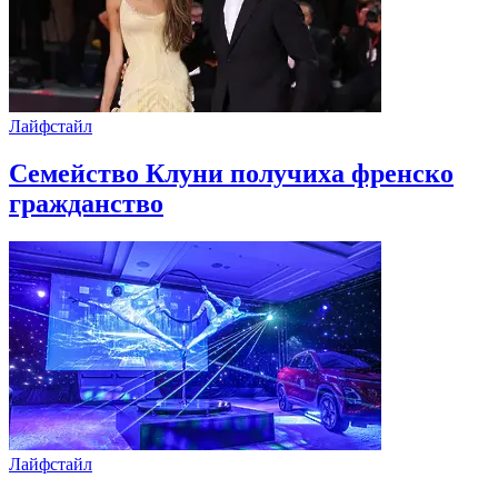
Лайфстайл
Семейство Клуни получиха френско
гражданство
Лайфстайл