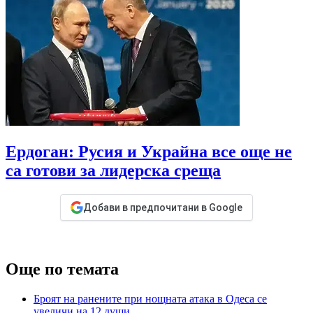
Ердоган: Русия и Украйна все още не
са готови за лидерска среща
Добави в предпочитани в Google
Още по темата
Броят на ранените при нощната атака в Одеса се
увеличи на 12 души