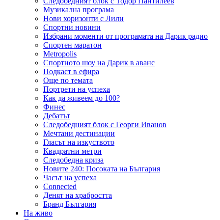
Следобедният блок с Тодор Пантилеев
Музикална програма
Нови хоризонти с Лили
Спортни новини
Избрани моменти от програмата на Дарик радио
Спортен маратон
Metropolis
Спортното шоу на Дарик в аванс
Подкаст в ефира
Още по темата
Портрети на успеха
Как да живеем до 100?
Финес
Дебатът
Следобедният блок с Георги Иванов
Мечтани дестинации
Гласът на изкуството
Квадратни метри
Следобедна криза
Новите 240: Посоката на България
Часът на успеха
Connected
Денят на храбростта
Бранд България
На живо