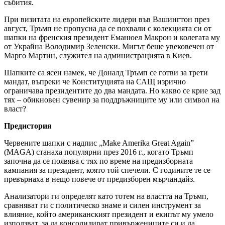
събития.
При визитата на европейските лидери във Вашингтон през
август, Тръмп не пропусна да се похвали с колекцията си от
шапки на френския президент Еманюел Макрон и колегата му
от Украйна Володимир Зеленски. Мигът беше увековечен от
Марго Мартин, служител на администрацията в Киев.
Шапките са ясен намек, че Доналд Тръмп се готви за трети
мандат, въпреки че Конституцията на САЩ изрично
ограничава президентите до два мандата. Но какво се крие зад
тях – обикновен сувенир за поддръжниците му или символ на
власт?
Предистория
Червените шапки с надпис „Make Amerika Great Again”
(MAGA) станаха популярни през 2016 г., когато Тръмп
започна да се появява с тях по време на предизборната
кампания за президент, която той спечели. С годините те се
превърнаха в нещо повече от предизборен мърчандайз.
Анализатори ги определят като тотем на властта на Тръмп,
сравняват ги с политическо знаме и силен инструмент за
влияние, който американският президент и екипът му умело
използват, за да консолидират привържениците си и да