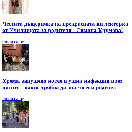
Честита дъщеричка на прекрасната ни лекторка
от Училищата за родители - Симона Крумова!
9meseca.bg
Хрема, запушено носле и ушни инфекции през
лятотo - какво трябва да знае всеки родител
9meseca.bg