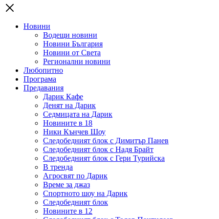
Новини
Водещи новини
Новини България
Новини от Света
Регионални новини
Любопитно
Програма
Предавания
Дарик Кафе
Денят на Дарик
Седмицата на Дарик
Новините в 18
Ники Кънчев Шоу
Следобедният блок с Димитър Панев
Следобедният блок с Надя Брайт
Следобедният блок с Гери Турийска
В тренда
Агросвят по Дарик
Време за джаз
Спортното шоу на Дарик
Следобедният блок
Новините в 12