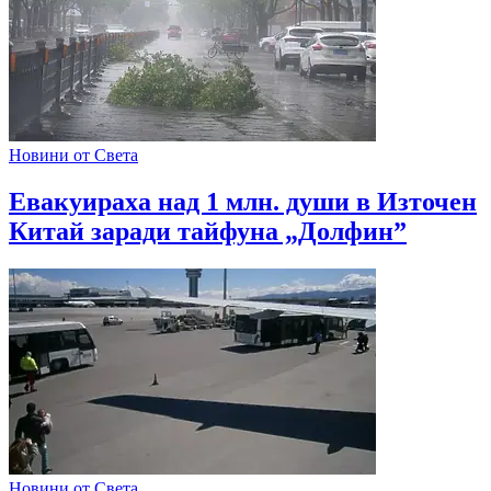
Новини от Света
Евакуираха над 1 млн. души в Източен
Китай заради тайфуна „Долфин”
Новини от Света