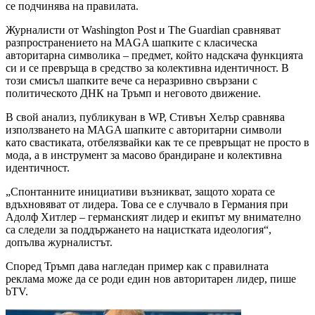
се подчинява на правилата.
Журналисти от Washington Post и The Guardian сравняват
разпространението на MAGA шапките с класическа
авторитарна символика – предмет, който надскача функцията
си и се превръща в средство за колективна идентичност. В
този смисъл шапките вече са неразривно свързани с
политическото ДНК на Тръмп и неговото движение.
В свой анализ, публикуван в WP, Стивън Хелър сравнява
използването на MAGA шапките с авторитарни символи
като свастиката, отбелязвайки как те се превръщат не просто в
мода, а в инструмент за масово брандиране и колективна
идентичност.
„Спонтанните инициативи възникват, защото хората се
вдъхновяват от лидера. Това се е случвало в Германия при
Адолф Хитлер – германският лидер и екипът му внимателно
са следели за поддържането на нацистката идеология“,
допълва журналистът.
Според Тръмп дава нагледан пример как с правилната
реклама може да се роди един нов авторитарен лидер, пише
bTV.