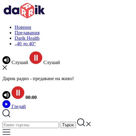
Новини
Предавания
Darik Health
„40 до 40“
Слушай
Слушай
Дарик радио - предаване на живо!
00:00
Гледай