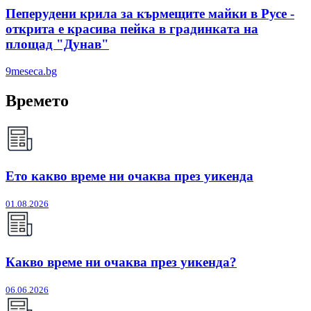
Пеперудени крила за кърмещите майки в Русе -
открита е красива пейка в градинката на
площад "Дунав"
9meseca.bg
Времето
Ето какво време ни очаква през уикенда
01.08.2026
Какво време ни очаква през уикенда?
06.06.2026