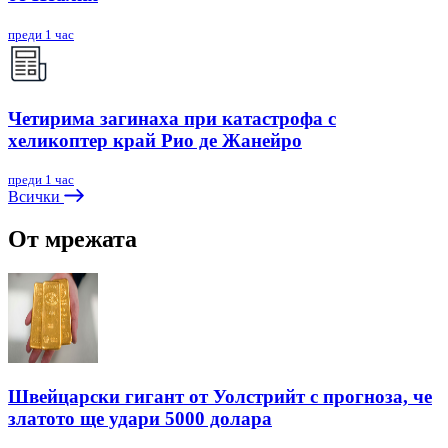
преди 1 час
Четирима загинаха при катастрофа с
хеликоптер край Рио де Жанейро
преди 1 час
Всички
От мрежата
Швейцарски гигант от Уолстрийт с прогноза, че
златото ще удари 5000 долара