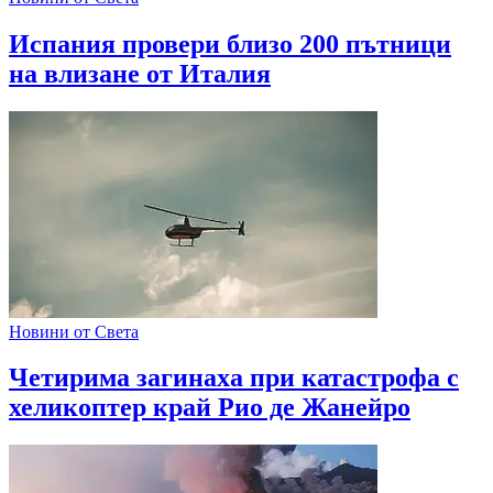
Испания провери близо 200 пътници
на влизане от Италия
Новини от Света
Четирима загинаха при катастрофа с
хеликоптер край Рио де Жанейро