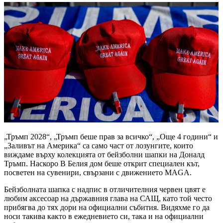
„Тръмп 2028“, „Тръмп беше прав за всичко“, „Още 4 години“ и
„Заливът на Америка“ са само част от лозунгите, които
виждаме върху колекцията от бейзболни шапки на Доналд
Тръмп. Наскоро В Белия дом беше открит специален кът,
посветен на сувенири, свързани с движението MAGA.
Бейзболната шапка с надпис в отличителния червен цвят е
любим аксесоар на държавния глава на САЩ, като той често
прибягва до тях дори на официални събития. Видяхме го да
носи такива както в ежедневието си, така и на официални