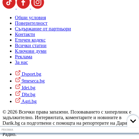
Общи условия
Поверителност
Съдържание от партньори
Контакти
Етичен кодекс
Всички статии
Ключови думи
Реклама
За нас
Dsport.bg
9meseca.bg
Idei.bg
Dbr.bg
Agri.bg
© 2026 Всички права запазени. Позоваването с хиперлинк е
задължително. Интервютата, коментарите и новините в
Darik.bg са подготвени с помощта на репортерите на Дарик
Радио и новинарските емисии на радиото. Снимки: Дарик
РЕКЛАМА
Радио.