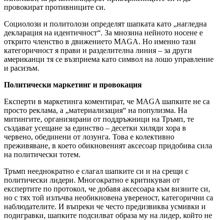
провокират противниците си.
Социолози и политолози определят шапката като „нагледна
декларация на идентичност“. За мнозина нейното носене е
открито членство в движението MAGA. Но именно тази
категоричност я прави и разделителна линия – за други
американци тя се възприема като символ на лошо управление
и расизъм.
Политически маркетинг и провокация
Експерти в маркетинга коментират, че MAGA шапките не са
просто реклама, а „материализация“ на популизма. На
митингите, организирани от поддръжници на Тръмп, те
създават усещане за единство – десетки хиляди хора в
червено, обединени от лозунга. Това е колективно
преживяване, в което обикновеният аксесоар придобива сила
на политически тотем.
Тръмп нееднократно е слагал шапките си и на срещи с
политически лидери. Многократно е критикуван от
експертите по протокол, че добавя аксесоара към визиите си,
но с тях той излъчва необикновена увереност, категорични са
наблюдателите. И въпреки че често предизвиква усмивки и
подигравки, шапките подсилват образа му на лидер, който не