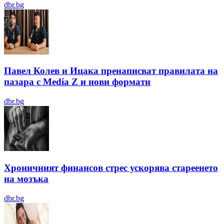
dbr.bg
Павел Колев и Ицака пренаписват правилата на
пазара с Media Z и нови формати
dbr.bg
Хроничният финансов стрес ускорява стареенето
на мозъка
dbr.bg