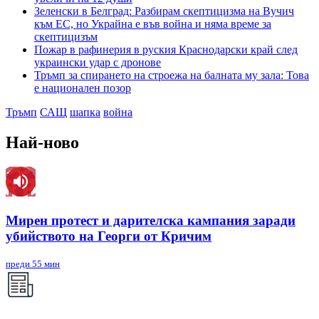
Зеленски в Белград: Разбирам скептицизма на Вучич
към ЕС, но Украйна е във война и няма време за
скептицизъм
Пожар в рафинерия в руския Краснодарски край след
украински удар с дронове
Тръмп за спирането на строежа на балната му зала: Това
е национален позор
Тръмп
САЩ
шапка
война
Най-ново
Мирен протест и дарителска кампания заради
убийството на Георги от Кричим
преди 55 мин