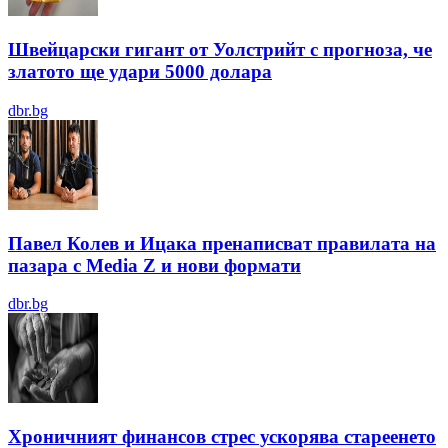
Швейцарски гигант от Уолстрийт с прогноза, че
златото ще удари 5000 долара
dbr.bg
Павел Колев и Ицака пренаписват правилата на
пазара с Media Z и нови формати
dbr.bg
Хроничният финансов стрес ускорява стареенето