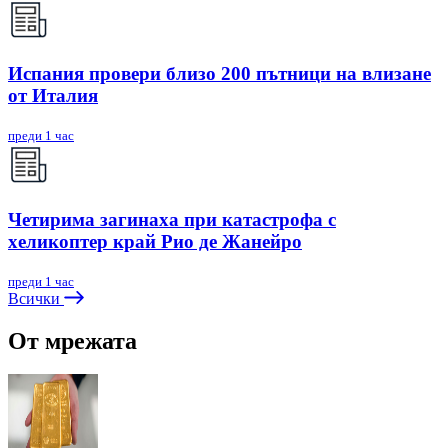
Испания провери близо 200 пътници на влизане
от Италия
преди 1 час
Четирима загинаха при катастрофа с
хеликоптер край Рио де Жанейро
преди 1 час
Всички
От мрежата