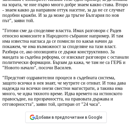
на хората, че ние първо много добре знаем какво става. Второ
- знаем какво да направим оттук насетне, за да не се случват
подобни кражби. И за да може да тръгне България по нов
път", заяви той.
"Готови сме да споделяме властта. Имах разговори с Радев
относно комисиите в Народното събрание например. И там
има известна нагласа да се помисли по какъв начин да
покажем, че има възможност за споделяне на тази власт.
Разбира се, ако опозицията се държи конструктивно. За
мандата за съдебна реформа, се изискват разговори с останали
политически формации. Бързам да кажа, че там не са ГЕРБ и
"Новото начало", посочи Василев.
"Предстоят оздравителни процеси в съдебната система,
защото всички в нея знаят, че мутрите си отиват. И това дава
надежда на всички онези свестни магистрати, а такива има
много, че идва тяхното време. Идва времето на истинското
правосъдие, на прозрачността, на правовата държава и
отговорността", заяви той, цитиран от "24 часа".
Добави в предпочитани в Google