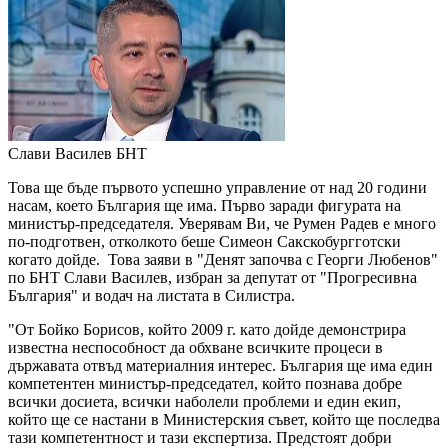
Слави Василев
БНТ
Това ще бъде първото успешно управление от над 20 години
насам, което България ще има. Първо заради фигурата на
министър-председателя. Уверявам Ви, че Румен Радев е много
по-подготвен, отколкото беше Симеон Сакскобургготски
когато дойде. Това заяви в "Денят започва с Георги Любенов"
по БНТ Слави Василев, избран за депутат от "Прогресивна
България" и водач на листата в Силистра.
"От Бойко Борисов, който 2009 г. като дойде демонстрира
известна неспособност да обхване всичките процеси в
държавата отвъд материалния интерес. България ще има един
компетентен министър-председател, който познава добре
всички досиета, всички наболели проблеми и един екип,
който ще се настани в Министерския съвет, който ще последва
тази компетентност и тази експертиза. Предстоят добри