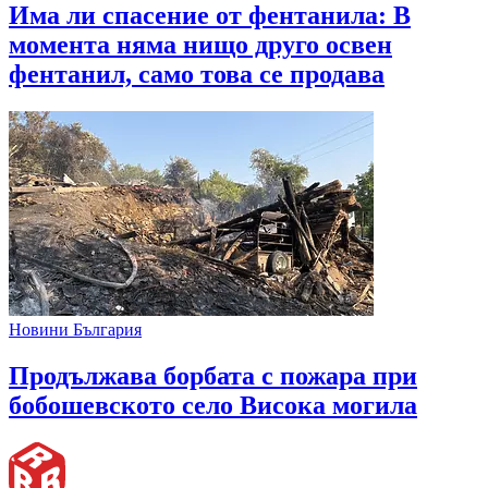
Има ли спасение от фентанила: В
момента няма нищо друго освен
фентанил, само това се продава
Новини България
Продължава борбата с пожара при
бобошевското село Висока могила