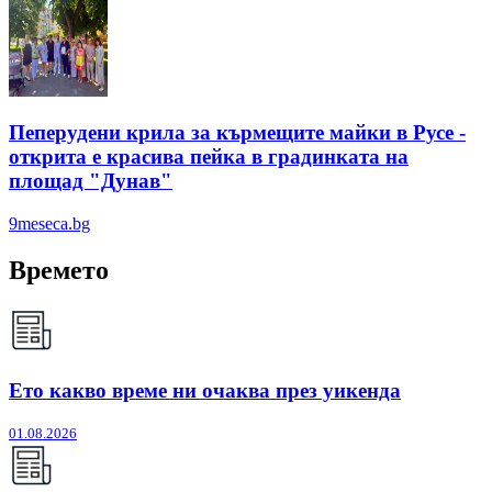
Пеперудени крила за кърмещите майки в Русе -
открита е красива пейка в градинката на
площад "Дунав"
9meseca.bg
Времето
Ето какво време ни очаква през уикенда
01.08.2026