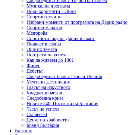
Следобедният блок с Тодор Пантилеев
Музикална програма
Нови хоризонти с Лили
Спортни новини
Избрани моменти от програмата на Дарик радио
Спортен маратон
Metropolis
Спортното шоу на Дарик в аванс
Подкаст в ефира
Още по темата
Портрети на успеха
Как да живеем до 100?
Финес
Дебатът
Следобедният блок с Георги Иванов
Мечтани дестинации
Гласът на изкуството
Квадратни метри
Следобедна криза
Новите 240: Посоката на България
Часът на успеха
Connected
Денят на храбростта
Бранд България
На живо