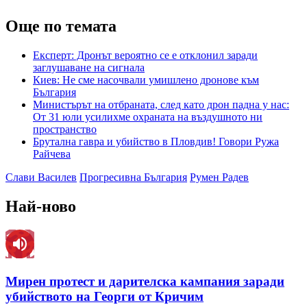
Още по темата
Експерт: Дронът вероятно се е отклонил заради
заглушаване на сигнала
Киев: Не сме насочвали умишлено дронове към
България
Министърът на отбраната, след като дрон падна у нас:
От 31 юли усилихме охраната на въздушното ни
пространство
Брутална гавра и убийство в Пловдив! Говори Ружа
Райчева
Слави Василев
Прогресивна България
Румен Радев
Най-ново
Мирен протест и дарителска кампания заради
убийството на Георги от Кричим