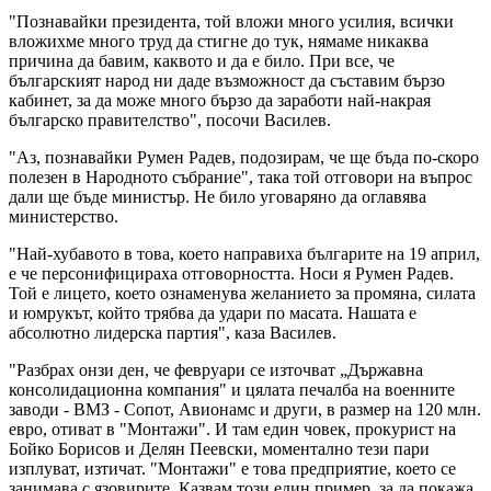
"Познавайки президента, той вложи много усилия, всички
вложихме много труд да стигне до тук, нямаме никаква
причина да бавим, каквото и да е било. При все, че
българският народ ни даде възможност да съставим бързо
кабинет, за да може много бързо да заработи най-накрая
българско правителство", посочи Василев.
"Аз, познавайки Румен Радев, подозирам, че ще бъда по-скоро
полезен в Народното събрание", така той отговори на въпрос
дали ще бъде министър. Не било уговаряно да оглавява
министерство.
"Най-хубавото в това, което направиха българите на 19 април,
е че персонифицираха отговорността. Носи я Румен Радев.
Той е лицето, което ознаменува желанието за промяна, силата
и юмрукът, който трябва да удари по масата. Нашата е
абсолютно лидерска партия", каза Василев.
"Разбрах онзи ден, че февруари се източват „Държавна
консолидационна компания" и цялата печалба на военните
заводи - ВМЗ - Сопот, Авионамс и други, в размер на 120 млн.
евро, отиват в "Монтажи". И там един човек, прокурист на
Бойко Борисов и Делян Пеевски, моментално тези пари
изплуват, изтичат. "Монтажи" е това предприятие, което се
занимава с язовирите. Казвам този един пример, за да покажа