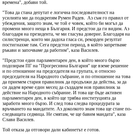
времена", добави той.
"Това да стана депутат е логична последователност на
усилията ми да подкрепям Румен Радев. Аз съм го правил от
убеждения, защото знам, че той е човек, който би могъл да
промени много неща в България. И предстои да ги видим. Аз
благодаря на президента, че ми гласува доверие. Благодаря на
силистренци, които ми дадоха гласа си, рекорден резултат
постигнахме там. Сега предстои период, в който запретваме
ръкави и започваме да работим", каза Василев.
"Предстои един парламентарен ден, в който много бързо
подозирам ПГ на "Прогресивна България" ще вземе решение
и по отношение на председателя на групата, и относно
председателя на Народното събрание, и по отношение на това
да приемем стария правилник да продължи да действа, за да
си дадем време един месец да създадем нов правилник за
действие на Народното събрание. И това ще бъде активен
парламентарен ден, в който ще трябва институцията да
заработи много бързо. И след това следва процедурата за
връчването на мандатите. Аз доколкото знам това ще стане по-
следващата седмица. Не смятам, че ще бавим мандата", каза
Слави Василев.
Той отказа да отговори дали кабинетът е готов.