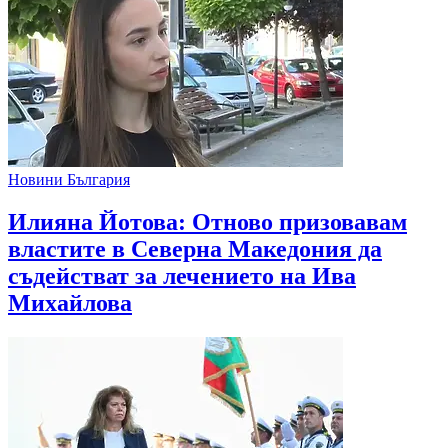
Новини България
Илияна Йотова: Отново призовавам
властите в Северна Македония да
съдействат за лечението на Ива
Михайлова