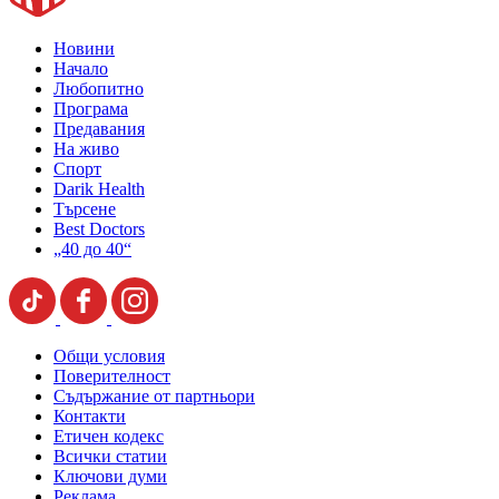
Новини
Начало
Любопитно
Програма
Предавания
На живо
Спорт
Darik Health
Търсене
Best Doctors
„40 до 40“
Общи условия
Поверителност
Съдържание от партньори
Контакти
Етичен кодекс
Всички статии
Ключови думи
Реклама