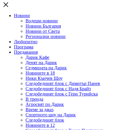
Новини
Водещи новини
Новини България
Новини от Света
Регионални новини
Любопитно
Програма
Предавания
Дарик Кафе
Денят на Дарик
Седмицата на Дарик
Новините в 18
Ники Кънчев Шоу
Следобедният блок с Димитър Панев
Следобедният блок с Надя Брайт
Следобедният блок с Гери Турийска
В тренда
Агросвят по Дарик
Време за джаз
Спортното шоу на Дарик
Следобедният блок
Новините в 12