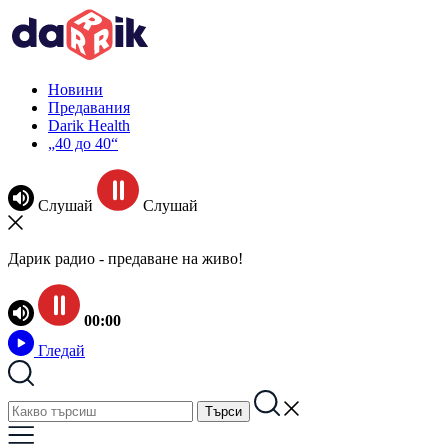
Новини
Предавания
Darik Health
„40 до 40“
Слушай
Слушай
Дарик радио - предаване на живо!
00:00
Гледай