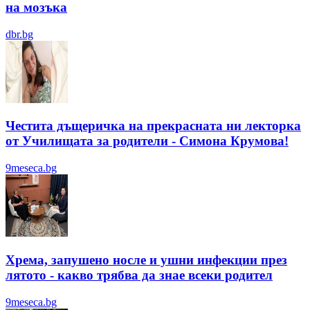
на мозъка
dbr.bg
Честита дъщеричка на прекрасната ни лекторка
от Училищата за родители - Симона Крумова!
9meseca.bg
Хрема, запушено носле и ушни инфекции през
лятотo - какво трябва да знае всеки родител
9meseca.bg