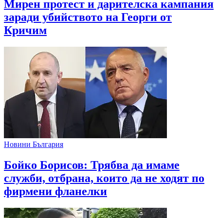
Мирен протест и дарителска кампания
заради убийството на Георги от
Кричим
Новини България
Бойко Борисов: Трябва да имаме
служби, отбрана, които да не ходят по
фирмени фланелки