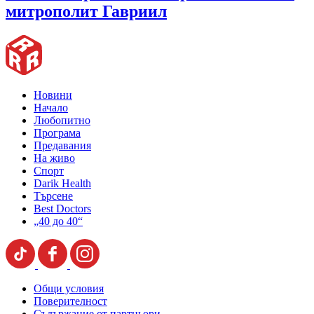
митрополит Гавриил
Новини
Начало
Любопитно
Програма
Предавания
На живо
Спорт
Darik Health
Търсене
Best Doctors
„40 до 40“
Общи условия
Поверителност
Съдържание от партньори