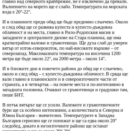
главно над северното крайбрежие, не е изключено да превали.
Вълнението на морето ще е слабо. Температурата на морската
вода е 20°-22°.
И в планините преди обяд ще бъде предимно слънчево. Около
и след обяд ще се развива купеста и купесто-дъждовна
облачност и на места, главно в Рило-Родопския масив и
западните и централните дялове на Стара планина, ще има
краткотрайни валежи и гръмотевици. Ще духа слаб до умерен
вятър от изток-североизток, по най-високите върхове – от
северозапад. Максималната температура на височина 1200
метра ще бъде около 22°, на 2000 метра – около 14°.
И в близките дни в повечето райони до обяд ще е слънчево,
около и след обяд – с купесто-дъждовна облачност. В сряда ще
вали главно в планинските и в североизточните части от
страната, а в четвъртък – на повече места и по-интензивно в
западната половина. Очакват се гръмотевици и градушки там,
пише БНТ.
В петък вятърът ще се усили. Валежите и гръмотевичните
бури ще са особено интензивни, а количествата в Северна и
Южна България - значителни. Температурите в Западна
България сериозно ще се понижат и ще са едва около 20°
следобед, докато в югоизточните райони ще останат