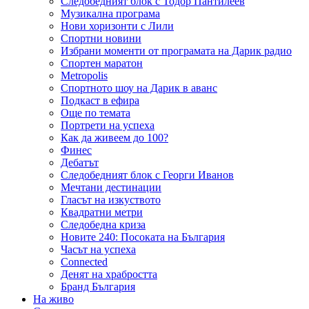
Следобедният блок с Тодор Пантилеев
Музикална програма
Нови хоризонти с Лили
Спортни новини
Избрани моменти от програмата на Дарик радио
Спортен маратон
Metropolis
Спортното шоу на Дарик в аванс
Подкаст в ефира
Още по темата
Портрети на успеха
Как да живеем до 100?
Финес
Дебатът
Следобедният блок с Георги Иванов
Мечтани дестинации
Гласът на изкуството
Квадратни метри
Следобедна криза
Новите 240: Посоката на България
Часът на успеха
Connected
Денят на храбростта
Бранд България
На живо