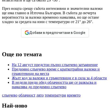
незасегнати и ще са около 29°-30°.
През нощта срещу събота интензивни и значителни валежи
ще има главно в Източна България. В събота до вечерта
вероятността за валежи временно намалява, но ще остане
хладно за средата на юни с температури от 21° до 26°.
Добави в предпочитани в Google
Още по темата
На 12 август предстои пълно слънчево затъмнение
Предимно слънчево време с краткотрайни валежи и
гръмотевици на места
Жълт код за валежи и гръмотевици е в сила за 4 области
В неделя преди обед облачността ще се разкъсва и
намалява до предимно слънчево
слънчево
облачност
лято
температури
времето
Най-ново