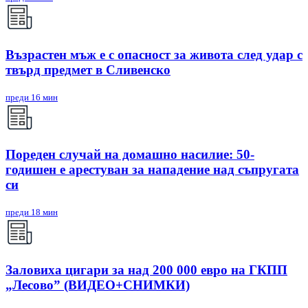
Възрастен мъж е с опасност за живота след удар с
твърд предмет в Сливенско
преди 16 мин
Пореден случай на домашно насилие: 50-
годишен е арестуван за нападение над съпругата
си
преди 18 мин
Заловиха цигари за над 200 000 евро на ГКПП
„Лесово” (ВИДЕО+СНИМКИ)