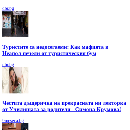
dbr.bg
Туристите са недосегаеми: Как мафията в
Неапол печели от туристическия бум
dbr.bg
Честита дъщеричка на прекрасната ни лекторка
от Училищата за родители - Симона Крумова!
9meseca.bg