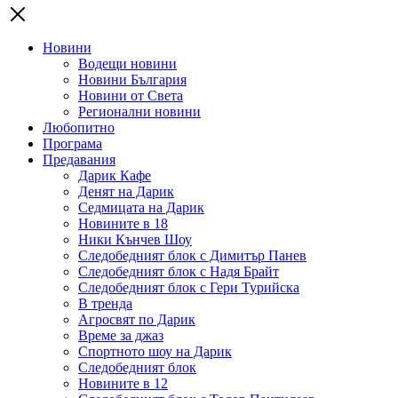
Новини
Водещи новини
Новини България
Новини от Света
Регионални новини
Любопитно
Програма
Предавания
Дарик Кафе
Денят на Дарик
Седмицата на Дарик
Новините в 18
Ники Кънчев Шоу
Следобедният блок с Димитър Панев
Следобедният блок с Надя Брайт
Следобедният блок с Гери Турийска
В тренда
Агросвят по Дарик
Време за джаз
Спортното шоу на Дарик
Следобедният блок
Новините в 12