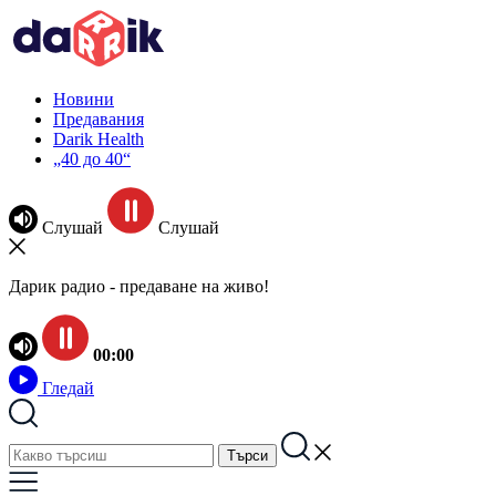
Новини
Предавания
Darik Health
„40 до 40“
Слушай
Слушай
Дарик радио - предаване на живо!
00:00
Гледай