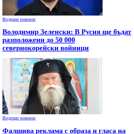
Водещи новини
Володимир Зеленски: В Русия ще бъдат
разположени до 50 000
севернокорейски войници
Водещи новини
Фалшива реклама с образа и гласа на