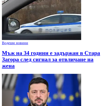
Водещи новини
Мъж на 34 години е задържан в Стара
Загора след сигнал за отвличане на
жена