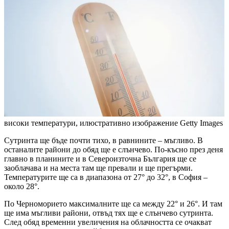
високи температури, илюстративно изображение
Getty Images
Сутринта ще бъде почти тихо, в равнините – мъгливо. В
останалите райони до обяд ще е слънчево. По-късно през деня
главно в планините и в Североизточна България ще се
заоблачава и на места там ще превали и ще прегърми.
Температурите ще са в диапазона от 27° до 32°, в София –
около 28°.
По Черноморието максималните ще са между 22° и 26°. И там
ще има мъгливи райони, отвъд тях ще е слънчево сутринта.
След обяд временни увеличения на облачността се очакват