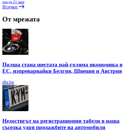
преди 21 мин
Всички
От мрежата
Полша стана шестата най-голяма икономика в
ЕС, изпреварвайки Белгия, Швеция и Австрия
dbr.bg
Недостигът на регистрационни табели в наша
съседка удря продажбите на автомобили