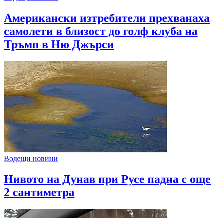
Американски изтребители прехванаха
самолети в близост до голф клуба на
Тръмп в Ню Джърси
Водещи новини
Нивото на Дунав при Русе падна с още
2 сантиметра