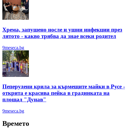
Хрема, запушено носле и ушни инфекции през
лятотo - какво трябва да знае всеки родител
9meseca.bg
Пеперудени крила за кърмещите майки в Русе -
открита е красива пейка в градинката на
площад "Дунав"
9meseca.bg
Времето