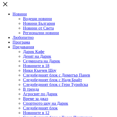
Новини
Водещи новини
Новини България
Новини от Света
Регионални новини
Любопитно
Програма
Предавания
Дарик Кафе
Денят на Дарик
Седмицата на Дарик
Новините в 18
Ники Кънчев Шоу
Следобедният блок с Димитър Панев
Следобедният блок с Надя Брайт
Следобедният блок с Гери Турийска
В тренда
Агросвят по Дарик
Време за джаз
Спортното шоу на Дарик
Следобедният блок
Новините в 12