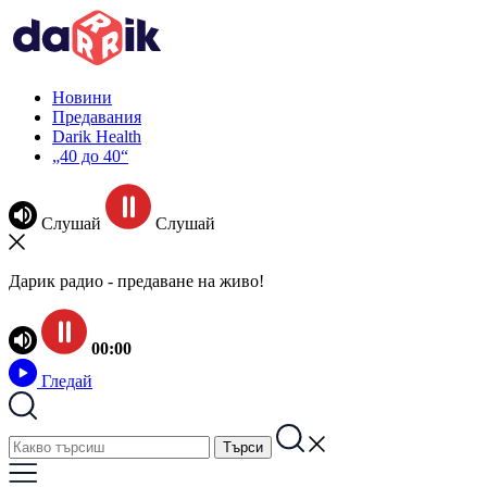
Новини
Предавания
Darik Health
„40 до 40“
Слушай
Слушай
Дарик радио - предаване на живо!
00:00
Гледай