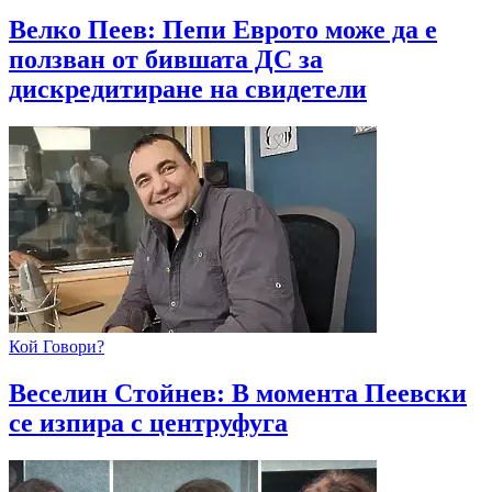
Велко Пеев: Пепи Еврото може да е
ползван от бившата ДС за
дискредитиране на свидетели
Кой Говори?
Веселин Стойнев: В момента Пеевски
се изпира с центруфуга