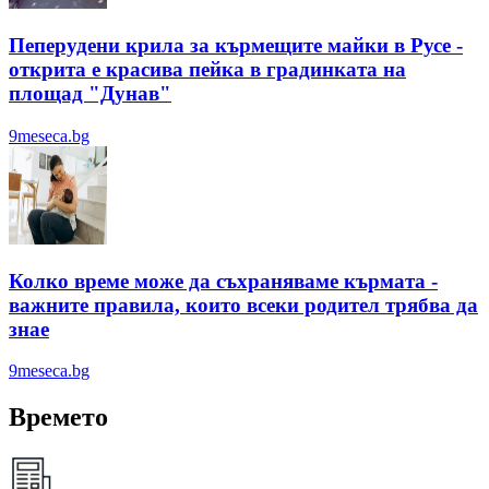
Пеперудени крила за кърмещите майки в Русе -
открита е красива пейка в градинката на
площад "Дунав"
9meseca.bg
Колко време може да съхраняваме кърмата -
важните правила, които всеки родител трябва да
знае
9meseca.bg
Времето