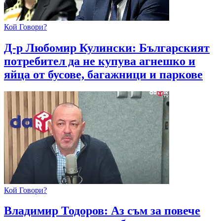
Кой Говори?
Д-р Любомир Кулински: Българският
потребител да не купува агнешко и
яйца от бусове, багажници и паркове
Кой Говори?
Владимир Тодоров: Аз съм за повече