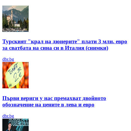
Турският "крал на дюнерите" плати 3 млн. евро
за сватбата на сина си в Италия (снимки)
dbr.bg
Първи вериги у нас премахват двойното
обозначение на цените в лева и евро
dbr.bg