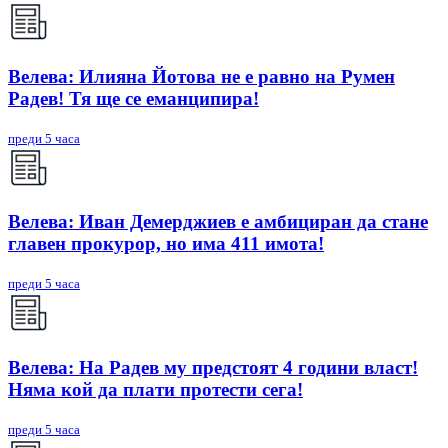
Велева: Илияна Йотова не е равно на Румен
Радев! Тя ще се еманципира!
преди 5 часа
Велева: Иван Демерджиев е амбициран да стане
главен прокурор, но има 411 имота!
преди 5 часа
Велева: На Радев му предстоят 4 години власт!
Няма кой да плати протести сега!
преди 5 часа