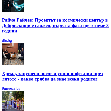
Райчо Райчев: Проектът за космически център в
Доброславци е сложен, първата фаза ще отнеме 3
години
dbr.bg
Хрема, запушено носле и ушни инфекции през
лятотo - какво трябва да знае всеки родител
9meseca.bg