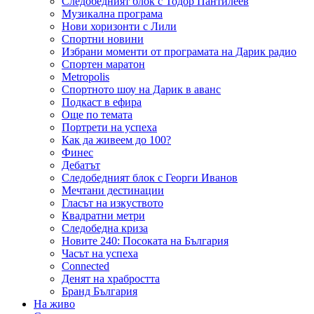
Следобедният блок с Тодор Пантилеев
Музикална програма
Нови хоризонти с Лили
Спортни новини
Избрани моменти от програмата на Дарик радио
Спортен маратон
Metropolis
Спортното шоу на Дарик в аванс
Подкаст в ефира
Още по темата
Портрети на успеха
Как да живеем до 100?
Финес
Дебатът
Следобедният блок с Георги Иванов
Мечтани дестинации
Гласът на изкуството
Квадратни метри
Следобедна криза
Новите 240: Посоката на България
Часът на успеха
Connected
Денят на храбростта
Бранд България
На живо