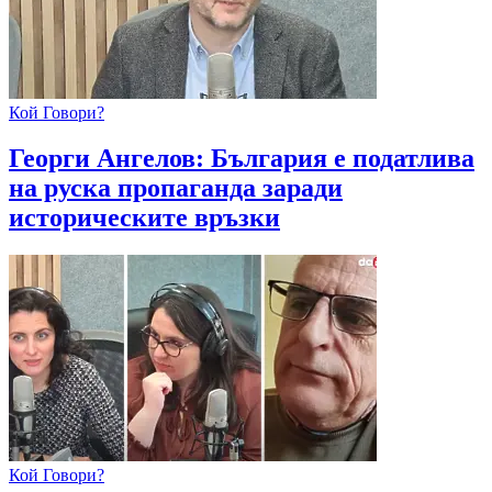
Кой Говори?
Георги Ангелов: България е податлива
на руска пропаганда заради
историческите връзки
Кой Говори?