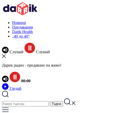
Новини
Предавания
Darik Health
„40 до 40“
Слушай
Слушай
Дарик радио - предаване на живо!
00:00
Гледай