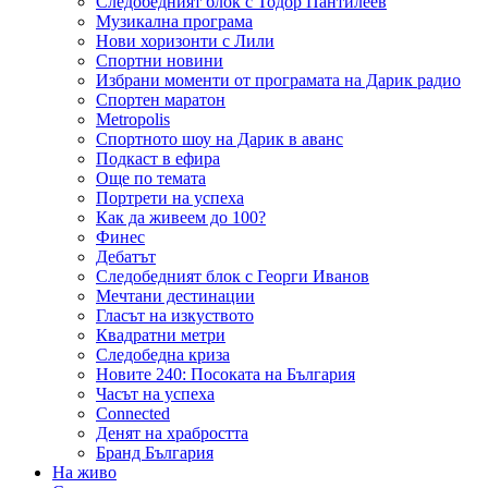
Следобедният блок с Тодор Пантилеев
Музикална програма
Нови хоризонти с Лили
Спортни новини
Избрани моменти от програмата на Дарик радио
Спортен маратон
Metropolis
Спортното шоу на Дарик в аванс
Подкаст в ефира
Още по темата
Портрети на успеха
Как да живеем до 100?
Финес
Дебатът
Следобедният блок с Георги Иванов
Мечтани дестинации
Гласът на изкуството
Квадратни метри
Следобедна криза
Новите 240: Посоката на България
Часът на успеха
Connected
Денят на храбростта
Бранд България
На живо