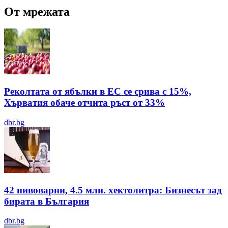
От мрежата
Реколтата от ябълки в ЕС се срива с 15%,
Хърватия обаче отчита ръст от 33%
dbr.bg
42 пивоварни, 4.5 млн. хектолитра: Бизнесът зад
бирата в България
dbr.bg