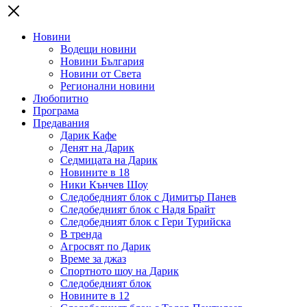
Новини
Водещи новини
Новини България
Новини от Света
Регионални новини
Любопитно
Програма
Предавания
Дарик Кафе
Денят на Дарик
Седмицата на Дарик
Новините в 18
Ники Кънчев Шоу
Следобедният блок с Димитър Панев
Следобедният блок с Надя Брайт
Следобедният блок с Гери Турийска
В тренда
Агросвят по Дарик
Време за джаз
Спортното шоу на Дарик
Следобедният блок
Новините в 12