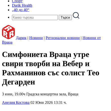
Спорт
Darik Health
„40 до 40“
Дарик
|
Новини
|
Регионални новини
|
Новини от
Враца
Симфониета Враца утре
свири творби на Вебер и
Рахманинов със солист Тео
Дегарден
3 юни, 19.00ч Градска концертна зала, Враца
Анелия Костова
02 Юни 2026 13:31 ч.