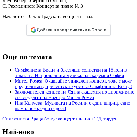
К.М. Вебер: Увертюра Оберон;
С. Рахманинов: Концерт за пиано № 3
Началото е 19 ч. в Градската концертна зала.
Добави в предпочитани в Google
Още по темата
Симфониета Враца и блестящи солистки на 15 юли в
залата на Националната музикална академия София
Мигел Ромеа: Очаквайте уникален концерт, това е моят
предпочитан диригентски курс със Симфониета Враца!
Заключителен концер на Лятна академия по дирижиране
със студенти на маестро Мигел Ромеа
Ина Кънчева: Музиката на Росини е един шприц, едно
шампанско, една радост!
Симфониета Враца
бонус концерт
пианист Т.Дегарден
Най-ново