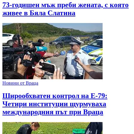
73-годишен мъж преби жената, с която
живее в Бяла Слатина
Новини от Враца
Широобхватен контрол на Е-79:
Четири институции щурмуваха
международния път при Враца