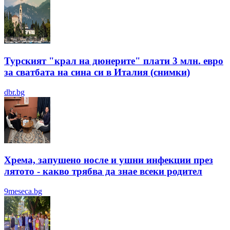
Турският "крал на дюнерите" плати 3 млн. евро
за сватбата на сина си в Италия (снимки)
dbr.bg
Хрема, запушено носле и ушни инфекции през
лятотo - какво трябва да знае всеки родител
9meseca.bg