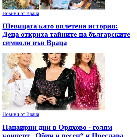
Новини от Враца
Шевицата като вплетена история:
Деца откриха тайните на българските
символи във Враца
Новини от Враца
Панаирни дни в Оряхово - голям
концерт „Обич и песен“ и Преслава