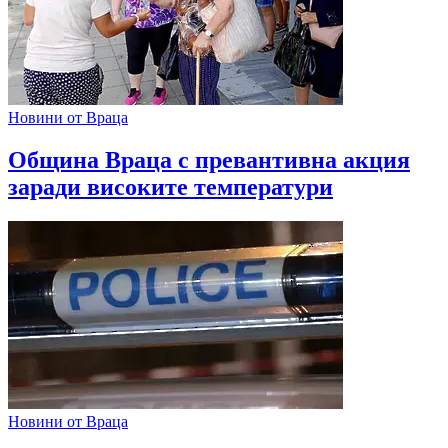
Новини от Враца
Община Враца с превантивна акция
заради високите температури
Новини от Враца