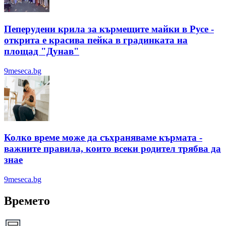
Пеперудени крила за кърмещите майки в Русе -
открита е красива пейка в градинката на
площад "Дунав"
9meseca.bg
Колко време може да съхраняваме кърмата -
важните правила, които всеки родител трябва да
знае
9meseca.bg
Времето