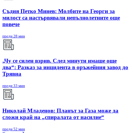
Съдия Петко Минев: Молбите на Георги за
милост са настървявали непълнолетните още
повече
преди 28 мин
„Чу се силен взрив. След минути имаше още
два“: Разказ за инцидента в оръжейния завод до
Трявна
преди 33 мин
Николай Младенов: Планът за Газа може да
сложи край на „спиралата от насилие“
преди 52 мин