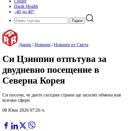
Спорт
Darik Health
„40 до 40“
Дарик
|
Новини
|
Новини от Света
Си Цзинпин отпътува за
двудневно посещение в
Северна Корея
Си посочи, че двете съседни страни ще засилят обмена във
всички сфери
08 Юни 2026 07:26 ч.