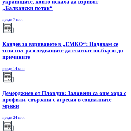
украинците, които искаха да взривят
„Балкански поток“
преди 7 мин
Кандев за взривовете в „ЕМКО“: Надявам се
този път разследващите да стигнат по-бързо до
причините
преди 14 мин
Демерджиев от Пловдив: Заловени са още хора с
профили, свързани с агресия в социалните
мрежи
преди 24 мин