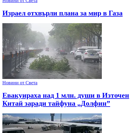
Новини от Света
Израел отхвърли плана за мир в Газа
Новини от Света
Евакуираха над 1 млн. души в Източен
Китай заради тайфуна „Долфин”