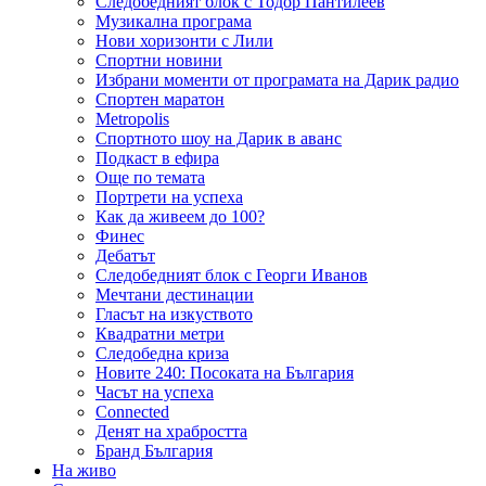
Следобедният блок с Тодор Пантилеев
Музикална програма
Нови хоризонти с Лили
Спортни новини
Избрани моменти от програмата на Дарик радио
Спортен маратон
Metropolis
Спортното шоу на Дарик в аванс
Подкаст в ефира
Още по темата
Портрети на успеха
Как да живеем до 100?
Финес
Дебатът
Следобедният блок с Георги Иванов
Мечтани дестинации
Гласът на изкуството
Квадратни метри
Следобедна криза
Новите 240: Посоката на България
Часът на успеха
Connected
Денят на храбростта
Бранд България
На живо