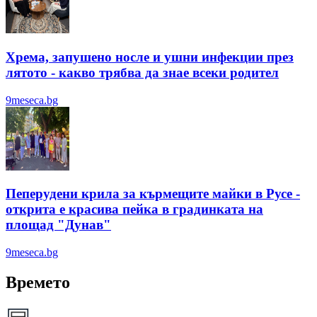
Хрема, запушено носле и ушни инфекции през
лятотo - какво трябва да знае всеки родител
9meseca.bg
Пеперудени крила за кърмещите майки в Русе -
открита е красива пейка в градинката на
площад "Дунав"
9meseca.bg
Времето