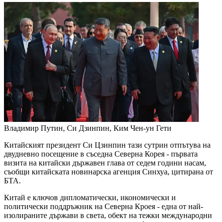
Владимир Путин, Си Дзинпин, Ким Чен-ун
Гети
Китайският президент Си Цзинпин тази сутрин отпътува на
двудневно посещение в съседна Северна Корея - първата
визита на китайски държавен глава от седем години насам,
съобщи китайската новинарска агенция Синхуа, цитирана от
БТА.
Китай е ключов дипломатически, икономически и
политически поддръжник на Северна Кроея - една от най-
изолираните държави в света, обект на тежки международни