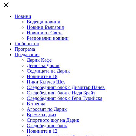
Новини
Водещи новини
Новини България
Новини от Света
Регионални новини
Любопитно
Програма
Предавания
Дарик Кафе
Денят на Дарик
Седмицата на Дарик
Новините в 18
Ники Кънчев Шоу
Следобедният блок с Димитър Панев
Следобедният блок с Надя Брайт
Следобедният блок с Гери Турийска
В тренда
Агросвят по Дарик
Време за джаз
Спортното шоу на Дарик
Следобедният блок
Новините в 12