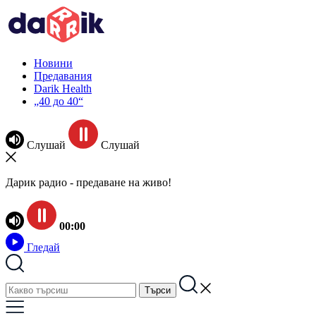
Новини
Предавания
Darik Health
„40 до 40“
Слушай
Слушай
Дарик радио - предаване на живо!
00:00
Гледай