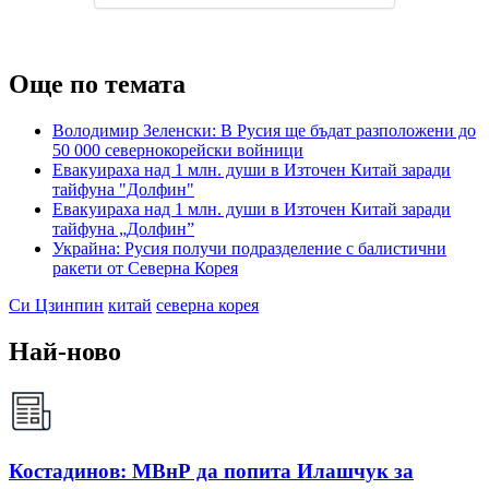
Още по темата
Володимир Зеленски: В Русия ще бъдат разположени до
50 000 севернокорейски войници
Евакуираха над 1 млн. души в Източен Китай заради
тайфуна "Долфин"
Евакуираха над 1 млн. души в Източен Китай заради
тайфуна „Долфин”
Украйна: Русия получи подразделение с балистични
ракети от Северна Корея
Си Цзинпин
китай
северна корея
Най-ново
Костадинов: МВнР да попита Илашчук за