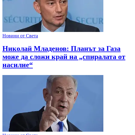
Новини от Света
Николай Младенов: Планът за Газа
може да сложи край на „спиралата от
насилие“