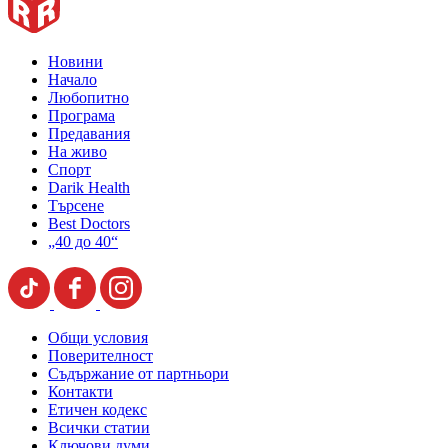
Новини
Начало
Любопитно
Програма
Предавания
На живо
Спорт
Darik Health
Търсене
Best Doctors
„40 до 40“
Общи условия
Поверителност
Съдържание от партньори
Контакти
Етичен кодекс
Всички статии
Ключови думи