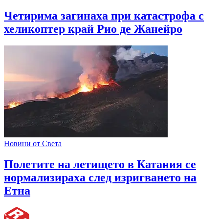
Четирима загинаха при катастрофа с
хеликоптер край Рио де Жанейро
Новини от Света
Полетите на летището в Катания се
нормализираха след изригването на
Етна