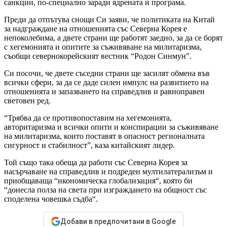
санкции, по-специално заради ядрената ѝ програма.
Преди да отпътува снощи Си заяви, че политиката на Китай
за надграждане на отношенията със Северна Корея е
непоколебима, а двете страни ще работят заедно, за да се борят
с хегемонията и опитите за съживяване на милитаризма,
съобщи севернокорейският вестник “Родон Синмун”.
Си посочи, че двете съседни страни ще засилят обмена във
всички сфери, за да се даде силен импулс на развитието на
отношенията и запазването на справедлив и равноправен
световен ред.
“Трябва да се противопоставим на хегемонията,
авторитаризма и всички опити и конспирации за съживяване
на милитаризма, които поставят в опасност регионалната
сигурност и стабилност”, каза китайският лидер.
Той също така обеща да работи със Северна Корея за
насърчаване на справедлив и подреден мултилатерализъм и
приобщаваща “икономическа глобализация“, която би
“донесла полза на света при изграждането на общност със
споделена човешка съдба“.
Добави в предпочитани в Google