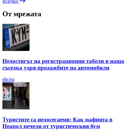
Всички
От мрежата
Недостигът на регистрационни табели в наша
съседка удря продажбите на автомобили
dbr.bg
Туристите са недосегаеми: Как мафията в
Неапол печели от туристическия бум