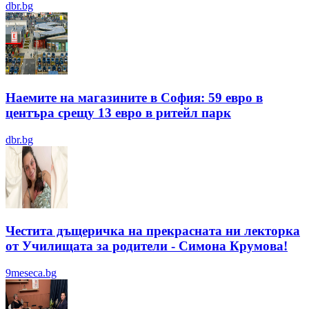
dbr.bg
Наемите на магазините в София: 59 евро в
центъра срещу 13 евро в ритейл парк
dbr.bg
Честита дъщеричка на прекрасната ни лекторка
от Училищата за родители - Симона Крумова!
9meseca.bg