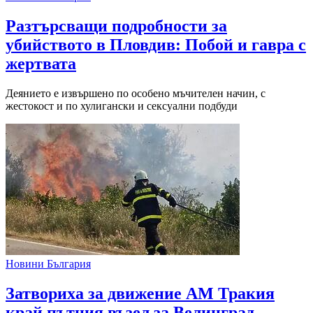
Разтърсващи подробности за
убийството в Пловдив: Побой и гавра с
жертвата
Деянието е извършено по особено мъчителен начин, с
жестокост и по хулигански и сексуални подбуди
Новини България
Затвориха за движение АМ Тракия
край пътния възел за Велинград