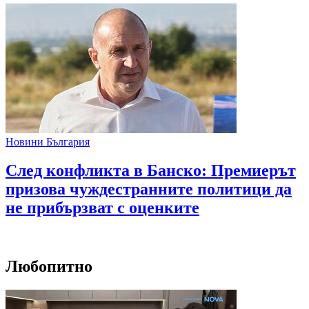
Новини България
След конфликта в Банско: Премиерът
призова чуждестранните политици да
не прибързват с оценките
Любопитно