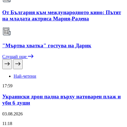
От България към международното кино: Пътят
на младата актриса Мария-Радена
"Мъртва хватка" гостува на Дарик
Слушай още
Най-четени
17:59
Украински дрон падна върху натоварен плаж и
уби 6 души
03.08.2026
11:18