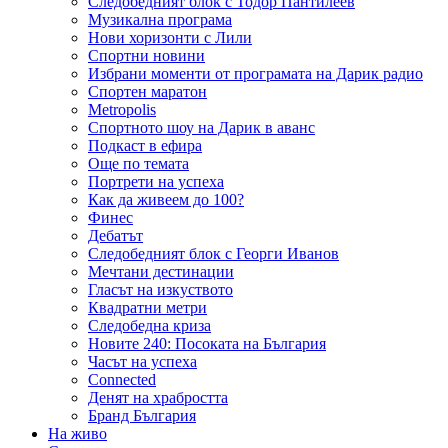
Следобедният блок с Тодор Пантилеев
Музикална програма
Нови хоризонти с Лили
Спортни новини
Избрани моменти от програмата на Дарик радио
Спортен маратон
Metropolis
Спортното шоу на Дарик в аванс
Подкаст в ефира
Още по темата
Портрети на успеха
Как да живеем до 100?
Финес
Дебатът
Следобедният блок с Георги Иванов
Мечтани дестинации
Гласът на изкуството
Квадратни метри
Следобедна криза
Новите 240: Посоката на България
Часът на успеха
Connected
Денят на храбростта
Бранд България
На живо