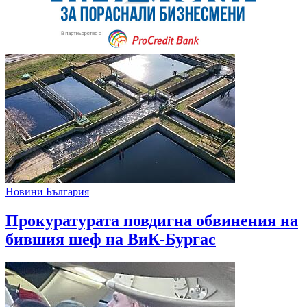
Новини България
Прокуратурата повдигна обвинения на
бившия шеф на ВиК-Бургас