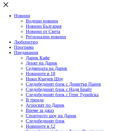
Новини
Водещи новини
Новини България
Новини от Света
Регионални новини
Любопитно
Програма
Предавания
Дарик Кафе
Денят на Дарик
Седмицата на Дарик
Новините в 18
Ники Кънчев Шоу
Следобедният блок с Димитър Панев
Следобедният блок с Надя Брайт
Следобедният блок с Гери Турийска
В тренда
Агросвят по Дарик
Време за джаз
Спортното шоу на Дарик
Следобедният блок
Новините в 12