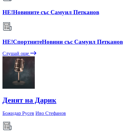
НЕ!Новините със Самуил Петканов
НЕ!СпортнитеНовини със Самуил Петканов
Слушай още
Денят на Дарик
Божидар Русев
Иво Стефанов