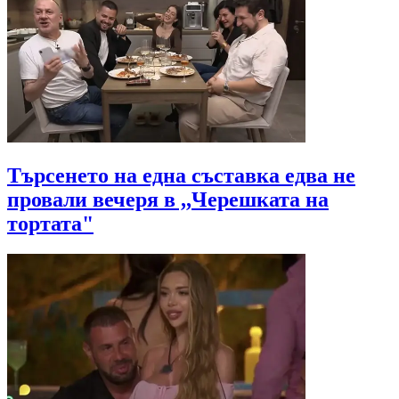
Търсенето на една съставка едва не
провали вечеря в ,,Черешката на
тортата"