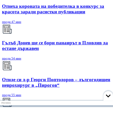
Отнеха короната на победителка в конкурс за
красота заради расистки публикации
преди 47 мин
Гълъб Донев ще се бори панаирът в Пловдив да
остане държавен
преди 54 мин
Отиде си д-р Георги Поптодоров – дългогодишен
неврохирург в „Пирогов“
преди 55 мин
РЕКЛАМА