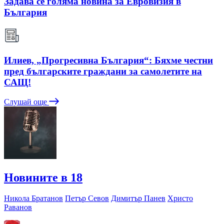
Задава се голяма новина за Евровизия в
България
Илиев, „Прогресивна България“: Бяхме честни
пред българските граждани за самолетите на
САЩ!
Слушай още
Новините в 18
Никола Братанов
Петър Севов
Димитър Панев
Христо
Раванов