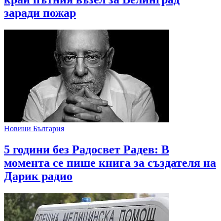
заради пожар
Новини България
5 години без Радосвет Радев: В
момента се пише книга за създателя на
Дарик радио