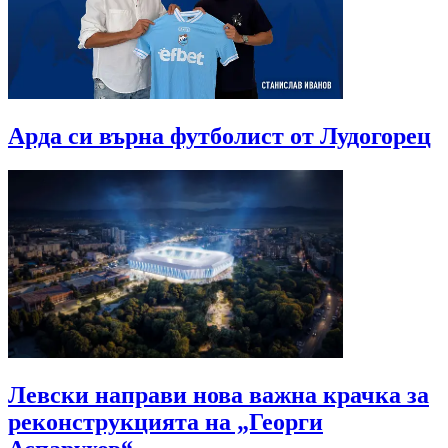
Арда си върна футболист от Лудогорец
Левски направи нова важна крачка за
реконструкцията на „Георги