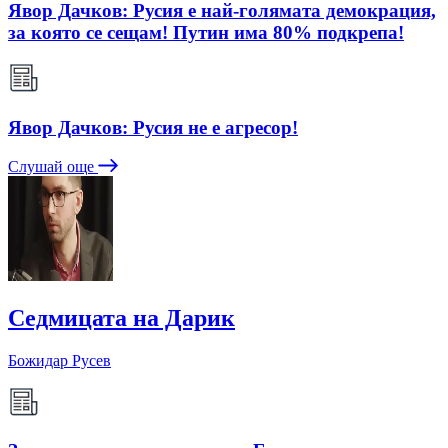
Явор Дачков: Русия е най-голямата демокрация,
за която се сещам! Путин има 80% подкрепа!
Явор Дачков: Русия не е агресор!
Слушай още
Седмицата на Дарик
Божидар Русев