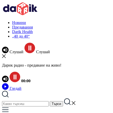
Новини
Предавания
Darik Health
„40 до 40“
Слушай
Слушай
Дарик радио - предаване на живо!
00:00
Гледай