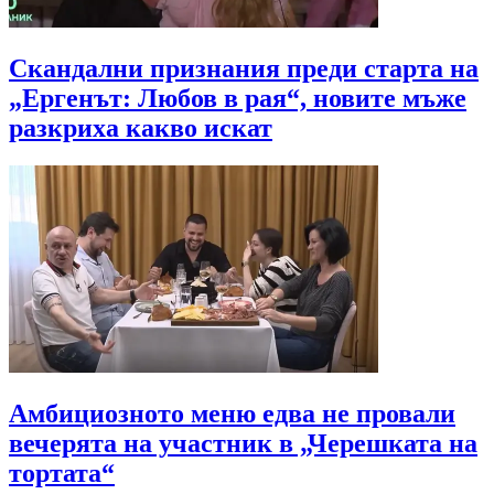
Скандални признания преди старта на
„Ергенът: Любов в рая“, новите мъже
разкриха какво искат
Амбициозното меню едва не провали
вечерята на участник в „Черешката на
тортата“