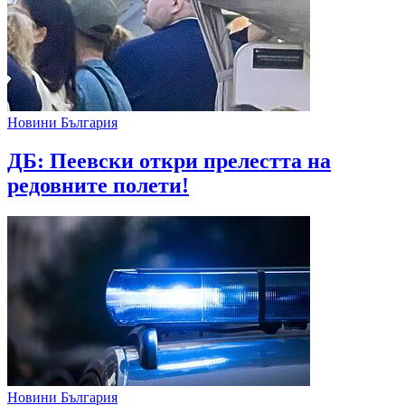
Новини България
ДБ: Пеевски откри прелестта на
редовните полети!
Новини България