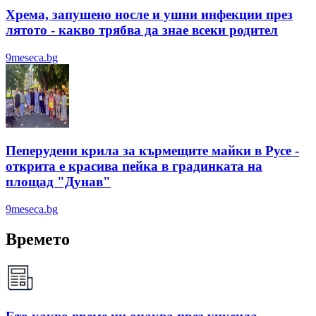
Хрема, запушено носле и ушни инфекции през
лятотo - какво трябва да знае всеки родител
9meseca.bg
Пеперудени крила за кърмещите майки в Русе -
открита е красива пейка в градинката на
площад "Дунав"
9meseca.bg
Времето