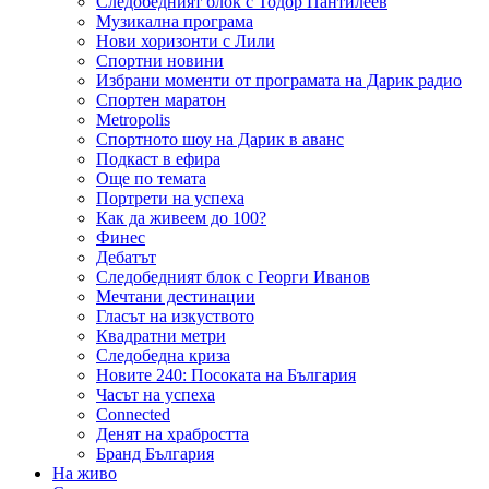
Следобедният блок с Тодор Пантилеев
Музикална програма
Нови хоризонти с Лили
Спортни новини
Избрани моменти от програмата на Дарик радио
Спортен маратон
Metropolis
Спортното шоу на Дарик в аванс
Подкаст в ефира
Още по темата
Портрети на успеха
Как да живеем до 100?
Финес
Дебатът
Следобедният блок с Георги Иванов
Мечтани дестинации
Гласът на изкуството
Квадратни метри
Следобедна криза
Новите 240: Посоката на България
Часът на успеха
Connected
Денят на храбростта
Бранд България
На живо