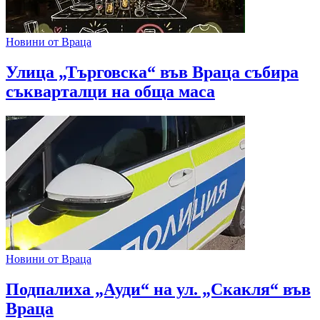
Новини от Враца
Улица „Търговска“ във Враца събира
съкварталци на обща маса
Новини от Враца
Подпалиха „Ауди“ на ул. „Скакля“ във
Враца