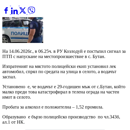
На 14.06.2026г., в 06.25ч. в РУ Козлодуй е постъпил сигнал за
ПТП с напускане на местопроизшествие в с. Бутан.
Изпратеният на мястото полицейски екип установил лек
автомобил, спрял по средата на улица в селото, а водачът
заспал.
Установено е, че водачът е 29-годишен мъж от с.Бутан, който
малко преди това катастрофирал в телена ограда на частен
имот в селото.
Пробата за алкохол е положителна – 1,52 промила.
Образувано е бързо полицейско производство по чл.343б,
ал.1 от НК.