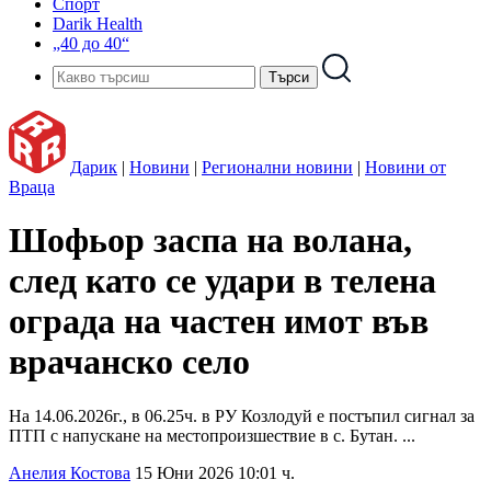
Спорт
Darik Health
„40 до 40“
Дарик
|
Новини
|
Регионални новини
|
Новини от
Враца
Шофьор заспа на волана,
след като се удари в телена
ограда на частен имот във
врачанско село
На 14.06.2026г., в 06.25ч. в РУ Козлодуй е постъпил сигнал за
ПТП с напускане на местопроизшествие в с. Бутан. ...
Анелия Костова
15 Юни 2026 10:01 ч.