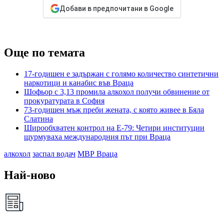
Добави в предпочитани в Google
Още по темата
17-годишен е задържан с голямо количество синтетични
наркотици и канабис във Враца
Шофьор с 3,13 промила алкохол получи обвинение от
прокуратурата в София
73-годишен мъж преби жената, с която живее в Бяла
Слатина
Широобхватен контрол на Е-79: Четири институции
щурмуваха международния път при Враца
алкохол
заспал водач
МВР Враца
Най-ново