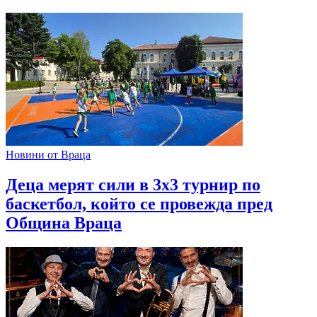
Новини от Враца
Деца мерят сили в 3х3 турнир по
баскетбол, който се провежда пред
Община Враца