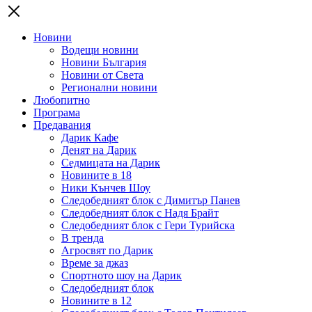
Новини
Водещи новини
Новини България
Новини от Света
Регионални новини
Любопитно
Програма
Предавания
Дарик Кафе
Денят на Дарик
Седмицата на Дарик
Новините в 18
Ники Кънчев Шоу
Следобедният блок с Димитър Панев
Следобедният блок с Надя Брайт
Следобедният блок с Гери Турийска
В тренда
Агросвят по Дарик
Време за джаз
Спортното шоу на Дарик
Следобедният блок
Новините в 12