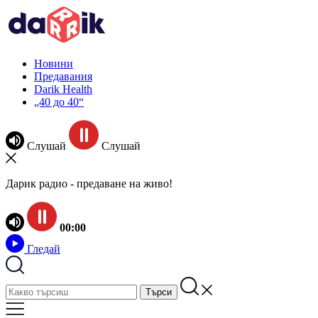
Новини
Предавания
Darik Health
„40 до 40“
Слушай
Слушай
Дарик радио - предаване на живо!
00:00
Гледай