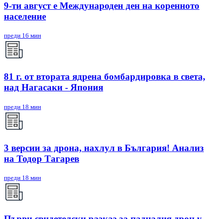
9-ти август е Международен ден на коренното
население
преди 16 мин
81 г. от втората ядрена бомбардировка в света,
над Нагасаки - Япония
преди 18 мин
3 версии за дрона, нахлул в България! Анализ
на Тодор Тагарев
преди 18 мин
Първи свидетелски разказ за падналия дрон у