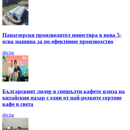
Панагюрски производител инвестира в нова 5-
осна машина за по-ефективно производство
dbr.bg
Българският лидер в спешълти кафето влиза на
китайския пазар с едни от най-редките сортове
кафе в света
dbr.bg