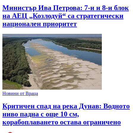
Министър Ива Петрова: 7-и и 8-и блок
на АЕЦ „Козлодуй“ са стратегически
национален приоритет
Новини от Враца
Критичен спад на река Дунав: Водното
ниво падна с още 10 см,
корабоплаването остава ограничено