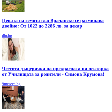
Цената на земята във Врачанско се разминава
двойно: От 1022 до 2286 лв. за декар
dbr.bg
Честита дъщеричка на прекрасната ни лекторка
от Училищата за родители - Симона Крумова!
9meseca.bg