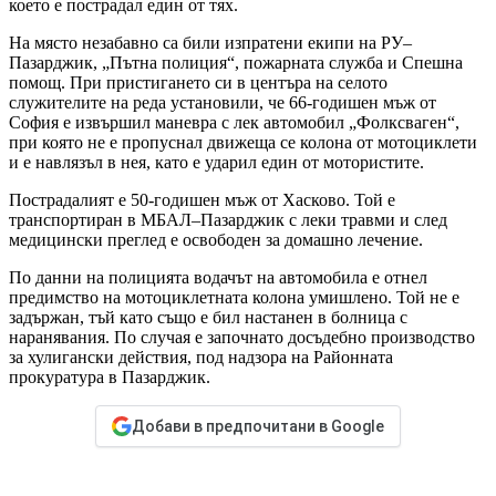
което е пострадал един от тях.
На място незабавно са били изпратени екипи на РУ–
Пазарджик, „Пътна полиция“, пожарната служба и Спешна
помощ. При пристигането си в центъра на селото
служителите на реда установили, че 66-годишен мъж от
София е извършил маневра с лек автомобил „Фолксваген“,
при която не е пропуснал движеща се колона от мотоциклети
и е навлязъл в нея, като е ударил един от мотористите.
Пострадалият е 50-годишен мъж от Хасково. Той е
транспортиран в МБАЛ–Пазарджик с леки травми и след
медицински преглед е освободен за домашно лечение.
По данни на полицията водачът на автомобила е отнел
предимство на мотоциклетната колона умишлено. Той не е
задържан, тъй като също е бил настанен в болница с
наранявания. По случая е започнато досъдебно производство
за хулигански действия, под надзора на Районната
прокуратура в Пазарджик.
Добави в предпочитани в Google