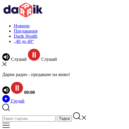
Новини
Предавания
Darik Health
„40 до 40“
Слушай
Слушай
Дарик радио - предаване на живо!
00:00
Гледай