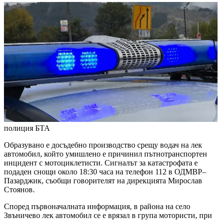
полиция
БТА
Образувано е досъдебно производство срещу водач на лек
автомобил, който умишлено е причинил пътнотранспортен
инцидент с мотоциклетисти. Сигналът за катастрофата е
подаден снощи около 18:30 часа на телефон 112 в ОДМВР–
Пазарджик, съобщи говорителят на дирекцията Мирослав
Стоянов.
Според първоначалната информация, в района на село
Звъничево лек автомобил се е врязал в група мотористи, при