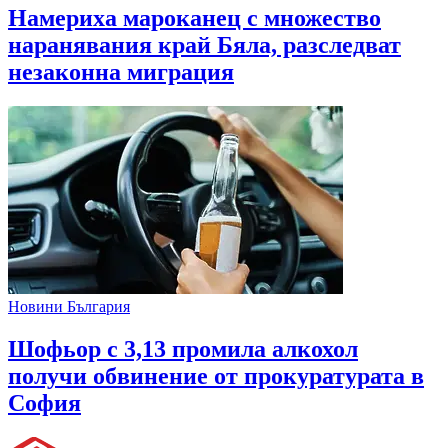
Намериха мароканец с множество
наранявания край Бяла, разследват
незаконна миграция
Новини България
Шофьор с 3,13 промила алкохол
получи обвинение от прокуратурата в
София