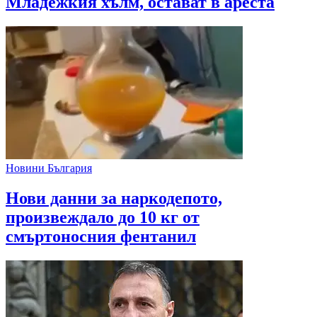
Младежкия хълм, остават в ареста
Новини България
Нови данни за наркодепото,
произвеждало до 10 кг от
смъртоносния фентанил