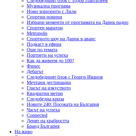
Следобедният блок с Тодор Пантилеев
Музикална програма
Нови хоризонти с Лили
Спортни новини
Избрани моменти от програмата на Дарик радио
Спортен маратон
Metropolis
Спортното шоу на Дарик в аванс
Подкаст в ефира
Още по темата
Портрети на успеха
Как да живеем до 100?
Финес
Дебатът
Следобедният блок с Георги Иванов
Мечтани дестинации
Гласът на изкуството
Квадратни метри
Следобедна криза
Новите 240: Посоката на България
Часът на успеха
Connected
Денят на храбростта
Бранд България
На живо