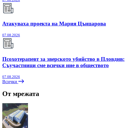
Атакуваха проекта на Мария Цънцарова
07.08.2026
Псохотерапевт за зверското убийство в Пловдив:
Съучастници сме всички ние в обществото
07.08.2026
Всички
От мрежата