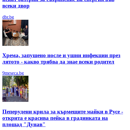
всеки двор
dbr.bg
Хрема, запушено носле и ушни инфекции през
лятотo - какво трябва да знае всеки родител
9meseca.bg
Пеперудени крила за кърмещите майки в Русе -
открита е красива пейка в градинката на
площад "Дунав"