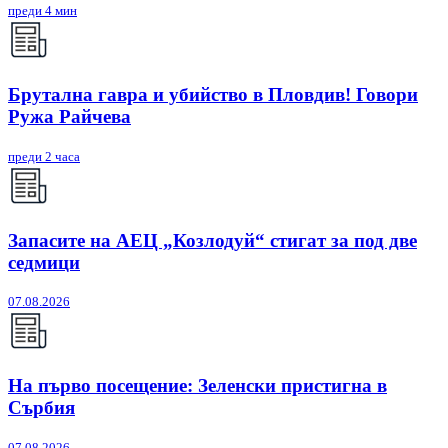
преди 4 мин
Брутална гавра и убийство в Пловдив! Говори
Ружа Райчева
преди 2 часа
Запасите на АЕЦ „Козлодуй“ стигат за под две
седмици
07.08.2026
На първо посещение: Зеленски пристигна в
Сърбия
07.08.2026