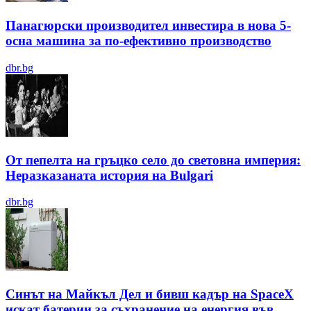
Панагюрски производител инвестира в нова 5-
осна машина за по-ефективно производство
dbr.bg
От пепелта на гръцко село до световна империя:
Неразказаната история на Bulgari
dbr.bg
Синът на Майкъл Дeл и бивш кадър на SpaceX
искат батерии за съхранение на енергия във