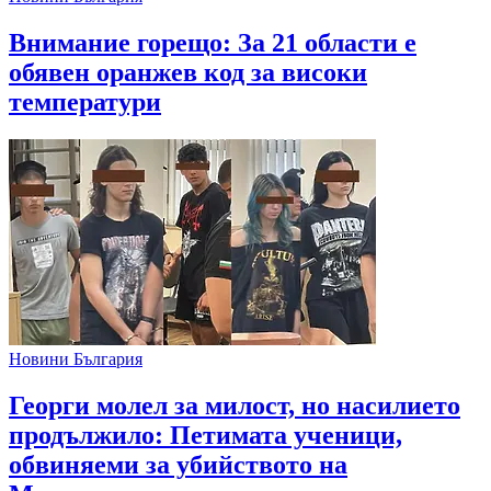
Внимание горещо: За 21 области е
обявен оранжев код за високи
температури
Новини България
Георги молел за милост, но насилието
продължило: Петимата ученици,
обвиняеми за убийството на