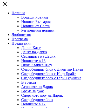
Новини
Водещи новини
Новини България
Новини от Света
Регионални новини
Любопитно
Програма
Предавания
Дарик Кафе
Денят на Дарик
Седмицата на Дарик
Новините в 18
Ники Кънчев Шоу
Следобедният блок с Димитър Панев
Следобедният блок с Надя Брайт
Следобедният блок с Гери Турийска
В тренда
Агросвят по Дарик
Време за джаз
Спортното шоу на Дарик
Следобедният блок
Новините в 12