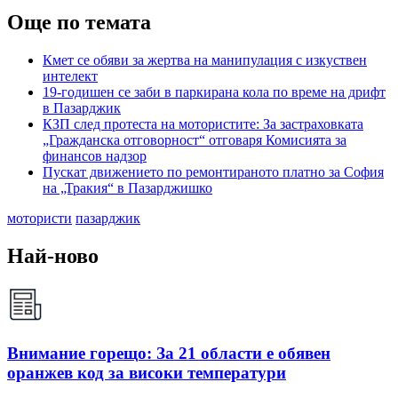
Още по темата
Кмет се обяви за жертва на манипулация с изкуствен
интелект
19-годишен се заби в паркирана кола по време на дрифт
в Пазарджик
КЗП след протеста на мотористите: За застраховката
„Гражданска отговорност“ отговаря Комисията за
финансов надзор
Пускат движението по ремонтираното платно за София
на „Тракия“ в Пазарджишко
мотористи
пазарджик
Най-ново
Внимание горещо: За 21 области е обявен
оранжев код за високи температури