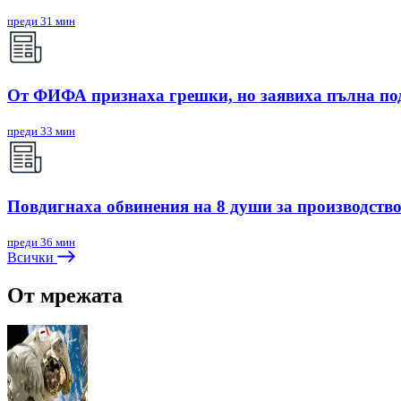
преди 31 мин
От ФИФА признаха грешки, но заявиха пълна п
преди 33 мин
Повдигнаха обвинения на 8 души за производство 
преди 36 мин
Всички
От мрежата