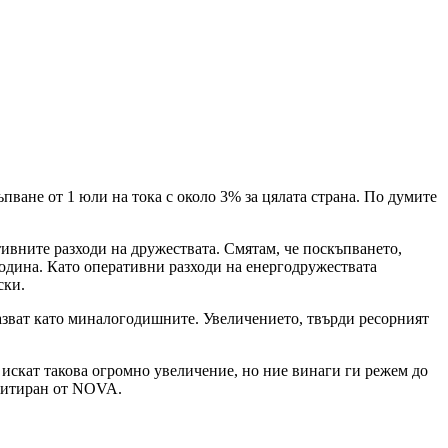
ване от 1 юли на тока с около 3% за цялата страна. По думите
ивните разходи на дружествата. Смятам, че поскъпването,
година. Като оперативни разходи на енергодружествата
ски.
пазват като миналогодишните. Увеличението, твърди ресорният
 искат такова огромно увеличение, но ние винаги ги режем до
 цитиран от NOVA.