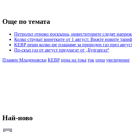
Още по темата
Петролът отново поскъпна, инвеститорите следят напр
Колко струват винетките от 1 август: Вижте новите тари
КЕВР реши колко ще плащаме за природен газ през авгус
По-скъп газ от август предлагат от „Булгаргаз“
Пламен Младеновски
КЕВР
цена на тока
ток
цена
увеличение
Най-ново