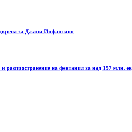
одкрепа за Джани Инфантино
и разпространение на фентанил за над 157 млн. е