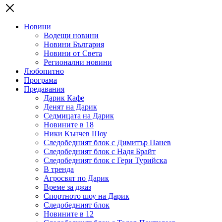
Новини
Водещи новини
Новини България
Новини от Света
Регионални новини
Любопитно
Програма
Предавания
Дарик Кафе
Денят на Дарик
Седмицата на Дарик
Новините в 18
Ники Кънчев Шоу
Следобедният блок с Димитър Панев
Следобедният блок с Надя Брайт
Следобедният блок с Гери Турийска
В тренда
Агросвят по Дарик
Време за джаз
Спортното шоу на Дарик
Следобедният блок
Новините в 12