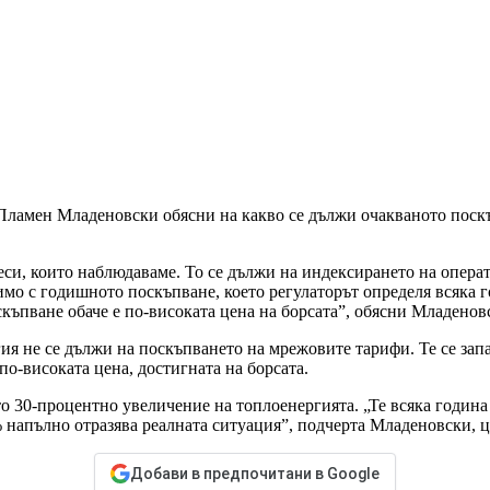
Пламен Младеновски обясни на какво се дължи очакваното поскъп
и, които наблюдаваме. То се дължи на индексирането на операт
имо с годишното поскъпване, което регулаторът определя всяка 
къпване обаче е по-високата цена на борсата”, обясни Младенов
гия не се дължи на поскъпването на мрежовите тарифи. Те се за
о-високата цена, достигната на борсата.
о 30-процентно увеличение на топлоенергията. „Те всяка година
% напълно отразява реалната ситуация”, подчерта Младеновски,
Добави в предпочитани в Google