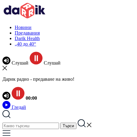
Новини
Предавания
Darik Health
„40 до 40“
Слушай
Слушай
Дарик радио - предаване на живо!
00:00
Гледай