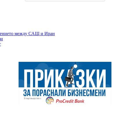
ежението между САЩ и Иран
фи
т