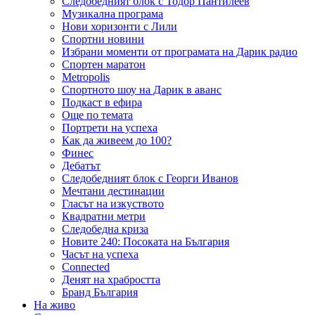
Следобедният блок с Тодор Пантилеев
Музикална програма
Нови хоризонти с Лили
Спортни новини
Избрани моменти от програмата на Дарик радио
Спортен маратон
Metropolis
Спортното шоу на Дарик в аванс
Подкаст в ефира
Още по темата
Портрети на успеха
Как да живеем до 100?
Финес
Дебатът
Следобедният блок с Георги Иванов
Мечтани дестинации
Гласът на изкуството
Квадратни метри
Следобедна криза
Новите 240: Посоката на България
Часът на успеха
Connected
Денят на храбростта
Бранд България
На живо