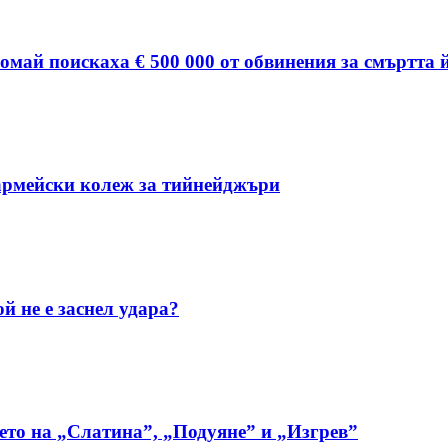
омай поискаха € 500 000 от обвинения за смъртта 
 армейски колеж за тийнейджъри
й не е заснел удара?
ето на „Слатина”, „Подуяне” и „Изгрев”