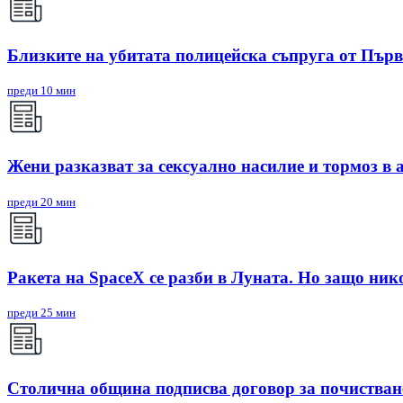
Близките на убитата полицейска съпруга от Първ
преди 10 мин
Жени разказват за сексуално насилие и тормоз в
преди 20 мин
Ракета на SpaceX се разби в Луната. Но защо нико
преди 25 мин
Столична община подписва договор за почистван