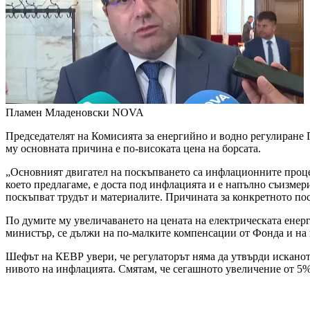
Пламен Младеновски
NOVA
Председателят на Комисията за енергийно и водно регулиране 
му основната причина е по-високата цена на борсата.
„Основният двигател на поскъпването са инфлационните процес
което предлагаме, е доста под инфлацията и е напълно съизмер
поскъпват трудът и материалите. Причината за конкретното пос
По думите му увеличаването на цената на електрическата енер
министър, се дължи на по-малките компенсации от Фонда и на п
Шефът на КЕВР увери, че регулаторът няма да утвърди исканот
нивото на инфлацията. Смятам, че сегашното увеличение от 5