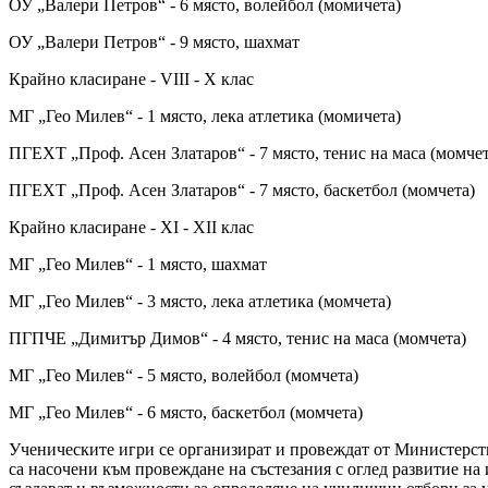
ОУ „Валери Петров“ - 6 място, волейбол (момичета)
ОУ „Валери Петров“ - 9 място, шахмат
Крайно класиране - VIII - X клас
МГ „Гео Милев“ - 1 място, лека атлетика (момичета)
ПГЕХТ „Проф. Асен Златаров“ - 7 място, тенис на маса (момчет
ПГЕХТ „Проф. Асен Златаров“ - 7 място, баскетбол (момчета)
Крайно класиране - XI - XII клас
МГ „Гео Милев“ - 1 място, шахмат
МГ „Гео Милев“ - 3 място, лека атлетика (момчета)
ПГПЧЕ „Димитър Димов“ - 4 място, тенис на маса (момчета)
МГ „Гео Милев“ - 5 място, волейбол (момчета)
МГ „Гео Милев“ - 6 място, баскетбол (момчета)
Ученическите игри се организират и провеждат от Министерств
са насочени към провеждане на състезания с оглед развитие на