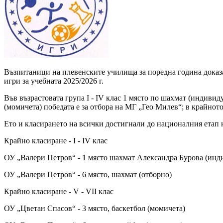
Възпитаници на плевенските училища за поредна година доказа
игри за учебната 2025/2026 г.
Във възрастовата група I - IV клас 1 място по шахмат (индивид
(момичета) победата е за отбора на МГ „Гео Милев“; в крайното
Ето и класирането на всички достигнали до националния етап 
Крайно класиране - I - IV клас
ОУ „Валери Петров“ - 1 място шахмат Александра Бурова (инд
ОУ „Валери Петров“ - 6 място, шахмат (отборно)
Крайно класиране - V - VII клас
ОУ „Цветан Спасов“ - 3 място, баскетбол (момичета)