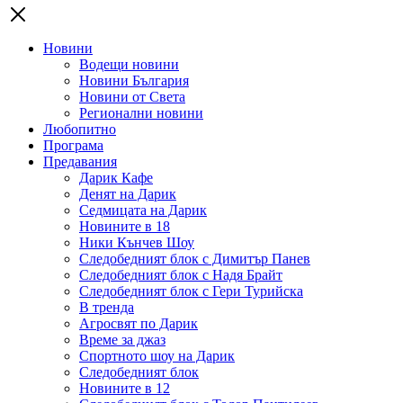
Новини
Водещи новини
Новини България
Новини от Света
Регионални новини
Любопитно
Програма
Предавания
Дарик Кафе
Денят на Дарик
Седмицата на Дарик
Новините в 18
Ники Кънчев Шоу
Следобедният блок с Димитър Панев
Следобедният блок с Надя Брайт
Следобедният блок с Гери Турийска
В тренда
Агросвят по Дарик
Време за джаз
Спортното шоу на Дарик
Следобедният блок
Новините в 12