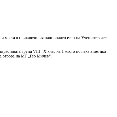
лни места в приключилия национален етап на Ученическите
растовата група VIII - X клас на 1 място по лека атлетика
за отбора на МГ „Гео Милев“.