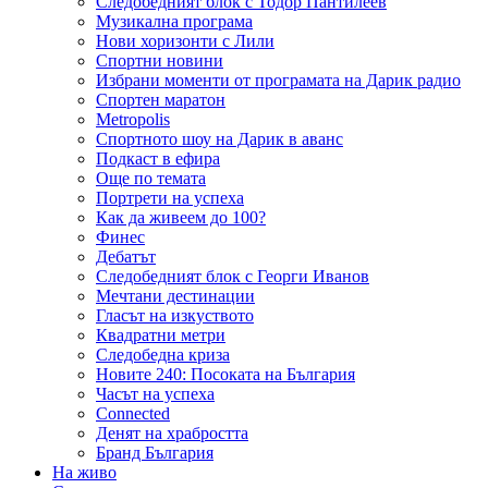
Следобедният блок с Тодор Пантилеев
Музикална програма
Нови хоризонти с Лили
Спортни новини
Избрани моменти от програмата на Дарик радио
Спортен маратон
Metropolis
Спортното шоу на Дарик в аванс
Подкаст в ефира
Още по темата
Портрети на успеха
Как да живеем до 100?
Финес
Дебатът
Следобедният блок с Георги Иванов
Мечтани дестинации
Гласът на изкуството
Квадратни метри
Следобедна криза
Новите 240: Посоката на България
Часът на успеха
Connected
Денят на храбростта
Бранд България
На живо