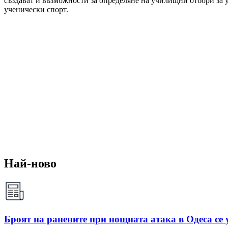
създават и възможности за определяне на училищни отбори за
ученически спорт.
Най-ново
Броят на ранените при нощната атака в Одеса се