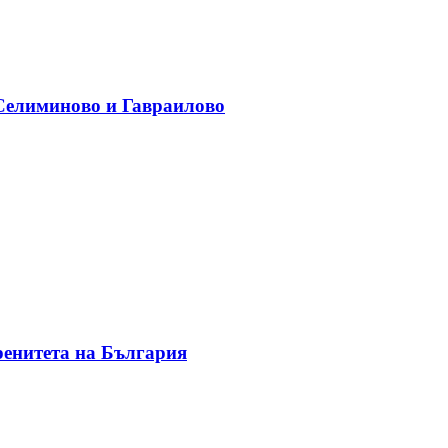
 Селиминово и Гавраилово
ренитета на България