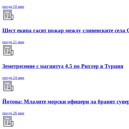
преди 10 мин
Шест екипа гасят пожар между сливенските села
преди 21 мин
Земетресение с магнитуд 4,5 по Рихтер в Турция
преди 24 мин
Йотова: Младите морски офицери да бранят суве
преди 26 мин