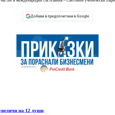
 участие в международни състезания – Световни ученически пър
Добави в предпочитани в Google
 увеличи на 12 души