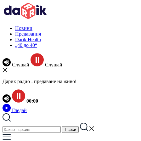
Новини
Предавания
Darik Health
„40 до 40“
Слушай
Слушай
Дарик радио - предаване на живо!
00:00
Гледай