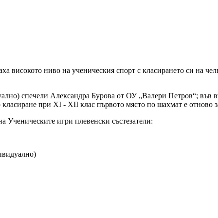
ха високото ниво на ученическия спорт с класирането си на че
уално) спечели Александра Бурова от ОУ „Валери Петров“; във въз
 класиране при XI - XII клас първото място по шахмат е отново 
на Ученическите игри плевенски състезатели:
ивидуално)