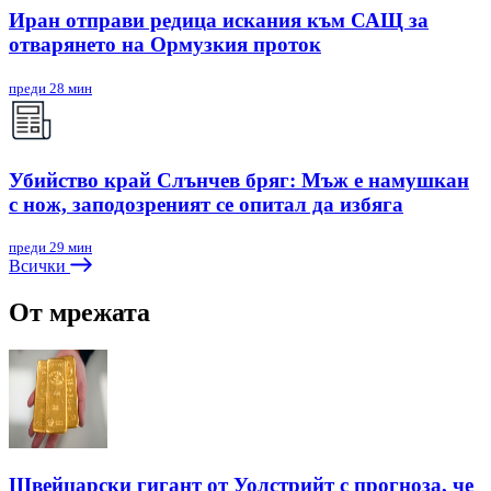
Иран отправи редица искания към САЩ за
отварянето на Ормузкия проток
преди 28 мин
Убийство край Слънчев бряг: Мъж е намушкан
с нож, заподозреният се опитал да избяга
преди 29 мин
Всички
От мрежата
Швейцарски гигант от Уолстрийт с прогноза, че