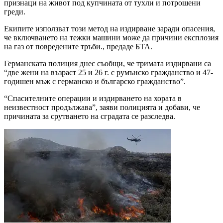
признаци на живот под купчината от тухли и потрошени
греди.
Екипите използват този метод на издирване заради опасения,
че включването на тежки машини може да причини експлозия
на газ от повредените тръби., предаде БТА.
Германската полиция днес съобщи, че тримата издирвани са
“две жени на възраст 25 и 26 г. с румънско гражданство и 47-
годишен мъж с германско и българско гражданство”.
“Спасителните операции и издирването на хората в
неизвестност продължава”, заяви полицията и добави, че
причината за срутването на сградата се разследва.