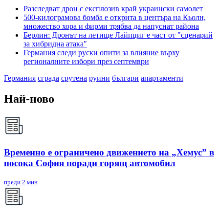
Разследват дрон с експлозив край украински самолет
500-килограмова бомба е открита в центъра на Кьолн,
множество хора и фирми трябва да напуснат района
Берлин: Дронът на летище Лайпциг е част от "сценарий
за хибридна атака"
Германия следи руски опити за влияние върху
регионалните избори през септември
Германия
сграда
срутена
руини
българи
апартаменти
Най-ново
Временно е ограничено движението на „Хемус” в
посока София поради горящ автомобил
преди 2 мин