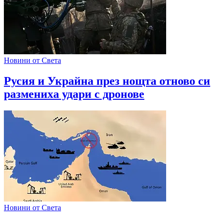
Новини от Света
Русия и Украйна през нощта отново си
размениха удари с дронове
Новини от Света