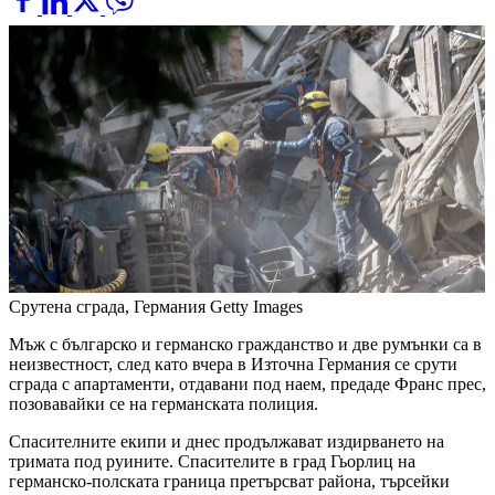
Срутена сграда, Германия
Getty Images
Мъж с българско и германско гражданство и две румънки са в
неизвестност, след като вчера в Източна Германия се срути
сграда с апартаменти, отдавани под наем, предаде Франс прес,
позовавайки се на германската полиция.
Спасителните екипи и днес продължават издирването на
тримата под руините. Спасителите в град Гьорлиц на
германско-полската граница претърсват района, търсейки