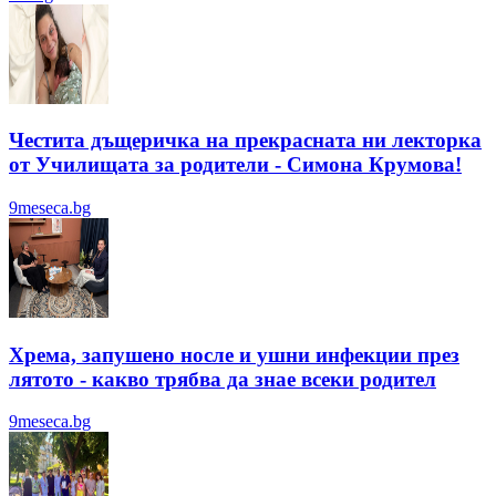
Честита дъщеричка на прекрасната ни лекторка
от Училищата за родители - Симона Крумова!
9meseca.bg
Хрема, запушено носле и ушни инфекции през
лятотo - какво трябва да знае всеки родител
9meseca.bg