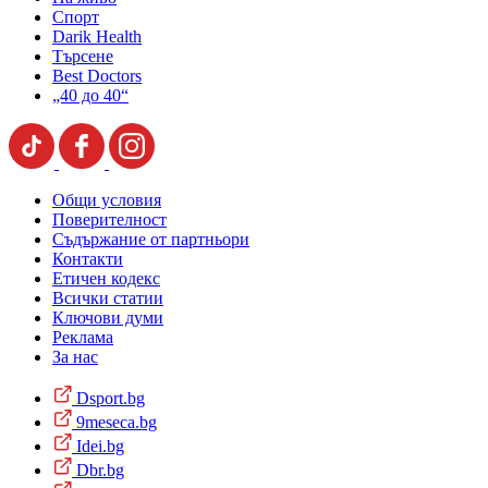
Спорт
Darik Health
Търсене
Best Doctors
„40 до 40“
Общи условия
Поверителност
Съдържание от партньори
Контакти
Етичен кодекс
Всички статии
Ключови думи
Реклама
За нас
Dsport.bg
9meseca.bg
Idei.bg
Dbr.bg