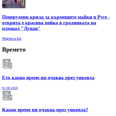
Пеперудени крила за кърмещите майки в Русе -
открита е красива пейка в градинката на
площад "Дунав"
9meseca.bg
Времето
Ето какво време ни очаква през уикенда
01.08.2026
Какво време ни очаква през уикенда?