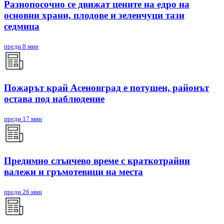
Разнопосочно се движат цените на едро на
основни храни, плодове и зеленчуци тази
седмица
преди 8 мин
Пожарът край Асеновград е потушен, районът
остава под наблюдение
преди 17 мин
Предимно слънчево време с краткотрайни
валежи и гръмотевици на места
преди 26 мин