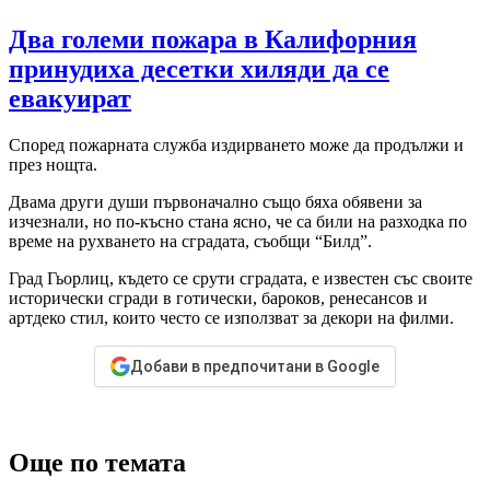
Два големи пожара в Калифорния
принудиха десетки хиляди да се
евакуират
Според пожарната служба издирването може да продължи и
през нощта.
Двама други души първоначално също бяха обявени за
изчезнали, но по-късно стана ясно, че са били на разходка по
време на рухването на сградата, съобщи “Билд”.
Град Гьорлиц, където се срути сградата, е известен със своите
исторически сгради в готически, бароков, ренесансов и
артдеко стил, които често се използват за декори на филми.
Добави в предпочитани в Google
Още по темата