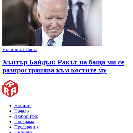
Новини от Света
Хънтър Байдън: Ракът на баща ми се
разпрострянява към костите му
Новини
Начало
Любопитно
Програма
Предавания
На живо