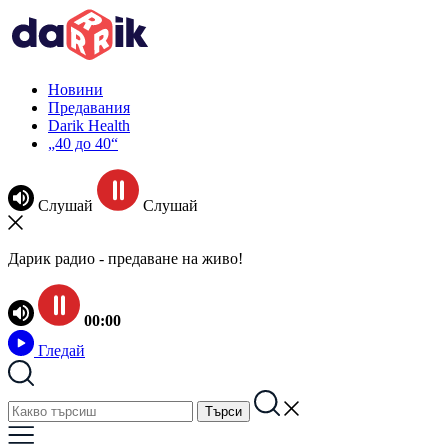
Новини
Предавания
Darik Health
„40 до 40“
Слушай
Слушай
Дарик радио - предаване на живо!
00:00
Гледай