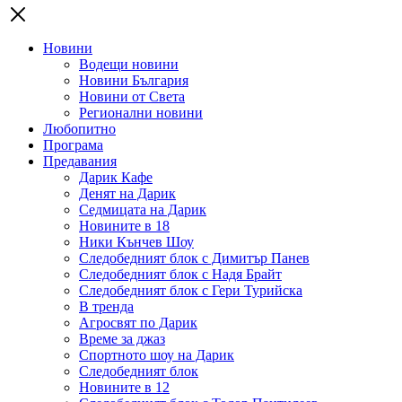
Новини
Водещи новини
Новини България
Новини от Света
Регионални новини
Любопитно
Програма
Предавания
Дарик Кафе
Денят на Дарик
Седмицата на Дарик
Новините в 18
Ники Кънчев Шоу
Следобедният блок с Димитър Панев
Следобедният блок с Надя Брайт
Следобедният блок с Гери Турийска
В тренда
Агросвят по Дарик
Време за джаз
Спортното шоу на Дарик
Следобедният блок
Новините в 12