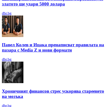
златото ще удари 5000 долара
dbr.bg
Павел Колев и Ицака пренаписват правилата на
пазара с Media Z и нови формати
dbr.bg
Хроничният финансов стрес ускорява стареенето
на мозъка
dbr.bg