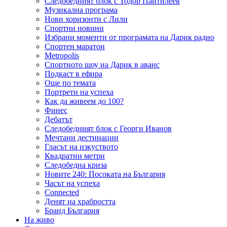
Следобедният блок с Тодор Пантилеев
Музикална програма
Нови хоризонти с Лили
Спортни новини
Избрани моменти от програмата на Дарик радио
Спортен маратон
Metropolis
Спортното шоу на Дарик в аванс
Подкаст в ефира
Още по темата
Портрети на успеха
Как да живеем до 100?
Финес
Дебатът
Следобедният блок с Георги Иванов
Мечтани дестинации
Гласът на изкуството
Квадратни метри
Следобедна криза
Новите 240: Посоката на България
Часът на успеха
Connected
Денят на храбростта
Бранд България
На живо