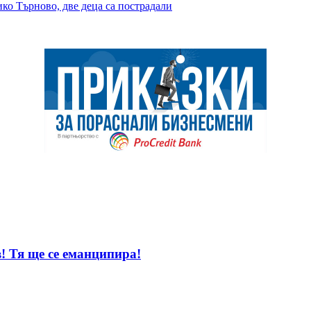
ко Търново, две деца са пострадали
! Тя ще се еманципира!