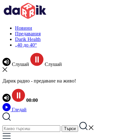
Новини
Предавания
Darik Health
„40 до 40“
Слушай
Слушай
Дарик радио - предаване на живо!
00:00
Гледай