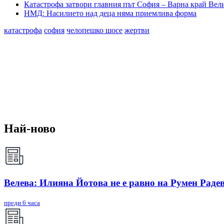
Катастрофа затвори главния път София – Варна край Вели
НМД: Насилието над деца няма приемлива форма
катастрофа
софия
челопешко шосе
жертви
Най-ново
Велева: Илияна Йотова не е равно на Румен Радев
преди 6 часа