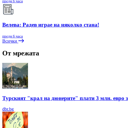
преди 6 часа
Велева: Радев играе на няколко стана!
преди 6 часа
Всички
От мрежата
Турският "крал на дюнерите" плати 3 млн. евро з
dbr.bg