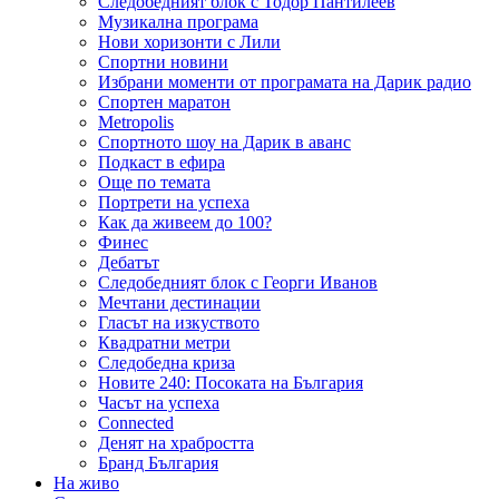
Следобедният блок с Тодор Пантилеев
Музикална програма
Нови хоризонти с Лили
Спортни новини
Избрани моменти от програмата на Дарик радио
Спортен маратон
Metropolis
Спортното шоу на Дарик в аванс
Подкаст в ефира
Още по темата
Портрети на успеха
Как да живеем до 100?
Финес
Дебатът
Следобедният блок с Георги Иванов
Мечтани дестинации
Гласът на изкуството
Квадратни метри
Следобедна криза
Новите 240: Посоката на България
Часът на успеха
Connected
Денят на храбростта
Бранд България
На живо