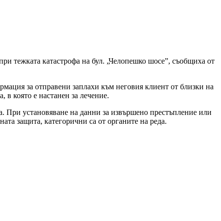
при тежката катастрофа на бул. „Челопешко шосе”, съобщиха от
ормация за отправени заплахи към неговия клиент от близки на
 в която е настанен за лечение.
та. При установяване на данни за извършено престъпление или
ата защита, категорични са от органите на реда.