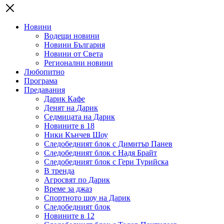
Новини
Водещи новини
Новини България
Новини от Света
Регионални новини
Любопитно
Програма
Предавания
Дарик Кафе
Денят на Дарик
Седмицата на Дарик
Новините в 18
Ники Кънчев Шоу
Следобедният блок с Димитър Панев
Следобедният блок с Надя Брайт
Следобедният блок с Гери Турийска
В тренда
Агросвят по Дарик
Време за джаз
Спортното шоу на Дарик
Следобедният блок
Новините в 12