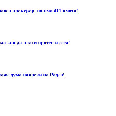
лавен прокурор, но има 411 имота!
ма кой да плати протести сега!
каже дума напреки на Радев!