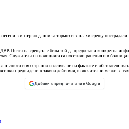
знесени в интервю данни за тормоз и заплахи срещу пострадали 
СДВР. Целта на срещата е била той да предостави конкретна инф
чая. Служители на полицията са посетили ранения и в болницата,
за пълното и всестранно изясняване на фактите и обстоятелства
всички предвидени в закона действия, включително мерки за тяхн
Добави в предпочитани в Google
я