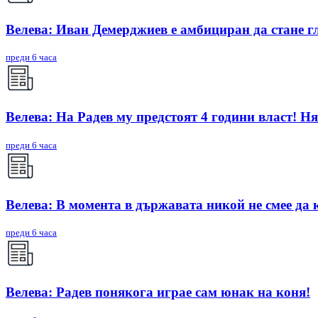
Велева: Иван Демерджиев е амбициран да стане г
преди 6 часа
Велева: На Радев му предстоят 4 години власт! Ня
преди 6 часа
Велева: В момента в държавата никой не смее да 
преди 6 часа
Велева: Радев понякога играе сам юнак на коня!