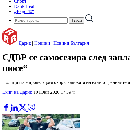
Спорт
Darik Health
„40 до 40“
Дарик
|
Новини
|
Новини България
СДВР се самосезира след зап
шосе“
Полицията е провела разговор с адвоката на един от ранените 
Екип на Дарик
10 Юни 2026 17:39 ч.