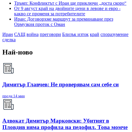
Тръмп: Конфликтът с Иран ще приключи „доста скоро“
От 9 август край на двойните цени в левове и евро -
какво се променя за потребителите
Иран: Договорхме маршрут за преминаване през
Ормузкия проток с Оман
Иран
САЩ
война
преговори
Близък изток
край
споразумение
сделка
Най-ново
Димитър Главчев: Не проверявам сам себе си
преди 14 мин
Адвокат Димитър Марковски: Убитият в
Пловдив няма профила на педофил. Това момче