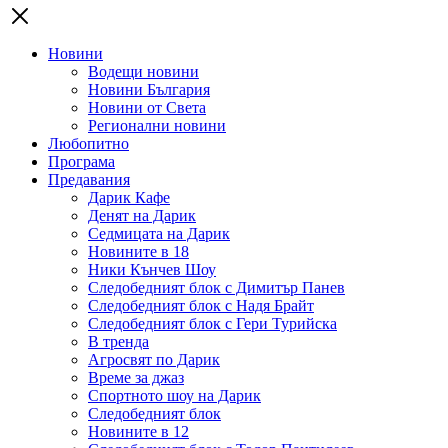
Новини
Водещи новини
Новини България
Новини от Света
Регионални новини
Любопитно
Програма
Предавания
Дарик Кафе
Денят на Дарик
Седмицата на Дарик
Новините в 18
Ники Кънчев Шоу
Следобедният блок с Димитър Панев
Следобедният блок с Надя Брайт
Следобедният блок с Гери Турийска
В тренда
Агросвят по Дарик
Време за джаз
Спортното шоу на Дарик
Следобедният блок
Новините в 12