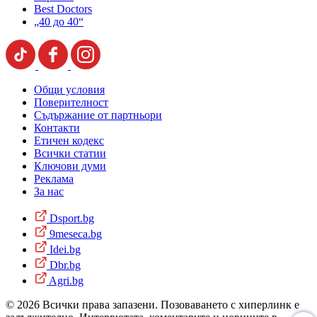
Best Doctors
„40 до 40“
Общи условия
Поверителност
Съдържание от партньори
Контакти
Етичен кодекс
Всички статии
Ключови думи
Реклама
За нас
Dsport.bg
9meseca.bg
Idei.bg
Dbr.bg
Agri.bg
© 2026 Всички права запазени. Позоваването с хиперлинк е