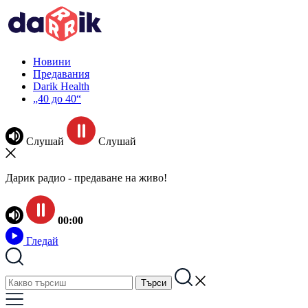
Новини
Предавания
Darik Health
„40 до 40“
Слушай
Слушай
Дарик радио - предаване на живо!
00:00
Гледай