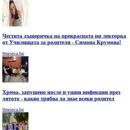
Честита дъщеричка на прекрасната ни лекторка
от Училищата за родители - Симона Крумова!
9meseca.bg
Хрема, запушено носле и ушни инфекции през
лятотo - какво трябва да знае всеки родител
9meseca.bg