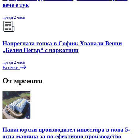
вече е тук
преди 2 часа
Напрегната гонка в София: Хванали Венци
„Белия Негър“ с наркотици
преди 2 часа
Всички
От мрежата
Панагюрски производител инвестира в нова 5-
осна машина за по-ефективно производство