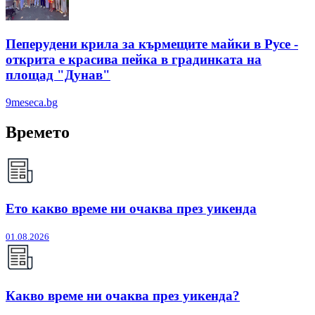
Пеперудени крила за кърмещите майки в Русе -
открита е красива пейка в градинката на
площад "Дунав"
9meseca.bg
Времето
Ето какво време ни очаква през уикенда
01.08.2026
Какво време ни очаква през уикенда?