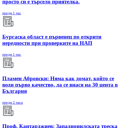
просто си е търсело приятелка.
преди 1 час
Бургаска област е първенец по открити
нередности при проверките на НАП
преди 1 час
Пламен Абровски: Няма как домат, който се
води първо качество, да се внася на 30 цента в
България
преди 2 часа
Проф. Кантарджиев: Западнонилската треска