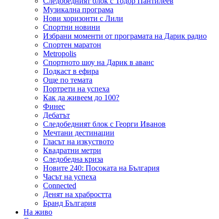
Следобедният блок с Тодор Пантилеев
Музикална програма
Нови хоризонти с Лили
Спортни новини
Избрани моменти от програмата на Дарик радио
Спортен маратон
Metropolis
Спортното шоу на Дарик в аванс
Подкаст в ефира
Още по темата
Портрети на успеха
Как да живеем до 100?
Финес
Дебатът
Следобедният блок с Георги Иванов
Мечтани дестинации
Гласът на изкуството
Квадратни метри
Следобедна криза
Новите 240: Посоката на България
Часът на успеха
Connected
Денят на храбростта
Бранд България
На живо