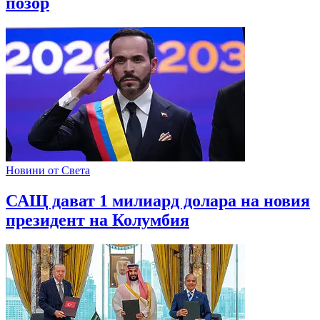
позор
Новини от Света
САЩ дават 1 милиард долара на новия
президент на Колумбия