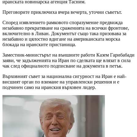
иранската новинарска агенция Тасним.
Преговорите приключиха вчера вечерта, уточни съветът.
Според изявлението рамковото споразумение предвижда
незабавно прекратяване на сраженията на всички фронтове,
включително в Ливан. Документът също така призовава за
незабавно и цялостно вдигане на американската морска
блокада на иранските пристанища.
Заместник-министърът на външните работи Казем Гарибабади
заяви, че задълженията на Иран по сделката ще влязат в сила
чак след официалното подписване на документа в петък.
Върховният съвет за национална сигурност на Иран е най-
висшият орган по взимане на управленски решения и е
подчинен само на иранския върховен лидер.