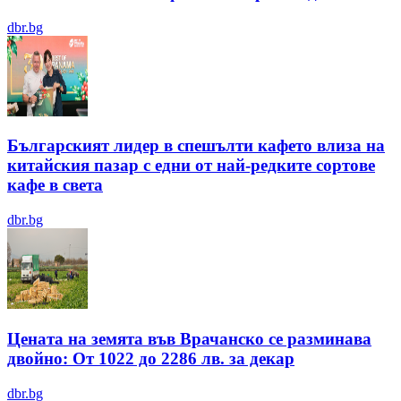
dbr.bg
Българският лидер в спешълти кафето влиза на
китайския пазар с едни от най-редките сортове
кафе в света
dbr.bg
Цената на земята във Врачанско се разминава
двойно: От 1022 до 2286 лв. за декар
dbr.bg