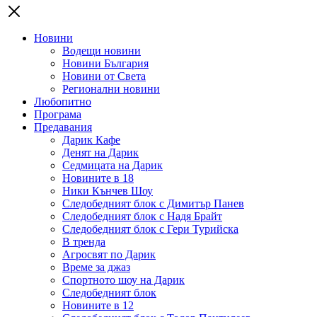
Новини
Водещи новини
Новини България
Новини от Света
Регионални новини
Любопитно
Програма
Предавания
Дарик Кафе
Денят на Дарик
Седмицата на Дарик
Новините в 18
Ники Кънчев Шоу
Следобедният блок с Димитър Панев
Следобедният блок с Надя Брайт
Следобедният блок с Гери Турийска
В тренда
Агросвят по Дарик
Време за джаз
Спортното шоу на Дарик
Следобедният блок
Новините в 12