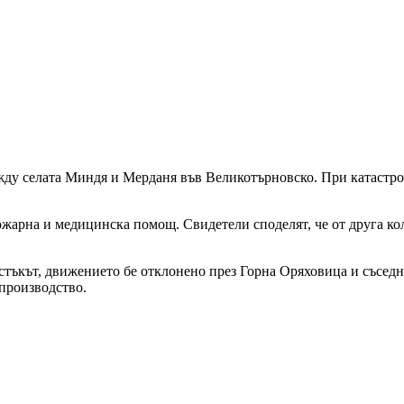
ежду селата Миндя и Мерданя във Великотърновско. При катастро
жарна и медицинска помощ. Свидетели споделят, че от друга кола
стъкът, движението бе отклонено през Горна Оряховица и съседн
 производство.