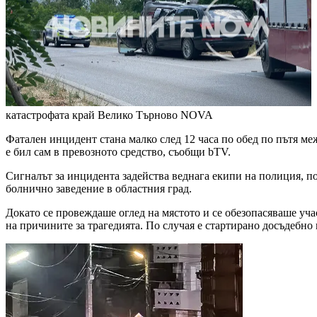
катастрофата край Велико Търново
NOVA
Фатален инцидент стана малко след 12 часа по обед по пътя м
е бил сам в превозното средство, съобщи bTV.
Сигналът за инцидента задейства веднага екипи на полиция, по
болнично заведение в областния град.
Докато се провеждаше оглед на мястото и се обезопасяваше уча
на причините за трагедията. По случая е стартирано досъдебно