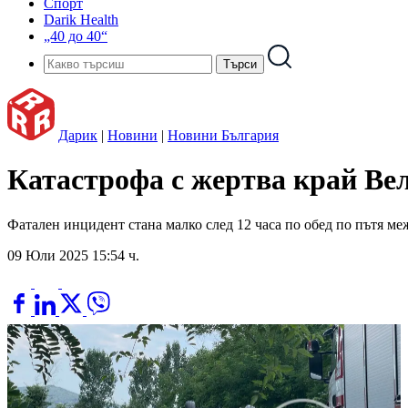
Спорт
Darik Health
„40 до 40“
Дарик
|
Новини
|
Новини България
Катастрофа с жертва край Ве
Фатален инцидент стана малко след 12 часа по обед по пътя м
09 Юли 2025 15:54 ч.