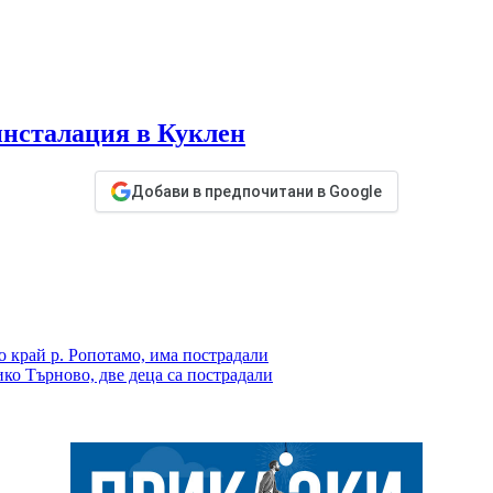
 инсталация в Куклен
Добави в предпочитани в Google
о край р. Ропотамо, има пострадали
ко Търново, две деца са пострадали