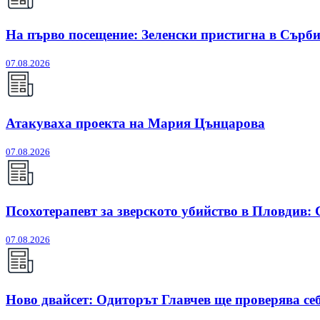
На първо посещение: Зеленски пристигна в Сърб
07.08.2026
Атакуваха проекта на Мария Цънцарова
07.08.2026
Псохотерапевт за зверското убийство в Пловдив:
07.08.2026
Ново двайсет: Одиторът Главчев ще проверява себ