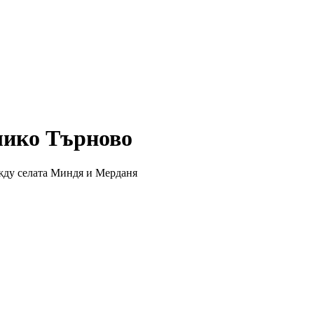
лико Търново
ежду селата Миндя и Мерданя