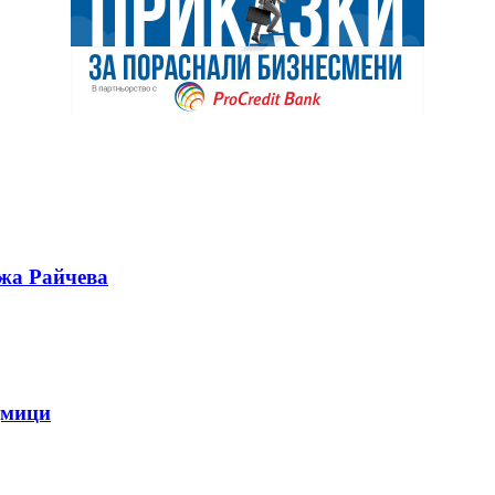
ужа Райчева
дмици