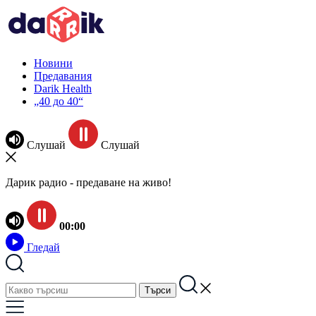
Новини
Предавания
Darik Health
„40 до 40“
Слушай
Слушай
Дарик радио - предаване на живо!
00:00
Гледай