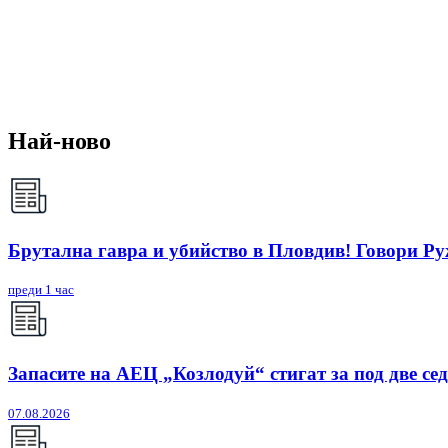
Най-ново
Брутална гавра и убийство в Пловдив! Говори Р
преди 1 час
Запасите на АЕЦ „Козлодуй“ стигат за под две се
07.08.2026