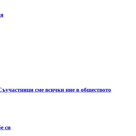
ия
 Съучастници сме всички ние в обществото
е си