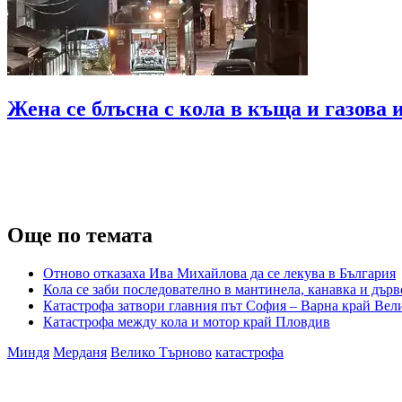
Жена се блъсна с кола в къща и газова
Още по темата
Отново отказаха Ива Михайлова да се лекува в България
Кола се заби последователно в мантинела, канавка и дърв
Катастрофа затвори главния път София – Варна край Вели
Катастрофа между кола и мотор край Пловдив
Миндя
Мерданя
Велико Търново
катастрофа